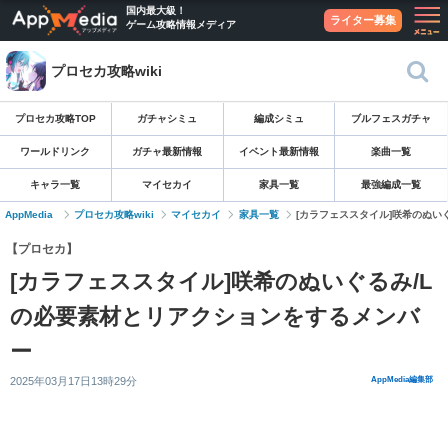
国内最大級！
ライター募集
ゲーム攻略情報メディア
プロセカ攻略wiki
プロセカ攻略TOP
ガチャシミュ
編成シミュ
ブルフェスガチャ
ワールドリンク
ガチャ最新情報
イベント最新情報
楽曲一覧
キャラ一覧
マイセカイ
家具一覧
最強編成一覧
AppMedia
プロセカ攻略wiki
マイセカイ
家具一覧
[カラフェススタイル]咲希のぬい
【プロセカ】
[カラフェススタイル]咲希のぬいぐるみ/L
の必要素材とリアクションをするメンバ
ー
2025年03月17日13時29分
AppMedia編集部