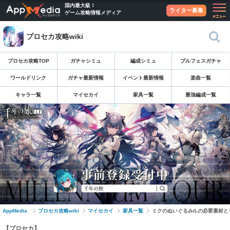
国内最大級！
ライター募集
ゲーム攻略情報メディア
プロセカ攻略wiki
プロセカ攻略TOP
ガチャシミュ
編成シミュ
ブルフェスガチャ
ワールドリンク
ガチャ最新情報
イベント最新情報
楽曲一覧
キャラ一覧
マイセカイ
家具一覧
最強編成一覧
AppMedia
プロセカ攻略wiki
マイセカイ
家具一覧
ミクのぬいぐるみ/Lの必要素材
【プロセカ】