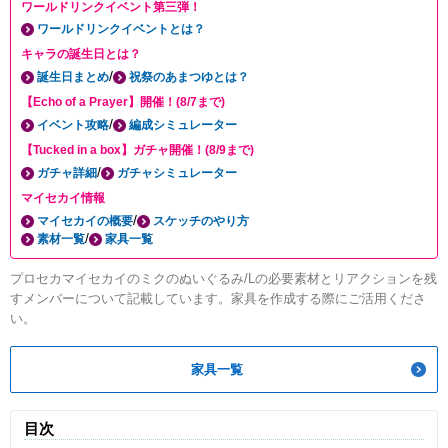
ワールドリンクイベント第三弾！
ワールドリンクイベントとは？
キャラの誕生日とは？
/
誕生日まとめ
祝祭のあまつゆとは？
【Echo of a Prayer】開催！(8/7まで)
/
イベント攻略
編成シミュレーター
【Tucked in a box】ガチャ開催！(8/9まで)
/
ガチャ詳細
ガチャシミュレーター
マイセカイ情報
/
マイセカイの概要
スケッチのやり方
/
素材一覧
家具一覧
プロセカマイセカイのミクのぬいぐるみ/Lの必要素材とリアクションを残
すメンバーについて記載しています。家具を作成する際にご活用くださ
い。
家具一覧
目次