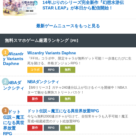
14年ぶりのシリーズ完全新作『幻想水滸伝
STAR LEAP』が本日から配信開始！
最新ゲームニュースをもっと見る
無料スマホゲーム厳選ランキング
【PR】
1
Wizardry Variants Daphne
『FFXI』コラボ中、限定キャラが無料ゲット可能！一歩進むたびに生
死を賭ける、本格ダンジョンRPG！
コラボ
RPG
無料
2
NBAダンクシティ
【8/6リリース】ガチャ240連分以上が引けるイベを開催中！NBAス
ターで魅せる爽快ストリートバスケ！
新作
SPG
無料
3
ドット伝説～魔王になる異世界放置RPG
今なら無料2000連ガチャが引けて、全恒常キャラも入手可能！魔王
育成×箱庭経営のドット絵放置RPG
新作
RPG
無料