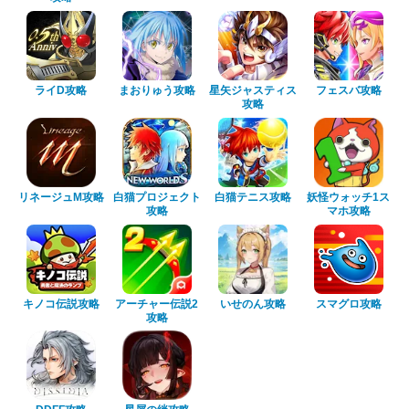
ライD攻略
まおりゅう攻略
星矢ジャスティス
フェスバ攻略
攻略
リネージュM攻略
白猫プロジェクト
白猫テニス攻略
妖怪ウォッチ1ス
攻略
マホ攻略
キノコ伝説攻略
アーチャー伝説2
いせのん攻略
スマグロ攻略
攻略