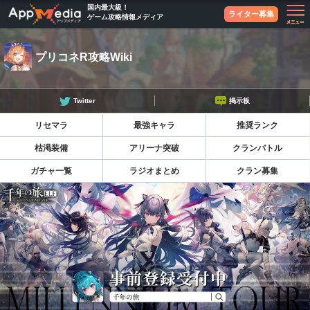
国内最大級！
ライター募集
ゲーム攻略情報メディア
プリコネR攻略Wiki
Twitter
掲示板
リセマラ
最強キャラ
推奨ランク
枯渇装備
アリーナ突破
クランバトル
ガチャ一覧
ラジオまとめ
クラン募集