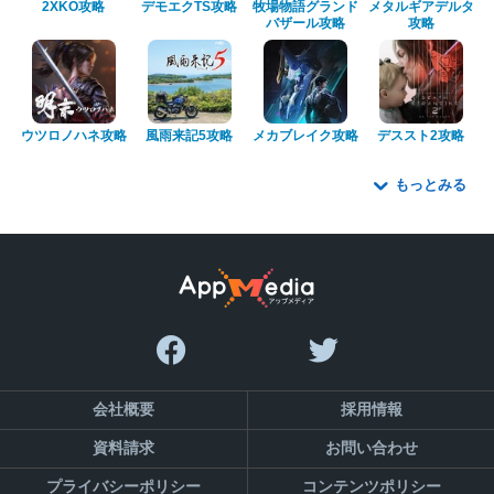
2XKO攻略
デモエクTS攻略
牧場物語グランド
メタルギアデルタ
バザール攻略
攻略
ウツロノハネ攻略
風雨来記5攻略
メカブレイク攻略
デススト2攻略
もっとみる
会社概要
採用情報
資料請求
お問い合わせ
プライバシーポリシー
コンテンツポリシー