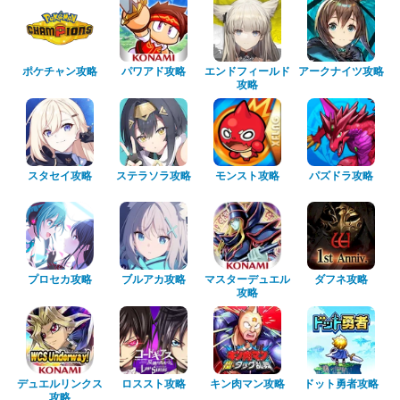
ポケチャン攻略
パワアド攻略
エンドフィールド
アークナイツ攻略
攻略
スタセイ攻略
ステラソラ攻略
モンスト攻略
パズドラ攻略
プロセカ攻略
ブルアカ攻略
マスターデュエル
ダフネ攻略
攻略
デュエルリンクス
ロススト攻略
キン肉マン攻略
ドット勇者攻略
攻略