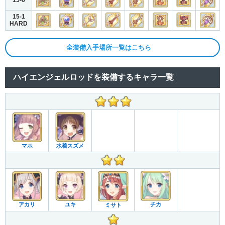
15-6
15-1
HARD
全装備入手場所一覧はこちら
ハイエンジェルロッドを装備するキャラ一覧
マホ
水着スズメ
アカリ
ユキ
チカ
ミサト