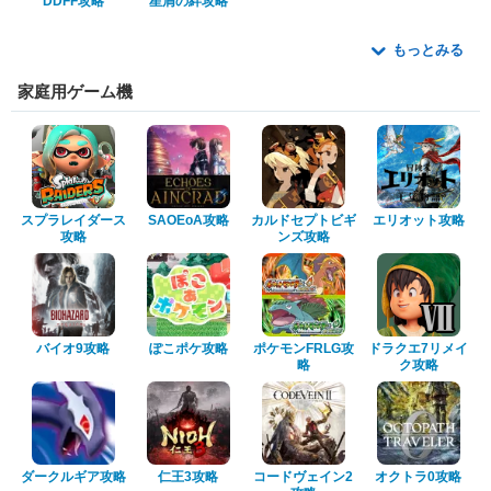
DDFF攻略
星屑の絆攻略
もっとみる
家庭用ゲーム機
スプラレイダース
SAOEoA攻略
カルドセプトビギ
エリオット攻略
攻略
ンズ攻略
バイオ9攻略
ぽこポケ攻略
ポケモンFRLG攻
ドラクエ7リメイ
略
ク攻略
ダークルギア攻略
仁王3攻略
コードヴェイン2
オクトラ0攻略