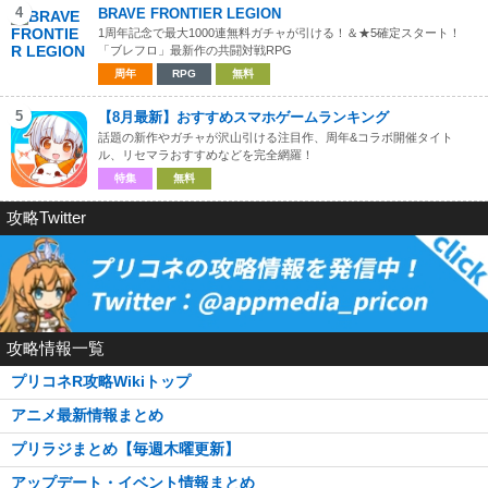
4
BRAVE FRONTIER LEGION
1周年記念で最大1000連無料ガチャが引ける！＆★5確定スタート！
「ブレフロ」最新作の共闘対戦RPG
周年
RPG
無料
5
【8月最新】おすすめスマホゲームランキング
話題の新作やガチャが沢山引ける注目作、周年&コラボ開催タイト
ル、リセマラおすすめなどを完全網羅！
特集
無料
攻略Twitter
攻略情報一覧
プリコネR攻略Wikiトップ
アニメ最新情報まとめ
プリラジまとめ【毎週木曜更新】
アップデート・イベント情報まとめ