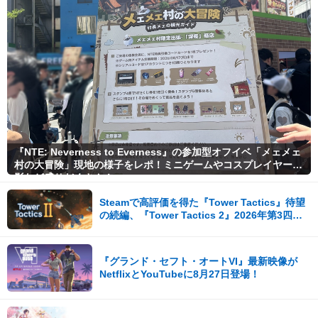
『NTE: Neverness to Everness』の参加型オフイベ「メェメェ
村の大冒険」現地の様子をレポ！ミニゲームやコスプレイヤー撮
影など盛りだくさん！
Steamで高評価を得た『Tower Tactics』待望
の続編、『Tower Tactics 2』2026年第3四半
期に早期アクセス開始
『グランド・セフト・オートVI』最新映像が
NetflixとYouTubeに8月27日登場！