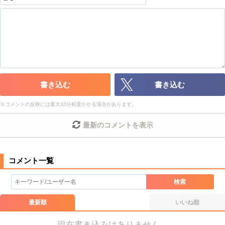
・公序良俗に反する投稿
・スパムなど、記事内容と関係のない投稿
・誰かになりすます行為
・個人情報の投稿や、他者のプライバシーを侵害する投稿
・一度削除された投稿を再び投稿すること
・外部サイトへの誘導や宣伝
・アカウントの売買など金銭が絡む内容の投稿
・各ゲームのネタバレを含む内容の投稿
書き込む
書き込む
・その他、管理者が不適切と判断した投稿
※
コメントの反映には最大10分程度かかる場合があります。
コメントの削除につきましては下記フォームより申請をいた
だけますでしょうか。
最新のコメントを表示
コメントの削除を申請する
※投稿内容を確認後、順次対応さ
せていただきます。ご了承ください。
※一度削除したコメントは復元ができませんのでご注意くだ
さい。
検索
また、過度な利用規約の違反や、弊社に損害の及ぶ内容の書き込みがあ
った場合は、法的措置をとらせていただく場合もございますので、あら
最新順
いいね順
かじめご理解くださいませ。
現在書き込みはありません。