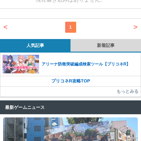
<
>
1
人気記事
新着記事
アリーナ防衛突破編成検索ツール【プリコネR】
プリコネR攻略TOP
もっとみる
最新ゲームニュース