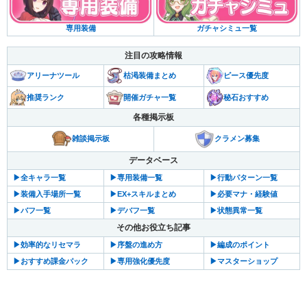
ガチャシミュ一覧
専用装備
注目の攻略情報
アリーナツール
枯渇装備まとめ
ピース優先度
推奨ランク
開催ガチャ一覧
秘石おすすめ
各種掲示板
雑談掲示板
クラメン募集
データベース
▶︎全キャラ一覧
▶︎専用装備一覧
▶︎行動パターン一覧
▶︎装備入手場所一覧
▶︎EX+スキルまとめ
▶︎必要マナ・経験値
▶︎バフ一覧
▶︎デバフ一覧
▶︎状態異常一覧
その他お役立ち記事
▶︎効率的なリセマラ
▶︎序盤の進め方
▶︎編成のポイント
▶︎おすすめ課金パック
▶︎専用強化優先度
▶︎マスターショップ