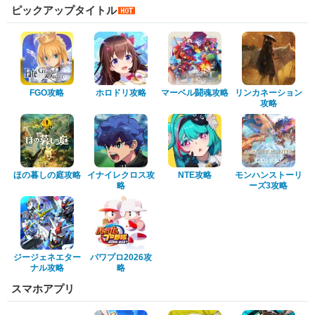
ピックアップタイトル
FGO攻略
ホロドリ攻略
マーベル闘魂攻略
リンカネーション
攻略
ほの暮しの庭攻略
イナイレクロス攻
NTE攻略
モンハンストーリ
略
ーズ3攻略
ジージェネエター
パワプロ2026攻
ナル攻略
略
スマホアプリ