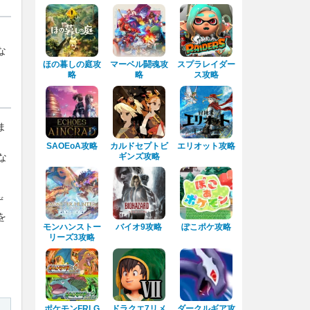
な
ほの暮しの庭攻
マーベル闘魂攻
スプラレイダー
略
略
ス攻略
ま
く
SAOEoA攻略
カルドセプトビ
エリオット攻略
ギンズ攻略
な
ず
を
モンハンストー
バイオ9攻略
ぽこポケ攻略
リーズ3攻略
ポケモンFRLG
ドラクエ7リメ
ダークルギア攻