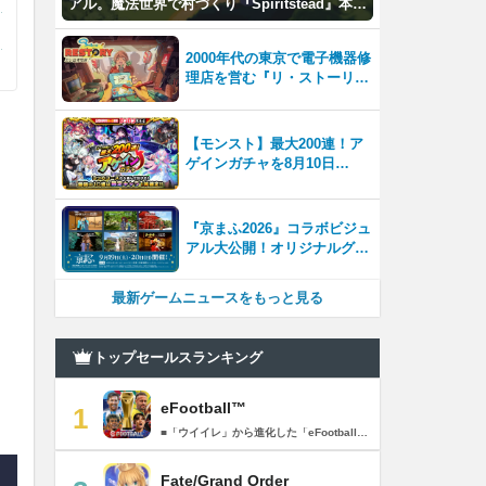
アル。魔法世界で村づくり『Spiritstead』本日
発売
2000年代の東京で電子機器修
理店を営む『リ・ストーリー:
思い出修理屋 (ReStory)』本
日Steamで配信開始
【モンスト】最大200連！ア
ゲインガチャを8月10日
（月）より開催！
『京まふ2026』コラボビジュ
アル大公開！オリジナルグッ
ズやキャラカフェエリアな
ど、見どころ満載！！
最新ゲームニュースをもっと見る
トップセールスランキング
eFootball™
1
■「ウイイレ」から進化した「eFootball™」 人気サッカーゲーム「ウイニングイレブン」が「eFootball™」とタイトルを変え、大きく進化して生まれ変わりました。「eFootball™」で新しいサッカーゲームを体感しましょう！ ■はじめての方でも安心 ダウンロード後は、実践を交えたステップアップ方式のチュートリアルで直感的に基本操作を覚えることができます！さらに、チュートリアルを全てクリアすると、リオネル メッシがもらえます！！ また、試合の面白さや爽快感を楽しんでいただくためにスマートアシストを実装。 複雑な操作をしなくても、華麗なドリブルやパスで相手をかわして強烈なシュートでゴールを奪うことができます！ 【基本的な遊び方】 ■好きなチームで始めよう 欧州、米州、アジアなど世界各国のクラブやナショナルチームなどお気に入りのチームでスタートできます！ ■選手を獲得しましょう チームを作成したら、選手を獲得しましょう。現役のスーパースターや、歴史に残るレジェンドたちが、あなたのクラブでの活躍を待っています！ ・スペシャル選手リスト 現実の試合で大活躍した選手や、注目リーグの選手、レジェンドなどの特別な選手を獲得できます。 ・スタンダード選手リスト 好きな選手を獲得できます。条件を設定して絞り込むことができます。 ・監督リスト さまざまな戦術や得意な育成タイプを持った監督を獲得できます。 ■試合を楽しもう 獲得した選手でチームを編成したら、いよいよ試合に挑戦！ AIを相手に腕を磨いたり、オンライン対戦でランキングを競ったり、楽しみ方はあなた次第です。 ・対AI戦で腕を磨く 注目リーグのチームやナショナルチームを相手に戦うイベントなど、サッカーシーズンに合わせたさまざまなテーマのイベントが開催されています。 また、10段階にレベル分けされたDivision制の「eFootball™ リーグ」で楽しみながらレベルアップしていくことも可能です！ ・対人戦で実力を試す Division制の全ユーザーとランキングを競う「eFootball™ リーグ」や、毎週開催される様々なイベントで、オンラインでのリアルタイム対戦を楽しむことができます。あなたのドリームチームで、最高峰のDivision 1を目指しましょう！ ・友達と最大3vs3の対戦を楽しむ フレンドマッチ機能を使って、友達と対戦することができます。育て上げたチームの強さを友達に見せつけましょう！ また、最大3vs3の協力対戦も可能。友達とオンラインで集まって対戦を楽しみましょう！ ■選手を育てる 獲得した選手は、選手種別によっては成長させることができます。 試合に出場させたり、ゲーム内アイテムを使用したりして、選手のレベルを上げる事で入手できる「タレントポイント」で、能力パラメータを上昇させましょう。 より自分好みの選手にしたい場合は、手動でポイントを割り振りましょう。 ポイントの割り振りに迷った場合は、[おまかせ]で設定することもできます。 自分だけのお気に入りの選手に育て上げましょう！ 【もっと楽しむ】 ■Live Updateを毎週配信 選手の移籍や、現実の試合での活躍が反映される「Live Update」を搭載。 毎週配信される「Live Update」を参考に、スカッドを編成し試合に挑みましょう。 ■スタジアムをカスタマイズ 試合中のスタジアムに反映されるコレオ・オブジェクトなどのスタジアムパーツをカスタマイズできます。 思い通りのスタジアムにアレンジして、ゲーム体験を彩りましょう！ ※居住国・地域が以下のお客様には、eFootball™ コインによるルートボックス施策をご提供しておりません。 ベルギー、ブラジル(18歳未満) 【最新情報について】 本商品は、新機能やモードの追加、ゲームプレイ・イベントのアップデートを継続的に行っていきます。 最新情報は「eFootball™」公式サイトをご確認ください。 【ダウンロードについて】 本アプリをダウンロードするためには、ストレージに約3.3GBの空き容量が必要となります。 あらかじめ3.3GB以上の容量を空けてからダウンロードを行っていただけますようお願いします。 ダウンロード時はWi-Fi環境で接続することを推奨いたします。 ※アップデートにつきましても同様となります。 【通信環境について】 本アプリはオンラインゲームです。通信可能な環境でお楽しみください。
Fate/Grand Order