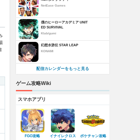
NetEase Games
僕のヒーローアカデミア UNIT
ED SURVIVAL
Klab/gumi
み
場
幻想水滸伝 STAR LEAP
ま
KONAMI
配信カレンダーをもっと見る
ゲーム攻略Wiki
スマホアプリ
FGO攻略
イナイレクロス
ポケチャン攻略