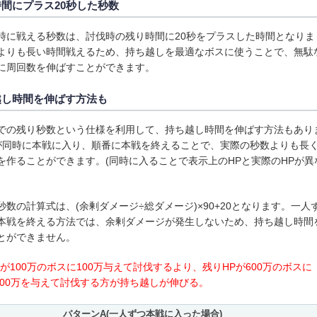
間にプラス20秒した秒数
時に戦える秒数は、討伐時の残り時間に20秒をプラスした時間となりま
よりも長い時間戦えるため、持ち越しを最適なボスに使うことで、無駄
に周回数を伸ばすことができます。
越し時間を伸ばす方法も
での残り秒数という仕様を利用して、持ち越し時間を伸ばす方法もあり
が同時に本戦に入り、順番に本戦を終えることで、実際の秒数よりも長
を作ることができます。(同時に入ることで表示上のHPと実際のHPが異
秒数の計算式は、(余剰ダメージ÷総ダメージ)×90+20となります。一人
本戦を終える方法では、余剰ダメージが発生しないため、持ち越し時間
とができません。
Pが100万のボスに100万与えて討伐するより、残りHPが600万のボスに
と400万を与えて討伐する方が持ち越しが伸びる。
パターンA(一人ずつ本戦に入った場合)