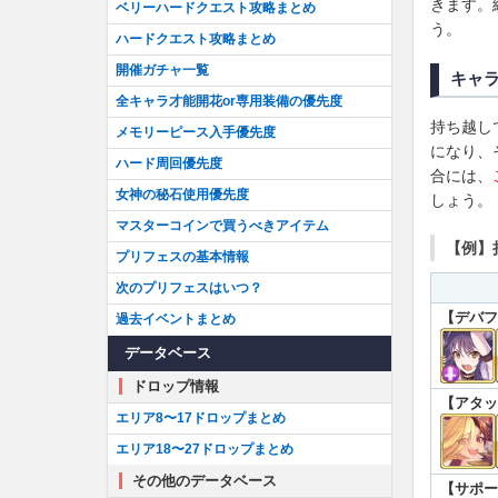
きます。
ベリーハードクエスト攻略まとめ
う。
ハードクエスト攻略まとめ
開催ガチャ一覧
キャ
全キャラ才能開花or専用装備の優先度
持ち越し
メモリーピース入手優先度
になり、
ハード周回優先度
合には、
女神の秘石使用優先度
しょう。
マスターコインで買うべきアイテム
【例】
プリフェスの基本情報
次のプリフェスはいつ？
【デバフ
過去イベントまとめ
データベース
ドロップ情報
【アタッ
エリア8〜17ドロップまとめ
エリア18〜27ドロップまとめ
その他のデータベース
【サポー