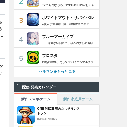
2
TVでもおなじみ、TYPE-MOONがおくるFateのRPG！ スマホでも本格的なRPGが楽しめる。 文字数にして500万字超という、圧倒的なボリュームを堪能できるストーリー！ 本編以外にもキャラクターごとにストーリーを用意し、Fateファンも今回はじめてFateの世界を体験される方も十分満足いただける内容となっています。 【あらすじ】 西暦2015年。 地球の未来を観測するカルデアは、2017年以降の人類史が崩壊している事実を確認した。 昨日まで確かに存在していた2115年までの“約束された未来”は、何の前触れもなく突如として消え去ったのだ。 なぜ。どうして。だれが。どうやって。 西暦2004年 日本 ある地方都市。 ここに今まではなかった、「観測できない領域」が現れたと。 カルデアはこれを人類絶滅の原因と仮定し、いまだ実験段階だった第六の実験を決行する事となった。 それは過去への時間旅行。 人間を霊子化させて過去に送りこみ、事象に介入する事で時空の特異点を解明、あるいは破壊する禁断の儀式。 その名を人理守護指令、グランドオーダー。 人類を守るために人類史に立ち向かう、運命と戦うものたちの総称である。 【ゲーム概要】 スマホに最適化された簡単操作のコマンドオーダーバトル！ プレイヤーはマスターとなって英霊たちを操り敵を倒し謎を解明していく。 好みの英霊で戦うか、強い英霊で戦うかバトルスタイルはプレイヤーしだい。 ◆豪華声優陣が続々参加 青木志貴、茜屋日海夏、赤羽根健治、明坂聡美、浅川悠、朝日奈丸佳、阿澄佳奈、阿部彬名、阿部敦、阿部里果、雨宮天、新井里美、井口裕香、井澤詩織、石川界人、石川由依、石谷春貴、伊瀬茉莉也、市ノ瀬加那、伊藤彩沙、伊藤かな恵、伊東健人、伊藤静、伊藤美紀、稲田徹、井上和彦、井上喜久子、井上麻里奈、伊丸岡篤、石見舞菜香、上坂すみれ、植田佳奈、上田麗奈、内田真礼、内田雄馬、内山昂輝、梅原裕一郎、江川央生、江口拓也、江越彬紀、遠藤綾、大久保瑠美、大空直美、大塚明夫、大塚芳忠、大原さやか、大和田仁美、岡本信彦、置鮎龍太郎、小倉唯、小澤亜李、小野賢章、小野大輔、小野友樹、小見川千明、かかずゆみ、柿原徹也、加隈亜衣、笠間淳、加瀬康之、門脇舞以、金元寿子、神尾晋一郎、茅野愛衣、川澄綾子、河西健吾、川野剛稔、神奈延年、鬼頭明里、木村珠莉、木村良平、桐本拓哉、釘宮理恵、久野美咲、黒木ほの香、黒田崇矢、桑原由気、KENN、高野麻里佳、古賀葵、小清水亜美、後藤邑子、小西克幸、小林千晃、小林ゆう、小林裕介、小原好美、小松未可子、子安武人、小山力也、近藤玲奈、斎賀みつき、西前忠久、斉藤壮馬、斎藤千和、坂本真綾、佐倉綾音、櫻井孝宏、佐藤聡美、佐藤利奈、沢城みゆき、下屋則子、島﨑信長、嶋村侑、庄司宇芽香、白石晴香、新垣樽助、真堂圭、末柄里恵、杉田智和、杉山紀彰、鈴木達央、鈴木崚汰、鈴代紗弓、鈴村健一、諏訪彩花、諏訪部順一、関俊彦、関智一、瀬戸麻沙美、芹澤優、仙台エリ、千本木彩花、園崎未恵、大地葉、高乃麗、高野直子、高橋花林、高橋李依、高山みなみ、武内駿輔、竹内良太、武田華、田中敦子、田中美海、田中理恵、谷山紀章、種﨑敦美、種田梨沙、田丸篤志、田村睦心、田村ゆかり、丹下桜、千葉繁、千葉翔也、津田健次郎、紡木吏佐、鶴岡聡、寺崎裕香、寺島拓篤、東山奈央、土岐隼一、飛田展男、戸松遥、豊永利行、鳥海浩輔、中井和哉、中田譲治、長縄まりあ、仲村美沙希、中村悠一、名塚佳織、生天目仁美、浪川大輔、能登麻美子、野中藍、乃村健次、土師孝也、長谷川育美、花江夏樹、花澤香菜、花守ゆみり、早見沙織、原由実、春野杏、潘めぐみ、日岡なつみ、日笠陽子、日野聡、平川大輔、ファイルーズあい、福圓美里、福西勝也、福山潤、藤井隼、藤沼建人、ブリドカットセーラ恵美、古川慎、保志総一朗、星野貴紀、堀内賢雄、堀江由衣、本多真梨子、本多陽子、本渡楓、前野智昭、M・A・O、増田俊樹、Machico、松風雅也、真殿光昭、マフィア梶田、三上哲、三木眞一郎、水樹奈々、水島大宙、水橋かおり、緑川光、水瀬いのり、南央美、峯田茉優、宮野真守、宮本充、村瀬歩、森川智之、森田了介、森永千才、森なな子、諸星すみれ、安井邦彦、山路和弘、山下大輝、山下七海、山寺宏一、山根綺、山野井仁、山村響、悠木碧、ゆかな、遊佐浩二、吉野裕行、佳村はるか、米澤円、若林直美、和氣あず未、和多田美咲（50音順） ◆全体構成・メインシナリオ・シナリオ・総監督 奈須きのこ ◆リードキャラクターデザイナー 武内崇 ◆アートディレクション TYPE-MOON ◆メインシナリオ・シナリオ執筆 東出祐一郎、桜井光 水瀬葉月、星空めてお ◆ゲストライター amphibian、虚淵玄（ニトロプラス）、acpi、ＯＫＳＧ（TYPE-MOON）、経験値、小太刀右京、三田誠、たけのこ星人、橘公司、田中天（株式会社フラッグノーツ）、成田良悟、鋼屋ジン、ひろやまひろし、円居挽、茗荷屋甚六、矢野俊策（株式会社フラッグノーツ）、リヨ（50音順） ◆キャラクターデザイン I-IV、蒼月タカオ（TYPE-MOON）、AKIRA、Azusa、東冬、荒野、Anmi、池澤真、石田あきら、いみぎむる、兔ろうと、羽海野チカ、大森葵、岡崎武士、okojo、およ、加藤いつわ、カワグチタケシ、きばどりリュー、桐原小鳥、ギンカ、倉花千夏、黒星紅白、小梅けいと、近衛乙嗣、小松崎類、こやまひろかず（TYPE-MOON）、西藤浩樹（LASENGLE）、saitom、坂本みねぢ、佐々木少年、サテー、色素、縞うどん（TYPE-MOON）、島田フミカネ、しまどりる、sime、下越（TYPE-MOON）、シャカＰ（LASENGLE）、白浜鴎、しらび、白峰、真じろう、STAR影法師、曽我誠、タイキ、高橋慶太郎、高山箕犀、竹、武中英雄、武梨えり、たけのこ星人、TAKOLEGS、田島昭宇、タスクオーナ、danciao、中央東口、CHOCO、悌太、Dd、天空すふぃあ、DANGERDROP、toi8、トリダモノ、中原、なまにくATK、西出ケンゴロー、nipi、ネコタワワ、NOCO、pako、林けゐ、原田たけひと、春野友矢、ばん！、Bすけ、左、ヒライユキオ、平野稜二、広江礼威、ひろやまひろし、PFALZ、ぶくろて、huke、BLACK（TYPE-MOON）、古海鐘一、BUNBUN、hou、ホトソウカ、本庄雷太、前田浩孝、マシマサキ、また、松竜、Mika Pikazo、緑川美帆、三輪士郎、村山竜大、めろん22、望月けい、元村人、森井しづき、森山大輔、山中虎鉄、YOCO_N（LASENGLE）、余湖裕輝、米山舞、La-na、lack、リヨ、Ryota-H、輪くすさが、redjuice、ReDrop、ろび～な、ワダアルコ、渡れい（50音順） このアプリケーションには、（株）ＣＲＩ・ミドルウェアの「CRIWARE（TM）」が使用されています。
ホワイトアウト・サバイバル
3
る
4億人が遊ぶ唯一無二の氷雪スマホゲーム！サクッと爽快！みんなで極寒サバイバル ！ 猛吹雪に襲われ、かつての世界は崩壊。人類の文明の灯火は、氷雪の中で今にも消えかかっている…。 生存者達よ、今こそ立ち上がれ！——仲間を率いて希望の灯りをともし、凍てつく大地に新たな拠点を築こう！ さらに新規ユーザー限定でSSR英雄「ジャスミン」が無料で仲間入り！ 彼女と共に氷原の奥地へと踏み込み、吹雪の中に潜む未知の脅威に立ち向かおう！ 【ゲームの特徴】 ◆領地再建！凍土に希望の光を！ 大溶鉱炉に火を灯すことから始めて、積もった雪を溶かして領土を開拓しよう！ 法令を発布して人員を的確に配置すれば、拠点の建設効率がぐんとアップ！ ◆放置で楽々、資源を効率ストック！ ワンタップで英雄を派遣するだけで、見守りは不要！ オフライン中も資源は自動でたっぷり蓄積されて、戻れば報酬が山盛り！極寒サバイバルでも、もう怖くない！ ◆お手軽に始められる氷雪ミニゲーム！ ミニゲームが次々と登場！「穴釣り選手権」でレア生物図鑑を解放し、「除雪隊」で雪山の宝を発見しよう！ スキマ時間でも気軽にプレイできて、雪原ライフは楽しさ満載！ ◆戦略を駆使して、英雄で敵を撃退！ 英雄はレベル共有で育成の手間いらずで、スキルを活かせば様々な難関を攻略可能！ 最強チームを組み上げて、敵を圧倒しよう！ ◆協力プレイで、凍土制覇を目指そう！ 同盟の支援で負傷者の治療や育成もスピードアップ！ 作戦を練って仲間と役割分担すれば戦力倍増！勝利の喜びをみんなで分かち合おう！ さらにたくさんのコンテンツをお届けいたします： ◆オフィシャルサイト: https://whiteoutsurvival.centurygames.com/ja ◆X: https://x.com/WOS_Japan ◆Facebook: https://www.facebook.com/WhiteoutSurvival ◆Discord: https://discord.gg/whiteoutsurvival ◆YouTube: https://www.youtube.com/@WhiteoutSurvivalOfficial_JA ◆TikTok: https://www.tiktok.com/@howasaba.jp
き
るこ
ブルーアーカイブ
4
――何気ない日常で、ほんの少しの奇跡を見つける物語 Yostarが贈る学園×青春×物語RPG『ブルーアーカイブ -Blue Archive-』！ 先生として、個性豊かで魅力的な生徒たちと共に、一風変わった学園都市キヴォトスの 日常を過ごそう！ ■あらすじ ここは学園都市キヴォトス。 数千の学園からなる超巨大学園都市では、日々トラブルが絶えない。 この問題に対応すべく、連邦生徒会長によって連邦捜査部【シャーレ】が設立された。 この物語は【シャーレ】の顧問となる先生とそれに協力する生徒たちと学園都市での日常を 描いた物語である。 ▼可愛いキャラクターが活躍する3Dバトル 大迫力の3Dリアルタイムバトル！ 可愛いキャラクター達が画面いっぱいに所狭しと大活躍。 あなたは先生として、生徒たちを指揮しよう！ ▼個性豊かなキャラクターを彩るハイクオリティの2Dアニメーション 美少女キャラクターたちが綺麗な2Dアニメーションであなたを迎えてくれる！ 仲良くなると特別なアニメーションが見れることもあるぞ！ ▼生徒たちと絆を深めて彼女たちと特別な日常を過ごそう！ 一緒にいる時間が長ければ長いほど、彼女たちはあなたとの絆は深まっていく。 そんな彼女たちとの日々が、きっとあなたの日常を特別なものに！ ▼公式Twitter https://twitter.com/Blue_ArchiveJP ▼公式サイト https://bluearchive.jp/ (C)Yostar, Inc.
ブロスタ
5
白熱の3対3、そしてサバイバルマルチプレイを楽しめるモバイルゲーム！3分間で展開する様々なゲームモード… 友達と共闘するもよし、一人で戦うもよし。 強力な必殺技や特殊能力を持ったキャラクターを入手して、アップグレードしましょう。ユニークなスキンを集めれば、戦場でひときわ目立つこと間違いなし！ブロスタワールドの不思議なステージで、バトルを繰り広げましょう！ ブロスタは無料でダウンロードおよびプレイが可能ですが、一部のゲーム内アイテムを有料で購入いただくことも可能です（ランダムなアイテムを含む）。ゲーム内アイテムの有料購入を希望しない場合は、デバイスの設定からアプリ内課金を無効にしてください。 様々なゲームモードで戦おう エメラルドハント（3対3）：チームの仲間と共に敵チームに勝利！エメラルドを10個集めたら最後まで守り抜きましょう。倒されるとエメラルドも失います。 バトルロイヤル（ソロ/デュオ）：生き残りをかけたサバイバルモード。キャラクターのパワーアップを集めましょう。デュオまたはソロモードを選んだら、大混乱の戦場で最後まで生き延びた者が勝者となります。そして勝者がすべてを独り占めします！ ブロストライカー（3対3）：ひと味違うゲームモードです！サッカーの腕試しといきましょう。先に2ゴールを決めたチームが勝利します。なおレッドカードはありませんので、激しいバトルにご注意ください。 賞金稼ぎ（3対3）：敵を倒して星を獲得！自分の星も守り抜きましょう。より多くの星を集めたチームの勝利です。 強奪（3対3）：チームの金庫を守りながら、敵チームの金庫の破壊を目指します。ひっそりと前進したら、豪快にお宝までの道を切り拓きましょう！ 特別イベント：期間限定の特別な対人および対CPUゲームモードです。 チャンピオンシップチャレンジ：ブロスタのゲーム内予選に参加して、eスポーツの世界に飛び込みましょう！ キャラクターのアンロックとアップグレード 強力な必殺技や特殊能力を持ったキャラクターを集めて、アップグレードしましょう。キャラクターを強化して、ユニークなスキンを集めましょう。 ブロスタパス クエストやブロスタボックス、エメラルド、ピンズ、そしてブロスタパス限定スキンなど、特典が盛りだくさん！シーズンごとに特典は変わります。 MVPプレイヤーになろう ローカルのランキングを駆け上がり、あなたの強さを証明しましょう！ どんな時も進化しよう 新たなキャラクターやスキン、マップ、特別イベント、ゲームモードを探し求めましょう。 特徴： 3対3のリアルタイム対戦で世界中のプレイヤーとバトル 白熱のモバイル向けサバイバルマルチプレイ 独自の攻撃や必殺技を持った、強力な新キャラクターをアンロック 日々入れ替わるイベントとゲームモード バトルは一人でも、フレンドと一緒でもプレイ可能 グローバルまたはローカルのランキングを駆け上がろう 仲間とクラブを結成したり参加したりして、情報交換しながら共に戦おう スキンをアンロックしてキャラクターをカスタマイズ プレイヤーが作った攻略の難しい新マップ クラッシュ・オブ・クラン、クラッシュ・ロワイヤル、ブーム・ビーチの制作会社がお届けするバトルゲーム！ サポート： サポートが必要な際は、ゲーム内の設定の「ヘルプとサポート」からご連絡いただくか、http://supercell.helpshift.com/a/brawl-stars/をご覧ください。 プライバシーポリシー： http://supercell.com/en/privacy-policy/jp/ サービス利用規約： http://supercell.com/en/terms-of-service/jp/ 保護者の皆さまへ： http://supercell.com/en/parents/jp/
が
セルランをもっと見る
う
配信/発売カレンダー
新作スマホゲーム
新作家庭用ゲーム
ONE PIECE 海のごちそうレス
トラン
Bandai Namco