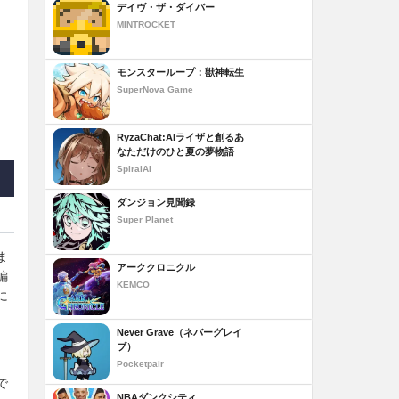
デイヴ・ザ・ダイバー
MINTROCKET
モンスターループ：獣神転生
SuperNova Game
RyzaChat:AIライザと創るあ
なただけのひと夏の夢物語
SpiralAI
ダンジョン見聞録
Super Planet
ま
アーククロニクル
編
KEMCO
に
Never Grave（ネバーグレイ
ブ）
Pocketpair
で
NBAダンクシティ