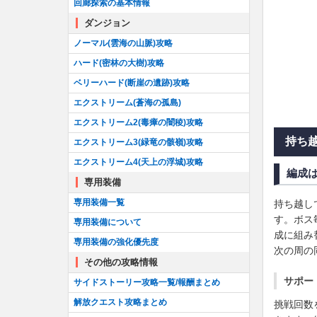
回廊探索の基本情報
ダンジョン
ノーマル(雲海の山脈)攻略
ハード(密林の大樹)攻略
ベリーハード(断崖の遺跡)攻略
エクストリーム(蒼海の孤島)
エクストリーム2(毒瘴の闇稜)攻略
持ち
エクストリーム3(緑竜の骸嶺)攻略
エクストリーム4(天上の浮城)攻略
編成
専用装備
専用装備一覧
持ち越し
す。ボス
専用装備について
成に組み
専用装備の強化優先度
次の周の
その他の攻略情報
サポー
サイドストーリー攻略一覧/報酬まとめ
解放クエスト攻略まとめ
挑戦回数