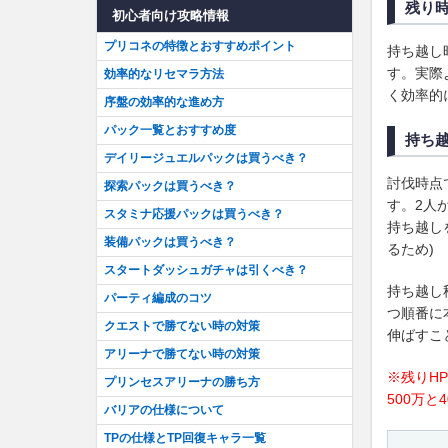
残り時
初心者向け攻略情報
プリコネの特徴とおすすめポイント
持ち越し
す。実際
効率的なリセマラ方法
く効率的
序盤の効率的な進め方
パック一覧とおすすめ度
持ち
デイリージュエルパックは買うべき？
討伐時点
探索パックは買うべき？
す。2人
スタミナ応援パックは買うべき？
持ち越し
装備パックは買うべき？
るため)
スタートダッシュガチャは引くべき？
持ち越し
パーティ編成のコツ
つ順番に
クエストで勝てない時の対策
伸ばすこ
アリーナで勝てない時の対策
※残りH
プリンセスアリーナの勝ち方
500万
バリアの仕様について
TPの仕様とTP回復キャラ一覧