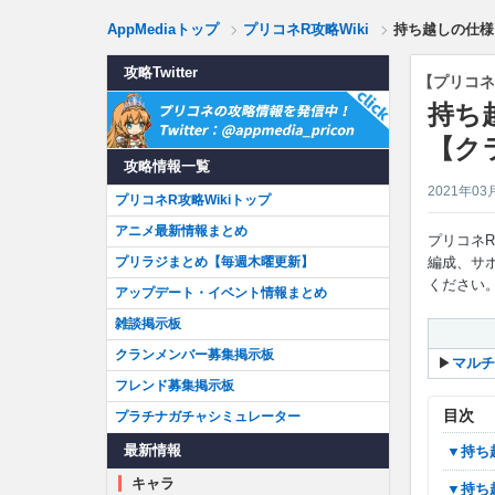
AppMediaトップ
プリコネR攻略Wiki
持ち越しの仕様
攻略Twitter
【プリコネ
持ち
【ク
攻略情報一覧
2021年03
プリコネR攻略Wikiトップ
アニメ最新情報まとめ
プリコネ
プリラジまとめ【毎週木曜更新】
編成、サ
ください
アップデート・イベント情報まとめ
雑談掲示板
クランメンバー募集掲示板
▶︎
マルチ
フレンド募集掲示板
目次
プラチナガチャシミュレーター
最新情報
▼持
キャラ
▼持