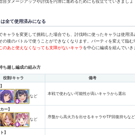
総合ダメージアップや討伐を円滑に進めるためにも役立てていきましょ
ラは全て使用済みになる
でキャラを変更して挑戦した場合でも、討伐時に使ったキャラは使用済
その後のバトルで使うことができなくなります。パーティを変えて臨む
このあと使えなくなっても支障がないキャラ
を中心に編成を組んでいき
持ち越し編成の組み方
役割/キャラ
備考
】
本戦で使わない可能性が高いキャラから選出
など
カー】
序盤から高火力を出せるキャラやTP回復持ちなど
など
ト】