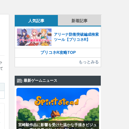
人気記事
新着記事
アリーナ防衛突破編成検索
ツール【プリコネR】
プリコネR攻略TOP
もっとみる
や
て
最新ゲームニュース
宮崎駿作品に影響を受けた温かな手描きビジュ