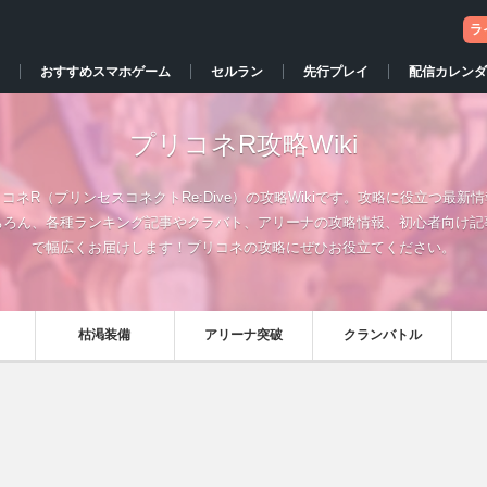
ラ
おすすめスマホゲーム
セルラン
先行プレイ
配信カレンダ
プリコネR攻略Wiki
コネR（プリンセスコネクトRe:Dive）の攻略Wikiです。攻略に役立つ最新
ちろん、各種ランキング記事やクラバト、アリーナの攻略情報、初心者向け記
で幅広くお届けします！プリコネの攻略にぜひお役立てください。
枯渇装備
アリーナ突破
クランバトル