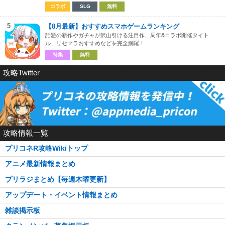
コラボ
SLG
無料
5
【8月最新】おすすめスマホゲームランキング
話題の新作やガチャが沢山引ける注目作、周年&コラボ開催タイト
ル、リセマラおすすめなどを完全網羅！
特集
無料
攻略Twitter
攻略情報一覧
プリコネR攻略Wikiトップ
アニメ最新情報まとめ
プリラジまとめ【毎週木曜更新】
アップデート・イベント情報まとめ
雑談掲示板