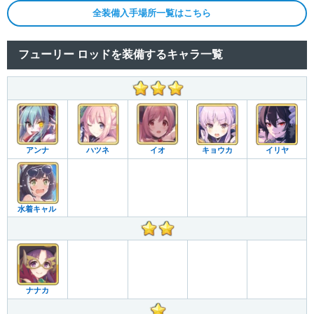
全装備入手場所一覧はこちら
フューリー ロッドを装備するキャラ一覧
アンナ
ハツネ
イオ
キョウカ
イリヤ
水着キャル
ナナカ