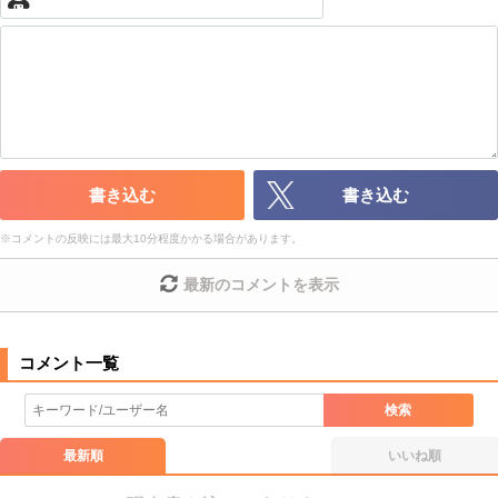
・公序良俗に反する投稿
・スパムなど、記事内容と関係のない投稿
・誰かになりすます行為
・個人情報の投稿や、他者のプライバシーを侵害する投稿
・一度削除された投稿を再び投稿すること
・外部サイトへの誘導や宣伝
・アカウントの売買など金銭が絡む内容の投稿
・各ゲームのネタバレを含む内容の投稿
書き込む
書き込む
・その他、管理者が不適切と判断した投稿
※
コメントの反映には最大10分程度かかる場合があります。
コメントの削除につきましては下記フォームより申請をいた
だけますでしょうか。
最新のコメントを表示
コメントの削除を申請する
※投稿内容を確認後、順次対応さ
せていただきます。ご了承ください。
※一度削除したコメントは復元ができませんのでご注意くだ
さい。
検索
また、過度な利用規約の違反や、弊社に損害の及ぶ内容の書き込みがあ
った場合は、法的措置をとらせていただく場合もございますので、あら
最新順
いいね順
かじめご理解くださいませ。