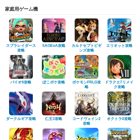
家庭用ゲーム機
スプラレイダース
SAOEoA攻略
カルドセプトビギ
エリオット攻略
攻略
ンズ攻略
バイオ9攻略
ぽこポケ攻略
ポケモンFRLG攻
ドラクエ7リメイ
略
ク攻略
ダークルギア攻略
仁王3攻略
コードヴェイン2
オクトラ0攻略
攻略