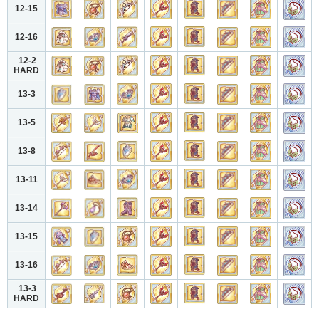
12-15
12-16
12-2
HARD
13-3
13-5
13-8
13-11
13-14
13-15
13-16
13-3
HARD