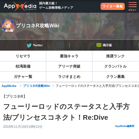
国内最大級！
ライター募集
ゲーム攻略情報メディア
プリコネR攻略Wiki
Twitter
掲示板
リセマラ
最強キャラ
推奨ランク
枯渇装備
アリーナ突破
クランバトル
ガチャ一覧
ラジオまとめ
クラン募集
AppMedia
プリコネR攻略Wiki
フューリーロッドのステータスと入手方法/プリンセスコネクト！
【プリコネR】
フューリーロッドのステータスと入手方
法/プリンセスコネクト！Re:Dive
2018年11月19日19時12分
AppMedia編集部