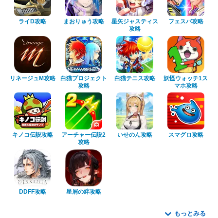
ライD攻略
まおりゅう攻略
星矢ジャスティス
フェスバ攻略
攻略
リネージュM攻略
白猫プロジェクト
白猫テニス攻略
妖怪ウォッチ1ス
攻略
マホ攻略
キノコ伝説攻略
アーチャー伝説2
いせのん攻略
スマグロ攻略
攻略
DDFF攻略
星屑の絆攻略
もっとみる