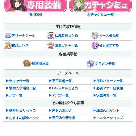
ガチャシミュ一覧
専用装備
注目の攻略情報
アリーナツール
枯渇装備まとめ
ピース優先度
推奨ランク
開催ガチャ一覧
秘石おすすめ
各種掲示板
雑談掲示板
クラメン募集
データベース
▶︎全キャラ一覧
▶︎専用装備一覧
▶︎行動パターン一覧
▶︎装備入手場所一覧
▶︎EX+スキルまとめ
▶︎必要マナ・経験値
▶︎バフ一覧
▶︎デバフ一覧
▶︎状態異常一覧
その他お役立ち記事
▶︎効率的なリセマラ
▶︎序盤の進め方
▶︎編成のポイント
▶︎おすすめ課金パック
▶︎専用強化優先度
▶︎マスターショップ