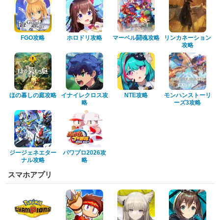
FGO攻略
ホロドリ攻略
マーベル闘魂攻略
リンカネーション
攻略
ほの暮しの庭攻略
イナイレクロス攻
NTE攻略
モンハンストーリ
略
ーズ3攻略
ジージェネエター
パワプロ2026攻
ナル攻略
略
スマホアプリ