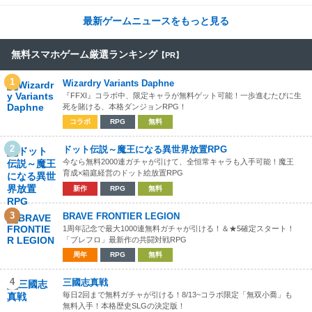
も到着！
最新ゲームニュースをもっと見る
無料スマホゲーム厳選ランキング
【PR】
1
Wizardry Variants Daphne
『FFXI』コラボ中、限定キャラが無料ゲット可能！一歩進むたびに生
死を賭ける、本格ダンジョンRPG！
コラボ
RPG
無料
2
ドット伝説～魔王になる異世界放置RPG
今なら無料2000連ガチャが引けて、全恒常キャラも入手可能！魔王
育成×箱庭経営のドット絵放置RPG
新作
RPG
無料
3
BRAVE FRONTIER LEGION
1周年記念で最大1000連無料ガチャが引ける！＆★5確定スタート！
「ブレフロ」最新作の共闘対戦RPG
周年
RPG
無料
4
三國志真戦
毎日2回まで無料ガチャが引ける！8/13~コラボ限定「無双小喬」も
無料入手！本格歴史SLGの決定版！