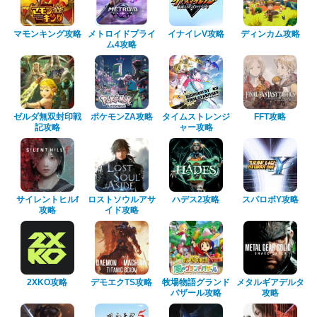
マモンキング攻略
メトロイドプライ
イナイレV攻略
ディンカム攻略
ム4攻略
ゼルダ無双封印戦
ポケモンZA攻略
タイムストレンジ
FFT攻略
記攻略
ャー攻略
サイレントヒルf
ロストソウルアサ
ハデス2攻略
スパロボY攻略
攻略
イド攻略
2XKO攻略
デモエクTS攻略
牧場物語グランド
メタルギアデルタ
バザール攻略
攻略