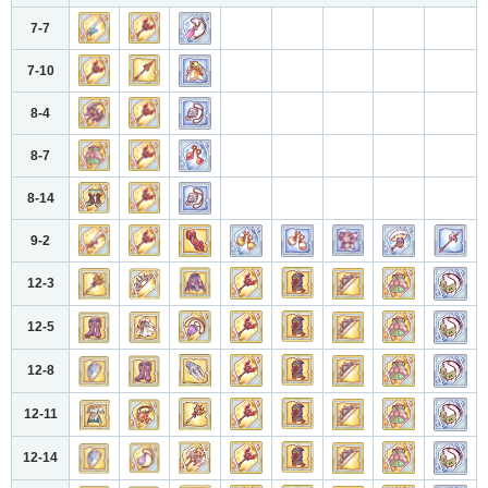
7-7
7-10
8-4
8-7
8-14
9-2
12-3
12-5
12-8
12-11
12-14