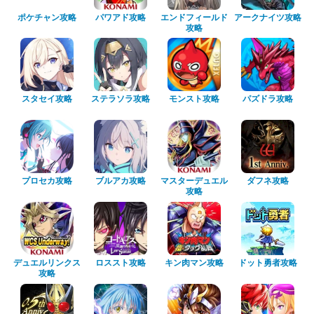
ポケチャン攻略
パワアド攻略
エンドフィールド
アークナイツ攻略
攻略
スタセイ攻略
ステラソラ攻略
モンスト攻略
パズドラ攻略
プロセカ攻略
ブルアカ攻略
マスターデュエル
ダフネ攻略
攻略
デュエルリンクス
ロススト攻略
キン肉マン攻略
ドット勇者攻略
攻略