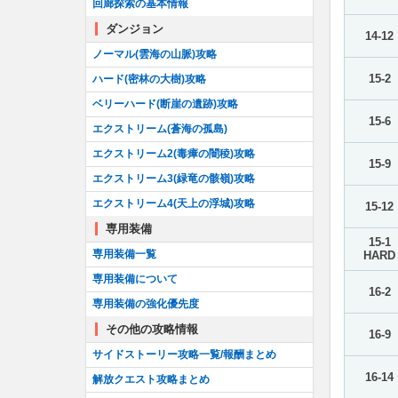
回廊探索の基本情報
ダンジョン
14-12
ノーマル(雲海の山脈)攻略
15-2
ハード(密林の大樹)攻略
ベリーハード(断崖の遺跡)攻略
15-6
エクストリーム(蒼海の孤島)
エクストリーム2(毒瘴の闇稜)攻略
15-9
エクストリーム3(緑竜の骸嶺)攻略
エクストリーム4(天上の浮城)攻略
15-12
専用装備
15-1
専用装備一覧
HARD
専用装備について
16-2
専用装備の強化優先度
その他の攻略情報
16-9
サイドストーリー攻略一覧/報酬まとめ
16-14
解放クエスト攻略まとめ