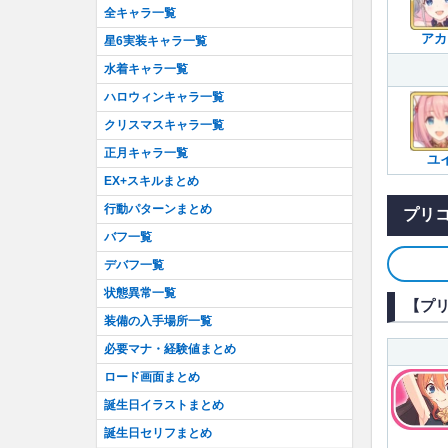
全キャラ一覧
アカ
星6実装キャラ一覧
水着キャラ一覧
ハロウィンキャラ一覧
クリスマスキャラ一覧
正月キャラ一覧
ユ
EX+スキルまとめ
行動パターンまとめ
プリ
バフ一覧
デバフ一覧
状態異常一覧
【プ
装備の入手場所一覧
必要マナ・経験値まとめ
ロード画面まとめ
誕生日イラストまとめ
誕生日セリフまとめ