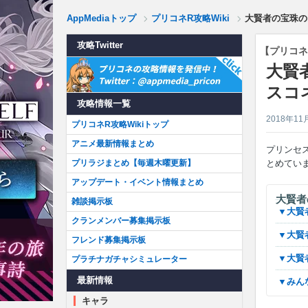
AppMediaトップ
プリコネR攻略Wiki
大賢者の宝珠のス
攻略Twitter
【プリコネ
大賢
スコネ
攻略情報一覧
2018年11
プリコネR攻略Wikiトップ
アニメ最新情報まとめ
プリンセス
プリラジまとめ【毎週木曜更新】
とめてい
アップデート・イベント情報まとめ
大賢者
雑談掲示板
▼大
クランメンバー募集掲示板
▼大
フレンド募集掲示板
▼大
プラチナガチャシミュレーター
最新情報
▼み
キャラ