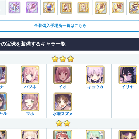
)
全装備入手場所一覧はこちら
者の宝珠を装備するキャラ一覧
ナ
ハツネ
イオ
キョウカ
イリヤ
ャル
マホ
水着スズメ