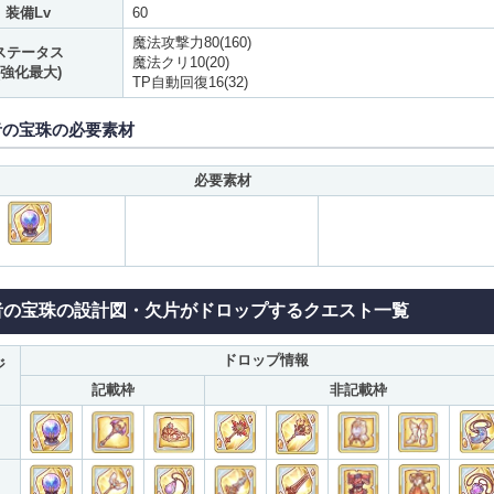
装備Lv
60
魔法攻撃力80(160)
ステータス
魔法クリ10(20)
(強化最大)
TP自動回復16(32)
者の宝珠の必要素材
必要素材
者の宝珠の設計図・欠片がドロップするクエスト一覧
ドロップ情報
ジ
記載枠
非記載枠