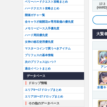
ベリーハードクエスト攻略まとめ
17-3
(HARD
ハードクエスト攻略まとめ
開催ガチャ一覧
全キャラ才能開花or専用装備の優先度
メモリーピース入手優先度
大賢
ハード周回優先度
女神の秘石使用優先度
マスターコインで買うべきアイテム
プリフェスの基本情報
次のプリフェスはいつ？
アン
過去イベントまとめ
データベース
ドロップ情報
水着キ
エリア8〜17ドロップまとめ
エリア18〜27ドロップまとめ
その他のデータベース