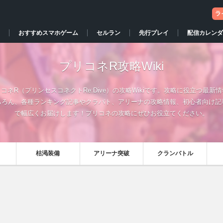
ラ
おすすめスマホゲーム
セルラン
先行プレイ
配信カレンダ
プリコネR攻略Wiki
コネR（プリンセスコネクトRe:Dive）の攻略Wikiです。攻略に役立つ最新
ちろん、各種ランキング記事やクラバト、アリーナの攻略情報、初心者向け記
で幅広くお届けします！プリコネの攻略にぜひお役立てください。
枯渇装備
アリーナ突破
クランバトル