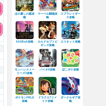
ほの暮しの庭攻
マーベル闘魂攻
スプラレイダー
略
略
ス攻略
SAOEoA攻略
カルドセプトビ
エリオット攻略
ギンズ攻略
モンハンストー
バイオ9攻略
ぽこポケ攻略
リーズ3攻略
ポケモンFRLG
ドラクエ7リメ
ダークルギア攻
攻略
イク攻略
略