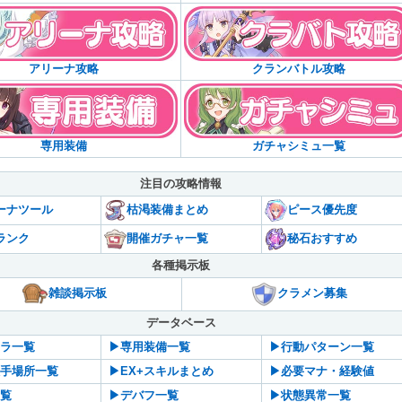
アリーナ攻略
クランバトル攻略
専用装備
ガチャシミュ一覧
注目の攻略情報
ーナツール
枯渇装備まとめ
ピース優先度
ランク
開催ガチャ一覧
秘石おすすめ
各種掲示板
雑談掲示板
クラメン募集
データベース
ャラ一覧
▶︎専用装備一覧
▶︎行動パターン一覧
入手場所一覧
▶︎EX+スキルまとめ
▶︎必要マナ・経験値
一覧
▶︎デバフ一覧
▶︎状態異常一覧