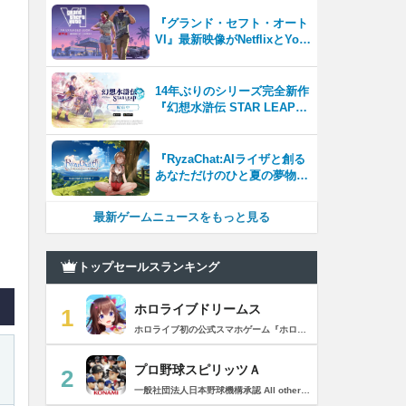
『グランド・セフト・オート
VI』最新映像がNetflixとYou
Tubeに8月27日登場！
14年ぶりのシリーズ完全新作
『幻想水滸伝 STAR LEAP』
が本日から配信開始！
『RyzaChat:AIライザと創る
あなただけのひと夏の夢物
語』レビュー。会話を中心に
自由な冒険を進めていくシス
最新ゲームニュースをもっと見る
テムはこれまでにない新鮮な
体験が楽しめる【先行プレイ
レポート】
トップセールスランキング
ホロライブドリームス
1
ホロライブ初の公式スマホゲーム『ホロライブドリームス(ホロドリ)』がリズム&RPGとして登場！ リズムゲームを中心に、テーマパークの発展やミニゲームなど多彩なコンテンツを収録！ 総勢50名以上のホロライブメンバーが登場し、初期収録楽曲はなんと150曲以上！ ホロライブのファンも、初めての方も幅広く楽しめる作品で、遊び方はあなた次第！ ▼本格リズムゲーム▼ 公式MVやライブ映像を背景に、本格リズムゲームが楽しめる！ 自分だけのオリジナル譜面を作って公開できる「クリエイト譜面」機能を搭載！ ・超高難度のやり込み譜面 ・タレントへの愛を詰め込んだ譜面 ・みんなで楽しめるネタ譜面 などなど、世界中のプレイヤーがつくった譜面で遊んで、楽しさ無限大！ リズムゲームが苦手な方でもオート機能で安心して遊べる！ タレント育成/編成でスコアアップを目指そう！ ▼初期収録楽曲は150曲以上▼ ホロライブ楽曲から人気カバー楽曲まで幅広く収録！ 最新ヒットから定番曲までラインナップ！ 【ホロライブ楽曲】 ・ビビデバ ・Shiny Smily Story ・BLUE CLAPPER ほか 【カバー楽曲】 ・勇者 ・メギツネ ・わたしの一番かわいいところ ほか ▼ゲームの舞台はテーマパーク▼ 舞台は、世界のどこかに浮かぶ無人島。 ホロライブメンバーと力を合わせ、夢のテーマパークを発展させていく。 リズムゲームやミニゲームをプレイしてクエストを進行しパークを発展させよう！ ホロメンクエストをプレイすることで、操作タレントが増えていく！ 推しホロメンを解放して、夢のテーマパークを作り上げよう！ ホロライブらしさあふれる施設も多数登場！ このゲームだけのオリジナルストーリーも展開！ 夢のテーマパーク完成を目指そう！ ▼1人でもみんなでも楽しめるミニゲーム▼ ひとりでも、みんなでも楽しめる多彩なミニゲームを収録！ マルチプレイ搭載で、協力や対戦で盛り上がろう！ 難しいアクションが苦手な方でも楽しめるシンプル操作のミニゲームも収録！ 短時間で遊べるカジュアルなものから、繰り返し挑戦したくなるやり込み系まで幅広くラインナップ！ プレイして報酬を獲得し、育成やパーク発展をさらに加速させよう！ ▼公式サイト：https://www.hololive-dreams.com ▼利用規約：https://www.hololive-dreams.com/terms ▼プライバシーポリシー：https://qualiarts.jp/privacy ▼Ⓒ COVER / Ⓒ QualiArts, Inc. +++++++++++++++++++++++++++++++++++++++++++++++++++++++++++ このアプリケーションには、株式会社Live2Dの「Live2D」が使用されています。
プロ野球スピリッツＡ
2
一般社団法人日本野球機構承認 All other copyrights or trademarks are the property of their respective owners and are used under license. --------------------------------------------- リアルプロ野球ゲームの決定版がついに登場！ 最高の映像クオリティでプロ野球の臨場感を再現 鍛え上げた最強のチームで日本一を目指そう！ --------------------------------------------- ◇重要なお知らせ◇ ・本アプリはオンラインゲームです。通信可能な環境でお楽しみ下さい。 ・チュートリアル終了時に約650MBのダウンロードが必要です。 ・動作環境 対応OS：iOS 15.0以降、iPadOS 15.0以降 対応端末：iPhone 6s/6s Plus以降、iPad（第5世代）以降、iPad Air 2以降、iPad mini 4以降、iPod touch（第7世代）以降、iPad Pro シリーズ ※動作環境を満たす端末でも、端末の性能や仕様、端末固有のアプリ使用状況などにより、正常に動作しない場合があります。 --------------------------------------------- 【プロ野球スピリッツAとは？】 ◇リアルなプロ野球表現 プロ野球選手が実写と本人そっくりのリアルな3Dモデルで登場！ 試合を熱く盛り上げる実況・解説や観客席からの応援でプロ野球の臨場感をそのまま再現！ ◇3Dアクション野球 迫力の3Dアクション野球では、選手の特徴が結果に大きく影響。本格派投手、技巧派投手、巧打者、強打者・・・選手それぞれの持ち味を活かしながら、自らの力でチームを勝利に導こう！ アクションが苦手な方のために、「ゾーン打ち」や「おまかせ配球」といった簡単操作も搭載。 ◇実在のプロ野球選手が登場!! 実際のプロ野球のペナント成績に基づいた選手たちが登場！ ＜セ・リーグ＞ 阪神タイガース 横浜DeNAベイスターズ 読売ジャイアンツ 中日ドラゴンズ 広島東洋カープ 東京ヤクルトスワローズ ＜パ・リーグ＞ 福岡ソフトバンクホークス 北海道日本ハムファイターズ オリックス・バファローズ 東北楽天ゴールデンイーグルス 埼玉西武ライオンズ 千葉ロッテマリーンズ --------------------------------------------- ■ Vロード ■ セ・パ12球団と対戦。試合は自動で進み、ピンチ・チャンスの場面では出番が発生。試合を決定付ける活躍をして勝ち星を積み重ねて、日本一の座を目指そう！ ■ リーグ ■ 獲得・強化した選手を組み合わせた最強オーダーで、全国のライバルと競う対戦モード。 毎週リーグが自動開催され、リーグランクの昇降格が決まります。 オーダーをより強化し、覇王リーグでの優勝を目指そう！ ■ 選手育成とオーダー ■ 選手は試合を通じてレベルアップ。特訓や特殊能力の習得で潜在能力を限界まで発揮させよう！ 選手の組み合わせによって発動するコンボは、試合展開を大きく左右することも！？ 最強の選手を揃えた最高のチームで頂点を目指そう！ ■ リアルタイム対戦 ■ 新機能！全国の猛者と戦う「ランク戦」と一緒にプロスピAを遊んでいる友達と対戦できる「ルーム戦」。 2つの楽しみ方でオンライン対戦を楽しむことができるぞ！ ■ プロ野球速報 ■ 野球ファン必見、厳選の野球速報がココに！ プロ野球ニュースや選手成績はもちろん、公式戦の試合速報や一球速報も配信！ --------------------------------------------- ◆ 基本無料で最高峰の野球ゲームを！ ◆ 選手は試合報酬などで獲得可能。試合のボーナスや、様々なイベントに参加することでより強力な選手スカウトのチャンスも。着実に戦力を強化していけば、無料でも強力な球団を作りあげることができるぞ。「プロスピA」アプリ上で野球速報もすべて無料でチェック可能！ ◆ 「プロスピA」はこんな方へおすすめ ◆ ・好きな野球選手だけを集めて理想の球団を作りたい。 ・家庭用ゲーム「プロ野球スピリッツ」が好きで、いつでもどこでも「プロスピ」を楽しみたい。 ・「プロスピ」シリーズを遊んだことはないが、リアルな野球ゲームをやってみたい。 ・アクション要素もあるスポーツゲームを楽しみたい。 ・無料で遊べてオンライン対戦もできる野球ゲームやスポーツゲームを探している。 ・無料でも長くやりこめる野球ゲームやスポーツゲームを探している。 ・選手を自分好みに育成できる野球ゲームやスポーツゲームを探している。 ・「実況パワフルプロ野球」「プロ野球ドリームナイン」をプレイしたことがある。 ・ゲームを楽しみながら、最新の野球速報もチェックしたい。 ・野球速報や野球中継は常にチェックしている。 ・スポーツ選手や監督になる夢をスポーツゲームで叶えたい。 ・自分だけのオリジナルチームを、好きなプロ野球球団の選手を集めて作りたい。 ・好きなプロ野球球団の選手をプロスピで再現して遊びたい。 ・プロ野球球団好きの仲間と一緒に遊びたい。 ・子供の頃、プロ野球球団に入りたかった。 ・趣味は好きなプロ野球球団の試合を観戦することだ。 --------------------------------------------- ◆『応援曲利用権』について 【価格と更新間隔】 ・価格：月額480円（税込） ・更新間隔：1ヶ月毎 【サービス内容】 以下の機能が利用可能になります。 ・ダウンロード応援曲 ・応援曲作成 ・応援曲割当て ・試合中に割当てた応援曲が流れる 【無料期間について】 ・利用開始から7日間は無料でお試しいただけます。 ・無料期間が終了する24時間以上前までにサブスクリプションを解約しなかった場合、自動的に有料のサブスクリプションが開始します。 ・無料期間中に手動で無料期間なし版への切り替えを行った場合、残りの無料期間は失われます。 【自動更新の詳細】 ・次回更新日の24時間以上前までにサブスクリプションを解約しなかった場合、自動的に利用期間が更新されます。 ・自動更新が行なわれると、更新日から24時間以内に領収書が届きます。 【次回更新日の確認とサブスクリプションの解約方法】 次回更新日の確認やサブスクリプションの解約手続きは、以下のページで行うことができます。 1. App Storeアプリを開く 2.「Today」タブを開き、右上のユーザーアイコンをタップする 3.「アカウント」画面のユーザー名とメールアドレスが表示されている部分をタップする 4. サインインする 5.「アカウント設定」画面の「サブスクリプション」をタップする ※ご購入いただく前に、必ず『応援曲利用権』販売ページの注意事項と利用規約をご確認ください。 ---------------------------------------------