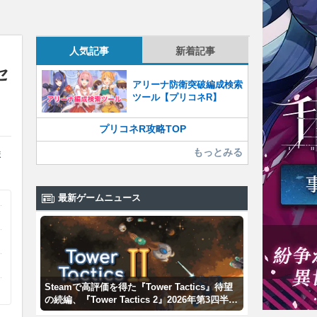
人気記事
新着記事
セ
アリーナ防衛突破編成検索
ツール【プリコネR】
プリコネR攻略TOP
もっとみる
ま
最新ゲームニュース
Steamで高評価を得た『Tower Tactics』待望
の続編、『Tower Tactics 2』2026年第3四半期
に早期アクセス開始