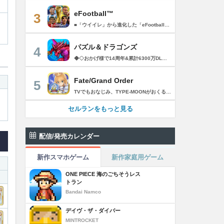
eFootball™
3
■「ウイイレ」から進化した「eFootball™」 人気サッカーゲーム「ウイニングイレブン」が「eFootball™」とタイトルを変え、大きく進化して生まれ変わりました。「eFootball™」で新しいサッカーゲームを体感しましょう！ ■はじめての方でも安心 ダウンロード後は、実践を交えたステップアップ方式のチュートリアルで直感的に基本操作を覚えることができます！さらに、チュートリアルを全てクリアすると、リオネル メッシがもらえます！！ また、試合の面白さや爽快感を楽しんでいただくためにスマートアシストを実装。 複雑な操作をしなくても、華麗なドリブルやパスで相手をかわして強烈なシュートでゴールを奪うことができます！ 【基本的な遊び方】 ■好きなチームで始めよう 欧州、米州、アジアなど世界各国のクラブやナショナルチームなどお気に入りのチームでスタートできます！ ■選手を獲得しましょう チームを作成したら、選手を獲得しましょう。現役のスーパースターや、歴史に残るレジェンドたちが、あなたのクラブでの活躍を待っています！ ・スペシャル選手リスト 現実の試合で大活躍した選手や、注目リーグの選手、レジェンドなどの特別な選手を獲得できます。 ・スタンダード選手リスト 好きな選手を獲得できます。条件を設定して絞り込むことができます。 ・監督リスト さまざまな戦術や得意な育成タイプを持った監督を獲得できます。 ■試合を楽しもう 獲得した選手でチームを編成したら、いよいよ試合に挑戦！ AIを相手に腕を磨いたり、オンライン対戦でランキングを競ったり、楽しみ方はあなた次第です。 ・対AI戦で腕を磨く 注目リーグのチームやナショナルチームを相手に戦うイベントなど、サッカーシーズンに合わせたさまざまなテーマのイベントが開催されています。 また、10段階にレベル分けされたDivision制の「eFootball™ リーグ」で楽しみながらレベルアップしていくことも可能です！ ・対人戦で実力を試す Division制の全ユーザーとランキングを競う「eFootball™ リーグ」や、毎週開催される様々なイベントで、オンラインでのリアルタイム対戦を楽しむことができます。あなたのドリームチームで、最高峰のDivision 1を目指しましょう！ ・友達と最大3vs3の対戦を楽しむ フレンドマッチ機能を使って、友達と対戦することができます。育て上げたチームの強さを友達に見せつけましょう！ また、最大3vs3の協力対戦も可能。友達とオンラインで集まって対戦を楽しみましょう！ ■選手を育てる 獲得した選手は、選手種別によっては成長させることができます。 試合に出場させたり、ゲーム内アイテムを使用したりして、選手のレベルを上げる事で入手できる「タレントポイント」で、能力パラメータを上昇させましょう。 より自分好みの選手にしたい場合は、手動でポイントを割り振りましょう。 ポイントの割り振りに迷った場合は、[おまかせ]で設定することもできます。 自分だけのお気に入りの選手に育て上げましょう！ 【もっと楽しむ】 ■Live Updateを毎週配信 選手の移籍や、現実の試合での活躍が反映される「Live Update」を搭載。 毎週配信される「Live Update」を参考に、スカッドを編成し試合に挑みましょう。 ■スタジアムをカスタマイズ 試合中のスタジアムに反映されるコレオ・オブジェクトなどのスタジアムパーツをカスタマイズできます。 思い通りのスタジアムにアレンジして、ゲーム体験を彩りましょう！ ※居住国・地域が以下のお客様には、eFootball™ コインによるルートボックス施策をご提供しておりません。 ベルギー、ブラジル(18歳未満) 【最新情報について】 本商品は、新機能やモードの追加、ゲームプレイ・イベントのアップデートを継続的に行っていきます。 最新情報は「eFootball™」公式サイトをご確認ください。 【ダウンロードについて】 本アプリをダウンロードするためには、ストレージに約3.3GBの空き容量が必要となります。 あらかじめ3.3GB以上の容量を空けてからダウンロードを行っていただけますようお願いします。 ダウンロード時はWi-Fi環境で接続することを推奨いたします。 ※アップデートにつきましても同様となります。 【通信環境について】 本アプリはオンラインゲームです。通信可能な環境でお楽しみください。
パズル＆ドラゴンズ
4
◆◇おかげ様で14周年&累計6300万DLを突破!◇◆ パズルRPGの定番『パズル＆ドラゴンズ』に、「協力プレイダンジョン」が登場！友達と協力していろんなダンジョンにチャレンジしてみよう！ ------------------------ ◆パズドラ ゲーム紹介◆ ------------------------ パズルで大冒険! 「パズル＆ドラゴンズ」はモンスターと一緒にパズルの力で冒険するゲームです。 世界中のダンジョンを踏破して、伝説のドラゴンを見つけ出そう! 「パズル＆ドラゴンズ」のダウンロードは無料! 一部有料コンテンツもご利用いただけますが、 最後まで無料でお楽しみいただくことが可能です。 ▼基本ルールは簡単パズル! 同じ色のドロップを、縦か横に3つそろえて消すパズルゲームです。 ドロップをうまく動かして、同時消しや爽快コンボを狙おう! ▼モンスターとの戦い! ドロップを消すと、味方のモンスターが敵を攻撃! 敵にやられる前にコンボで大ダメージを狙ってやっつけよう! ▼ゲットしたモンスターでチームを組もう! ダンジョンで拾った卵を持ち帰ると、新たなモンスターが誕生! 好きなモンスターを組み合わせて、あなただけのオリジナルチームを作ろう! モンスターはダンジョン以外にガチャでもゲットできるよ! ▼モンスター育成 モンスター同士を合成することで、モンスターがパワーアップ! 特定の条件で進化できるモンスターや、パワーアップで究極進化するモンスター も・・・! ▼友達と一緒にあそぼう!! パズドラのゲーム内で知り合ったフレンド同士で、モンスターをレンタルできるよ! 友達のモンスターと一緒にいろんなダンジョンを冒険しよう! ▼協力プレイダンジョン！ 友達との協力プレイでパズドラがもっと楽しく！一定以上のランクになると、2人で協力しながらダンジョンに挑む「協力プレイダンジョン」が遊べるよ！ ■■【価格】■■ アプリ本体：無料 ※一部有料アイテムがございます。 ■■【パズドラパスについて】■■ ▼価格 月額980円（税込）※1週間の無料トライアル実施中！ ▼期間 1ヶ月間（利用開始日から起算）/月額自動更新 ▼特典 ・毎日特別な専用ダンジョン配信！ クリアすると魔法石やゴッドフェスガチャなどの報酬ゲット！ ・編成できるチームが 5個 増加！ ・ダンジョンクリア時のランク経験値が 5％ 増加！ （協力プレイのダンジョンは対象外） ・降臨モンスターや進化素材がいつでも獲得できる！ 専用ダンジョンで好きなモンスターをゲット！ ・バッジ「コスト∞」に「操作時間3秒延長」追加！ ▼自動更新の詳細 ・パズドラパスは、自動更新の月額有料(サブスクリプション型)サービスです。 解約をしない限り、自動的に毎月料金が発生します。 ・無料トライアルはパズドラパス初回購入のお客様のみとなります。 ・有効期間終了の24時間以上前までに解約しないと自動更新され、月額料金が発生します。 ・自動更新された際の決済は、パズドラパス有効期間の終了日の24時間以内に行われます。 ▼決済について ・パズドラパスの決済は、ご利用のiTunesアカウントに請求されます。 ・パズドラパスの登録・管理・解約はApp Storeのアカウント設定から行うことができます。 [App Store]アプリ画面右上[人のアイコン]の アカウントをタップ >サブスクリプション-［有効欄］ >［パズル&ドラゴンズ］-［パズドラパス］ >［登録をキャンセル］をタップして解約 ※ご利用のOSのバージョンによって 上記が表示されない場合には、 以下手順からご確認ください。 [App Store]アプリ[おすすめ]タブの最下部から [Apple ID]をタップ L 画面右上[人のアイコン] - [Apple ID]をタップ >［Apple IDを表示］-［登録］ >［パズル&ドラゴンズ］-［パズドラパス］ >［登録をキャンセル］をタップして解約 ※iTunes からも同様の確認や自動更新の解除・設定を行うことができます。 ご利用前に「アプリケーション使用許諾契約」に表示されている利用規約を必ずご確認ください。 お客様がダウンロードボタンをクリックされ、本アプリケーションをダウンロードされた場合には、利用規約に同意したものとみなされます。 アプリケーション公式サイト「https://pad.gungho.jp/」 本アプリの利用規約は、（TOP＞その他＞利用規約/プライバシー・ポリシーページ＞利用規約ページ） https://mobile.gungho.jp/reg/rules/terms.html の「利用規約」をご参照下さい。 本アプリのプライバシー・ポリシーは、（TOP＞その他＞利用規約/プライバシー・ポリシー＞プライバシー・ポリシーページ） https://mobile.gungho.jp/reg/pad/privacy/index.html の「プライバシーポリシー」をご参照下さい。
Fate/Grand Order
5
TVでもおなじみ、TYPE-MOONがおくるFateのRPG！ スマホでも本格的なRPGが楽しめる。 文字数にして500万字超という、圧倒的なボリュームを堪能できるストーリー！ 本編以外にもキャラクターごとにストーリーを用意し、Fateファンも今回はじめてFateの世界を体験される方も十分満足いただける内容となっています。 【あらすじ】 西暦2015年。 地球の未来を観測するカルデアは、2017年以降の人類史が崩壊している事実を確認した。 昨日まで確かに存在していた2115年までの“約束された未来”は、何の前触れもなく突如として消え去ったのだ。 なぜ。どうして。だれが。どうやって。 西暦2004年 日本 ある地方都市。 ここに今まではなかった、「観測できない領域」が現れたと。 カルデアはこれを人類絶滅の原因と仮定し、いまだ実験段階だった第六の実験を決行する事となった。 それは過去への時間旅行。 人間を霊子化させて過去に送りこみ、事象に介入する事で時空の特異点を解明、あるいは破壊する禁断の儀式。 その名を人理守護指令、グランドオーダー。 人類を守るために人類史に立ち向かう、運命と戦うものたちの総称である。 【ゲーム概要】 スマホに最適化された簡単操作のコマンドオーダーバトル！ プレイヤーはマスターとなって英霊たちを操り敵を倒し謎を解明していく。 好みの英霊で戦うか、強い英霊で戦うかバトルスタイルはプレイヤーしだい。 ◆豪華声優陣が続々参加 青木志貴、茜屋日海夏、赤羽根健治、明坂聡美、浅川悠、朝日奈丸佳、阿澄佳奈、阿部彬名、阿部敦、阿部里果、雨宮天、新井里美、井口裕香、井澤詩織、石川界人、石川由依、石谷春貴、伊瀬茉莉也、市ノ瀬加那、伊藤彩沙、伊藤かな恵、伊東健人、伊藤静、伊藤美紀、稲田徹、井上和彦、井上喜久子、井上麻里奈、伊丸岡篤、石見舞菜香、上坂すみれ、植田佳奈、上田麗奈、内田真礼、内田雄馬、内山昂輝、梅原裕一郎、江川央生、江口拓也、江越彬紀、遠藤綾、大久保瑠美、大空直美、大塚明夫、大塚芳忠、大原さやか、大和田仁美、岡本信彦、置鮎龍太郎、小倉唯、小澤亜李、小野賢章、小野大輔、小野友樹、小見川千明、かかずゆみ、柿原徹也、加隈亜衣、笠間淳、加瀬康之、門脇舞以、金元寿子、神尾晋一郎、茅野愛衣、川澄綾子、河西健吾、川野剛稔、神奈延年、鬼頭明里、木村珠莉、木村良平、桐本拓哉、釘宮理恵、久野美咲、黒木ほの香、黒田崇矢、桑原由気、KENN、高野麻里佳、古賀葵、小清水亜美、後藤邑子、小西克幸、小林千晃、小林ゆう、小林裕介、小原好美、小松未可子、子安武人、小山力也、近藤玲奈、斎賀みつき、西前忠久、斉藤壮馬、斎藤千和、坂本真綾、佐倉綾音、櫻井孝宏、佐藤聡美、佐藤利奈、沢城みゆき、下屋則子、島﨑信長、嶋村侑、庄司宇芽香、白石晴香、新垣樽助、真堂圭、末柄里恵、杉田智和、杉山紀彰、鈴木達央、鈴木崚汰、鈴代紗弓、鈴村健一、諏訪彩花、諏訪部順一、関俊彦、関智一、瀬戸麻沙美、芹澤優、仙台エリ、千本木彩花、園崎未恵、大地葉、高乃麗、高野直子、高橋花林、高橋李依、高山みなみ、武内駿輔、竹内良太、武田華、田中敦子、田中美海、田中理恵、谷山紀章、種﨑敦美、種田梨沙、田丸篤志、田村睦心、田村ゆかり、丹下桜、千葉繁、千葉翔也、津田健次郎、紡木吏佐、鶴岡聡、寺崎裕香、寺島拓篤、東山奈央、土岐隼一、飛田展男、戸松遥、豊永利行、鳥海浩輔、中井和哉、中田譲治、長縄まりあ、仲村美沙希、中村悠一、名塚佳織、生天目仁美、浪川大輔、能登麻美子、野中藍、乃村健次、土師孝也、長谷川育美、花江夏樹、花澤香菜、花守ゆみり、早見沙織、原由実、春野杏、潘めぐみ、日岡なつみ、日笠陽子、日野聡、平川大輔、ファイルーズあい、福圓美里、福西勝也、福山潤、藤井隼、藤沼建人、ブリドカットセーラ恵美、古川慎、保志総一朗、星野貴紀、堀内賢雄、堀江由衣、本多真梨子、本多陽子、本渡楓、前野智昭、M・A・O、増田俊樹、Machico、松風雅也、真殿光昭、マフィア梶田、三上哲、三木眞一郎、水樹奈々、水島大宙、水橋かおり、緑川光、水瀬いのり、南央美、峯田茉優、宮野真守、宮本充、村瀬歩、森川智之、森田了介、森永千才、森なな子、諸星すみれ、安井邦彦、山路和弘、山下大輝、山下七海、山寺宏一、山根綺、山野井仁、山村響、悠木碧、ゆかな、遊佐浩二、吉野裕行、佳村はるか、米澤円、若林直美、和氣あず未、和多田美咲（50音順） ◆全体構成・メインシナリオ・シナリオ・総監督 奈須きのこ ◆リードキャラクターデザイナー 武内崇 ◆アートディレクション TYPE-MOON ◆メインシナリオ・シナリオ執筆 東出祐一郎、桜井光 水瀬葉月、星空めてお ◆ゲストライター amphibian、虚淵玄（ニトロプラス）、acpi、ＯＫＳＧ（TYPE-MOON）、経験値、小太刀右京、三田誠、たけのこ星人、橘公司、田中天（株式会社フラッグノーツ）、成田良悟、鋼屋ジン、ひろやまひろし、円居挽、茗荷屋甚六、矢野俊策（株式会社フラッグノーツ）、リヨ（50音順） ◆キャラクターデザイン I-IV、蒼月タカオ（TYPE-MOON）、AKIRA、Azusa、東冬、荒野、Anmi、池澤真、石田あきら、いみぎむる、兔ろうと、羽海野チカ、大森葵、岡崎武士、okojo、およ、加藤いつわ、カワグチタケシ、きばどりリュー、桐原小鳥、ギンカ、倉花千夏、黒星紅白、小梅けいと、近衛乙嗣、小松崎類、こやまひろかず（TYPE-MOON）、西藤浩樹（LASENGLE）、saitom、坂本みねぢ、佐々木少年、サテー、色素、縞うどん（TYPE-MOON）、島田フミカネ、しまどりる、sime、下越（TYPE-MOON）、シャカＰ（LASENGLE）、白浜鴎、しらび、白峰、真じろう、STAR影法師、曽我誠、タイキ、高橋慶太郎、高山箕犀、竹、武中英雄、武梨えり、たけのこ星人、TAKOLEGS、田島昭宇、タスクオーナ、danciao、中央東口、CHOCO、悌太、Dd、天空すふぃあ、DANGERDROP、toi8、トリダモノ、中原、なまにくATK、西出ケンゴロー、nipi、ネコタワワ、NOCO、pako、林けゐ、原田たけひと、春野友矢、ばん！、Bすけ、左、ヒライユキオ、平野稜二、広江礼威、ひろやまひろし、PFALZ、ぶくろて、huke、BLACK（TYPE-MOON）、古海鐘一、BUNBUN、hou、ホトソウカ、本庄雷太、前田浩孝、マシマサキ、また、松竜、Mika Pikazo、緑川美帆、三輪士郎、村山竜大、めろん22、望月けい、元村人、森井しづき、森山大輔、山中虎鉄、YOCO_N（LASENGLE）、余湖裕輝、米山舞、La-na、lack、リヨ、Ryota-H、輪くすさが、redjuice、ReDrop、ろび～な、ワダアルコ、渡れい（50音順） このアプリケーションには、（株）ＣＲＩ・ミドルウェアの「CRIWARE（TM）」が使用されています。
セルランをもっと見る
配信/発売カレンダー
新作スマホゲーム
新作家庭用ゲーム
ONE PIECE 海のごちそうレス
トラン
Bandai Namco
デイヴ・ザ・ダイバー
MINTROCKET