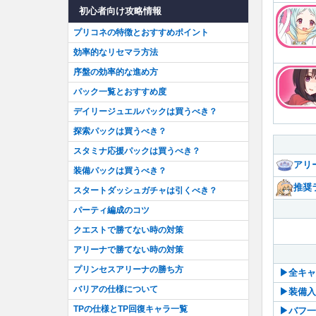
初心者向け攻略情報
プリコネの特徴とおすすめポイント
効率的なリセマラ方法
序盤の効率的な進め方
パック一覧とおすすめ度
デイリージュエルパックは買うべき？
探索パックは買うべき？
スタミナ応援パックは買うべき？
アリ
装備パックは買うべき？
推奨
スタートダッシュガチャは引くべき？
パーティ編成のコツ
クエストで勝てない時の対策
アリーナで勝てない時の対策
プリンセスアリーナの勝ち方
▶︎全キ
バリアの仕様について
▶︎装備
TPの仕様とTP回復キャラ一覧
▶︎バフ