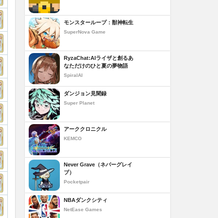
モンスターループ：獣神転生
SuperNova Game
RyzaChat:AIライザと創るあ
なただけのひと夏の夢物語
SpiralAI
ダンジョン見聞録
Super Planet
アーククロニクル
KEMCO
Never Grave（ネバーグレイ
ブ）
Pocketpair
NBAダンクシティ
NetEase Games