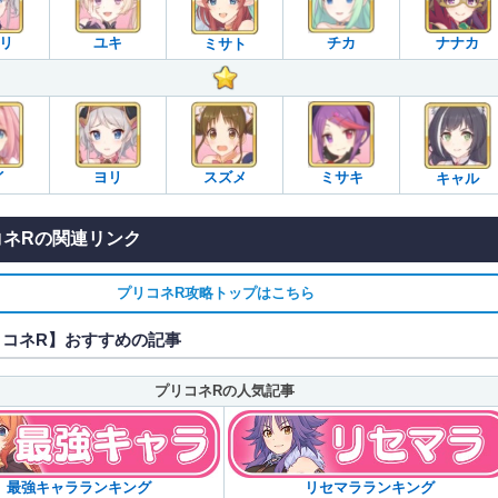
リ
ユキ
チカ
ナナカ
ミサト
イ
ヨリ
スズメ
ミサキ
キャル
コネRの関連リンク
プリコネR攻略トップはこちら
リコネR】おすすめの記事
プリコネRの人気記事
最強キャラランキング
リセマラランキング