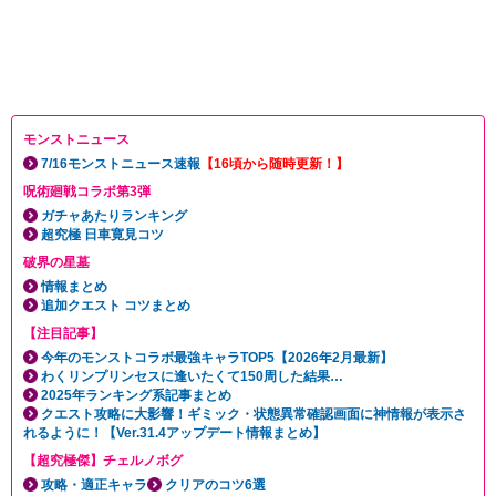
モンストニュース
7/16モンストニュース速報
【16頃から随時更新！】
呪術廻戦コラボ第3弾
ガチャあたりランキング
超究極 日車寛見コツ
破界の星墓
情報まとめ
追加クエスト コツまとめ
【注目記事】
今年のモンストコラボ最強キャラTOP5【2026年2月最新】
わくリンプリンセスに逢いたくて150周した結果…
2025年ランキング系記事まとめ
クエスト攻略に大影響！ギミック・状態異常確認画面に神情報が表示さ
れるように！【Ver.31.4アップデート情報まとめ】
【超究極傑】チェルノボグ
攻略・適正キャラ
クリアのコツ6選