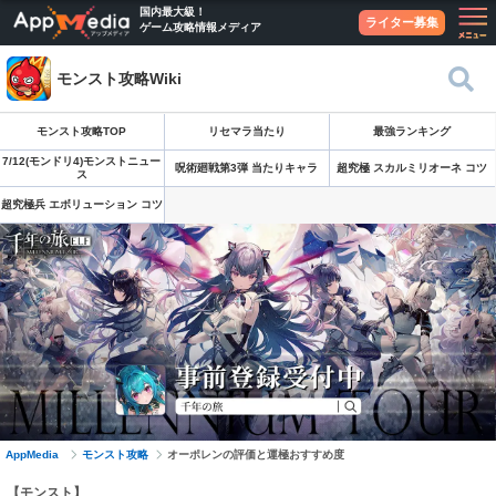
国内最大級！
ライター募集
ゲーム攻略情報メディア
モンスト攻略Wiki
モンスト攻略TOP
リセマラ当たり
最強ランキング
7/12(モンドリ4)モンストニュー
呪術廻戦第3弾 当たりキャラ
超究極 スカルミリオーネ コツ
ス
超究極兵 エボリューション コツ
AppMedia
モンスト攻略
オーポレンの評価と運極おすすめ度
【モンスト】