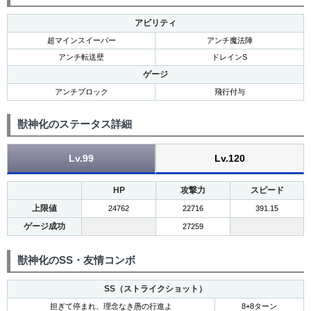
アビリティ
超マインスイーパー
アンチ魔法陣
アンチ転送壁
ドレインS
ゲージ
アンチブロック
飛行付与
獣神化のステータス詳細
Lv.99
Lv.120
HP
攻撃力
スピード
上限値
24762
22716
391.15
ゲージ成功
27259
獣神化のSS・友情コンボ
SS（ストライクショット）
担ぎて停まれ、理念なき愚の行進よ
8+8ターン