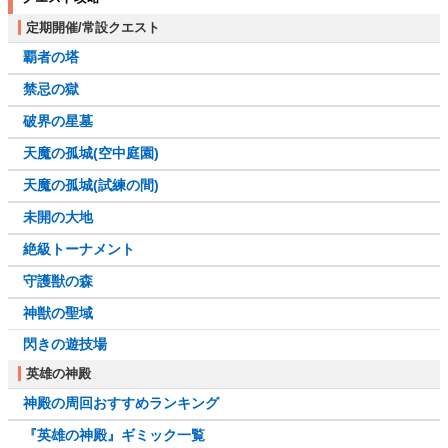
定期開催/常設クエスト
覇者の塔
禁忌の獄
破界の星墓
天魔の孤城(空中庭園)
天魔の孤城(試練の間)
未開の大地
絶級トーナメント
守護獣の森
神獣の聖域
閃きの遊技場
英雄の神殿
神殿の周回おすすめランキング
『英雄の神殿』ギミック一覧