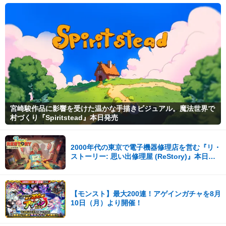
宮崎駿作品に影響を受けた温かな手描きビジュアル。魔法世界で
村づくり『Spiritstead』本日発売
2000年代の東京で電子機器修理店を営む『リ・
ストーリー: 思い出修理屋 (ReStory)』本日
Steamで配信開始
【モンスト】最大200連！アゲインガチャを8月
10日（月）より開催！