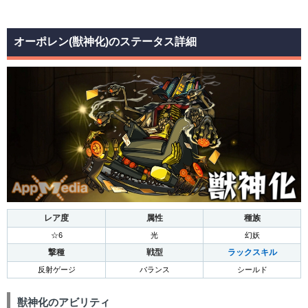
オーポレン(獣神化)のステータス詳細
レア度
属性
種族
☆6
光
幻妖
撃種
戦型
ラックスキル
反射ゲージ
バランス
シールド
獣神化のアビリティ