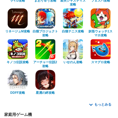
ライD攻略
まおりゅう攻略
星矢ジャスティス
フェスバ攻略
攻略
リネージュM攻略
白猫プロジェクト
白猫テニス攻略
妖怪ウォッチ1ス
攻略
マホ攻略
キノコ伝説攻略
アーチャー伝説2
いせのん攻略
スマグロ攻略
攻略
DDFF攻略
星屑の絆攻略
もっとみる
家庭用ゲーム機