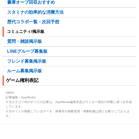
書庫オーブ回収おすすめ
スタミナの効率的な消費方法
歴代コラボ一覧・次回予想
コミュニティ/掲示板
質問・雑談掲示板
LINEグループ募集板
フレンド募集掲示板
ルーム募集掲示板
ゲーム権利表記
©MIXI
記事編集：AppMedia
※当カテゴリ内のすべての記事は、AppMedia編集部及びライター独自の判断に基づき作成
しています。
※当サイトが掲載しているデータ、画像等の無断使用・無断転載は固くお断りしておりま
す。