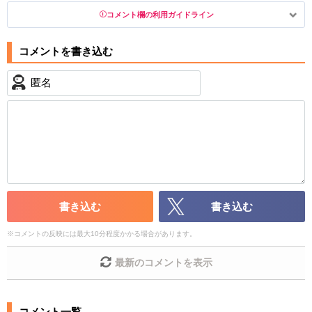
コメント欄の利用ガイドライン
以下の書き込みを禁止とし、場合によってはコメント削除や書き込
み制限を行う可能性がございます。 あらかじめご了承ください。
・公序良俗に反する投稿
・スパムなど、記事内容と関係のない投稿
・誰かになりすます行為
・個人情報の投稿や、他者のプライバシーを侵害する投
稿
・一度削除された投稿を再び投稿すること
・外部サイトへの誘導や宣伝
・アカウントの売買など金銭が絡む内容の投稿
書き込む
書き込む
・各ゲームのネタバレを含む内容の投稿
・その他、管理者が不適切と判断した投稿
※
コメントの反映には最大10分程度かかる場合があります。
コメントの削除につきましては下記フォームより申請を
最新のコメントを表示
いただけますでしょうか。
コメントの削除を申請する
※投稿内容を確認後、順次対