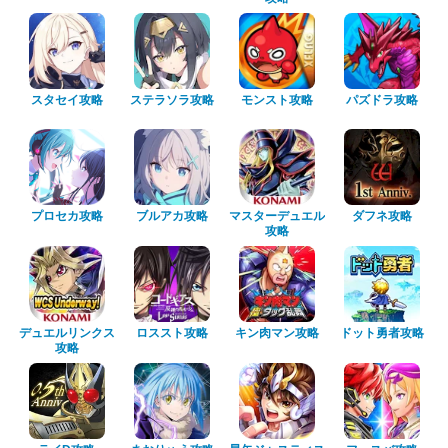
スタセイ攻略
ステラソラ攻略
モンスト攻略
パズドラ攻略
プロセカ攻略
ブルアカ攻略
マスターデュエル
ダフネ攻略
攻略
デュエルリンクス
ロススト攻略
キン肉マン攻略
ドット勇者攻略
攻略