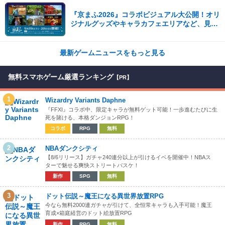
『京まふ2026』コラボビジュアル大公開！オリ
ジナルグッズやキャラカフェエリアなど、見ど
ころ満載！！
最新ゲームニュースをもっと見る
無料スマホゲーム厳選ランキング
【PR】
1
Wizardry Variants Daphne
『FFXI』コラボ中、限定キャラが無料ゲット可能！一歩進むたびに生
死を賭ける、本格ダンジョンRPG！
コラボ
RPG
無料
2
NBAダンクシティ
【8/6リリース】ガチャ240連分以上が引けるイベを開催中！NBAス
ターで魅せる爽快ストリートバスケ！
新作
SPG
無料
3
ドット伝説～魔王になる異世界放置RPG
今なら無料2000連ガチャが引けて、全恒常キャラも入手可能！魔王
育成×箱庭経営のドット絵放置RPG
新作
RPG
無料