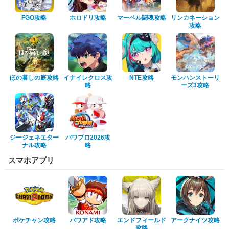
FGO攻略
ホロドリ攻略
マーベル闘魂攻略
リンカネーション
攻略
ほの暮しの庭攻略
イナイレクロス攻
NTE攻略
モンハンストーリ
略
ーズ3攻略
ジージェネエター
パワプロ2026攻
ナル攻略
略
スマホアプリ
ポケチャン攻略
パワアド攻略
エンドフィールド
アークナイツ攻略
攻略