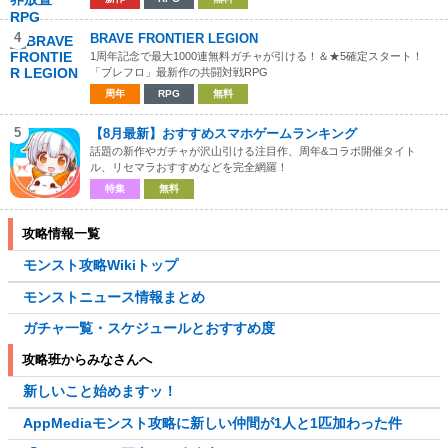
4
BRAVE FRONTIER LEGION
1周年記念で最大1000連無料ガチャが引ける！＆★5確定スタート！
「ブレフロ」最新作の共闘対戦RPG
周年
RPG
無料
5
【8月最新】おすすめスマホゲームランキング
話題の新作やガチャが沢山引ける注目作、周年&コラボ開催タイト
ル、リセマラおすすめなどを完全網羅！
特集
無料
攻略情報一覧
モンスト攻略Wikiトップ
モンストニュース情報まとめ
ガチャ一覧・スケジュールとおすすめ度
攻略班からみなさんへ
新しいこと始めますッ！
AppMediaモンスト攻略に新しい仲間が1人と1匹加わった件