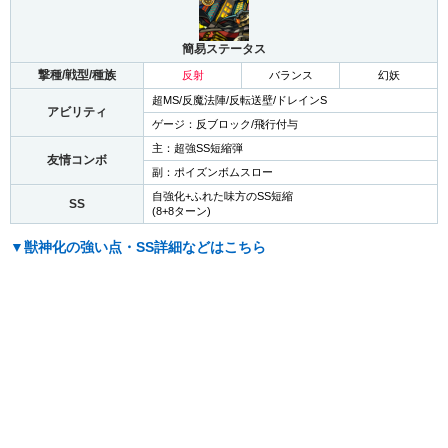
簡易ステータス
撃種/戦型/種族
反射
バランス
幻妖
超MS/反魔法陣/反転送壁/ドレインS
アビリティ
ゲージ：反ブロック/飛行付与
主：超強SS短縮弾
友情コンボ
副：ポイズンボムスロー
自強化+ふれた味方のSS短縮
SS
(8+8ターン)
▼獣神化の強い点・SS詳細などはこちら