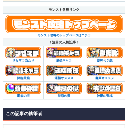
モンスト各種リンク
モンスト攻略のトップページはコチラ
！注目の人気記事！
リセマラ当たり
最強キャラ
獣神化予想
降臨最強
運極オススメ
書庫オススメ
覇者の塔
禁忌の獄
神獣の聖域
この記事の執筆者