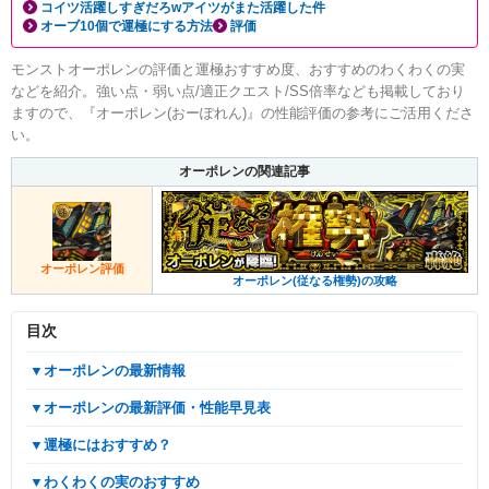
コイツ活躍しすぎだろwアイツがまた活躍した件
オーブ10個で運極にする方法
評価
モンストオーポレンの評価と運極おすすめ度、おすすめのわくわくの実
などを紹介。強い点・弱い点/適正クエスト/SS倍率なども掲載しており
ますので、『オーポレン(おーぽれん)』の性能評価の参考にご活用くださ
い。
オーポレンの関連記事
オーポレン評価
オーポレン(従なる権勢)の攻略
目次
▼オーポレンの最新情報
▼オーポレンの最新評価・性能早見表
▼運極にはおすすめ？
▼わくわくの実のおすすめ