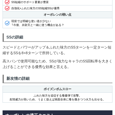
SS短縮のサポート要素が豊富
自強化+ふれた味方のSS短縮SSが優秀
オーポレンの弱い点
現状では明確な使い道が少ない
└今後、弁財天と一緒に使う機会がある？
SSの詳細
スピードとパワーがアップ＆ふれた味方のSSターンを一定ターン短
縮するSSを8+8ターンで所持している。
高スパンで使用可能なため、SSが強力なキャラのSS回転率を大きく
上げることができる優秀な効果と言える。
新友情の詳細
ポイズンボムスロー
ふれた味方を追従する毒爆弾で攻撃。
友情威力が高いため、うまく扱えば画面全体に毒を撒きつつ火力も出せる。