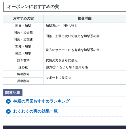
オーポレンにおすすめの実
おすすめの実
推奨理由
同族・加撃
加撃系の中で最も強力
同族・加命撃
同族・加撃に次いで強力な加撃系の実
同族・加撃速
撃種・加撃
味方のサポートにも有効な加撃系の実
戦型・加撃
熱き友撃
友情火力をさらに強化
速必殺
強力なSSをより早く使用可能
将命削り
サポートに役立つ
兵命削り
関連記事
神殿の周回おすすめランキング
わくわくの実の効果一覧