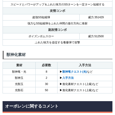
スピードとパワーがアップ＆ふれた味方のSSターンを一定ターン短縮する
友情コンボ
超強SS短縮弾
威力:351429
強力なSS短縮弾をふれた仲間の進行方向に発射
副友情コンボ
ポイズンボムスロー
威力:512500
ふれた味方を追従する毒爆弾で攻撃
獣神化素材
素材
必要数
入手方法
獣神竜・光
8
▶
獣神竜クエスト(光)
など
獣神玉
2
▶
入手方法
光獣玉
30
▶進化素材クエスト(上級)など
光獣石
50
▶進化素材クエスト(上級)など
オーポレンに関するコメント