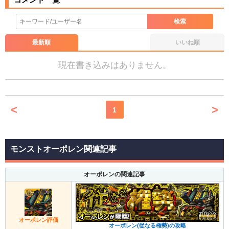
応させていただきます。ご了承ください。
※一度削除したコメントは復元ができませんのでご注意
検索
ください。
最新順
いいね順
また、過度な利用規約の違反や、弊社に損害の及ぶ内容の書き込み
があった場合は、法的措置をとらせていただく場合もございますの
現在書き込みはありません。
で、あらかじめご理解くださいませ。
<
>
1
モンストオーポレン関連記事
オーポレンの関連記事
オーポレン評価
オーポレン(従なる権勢)の攻略