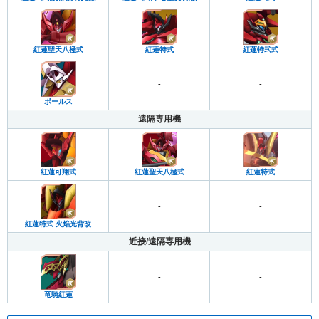
紅蓮聖天八極式
紅蓮特式
紅蓮特弐式
-
-
ボールス
遠隔専用機
紅蓮可翔式
紅蓮聖天八極式
紅蓮特式
-
-
紅蓮特式 火焔光背改
近接/遠隔専用機
-
-
竜騎紅蓮