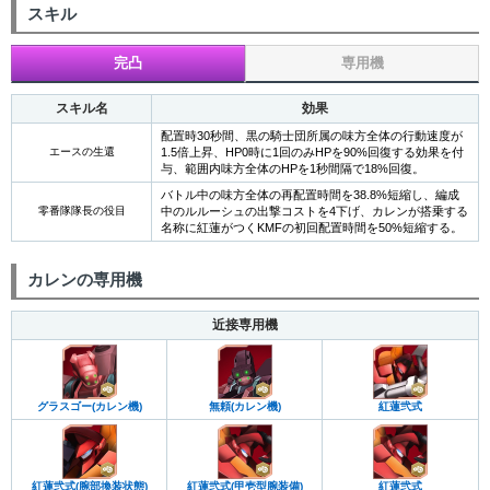
スキル
完凸
専用機
スキル名
効果
配置時30秒間、黒の騎士団所属の味方全体の行動速度が
エースの生還
1.5倍上昇、HP0時に1回のみHPを90%回復する効果を付
与、範囲内味方全体のHPを1秒間隔で18%回復。
バトル中の味方全体の再配置時間を38.8%短縮し、編成
零番隊隊長の役目
中のルルーシュの出撃コストを4下げ、カレンが搭乗する
名称に紅蓮がつくKMFの初回配置時間を50%短縮する。
カレンの専用機
近接専用機
グラスゴー(カレン機)
無頼(カレン機)
紅蓮弐式
紅蓮弐式(腕部換装状態)
紅蓮弐式(甲壱型腕装備)
紅蓮弐式