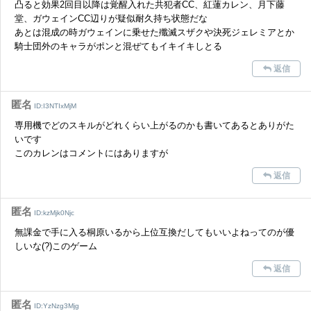
凸ると効果2回目以降は覚醒入れた共犯者CC、紅蓮カレン、月下藤
堂、ガウェインCC辺りが疑似耐久持ち状態だな
あとは混成の時ガウェインに乗せた殲滅スザクや決死ジェレミアとか
騎士団外のキャラがポンと混ぜてもイキイキしとる
返信
匿名
ID:I3NTIxMjM
専用機でどのスキルがどれくらい上がるのかも書いてあるとありがた
いです
このカレンはコメントにはありますが
返信
匿名
ID:kzMjk0Njc
無課金で手に入る桐原いるから上位互換だしてもいいよねってのが優
しいな(?)このゲーム
返信
匿名
ID:YzNzg3Mjg