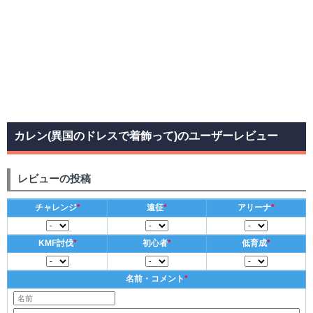
カレン(異国のドレスで着飾って)のユーザーレビュー
レビューの投稿
チャレンジ
*
遠征
*
アリーナ
*
KMF討伐
*
初心者
*
低育成
*
名前・コメント
*