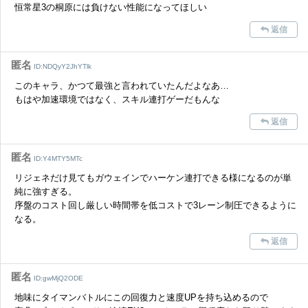
恒常星3の桐原には負けない性能になってほしい
返信
匿名
ID:NDQyY2JhYTlk
このキャラ、かつて最強と言われていたんだよなあ…
もはや加速環境ではなく、スキル連打ゲーだもんな
返信
匿名
ID:Y4MTY5MTc
リジェネだけ見てもガウェインでハーケン連打できる様になるのが単
純に強すぎる。
序盤のコスト回し厳しい時間帯を低コストで3レーン制圧できるように
なる。
返信
匿名
ID:gwMjQ2ODE
地味にタイマンバトルにこの回復力と速度UPを持ち込めるので