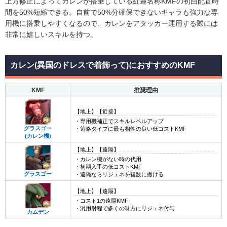
上方修正によってカレンが搭乗している紅蓮名称KMFの初回配置時
間を50%短縮できる。自前で50%分確保できないキャラも強力な専
用機に搭乗しやすくなるので、カレンをアタッカー運用する際には
非常に嬉しいスキルを持つ。
カレン(異国のドレスで着飾って)におすすめのKMF
KMF
推奨理由
【地上】【近接】
・専用機補正でスキルレベルアップ
グラスゴー
・策略タイプに最も相性の良い低コストKMF
(カレン機)
【地上】【遠隔】
・カレン機がない時の代用
・初期入手の低コストKMF
グラスゴー
・遠隔ならリジェネを複数に撒ける
【地上】【遠隔】
・コスト1の遠隔KMF
・汎用射程で多くの味方にリジェネ付与
カムデン