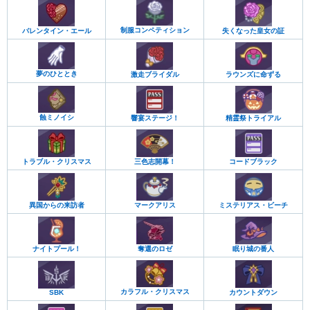
制服コンペティション
バレンタイン・エール
失くなった皇女の証
夢のひととき
ラウンズに命ずる
激走ブライダル
蝕ミノイシ
響宴ステージ！
精霊祭トライアル
トラブル・クリスマス
三色志開幕！
コードブラック
異国からの来訪者
マークアリス
ミステリアス・ビーチ
ナイトプール！
奪還のロゼ
眠り城の番人
カラフル・クリスマス
カウントダウン
SBK