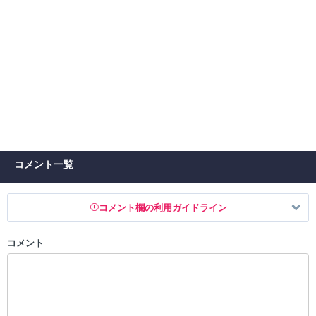
コメント一覧
コメント欄の利用ガイドライン
コメント
以下の書き込みを禁止とし、場合によってはコメント削除や書き込み制
限を行う可能性がございます。 あらかじめご了承ください。
・公序良俗に反する投稿
・スパムなど、記事内容と関係のない投稿