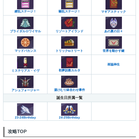
繚乱ステージ！
騒乱ステージ！
マギアスティック
ブライダルロワイヤル
リゾートアイランド
あの夏の日々
マッドバカンス
世界を動かす鍵
トリックtoトリート
画協神生
初夢説教カルタ
ミステリアス・イヴ
湯けむり鉢合わせ事件
アシュフォージャー
誕生日所属一覧
23-24Birthday
24-25Birthday
攻略TOP