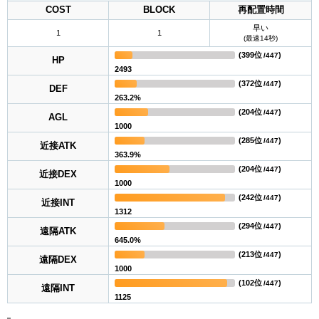
COST
BLOCK
再配置時間
早い
1
1
(最速14秒)
(
399位
)
/447
HP
2493
(
372位
)
/447
DEF
263.2%
(
204位
)
/447
AGL
1000
(
285位
)
/447
近接ATK
363.9%
(
204位
)
/447
近接DEX
1000
(
242位
)
/447
近接INT
1312
(
294位
)
/447
遠隔ATK
645.0%
(
213位
)
/447
遠隔DEX
1000
(
102位
)
/447
遠隔INT
1125