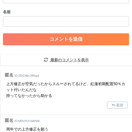
・誰かになりすます行為
・個人情報の投稿や、他者のプライバシーを侵害する投稿
名前
・一度削除された投稿を再び投稿すること
・外部サイトへの誘導や宣伝
・アカウントの売買など金銭が絡む内容の投稿
・各ゲームのネタバレを含む内容の投稿
・その他、管理者が不適切と判断した投稿
コメントの削除につきましては下記フォームより申請をいた
だけますでしょうか。
最新のコメントを表示
コメントの削除を申請する
※投稿内容を確認後、順次対応さ
せていただきます。ご了承ください。
匿名
ID:ZDI1Mzc3Mzg4
※一度削除したコメントは復元ができませんのでご注意くだ
上方修正が空気だったからスルーされてるけど、紅蓮初期配置50％カ
さい。
ット付いたんだな
持ってなかったから助かる
また、過度な利用規約の違反や、弊社に損害の及ぶ内容の書き込みがあ
った場合は、法的措置をとらせていただく場合もございますので、あら
返信
かじめご理解くださいませ。
匿名
ID:MDVlYjYxM2M4
周年での上方修正を願う