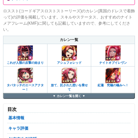
ロススト(コードギアスロストストーリーズ)のカレン(異国のドレスで着飾
って)の評価を掲載しています。スキルやステータス、おすすめのナイト
メアフレーム(KMF)に関しても記載していますので、参考にしてくださ
い。
カレン一覧
これが人類の反撃の始まり
アシュフォレッド
ナイトオブイレヴン
タバタッチのエースアクタ
放て、託された想いを乗せ
紅蓮 究極の極みへ！
ー！
て
カレン一覧を
目次
基本情報
キャラ評価