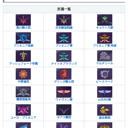
所属一覧
黒の騎士団
日本解放戦線
キョウト六家
ブリタニア皇家
ブリタニア軍
ブリタニア軍:特派
マルチツール
アッシュフォード学園
ナイトオブラウンズ
中華連邦
ピースマーク
グリンダ騎士団
機密情報局
ワイヴァン隊
wZERO隊
ギアス嚮団
超合集国
ユーロ・ブリタニア