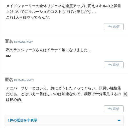
メイドシャーリーの全体リジェネを速度アップに変えスキルの上昇量
上げついでにルルーシュのコストも下げた感じだな。。
これ1人何役やってるんだ。
返信
匿名
ID:MwNjE5MjY
私のラクシャータさんはイラナイ娘になりました…
orz
返信
匿名
ID:MwNzcxNDY
アニバーサリーとはいえ、急にどうした？ってぐらい、頭悪い強性能
だなあ。とはいえ一番ほしいのは加速なので、桐原で十分事足りるの
は良心的。
返信
1件の返信を非表示