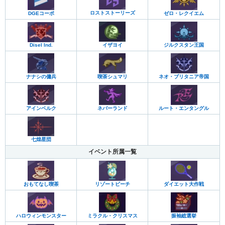
ロストストーリーズ
DGEコーポ
ゼロ・レクイエム
ジルクスタン王国
Disel Ind.
イザヨイ
ナナシの傭兵
喫茶シュマリ
ネオ・ブリタニア帝国
アインベルク
ネバーランド
ルート・エンタングル
七煌星団
イベント所属一覧
おもてなし喫茶
リゾートビーチ
ダイエット大作戦
ミラクル・クリスマス
振袖総選挙
ハロウィンモンスター