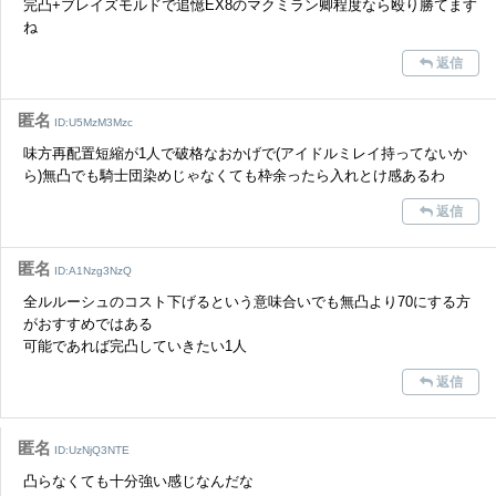
完凸+ブレイズモルドで追憶EX8のマクミラン卿程度なら殴り勝てます
ね
返信
匿名
ID:U5MzM3Mzc
味方再配置短縮が1人で破格なおかげで(アイドルミレイ持ってないか
ら)無凸でも騎士団染めじゃなくても枠余ったら入れとけ感あるわ
返信
匿名
ID:A1Nzg3NzQ
全ルルーシュのコスト下げるという意味合いでも無凸より70にする方
がおすすめではある
可能であれば完凸していきたい1人
返信
匿名
ID:UzNjQ3NTE
凸らなくても十分強い感じなんだな