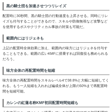
黒の騎士団を加速させつつリレイズ
配置時に30秒間、黒の騎士団の行動速度を上昇させる。同時にリレ
イズも付与することができるので、スキルや防御無視など攻撃など
を使用するボスやクリティカル事故の対策も可能だ。
範囲内にはリジェネも
上記の配置時全体効果に加え、範囲内の味方にはリジェネを付与す
ることもできる。範囲の広いKMFに搭乗すれば回復役も務められる
だろう。
味方全体の再配置時間を短縮
味方全体の再配置時間をスキルレベル4で38.8%と大幅に短縮してく
れる。もう一人短縮を入れれば編成全体が上限の50%まで再配置時
間を短縮可能。
カレンの紅蓮名称KMF初回配置時間短縮も