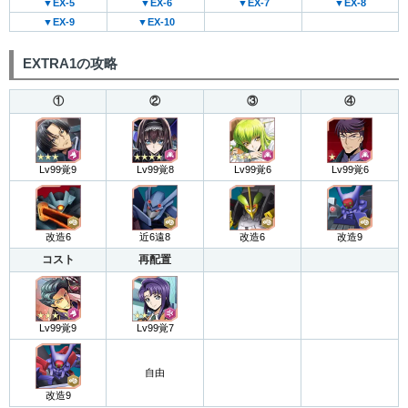
▼EX-5
▼EX-6
▼EX-7
▼EX-8
▼EX-9
▼EX-10
EXTRA1の攻略
①
②
③
④
Lv99覚9
Lv99覚8
Lv99覚6
Lv99覚6
改造6
近6遠8
改造6
改造9
コスト
再配置
Lv99覚9
Lv99覚7
自由
改造9