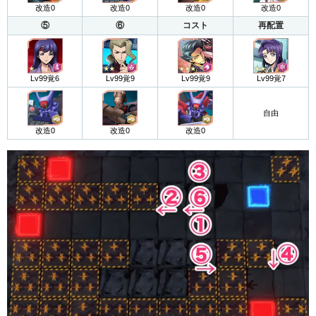
改造0
改造0
改造0
改造0
⑤
⑥
コスト
再配置
Lv99覚6
Lv99覚9
Lv99覚9
Lv99覚7
自由
改造0
改造0
改造0