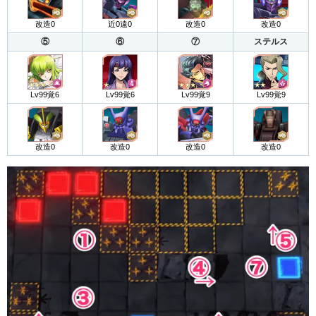
改造0
近0遠0
改造0
改造0
⑤
⑥
⑦
ステルス
Lv99覚6
Lv99覚6
Lv99覚9
Lv99覚9
改造0
改造0
改造0
改造0