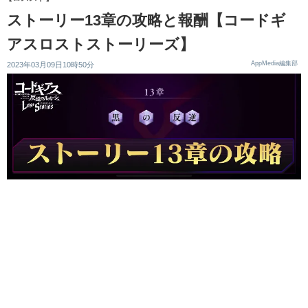
ストーリー13章の攻略と報酬【コードギ
アスロストストーリーズ】
AppMedia編集部
2023年03月09日10時50分