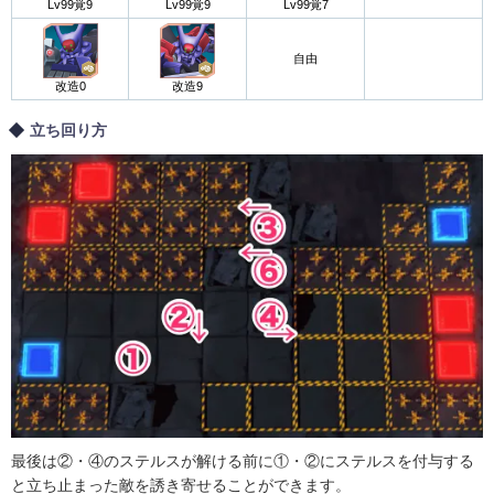
Lv99覚9
Lv99覚9
Lv99覚7
自由
改造0
改造9
立ち回り方
最後は②・④のステルスが解ける前に①・②にステルスを付与する
と立ち止まった敵を誘き寄せることができます。