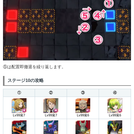
⑤は配置即撤退を繰り返します。
ステージ10の攻略
①
②
③
④
Lv99覚7
Lv99覚7
Lv99覚6
Lv99覚6