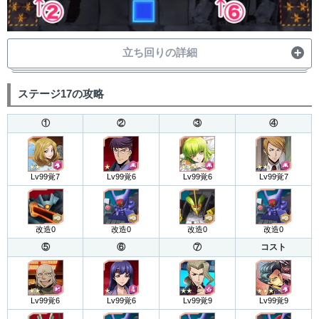
立ち回りの詳細
ステージ17の攻略
①
②
③
④
Lv99覚7
Lv99覚6
Lv99覚6
Lv99覚7
改造0
改造0
改造0
改造0
⑤
⑥
⑦
コスト
Lv99覚6
Lv99覚6
Lv99覚9
Lv99覚9