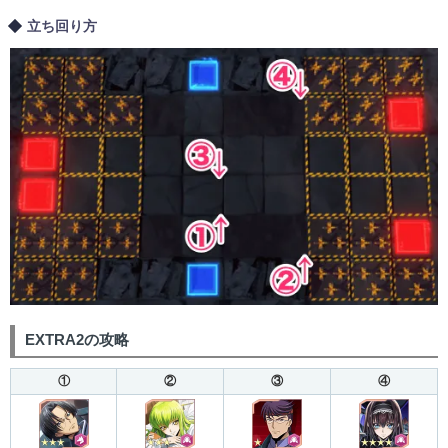
立ち回り方
EXTRA2の攻略
①
②
③
④