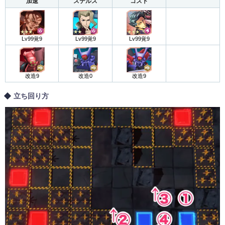
加速
ステルス
コスト
Lv99覚9
Lv99覚9
Lv99覚9
改造9
改造0
改造9
立ち回り方