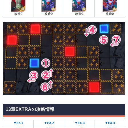
改造0
改造0
改造0
改造0
13章EXTRAの攻略情報
▼EX-1
▼EX-2
▼EX-3
▼EX-4