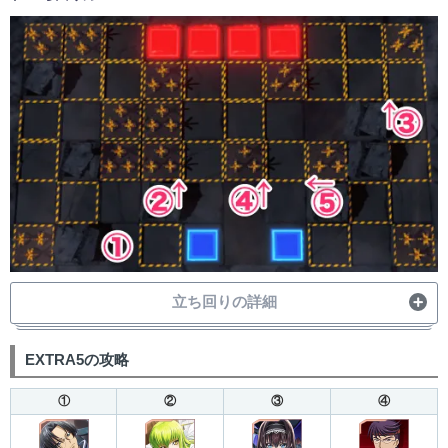
立ち回りの詳細
EXTRA5の攻略
①
②
③
④