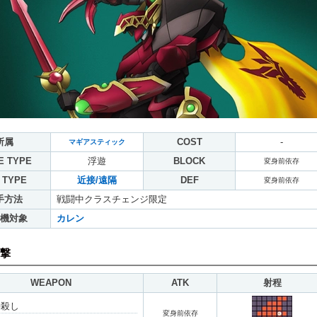
所属
COST
-
マギアスティック
E TYPE
浮遊
BLOCK
変身前依存
 TYPE
近接/遠隔
DEF
変身前依存
手方法
戦闘中クラスチェンジ限定
機対象
カレン
撃
WEAPON
ATK
射程
神殺し
変身前依存