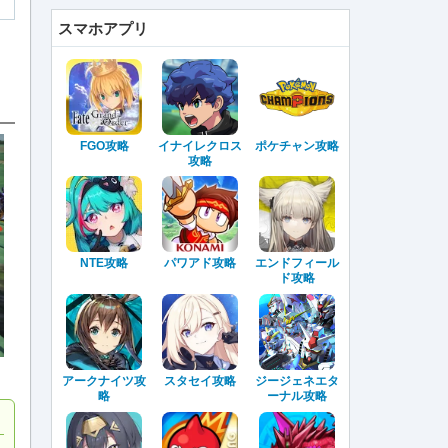
スマホアプリ
FGO攻略
イナイレクロス
ポケチャン攻略
攻略
NTE攻略
パワアド攻略
エンドフィール
ド攻略
アークナイツ攻
スタセイ攻略
ジージェネエタ
略
ーナル攻略