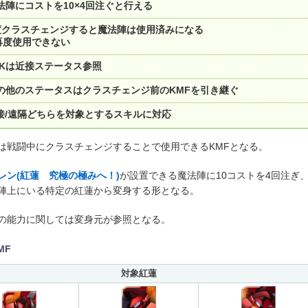
法陣にコストを10×4回注ぐと行える
度クラスチェンジすると魔法陣は使用済みになる
再度使用できない
TKは近接ステータス参照
の他のステータスはクラスチェンジ前のKMFを引き継ぐ
接/遠隔どちらを対象とするスキルに対応
は戦闘中にクラスチェンジすることで使用できるKMFとなる。
レン(紅蓮 究極の極みへ！)
が設置できる魔法陣に10コストを4回注ぎ
陣上にいる特定の紅蓮から変身する形となる。
の能力に関しては変身元が参照となる。
MF
対象紅蓮