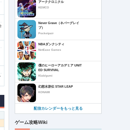
アーククロニクル
KEMCO
Never Grave（ネバーグレイ
合
ブ）
Pocketpair
NBAダンクシティ
NetEase Games
僕のヒーローアカデミア UNIT
ED SURVIVAL
Klab/gumi
ク
幻想水滸伝 STAR LEAP
KONAMI
配信カレンダーをもっと見る
ゲーム攻略Wiki