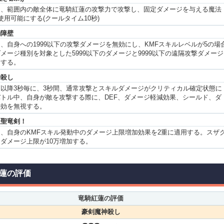
中、範囲内の敵全体に竜騎紅蓮の攻撃力で攻撃し、固定ダメージを与える魔法
使用可能にする(クールタイム10秒)
動障壁
、自身への1999以下の攻撃ダメージを無効にし、KMFスキルレベルが5の場
メージ種別を対象とした5999以下のダメージと9999以下の遠隔攻撃ダメージ
にする。
神殺し
以降3秒毎に、3秒間、通常攻撃とスキルダメージがクリティカル確定状態に
トル中、自身が敵を攻撃する際に、DEF、ダメージ軽減効果、シールド、ダ
無効を無視する。
双聖竜剣！
、自身のKMFスキル発動中のダメージ上限増加効果を2重に適用する。スザ
ダメージ上限が10万増加する。
蓮の評価
竜騎紅蓮の評価
豪剣魔神殺し