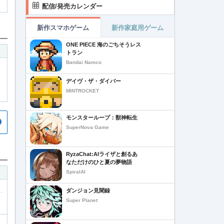
配信/発売カレンダー
新作スマホゲーム
新作家庭用ゲーム
ONE PIECE 海のごちそうレス
トラン
Bandai Namco
デイヴ・ザ・ダイバー
MINTROCKET
モンスターループ：獣神転生
SuperNova Game
RyzaChat:AIライザと創るあ
なただけのひと夏の夢物語
SpiralAI
ダンジョン見聞録
Super Planet