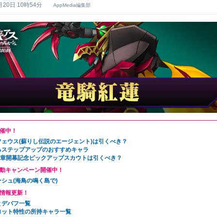
月20日 10時54分
AppMedia編集部
催中！
フェウス(蘇りし伝説のエージェント)は引くべき？
るステップアップのおすすめキャラ
11章開幕記念ピックアップスカウトは引くべき？
動キャンペーン開催中！
シュ(海鳥の鳴く島で)
情報更新！
とデバフ一覧
ロット特性の所持キャラ一覧