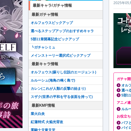
2025年05
最新キャラ/ガチャ情報
最新ガチャ情報
オルフェウスピックアップ
選べるステップアップのおすすめキャラ
5部11章開幕記念ピックアップ
┗ガチャシミュ
メインストーリー選択式ピックアップ
最新キャラ情報
オルフェウス(蘇りし伝説のエージェント)
ガチャ開
ルルーシュ(海鳥の鳴く島で)
オル
カレン(これが人類の反撃の始まり)
選べ
5部
スザク(世界の平和を守る仮面を持って)
アニメ連
最新KMF情報
ルルー
業火白炎
お役立ち
紅蓮特式 火焔光背改
バフ
パイ
零騎士天竜天牙