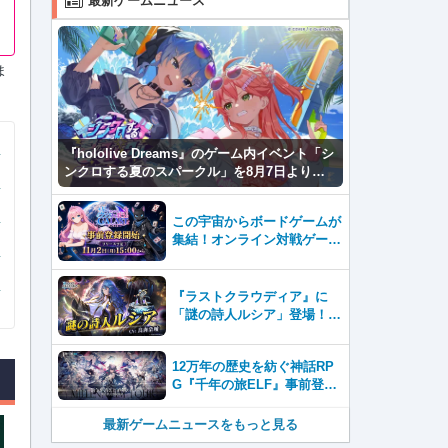
最新ゲームニュース
ま
『hololive Dreams』のゲーム内イベント「シ
ンクロする夏のスパークル」を8月7日より開
催！
この宇宙からボードゲームが
集結！オンライン対戦ゲーム
『GALAST（ギャラスト）』
8月7日(金)より事前登録開
始！
『ラストクラウディア』に
「謎の詩人ルシア」登場！イ
ベント「復興と護り手たちの
狂騒曲」も開催中!!
12万年の歴史を紡ぐ神話RP
G『千年の旅ELF』事前登録
開始。壮大な世界観を楽しめ
る新作スマホゲーム！
最新ゲームニュースをもっと見る