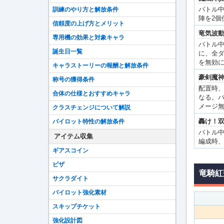
バトル
訓練のやり方と解放条件
陣を2個
信頼度の上げ方とメリット
竜気波
専用機の効果と対象キャラ
バトル中
誕生日一覧
に、全ダ
を無効
キャラストーリーの報酬と解放条件
豪剣魔
称号の獲得条件
配置時、
合体の仕様とおすすめキャラ
なる。バ
メージ
クラスチェンジについて解説
轟け！
パイロット特性の解放条件
バトル中
アイテム収集
編成時、
ギアスコイン
ピザ
竜騎紅
サクラダイト
パイロット強化素材
スキップチケット
強化設計図