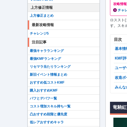
攻略情報
上方修正情報
チャ
上方修正まとめ
ロススト
最新攻略情報
す。スキ
チャレンジ5
目次
注目記事
基本情
最強キャラランキング
KMF
最強KMFランキング
リセマラ当たりランキング
ユー
新旧イベント情報まとめ
改造
おすすめ低コストKMF
みん
購入おすすめKMF
バフとデバフ一覧
コスト増加スキル持ち一覧
竜騎紅
凸おすすめ段階と優先度
低レアおすすめキャラ