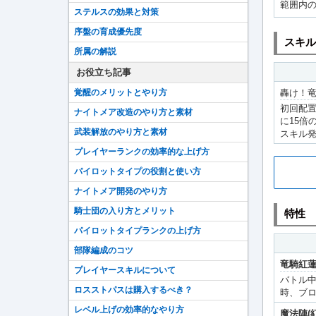
範囲内の
ステルスの効果と対策
序盤の育成優先度
スキル
所属の解説
お役立ち記事
覚醒のメリットとやり方
轟け！竜
初回配置
ナイトメア改造のやり方と素材
に15倍
武装解放のやり方と素材
スキル発
プレイヤーランクの効率的な上げ方
パイロットタイプの役割と使い方
ナイトメア開発のやり方
騎士団の入り方とメリット
特性
パイロットタイプランクの上げ方
部隊編成のコツ
竜騎紅
プレイヤースキルについて
バトル中
ロスストパスは購入するべき？
時、ブ
レベル上げの効率的なやり方
魔法陣(