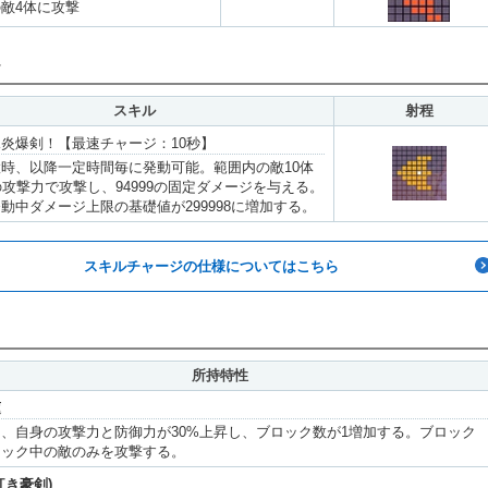
敵4体に攻撃
スキル
射程
炎爆剣！【最速チャージ：10秒】
時、以降一定時間毎に発動可能。範囲内の敵10体
の攻撃力で攻撃し、94999の固定ダメージを与える。
動中ダメージ上限の基礎値が299998に増加する。
スキルチャージの仕様についてはこちら
所持特性
蓮
、自身の攻撃力と防御力が30%上昇し、ブロック数が1増加する。ブロック
ロック中の敵のみを攻撃する。
紅き豪剣)