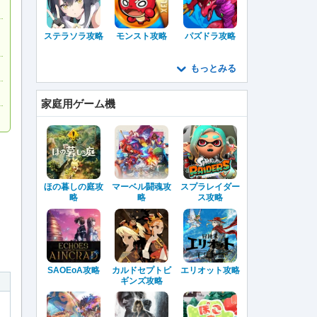
ステラソラ攻略
モンスト攻略
パズドラ攻略
もっとみる
家庭用ゲーム機
、
ほの暮しの庭攻
マーベル闘魂攻
スプラレイダー
略
略
ス攻略
SAOEoA攻略
カルドセプトビ
エリオット攻略
ギンズ攻略