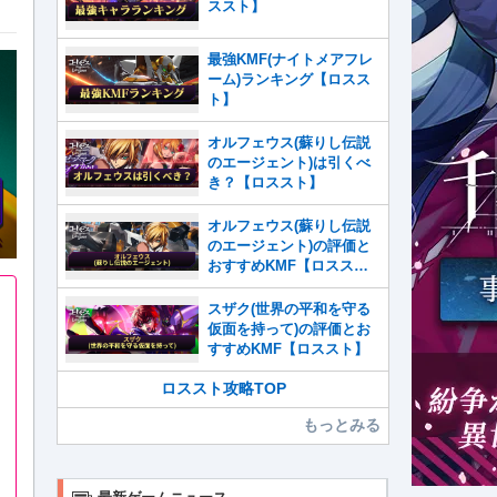
ススト】
最強KMF(ナイトメアフレ
ーム)ランキング【ロスス
ト】
オルフェウス(蘇りし伝説
のエージェント)は引くべ
き？【ロススト】
オルフェウス(蘇りし伝説
のエージェント)の評価と
おすすめKMF【ロスス
ト】
スザク(世界の平和を守る
仮面を持って)の評価とお
すすめKMF【ロススト】
ロススト攻略TOP
もっとみる