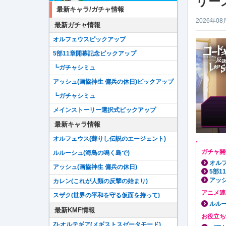
リー
最新キャラ/ガチャ情報
2026年08
最新ガチャ情報
オルフェウスピックアップ
5部11章開幕記念ピックアップ
┗ガチャシミュ
アッシュ(画協神生 傭兵の休日)ピックアップ
┗ガチャシミュ
メインストーリー選択式ピックアップ
最新キャラ情報
オルフェウス(蘇りし伝説のエージェント)
ガチャ開
ルルーシュ(海鳥の鳴く島で)
オル
アッシュ(画協神生 傭兵の休日)
5部
アッシ
カレン(これが人類の反撃の始まり)
アニメ連
スザク(世界の平和を守る仮面を持って)
ルルー
最新KMF情報
お役立ち
Zi-オルテギア(メギストスゼータモード)