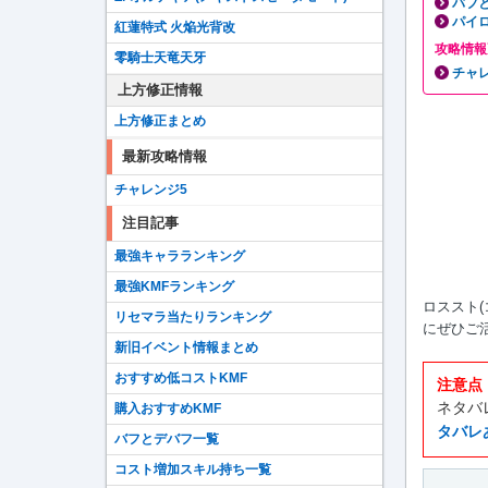
バフ
パイ
紅蓮特式 火焔光背改
攻略情報
零騎士天竜天牙
チャ
上方修正情報
上方修正まとめ
最新攻略情報
チャレンジ5
注目記事
最強キャラランキング
最強KMFランキング
ロススト
リセマラ当たりランキング
にぜひご
新旧イベント情報まとめ
おすすめ低コストKMF
注意点
ネタバ
購入おすすめKMF
タバレ
バフとデバフ一覧
コスト増加スキル持ち一覧