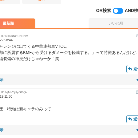
最新順
いいね順
ID:NTNkNzI0N2Nm
22:58:44
ャレンジに出てくる中華連邦軍VTOL、
邦に所属するKMFから受けるダメージを軽減する。」って特徴あるんだけど
隔装備の神虎だけじゃねーか！笑
返
示
ID:NjMzYjUyOGQz
19:11:30
圧、特効は新キャラのみって…
返
示