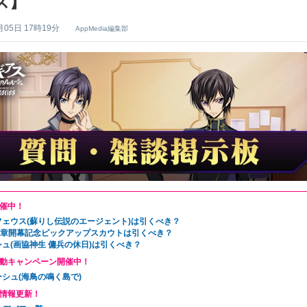
ズ】
月05日 17時19分
AppMedia編集部
催中！
フェウス(蘇りし伝説のエージェント)は引くべき？
11章開幕記念ピックアップスカウトは引くべき？
ュ(画協神生 傭兵の休日)は引くべき？
動キャンペーン開催中！
シュ(海鳥の鳴く島で)
情報更新！