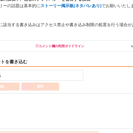
リーの話題は基本的に
ストーリー掲示板(ネタバレあり)
でお願いいたし
に該当する書き込みはアクセス禁止や書き込み制限の処置を行う場合が
コメント欄の利用ガイドライン
の書き込みを禁止とし、場合によってはコメント削除や書き込み制限を行う可能
ございます。 あらかじめご了承ください。
公序良俗に反する投稿
雑談
質問
スパムなど、記事内容と関係のない投稿
誰かになりすます行為
個人情報の投稿や、他者のプライバシーを侵害する投稿
一度削除された投稿を再び投稿すること
外部サイトへの誘導や宣伝
アカウントの売買など金銭が絡む内容の投稿
各ゲームのネタバレを含む内容の投稿