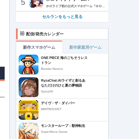
5
ホロライブ初の公式スマホゲーム『ホロライブドリームス(ホロドリ)』がリズム&RPGとして登場！ リズムゲームを中心に、テーマパークの発展やミニゲームなど多彩なコンテンツを収録！ 総勢50名以上のホロライブメンバーが登場し、初期収録楽曲はなんと150曲以上！ ホロライブのファンも、初めての方も幅広く楽しめる作品で、遊び方はあなた次第！ ▼本格リズムゲーム▼ 公式MVやライブ映像を背景に、本格リズムゲームが楽しめる！ 自分だけのオリジナル譜面を作って公開できる「クリエイト譜面」機能を搭載！ ・超高難度のやり込み譜面 ・タレントへの愛を詰め込んだ譜面 ・みんなで楽しめるネタ譜面 などなど、世界中のプレイヤーがつくった譜面で遊んで、楽しさ無限大！ リズムゲームが苦手な方でもオート機能で安心して遊べる！ タレント育成/編成でスコアアップを目指そう！ ▼初期収録楽曲は150曲以上▼ ホロライブ楽曲から人気カバー楽曲まで幅広く収録！ 最新ヒットから定番曲までラインナップ！ 【ホロライブ楽曲】 ・ビビデバ ・Shiny Smily Story ・BLUE CLAPPER ほか 【カバー楽曲】 ・勇者 ・メギツネ ・わたしの一番かわいいところ ほか ▼ゲームの舞台はテーマパーク▼ 舞台は、世界のどこかに浮かぶ無人島。 ホロライブメンバーと力を合わせ、夢のテーマパークを発展させていく。 リズムゲームやミニゲームをプレイしてクエストを進行しパークを発展させよう！ ホロメンクエストをプレイすることで、操作タレントが増えていく！ 推しホロメンを解放して、夢のテーマパークを作り上げよう！ ホロライブらしさあふれる施設も多数登場！ このゲームだけのオリジナルストーリーも展開！ 夢のテーマパーク完成を目指そう！ ▼1人でもみんなでも楽しめるミニゲーム▼ ひとりでも、みんなでも楽しめる多彩なミニゲームを収録！ マルチプレイ搭載で、協力や対戦で盛り上がろう！ 難しいアクションが苦手な方でも楽しめるシンプル操作のミニゲームも収録！ 短時間で遊べるカジュアルなものから、繰り返し挑戦したくなるやり込み系まで幅広くラインナップ！ プレイして報酬を獲得し、育成やパーク発展をさらに加速させよう！ ▼公式サイト：https://www.hololive-dreams.com ▼利用規約：https://www.hololive-dreams.com/terms ▼プライバシーポリシー：https://qualiarts.jp/privacy ▼Ⓒ COVER / Ⓒ QualiArts, Inc. +++++++++++++++++++++++++++++++++++++++++++++++++++++++++++ このアプリケーションには、株式会社Live2Dの「Live2D」が使用されています。
セルランをもっと見る
配信/発売カレンダー
新作スマホゲーム
新作家庭用ゲーム
ONE PIECE 海のごちそうレス
トラン
Bandai Namco
RyzaChat:AIライザと創るあ
なただけのひと夏の夢物語
SpiralAI
デイヴ・ザ・ダイバー
MINTROCKET
モンスターループ：獣神転生
SuperNova Game