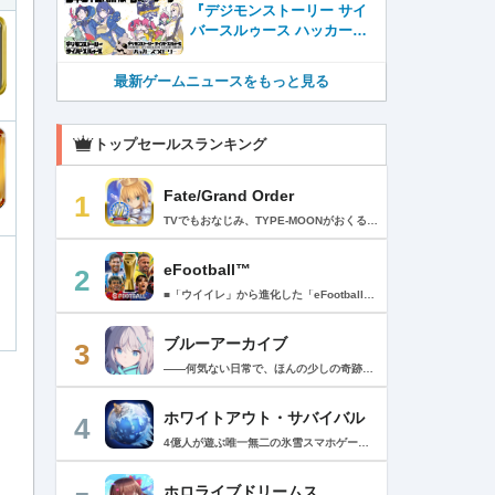
『デジモンストーリー サイ
バースルゥース ハッカーズ
メモリー』国内STEAM®版
発売開始！
最新ゲームニュースをもっと見る
トップセールスランキング
Fate/Grand Order
1
TVでもおなじみ、TYPE-MOONがおくるFateのRPG！ スマホでも本格的なRPGが楽しめる。 文字数にして500万字超という、圧倒的なボリュームを堪能できるストーリー！ 本編以外にもキャラクターごとにストーリーを用意し、Fateファンも今回はじめてFateの世界を体験される方も十分満足いただける内容となっています。 【あらすじ】 西暦2015年。 地球の未来を観測するカルデアは、2017年以降の人類史が崩壊している事実を確認した。 昨日まで確かに存在していた2115年までの“約束された未来”は、何の前触れもなく突如として消え去ったのだ。 なぜ。どうして。だれが。どうやって。 西暦2004年 日本 ある地方都市。 ここに今まではなかった、「観測できない領域」が現れたと。 カルデアはこれを人類絶滅の原因と仮定し、いまだ実験段階だった第六の実験を決行する事となった。 それは過去への時間旅行。 人間を霊子化させて過去に送りこみ、事象に介入する事で時空の特異点を解明、あるいは破壊する禁断の儀式。 その名を人理守護指令、グランドオーダー。 人類を守るために人類史に立ち向かう、運命と戦うものたちの総称である。 【ゲーム概要】 スマホに最適化された簡単操作のコマンドオーダーバトル！ プレイヤーはマスターとなって英霊たちを操り敵を倒し謎を解明していく。 好みの英霊で戦うか、強い英霊で戦うかバトルスタイルはプレイヤーしだい。 ◆豪華声優陣が続々参加 青木志貴、茜屋日海夏、赤羽根健治、明坂聡美、浅川悠、朝日奈丸佳、阿澄佳奈、阿部彬名、阿部敦、阿部里果、雨宮天、新井里美、井口裕香、井澤詩織、石川界人、石川由依、石谷春貴、伊瀬茉莉也、市ノ瀬加那、伊藤彩沙、伊藤かな恵、伊東健人、伊藤静、伊藤美紀、稲田徹、井上和彦、井上喜久子、井上麻里奈、伊丸岡篤、石見舞菜香、上坂すみれ、植田佳奈、上田麗奈、内田真礼、内田雄馬、内山昂輝、梅原裕一郎、江川央生、江口拓也、江越彬紀、遠藤綾、大久保瑠美、大空直美、大塚明夫、大塚芳忠、大原さやか、大和田仁美、岡本信彦、置鮎龍太郎、小倉唯、小澤亜李、小野賢章、小野大輔、小野友樹、小見川千明、かかずゆみ、柿原徹也、加隈亜衣、笠間淳、加瀬康之、門脇舞以、金元寿子、神尾晋一郎、茅野愛衣、川澄綾子、河西健吾、川野剛稔、神奈延年、鬼頭明里、木村珠莉、木村良平、桐本拓哉、釘宮理恵、久野美咲、黒木ほの香、黒田崇矢、桑原由気、KENN、高野麻里佳、古賀葵、小清水亜美、後藤邑子、小西克幸、小林千晃、小林ゆう、小林裕介、小原好美、小松未可子、子安武人、小山力也、近藤玲奈、斎賀みつき、西前忠久、斉藤壮馬、斎藤千和、坂本真綾、佐倉綾音、櫻井孝宏、佐藤聡美、佐藤利奈、沢城みゆき、下屋則子、島﨑信長、嶋村侑、庄司宇芽香、白石晴香、新垣樽助、真堂圭、末柄里恵、杉田智和、杉山紀彰、鈴木達央、鈴木崚汰、鈴代紗弓、鈴村健一、諏訪彩花、諏訪部順一、関俊彦、関智一、瀬戸麻沙美、芹澤優、仙台エリ、千本木彩花、園崎未恵、大地葉、高乃麗、高野直子、高橋花林、高橋李依、高山みなみ、武内駿輔、竹内良太、武田華、田中敦子、田中美海、田中理恵、谷山紀章、種﨑敦美、種田梨沙、田丸篤志、田村睦心、田村ゆかり、丹下桜、千葉繁、千葉翔也、津田健次郎、紡木吏佐、鶴岡聡、寺崎裕香、寺島拓篤、東山奈央、土岐隼一、飛田展男、戸松遥、豊永利行、鳥海浩輔、中井和哉、中田譲治、長縄まりあ、仲村美沙希、中村悠一、名塚佳織、生天目仁美、浪川大輔、能登麻美子、野中藍、乃村健次、土師孝也、長谷川育美、花江夏樹、花澤香菜、花守ゆみり、早見沙織、原由実、春野杏、潘めぐみ、日岡なつみ、日笠陽子、日野聡、平川大輔、ファイルーズあい、福圓美里、福西勝也、福山潤、藤井隼、藤沼建人、ブリドカットセーラ恵美、古川慎、保志総一朗、星野貴紀、堀内賢雄、堀江由衣、本多真梨子、本多陽子、本渡楓、前野智昭、M・A・O、増田俊樹、Machico、松風雅也、真殿光昭、マフィア梶田、三上哲、三木眞一郎、水樹奈々、水島大宙、水橋かおり、緑川光、水瀬いのり、南央美、峯田茉優、宮野真守、宮本充、村瀬歩、森川智之、森田了介、森永千才、森なな子、諸星すみれ、安井邦彦、山路和弘、山下大輝、山下七海、山寺宏一、山根綺、山野井仁、山村響、悠木碧、ゆかな、遊佐浩二、吉野裕行、佳村はるか、米澤円、若林直美、和氣あず未、和多田美咲（50音順） ◆全体構成・メインシナリオ・シナリオ・総監督 奈須きのこ ◆リードキャラクターデザイナー 武内崇 ◆アートディレクション TYPE-MOON ◆メインシナリオ・シナリオ執筆 東出祐一郎、桜井光 水瀬葉月、星空めてお ◆ゲストライター amphibian、虚淵玄（ニトロプラス）、acpi、ＯＫＳＧ（TYPE-MOON）、経験値、小太刀右京、三田誠、たけのこ星人、橘公司、田中天（株式会社フラッグノーツ）、成田良悟、鋼屋ジン、ひろやまひろし、円居挽、茗荷屋甚六、矢野俊策（株式会社フラッグノーツ）、リヨ（50音順） ◆キャラクターデザイン I-IV、蒼月タカオ（TYPE-MOON）、AKIRA、Azusa、東冬、荒野、Anmi、池澤真、石田あきら、いみぎむる、兔ろうと、羽海野チカ、大森葵、岡崎武士、okojo、およ、加藤いつわ、カワグチタケシ、きばどりリュー、桐原小鳥、ギンカ、倉花千夏、黒星紅白、小梅けいと、近衛乙嗣、小松崎類、こやまひろかず（TYPE-MOON）、西藤浩樹（LASENGLE）、saitom、坂本みねぢ、佐々木少年、サテー、色素、縞うどん（TYPE-MOON）、島田フミカネ、しまどりる、sime、下越（TYPE-MOON）、シャカＰ（LASENGLE）、白浜鴎、しらび、白峰、真じろう、STAR影法師、曽我誠、タイキ、高橋慶太郎、高山箕犀、竹、武中英雄、武梨えり、たけのこ星人、TAKOLEGS、田島昭宇、タスクオーナ、danciao、中央東口、CHOCO、悌太、Dd、天空すふぃあ、DANGERDROP、toi8、トリダモノ、中原、なまにくATK、西出ケンゴロー、nipi、ネコタワワ、NOCO、pako、林けゐ、原田たけひと、春野友矢、ばん！、Bすけ、左、ヒライユキオ、平野稜二、広江礼威、ひろやまひろし、PFALZ、ぶくろて、huke、BLACK（TYPE-MOON）、古海鐘一、BUNBUN、hou、ホトソウカ、本庄雷太、前田浩孝、マシマサキ、また、松竜、Mika Pikazo、緑川美帆、三輪士郎、村山竜大、めろん22、望月けい、元村人、森井しづき、森山大輔、山中虎鉄、YOCO_N（LASENGLE）、余湖裕輝、米山舞、La-na、lack、リヨ、Ryota-H、輪くすさが、redjuice、ReDrop、ろび～な、ワダアルコ、渡れい（50音順） このアプリケーションには、（株）ＣＲＩ・ミドルウェアの「CRIWARE（TM）」が使用されています。
eFootball™
2
■「ウイイレ」から進化した「eFootball™」 人気サッカーゲーム「ウイニングイレブン」が「eFootball™」とタイトルを変え、大きく進化して生まれ変わりました。「eFootball™」で新しいサッカーゲームを体感しましょう！ ■はじめての方でも安心 ダウンロード後は、実践を交えたステップアップ方式のチュートリアルで直感的に基本操作を覚えることができます！さらに、チュートリアルを全てクリアすると、リオネル メッシがもらえます！！ また、試合の面白さや爽快感を楽しんでいただくためにスマートアシストを実装。 複雑な操作をしなくても、華麗なドリブルやパスで相手をかわして強烈なシュートでゴールを奪うことができます！ 【基本的な遊び方】 ■好きなチームで始めよう 欧州、米州、アジアなど世界各国のクラブやナショナルチームなどお気に入りのチームでスタートできます！ ■選手を獲得しましょう チームを作成したら、選手を獲得しましょう。現役のスーパースターや、歴史に残るレジェンドたちが、あなたのクラブでの活躍を待っています！ ・スペシャル選手リスト 現実の試合で大活躍した選手や、注目リーグの選手、レジェンドなどの特別な選手を獲得できます。 ・スタンダード選手リスト 好きな選手を獲得できます。条件を設定して絞り込むことができます。 ・監督リスト さまざまな戦術や得意な育成タイプを持った監督を獲得できます。 ■試合を楽しもう 獲得した選手でチームを編成したら、いよいよ試合に挑戦！ AIを相手に腕を磨いたり、オンライン対戦でランキングを競ったり、楽しみ方はあなた次第です。 ・対AI戦で腕を磨く 注目リーグのチームやナショナルチームを相手に戦うイベントなど、サッカーシーズンに合わせたさまざまなテーマのイベントが開催されています。 また、10段階にレベル分けされたDivision制の「eFootball™ リーグ」で楽しみながらレベルアップしていくことも可能です！ ・対人戦で実力を試す Division制の全ユーザーとランキングを競う「eFootball™ リーグ」や、毎週開催される様々なイベントで、オンラインでのリアルタイム対戦を楽しむことができます。あなたのドリームチームで、最高峰のDivision 1を目指しましょう！ ・友達と最大3vs3の対戦を楽しむ フレンドマッチ機能を使って、友達と対戦することができます。育て上げたチームの強さを友達に見せつけましょう！ また、最大3vs3の協力対戦も可能。友達とオンラインで集まって対戦を楽しみましょう！ ■選手を育てる 獲得した選手は、選手種別によっては成長させることができます。 試合に出場させたり、ゲーム内アイテムを使用したりして、選手のレベルを上げる事で入手できる「タレントポイント」で、能力パラメータを上昇させましょう。 より自分好みの選手にしたい場合は、手動でポイントを割り振りましょう。 ポイントの割り振りに迷った場合は、[おまかせ]で設定することもできます。 自分だけのお気に入りの選手に育て上げましょう！ 【もっと楽しむ】 ■Live Updateを毎週配信 選手の移籍や、現実の試合での活躍が反映される「Live Update」を搭載。 毎週配信される「Live Update」を参考に、スカッドを編成し試合に挑みましょう。 ■スタジアムをカスタマイズ 試合中のスタジアムに反映されるコレオ・オブジェクトなどのスタジアムパーツをカスタマイズできます。 思い通りのスタジアムにアレンジして、ゲーム体験を彩りましょう！ ※居住国・地域が以下のお客様には、eFootball™ コインによるルートボックス施策をご提供しておりません。 ベルギー、ブラジル(18歳未満) 【最新情報について】 本商品は、新機能やモードの追加、ゲームプレイ・イベントのアップデートを継続的に行っていきます。 最新情報は「eFootball™」公式サイトをご確認ください。 【ダウンロードについて】 本アプリをダウンロードするためには、ストレージに約3.3GBの空き容量が必要となります。 あらかじめ3.3GB以上の容量を空けてからダウンロードを行っていただけますようお願いします。 ダウンロード時はWi-Fi環境で接続することを推奨いたします。 ※アップデートにつきましても同様となります。 【通信環境について】 本アプリはオンラインゲームです。通信可能な環境でお楽しみください。
ブルーアーカイブ
3
――何気ない日常で、ほんの少しの奇跡を見つける物語 Yostarが贈る学園×青春×物語RPG『ブルーアーカイブ -Blue Archive-』！ 先生として、個性豊かで魅力的な生徒たちと共に、一風変わった学園都市キヴォトスの 日常を過ごそう！ ■あらすじ ここは学園都市キヴォトス。 数千の学園からなる超巨大学園都市では、日々トラブルが絶えない。 この問題に対応すべく、連邦生徒会長によって連邦捜査部【シャーレ】が設立された。 この物語は【シャーレ】の顧問となる先生とそれに協力する生徒たちと学園都市での日常を 描いた物語である。 ▼可愛いキャラクターが活躍する3Dバトル 大迫力の3Dリアルタイムバトル！ 可愛いキャラクター達が画面いっぱいに所狭しと大活躍。 あなたは先生として、生徒たちを指揮しよう！ ▼個性豊かなキャラクターを彩るハイクオリティの2Dアニメーション 美少女キャラクターたちが綺麗な2Dアニメーションであなたを迎えてくれる！ 仲良くなると特別なアニメーションが見れることもあるぞ！ ▼生徒たちと絆を深めて彼女たちと特別な日常を過ごそう！ 一緒にいる時間が長ければ長いほど、彼女たちはあなたとの絆は深まっていく。 そんな彼女たちとの日々が、きっとあなたの日常を特別なものに！ ▼公式Twitter https://twitter.com/Blue_ArchiveJP ▼公式サイト https://bluearchive.jp/ (C)Yostar, Inc.
ホワイトアウト・サバイバル
4
4億人が遊ぶ唯一無二の氷雪スマホゲーム！サクッと爽快！みんなで極寒サバイバル ！ 猛吹雪に襲われ、かつての世界は崩壊。人類の文明の灯火は、氷雪の中で今にも消えかかっている…。 生存者達よ、今こそ立ち上がれ！——仲間を率いて希望の灯りをともし、凍てつく大地に新たな拠点を築こう！ さらに新規ユーザー限定でSSR英雄「ジャスミン」が無料で仲間入り！ 彼女と共に氷原の奥地へと踏み込み、吹雪の中に潜む未知の脅威に立ち向かおう！ 【ゲームの特徴】 ◆領地再建！凍土に希望の光を！ 大溶鉱炉に火を灯すことから始めて、積もった雪を溶かして領土を開拓しよう！ 法令を発布して人員を的確に配置すれば、拠点の建設効率がぐんとアップ！ ◆放置で楽々、資源を効率ストック！ ワンタップで英雄を派遣するだけで、見守りは不要！ オフライン中も資源は自動でたっぷり蓄積されて、戻れば報酬が山盛り！極寒サバイバルでも、もう怖くない！ ◆お手軽に始められる氷雪ミニゲーム！ ミニゲームが次々と登場！「穴釣り選手権」でレア生物図鑑を解放し、「除雪隊」で雪山の宝を発見しよう！ スキマ時間でも気軽にプレイできて、雪原ライフは楽しさ満載！ ◆戦略を駆使して、英雄で敵を撃退！ 英雄はレベル共有で育成の手間いらずで、スキルを活かせば様々な難関を攻略可能！ 最強チームを組み上げて、敵を圧倒しよう！ ◆協力プレイで、凍土制覇を目指そう！ 同盟の支援で負傷者の治療や育成もスピードアップ！ 作戦を練って仲間と役割分担すれば戦力倍増！勝利の喜びをみんなで分かち合おう！ さらにたくさんのコンテンツをお届けいたします： ◆オフィシャルサイト: https://whiteoutsurvival.centurygames.com/ja ◆X: https://x.com/WOS_Japan ◆Facebook: https://www.facebook.com/WhiteoutSurvival ◆Discord: https://discord.gg/whiteoutsurvival ◆YouTube: https://www.youtube.com/@WhiteoutSurvivalOfficial_JA ◆TikTok: https://www.tiktok.com/@howasaba.jp
ホロライブドリームス