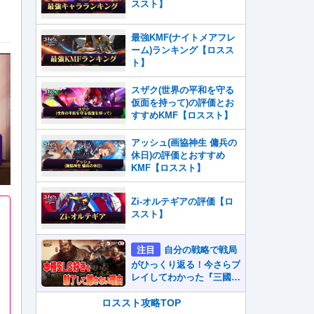
ススト】
最強KMF(ナイトメアフレ
ーム)ランキング【ロスス
ト】
スザク(世界の平和を守る
仮面を持って)の評価とお
すすめKMF【ロススト】
アッシュ(画協神生 傭兵の
休日)の評価とおすすめ
KMF【ロススト】
Zi-オルテギアの評価【ロ
ススト】
注目
自分の戦略で戦局
がひっくり返る！今さらプ
レイしてわかった『三國志
真戦』が本格SLG好きを
魅了して離さないワケ
ロススト攻略TOP