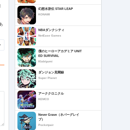
ま
幻想水滸伝 STAR LEAP
KONAMI
あ
NBAダンクシティ
NetEase Games
僕のヒーローアカデミア UNIT
ED SURVIVAL
Klab/gumi
ダンジョン見聞録
Super Planet
アーククロニクル
KEMCO
Never Grave（ネバーグレイ
ブ）
Pocketpair