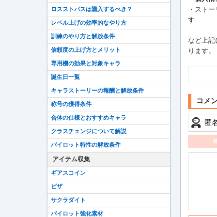
・ストー
ロスストパスは購入するべき？
す
レベル上げの効率的なやり方
訓練のやり方と解放条件
など上記
信頼度の上げ方とメリット
ります。
専用機の効果と対象キャラ
誕生日一覧
キャラストーリーの報酬と解放条件
称号の獲得条件
以下
性が
合体の仕様とおすすめキャラ
クラスチェンジについて解説
・
・
パイロット特性の解放条件
・
アイテム収集
・
ギアスコイン
・
・
ピザ
・
サクラダイト
・
パイロット強化素材