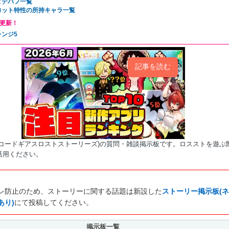
とデバフ一覧
ロット特性の所持キャラ一覧
更新！
レンジ5
記事を読む
(コードギアスロストストーリーズ)の質問・雑談掲示板です。ロスストを遊ぶ
活用ください。
レ防止のため、ストーリーに関する話題は新設した
ストーリー掲示板(ネ
あり)
にて投稿してください。
掲示板一覧