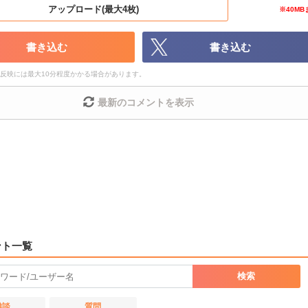
その他、管理者が不適切と判断した投稿
アップロード(最大4枚)
※40MB
メントの削除につきましては下記フォームより申請をいただけますで
ょうか。
書き込む
書き込む
反映には最大10分程度かかる場合があります。
コメントの削除を申請する
最新のコメントを表示
投稿内容を確認後、順次対応させていただきます。ご了承ください。
一度削除したコメントは復元ができませんのでご注意ください。
、過度な利用規約の違反や、弊社に損害の及ぶ内容の書き込みがあった場合は、
措置をとらせていただく場合もございますので、あらかじめご理解くださいま
検索
雑談
質問