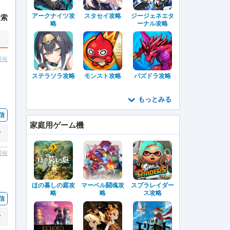
アークナイツ攻
スタセイ攻略
ジージェネエタ
略
ーナル攻略
通報
ステラソラ攻略
モンスト攻略
パズドラ攻略
、
もっとみる
信
家庭用ゲーム機
▼
通報
ほの暮しの庭攻
マーベル闘魂攻
スプラレイダー
略
略
ス攻略
信
▼