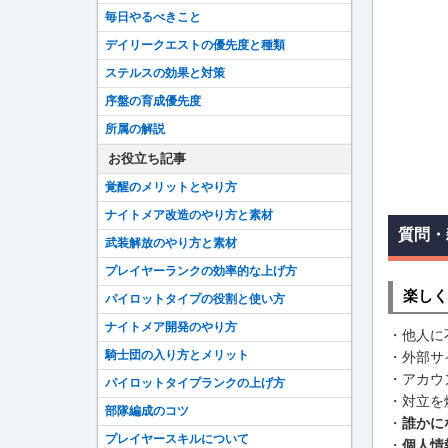
毎日やるべきこと
デイリークエストの優先度と種類
ステルスの効果と対策
序盤の育成優先度
所属の解説
お役立ち記事
覚醒のメリットとやり方
ナイトメア改造のやり方と素材
質問・
武装解放のやり方と素材
プレイヤーランクの効率的な上げ方
楽しく
パイロットタイプの役割と使い方
ナイトメア開発のやり方
・他人に
騎士団の入り方とメリット
・外部サ
・アカウ
パイロットタイプランクの上げ方
・対立を
部隊編成のコツ
・
誰かに
プレイヤースキルについて
・
個人情