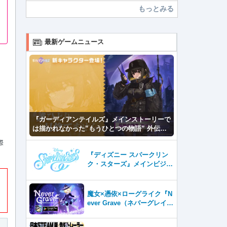
もっとみる
最新ゲームニュース
『ガーディアンテイルズ』メインストーリーで
は描かれなかった”もうひとつの物語” 外伝
「応答せよ！カンタベリー」公開！
際
『ディズニー スパークリン
ク・スターズ』メインビジュ
アル公開＆ストア事前登録開
始！
魔女×憑依×ローグライク『N
ever Grave（ネバーグレイ
ブ）』Android版、配信開
始！お手頃価格の780円！