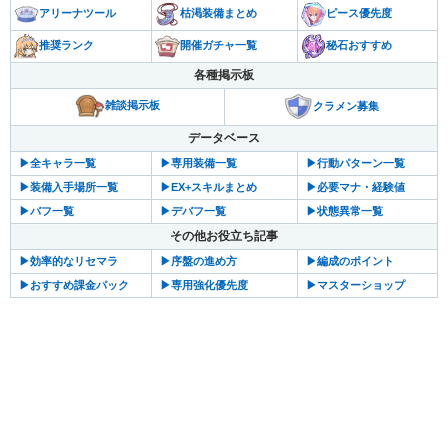
アリーナツール
枯渇装備まとめ
ピース優先度
推奨ランク
開催ガチャ一覧
秘石おすすめ
各種掲示板
雑談掲示板
クラメン募集
データベース
▶︎全キャラ一覧
▶︎専用装備一覧
▶︎行動パターン一覧
▶︎装備入手場所一覧
▶︎EX+スキルまとめ
▶︎必要マナ・経験値
▶︎バフ一覧
▶︎デバフ一覧
▶︎状態異常一覧
その他お役立ち記事
▶︎効率的なリセマラ
▶︎序盤の進め方
▶︎編成のポイント
▶︎おすすめ課金パック
▶︎専用強化優先度
▶︎マスターショップ