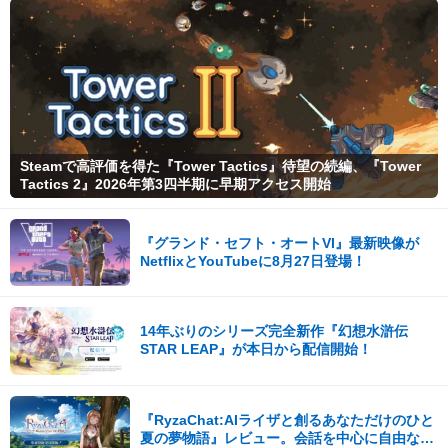
Steamで高評価を得た『Tower Tactics』待望の続編、『Tower
Tactics 2』2026年第3四半期に早期アクセス開始
『グランド・セフト・オートVI』最新映像が
NetflixとYouTubeに8月27日登場！
14年ぶりのシリーズ完全新作『幻想水滸伝
STAR LEAP』が本日から配信開始！
『RyzaChat:AIライザと創るあなただけのひと
夏の夢物語』レビュー。会話を中心に自由な冒