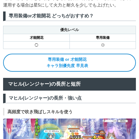
16
運用する場合は星5にして火力と耐久を少しでも上げたい。
専用装備or才能開花 どっちがおすすめ？
17
優先レベル
18
才能開花
専用装備
◯
◎
19
専用装備 or 才能開花
20
キャラ別優先度 早見表
21
マヒル(レンジャー)の長所と短所
22
マヒル(レンジャー)の長所・強い点
高頻度で吹き飛ばしスキルを使う