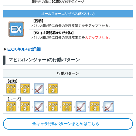
範囲内の敵に10250の物理ダメージ
オールフォーエリザベス(EXスキル)
【説明】
バトル開始時に自分の物理攻撃力を中アップさせる。
【EX+(才能開花★5で強化)】
バトル開始時に自分の物理攻撃力を
大アップさせる。
▶︎
EXスキル+の詳細
マヒル(レンジャー)の行動パターン
行動パターン
【初動】
→
→
→
【ループ】
→
→
→
→
→
→
→
全キャラ行動パターンまとめはこちら