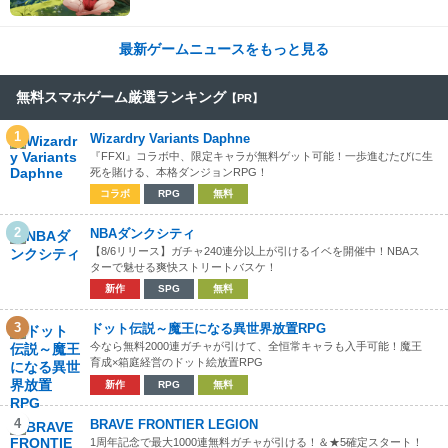
険を進めていくシステムはこれまでにない新鮮
な体験が楽しめる【先行プレイレポート】
最新ゲームニュースをもっと見る
無料スマホゲーム厳選ランキング
【PR】
1
Wizardry Variants Daphne
『FFXI』コラボ中、限定キャラが無料ゲット可能！一歩進むたびに生
死を賭ける、本格ダンジョンRPG！
コラボ
RPG
無料
2
NBAダンクシティ
【8/6リリース】ガチャ240連分以上が引けるイベを開催中！NBAス
ターで魅せる爽快ストリートバスケ！
新作
SPG
無料
3
ドット伝説～魔王になる異世界放置RPG
今なら無料2000連ガチャが引けて、全恒常キャラも入手可能！魔王
育成×箱庭経営のドット絵放置RPG
新作
RPG
無料
4
BRAVE FRONTIER LEGION
1周年記念で最大1000連無料ガチャが引ける！＆★5確定スタート！