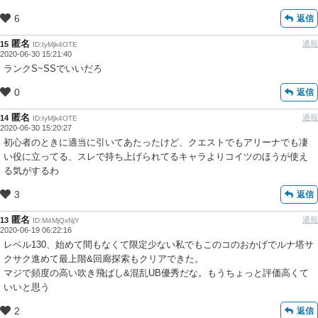
6
返信
匿名
通報
15
ID:IyMjk4OTE
2020-06-30 15:21:40
ランクS~SSでいいだろ
0
返信
匿名
通報
14
ID:IyMjk4OTE
2020-06-30 15:20:27
初心者のときに適当に引いてあたったけど、クエストでもアリーナでも凄
い役に立ってる、スレで持ち上げられてるキャラよりコイツのほうが使え
る気がするわ
3
返信
匿名
通報
13
ID:M4MjQxNjY
2020-06-19 06:22:16
レベル130、始めて間もなくて限定少ない私でもこのコのおかげでルナ塔サ
クサク進めて最上階&回廊探索もクリアできた。
マジで頻度の高い吹き飛ばし&混乱UB優秀だな。もうちょっと評価高くて
いいと思う
2
返信