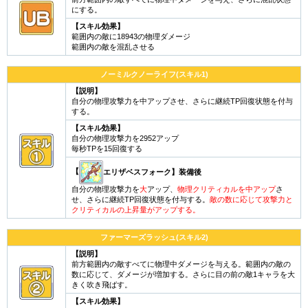
にする。
【スキル効果】
範囲内の敵に18943の物理ダメージ
範囲内の敵を混乱させる
ノーミルクノーライフ(スキル1)
【説明】
自分の物理攻撃力を中アップさせ、さらに継続TP回復状態を付与
する。
【スキル効果】
自分の物理攻撃力を2952アップ
毎秒TPを15回復する
【
エリザベスフォーク】装備後
自分の物理攻撃力を
大
アップ、
物理クリティカルを中アップ
さ
せ、さらに継続TP回復状態を付与する。
敵の数に応じて攻撃力と
クリティカルの上昇量がアップする。
ファーマーズラッシュ(スキル2)
【説明】
前方範囲内の敵すべてに物理中ダメージを与える。範囲内の敵の
数に応じて、ダメージが増加する。さらに目の前の敵1キャラを大
きく吹き飛ばす。
【スキル効果】