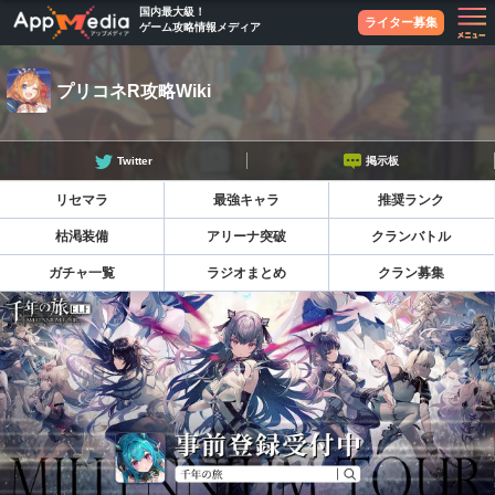
国内最大級！
ライター募集
ゲーム攻略情報メディア
プリコネR攻略Wiki
Twitter
掲示板
リセマラ
最強キャラ
推奨ランク
枯渇装備
アリーナ突破
クランバトル
ガチャ一覧
ラジオまとめ
クラン募集