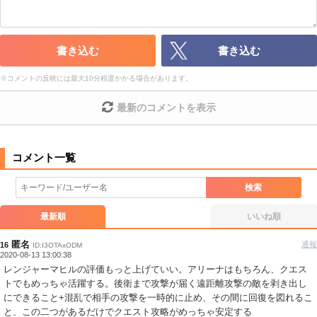
・外部サイトへの誘導や宣伝
・アカウントの売買など金銭が絡む内容の投稿
・各ゲームのネタバレを含む内容の投稿
書き込む
書き込む
・その他、管理者が不適切と判断した投稿
※
コメントの反映には最大10分程度かかる場合があります。
コメントの削除につきましては下記フォームより申請をいた
だけますでしょうか。
最新のコメントを表示
コメントの削除を申請する
※投稿内容を確認後、順次対応さ
せていただきます。ご了承ください。
※一度削除したコメントは復元ができませんのでご注意くだ
さい。
検索
また、過度な利用規約の違反や、弊社に損害の及ぶ内容の書き込みがあ
った場合は、法的措置をとらせていただく場合もございますので、あら
最新順
いいね順
かじめご理解くださいませ。
匿名
通報
16
ID:I3OTAxODM
2020-08-13 13:00:38
レンジャーマヒルの評価もっと上げていい。アリーナはもちろん、クエス
トでもめっちゃ活躍する。後衛まで攻撃が届く遠距離攻撃の敵を剥き出し
にできること+混乱で相手の攻撃を一時的に止め、その間に回復を図れるこ
と、この二つがあるだけでクエスト攻略がめっちゃ安定する