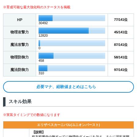
※育成可能な最大強化時のステータスを掲載
HP
77/141位
30492
物理攻撃力
45/141位
12820
魔法攻撃力
87/141位
0
物理防御力
58/141位
458
魔法防御力
97/141位
310
必要マナ、経験値まとめはこちら
スキル効果
※実装タイミングでの数値になります
エリザベスカーニバル(ユニオンバースト)
【説明】
前方範囲内の敵すべてに物理中ダメージを与え、さらに混乱状態