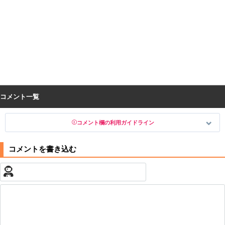
コメント一覧
コメント欄の利用ガイドライン
以下の書き込みを禁止とし、場合によってはコメント削除や書き込み制
限を行う可能性がございます。 あらかじめご了承ください。
・公序良俗に反する投稿
・スパムなど、記事内容と関係のない投稿
・誰かになりすます行為
・個人情報の投稿や、他者のプライバシーを侵害する投稿
・一度削除された投稿を再び投稿すること