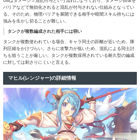
UBはダメージ→混乱付与という流れになっており、ダメージ自体を
バリアなどで無効化されると混乱が付与されない仕組みとなってい
る。そのため、物理バリアを展開できる相手や暗闇スキル持ちには
強みを生かし切ることが難しい。
タンクが複数編成された相手には弱い
タンクが複数使われている場合、キャラ同士の距離が近いため、隊
列圧縮をかけづらい。さらに攻撃力が低いため、混乱による同士討
ちも狙うことが厳しい。タンクが複数採用されている耐久型の編成
に対しては刺さりにくいと言える。
マヒル(レンジャー)の詳細情報