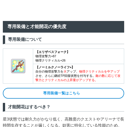
7
8
専用装備と才能開花の優先度
9
専用装備について
10
【エリザベスフォーク】
物理攻撃力+87
11
物理クリティカル+26
【ノーミルクノーライフ+】
自分の物理攻撃力を
大
アップ、
物理クリティカルを中アップ
12
させ、さらに継続TP回復状態を付与する。
敵の数に応じて攻
撃力とクリティカルの上昇量がアップする。
13
専用装備一覧はこちら
14
才能開花はするべき？
15
星3状態では耐久力がかなり低く、高難度のクエストやアリーナで長
時間生存することが厳しくなる。妨害に特化している性能のため、