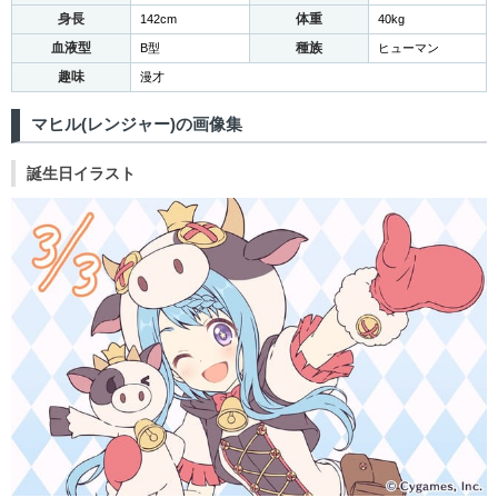
身長
体重
142cm
40kg
血液型
種族
B型
ヒューマン
趣味
漫才
マヒル(レンジャー)の画像集
誕生日イラスト