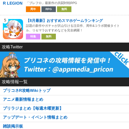
「ブレフロ」最新作の共闘対戦RPG
周年
RPG
無料
5
【8月最新】おすすめスマホゲームランキング
話題の新作やガチャが沢山引ける注目作、周年&コラボ開催タイト
ル、リセマラおすすめなどを完全網羅！
特集
無料
攻略Twitter
攻略情報一覧
プリコネR攻略Wikiトップ
アニメ最新情報まとめ
プリラジまとめ【毎週木曜更新】
アップデート・イベント情報まとめ
雑談掲示板