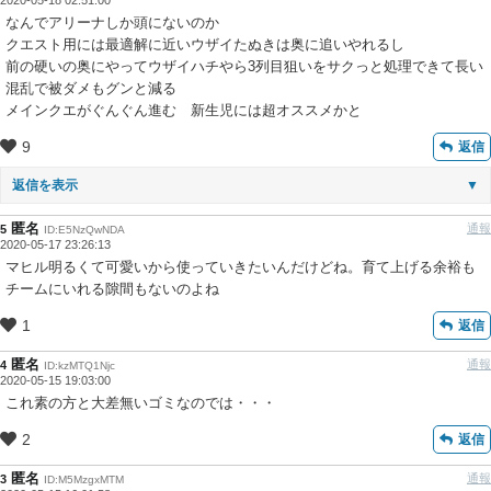
2020-05-18 02:51:00
なんでアリーナしか頭にないのか
クエスト用には最適解に近いウザイたぬきは奥に追いやれるし
前の硬いの奥にやってウザイハチやら3列目狙いをサクっと処理できて長い
混乱で被ダメもグンと減る
メインクエがぐんぐん進む 新生児には超オススメかと
9
返信
返信を表示
▼
匿名
通報
5
ID:E5NzQwNDA
2020-05-17 23:26:13
マヒル明るくて可愛いから使っていきたいんだけどね。育て上げる余裕も
チームにいれる隙間もないのよね
1
返信
匿名
通報
4
ID:kzMTQ1Njc
2020-05-15 19:03:00
これ素の方と大差無いゴミなのでは・・・
2
返信
匿名
通報
3
ID:M5MzgxMTM