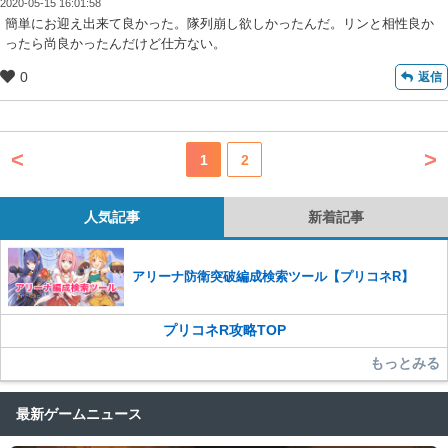
2020-05-15 16:01:58
簡単にお迎え出来て良かった。隊列崩し欲しかったんだ。リンと相性良か
ったら尚良かったんだけど仕方ない。
0
返信
<
>
1
2
人気記事
新着記事
アリーナ防衛突破編成検索ツール【プリコネR】
プリコネR攻略TOP
もっとみる
最新ゲームニュース