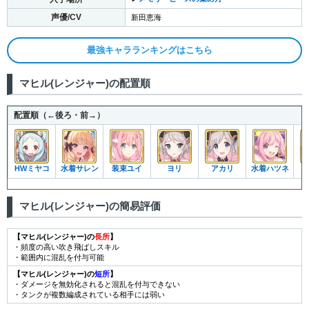
声優/CV
新田恵海
最強キャラランキングはこちら
マヒル(レンジャー)の配置順
配置順（←後ろ・前→）
HWミヤコ
水着サレン
装束ユイ
ヨリ
アカリ
水着ハツネ
マヒル(レンジャー)の簡易評価
【マヒル(レンジャー)の
長所
】
・頻度の高い吹き飛ばしスキル
・範囲内に混乱を付与可能
【マヒル(レンジャー)の
短所
】
・ダメージを無効化されると混乱を付与できない
・タンクが複数編成されている相手には弱い