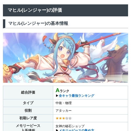
マヒル(レンジャー)の評価
マヒル(レンジャー)の基本情報
A
ランク
総合評価
▶︎
全キャラ最強ランキング
タイプ
中衛・物理
役割
アタッカー
初期レア度
★★★
☆☆
メモリーピース
女神の秘石ショップ
入手場所
▶︎
メモリーピースの集め方