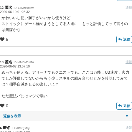
匿名
通報
12
ID:Y3MzcxMzM
2020-06-10 01:28:32
かわいいし使い勝手がいいから使うけど
ストイックにゲーム極めようとしてる人達に、もっと評価してって言うの
は無謀かな
5
返信
匿名
通報
10
ID:I4MDM5NTA
2020-06-07 13:57:10
めっちゃ使える。アリーナでもクエストでも。ここは万能，UB速度，火力
でしか評価してないからもう少しスキルの組み合わせとかを吟味してみて
は？相手自滅させるの楽しいよ？
ただ魔法パにはマジで弱い
0
返信
返信を表示
▼
匿名
通報
6
ID:k0MzgxMjc