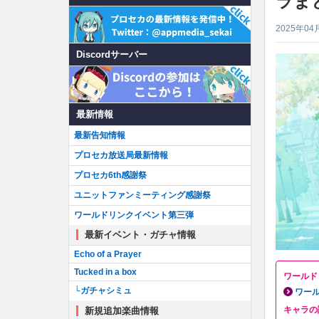
ラま
2025年04
Discordサーバー
最新情報
最新告知情報
プロセカ放送局最新情報
プロセカ6th感謝祭
ユニットファンミーティング感謝祭
ワールドリンクイベント第三弾
最新イベント・ガチャ情報
Echo of a Prayer
Tucked in a box
ワールド
└ガチャシミュ
ワー
キャラの
新規追加楽曲情報