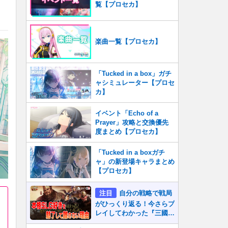
覧【プロセカ】
楽曲一覧【プロセカ】
「Tucked in a box」ガチ
ャシミュレーター【プロセ
カ】
イベント「Echo of a
Prayer」攻略と交換優先
度まとめ【プロセカ】
「Tucked in a boxガチ
ャ」の新登場キャラまとめ
【プロセカ】
注目
自分の戦略で戦局
がひっくり返る！今さらプ
レイしてわかった『三國志
真戦』が本格SLG好きを