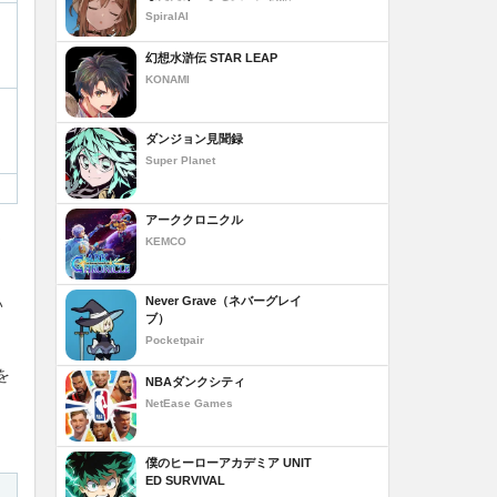
SpiralAI
幻想水滸伝 STAR LEAP
KONAMI
ダンジョン見聞録
Super Planet
アーククロニクル
ま
KEMCO
。
Never Grave（ネバーグレイ
い
ブ）
Pocketpair
を
NBAダンクシティ
NetEase Games
僕のヒーローアカデミア UNIT
ED SURVIVAL