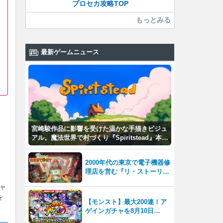
魅了して離さないワケ
プロセカ攻略TOP
もっとみる
最新ゲームニュース
宮崎駿作品に影響を受けた温かな手描きビジュ
アル。魔法世界で村づくり『Spiritstead』本日
発売
2000年代の東京で電子機器修
理店を営む『リ・ストーリー:
思い出修理屋 (ReStory)』本
キャ
日Steamで配信開始
を
【モンスト】最大200連！ア
ゲインガチャを8月10日
（月）より開催！