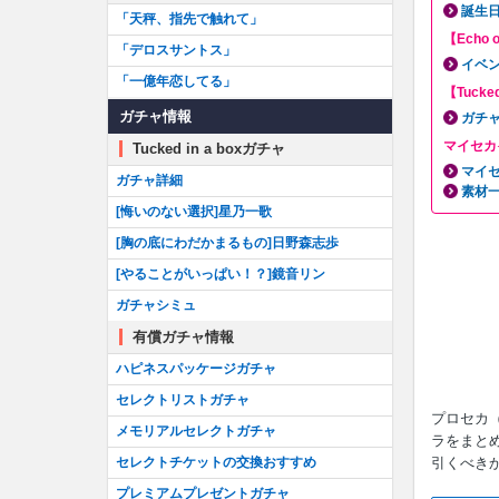
誕生
「天秤、指先で触れて」
【Echo 
「デロスサントス」
イベ
「一億年恋してる」
【Tucke
ガチャ情報
ガチ
マイセカ
Tucked in a boxガチャ
マイ
ガチャ詳細
素材
[悔いのない選択]星乃一歌
[胸の底にわだかまるもの]日野森志歩
[やることがいっぱい！？]鏡音リン
ガチャシミュ
有償ガチャ情報
ハピネスパッケージガチャ
セレクトリストガチャ
プロセカ（
メモリアルセレクトガチャ
ラをまと
引くべき
セレクトチケットの交換おすすめ
プレミアムプレゼントガチャ