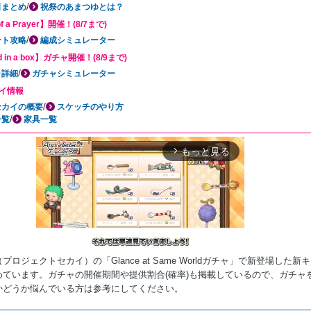
/
日まとめ
祝祭のあまつゆとは？
of a Prayer】開催！(8/7まで)
/
ント攻略
編成シミュレーター
d in a box】ガチャ開催！(8/9まで)
/
ャ詳細
ガチャシミュレーター
イ情報
/
セカイの概要
スケッチのやり方
/
一覧
家具一覧
もっと見る
arrow_forward_ios
プロジェクトセカイ）の「Glance at Same Worldガチャ」で新登場した新
めています。ガチャの開催期間や提供割合(確率)も掲載しているので、ガチャ
かどうか悩んでいる方は参考にしてください。
Mute