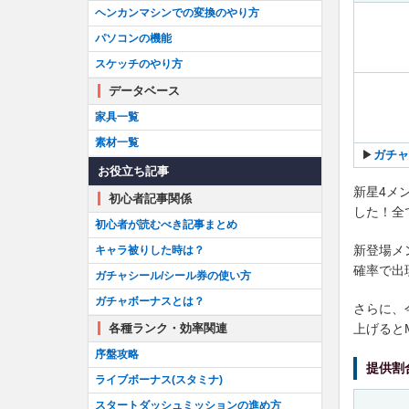
ヘンカンマシンでの変換のやり方
パソコンの機能
スケッチのやり方
データベース
家具一覧
素材一覧
▶︎
ガチャ
お役立ち記事
新星4メ
初心者記事関係
した！全
初心者が読むべき記事まとめ
新登場メ
キャラ被りした時は？
確率で出
ガチャシール/シール券の使い方
ガチャボーナスとは？
さらに、
上げると
各種ランク・効率関連
序盤攻略
提供割合
ライブボーナス(スタミナ)
スタートダッシュミッションの進め方