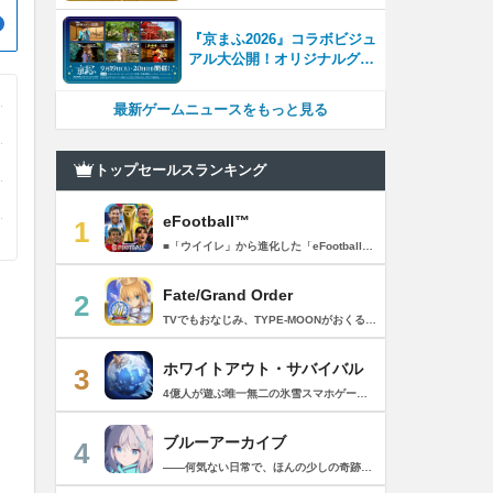
『京まふ2026』コラボビジュ
アル大公開！オリジナルグッ
ズやキャラカフェエリアな
ど、見どころ満載！！
最新ゲームニュースをもっと見る
トップセールスランキング
eFootball™
1
■「ウイイレ」から進化した「eFootball™」 人気サッカーゲーム「ウイニングイレブン」が「eFootball™」とタイトルを変え、大きく進化して生まれ変わりました。「eFootball™」で新しいサッカーゲームを体感しましょう！ ■はじめての方でも安心 ダウンロード後は、実践を交えたステップアップ方式のチュートリアルで直感的に基本操作を覚えることができます！さらに、チュートリアルを全てクリアすると、リオネル メッシがもらえます！！ また、試合の面白さや爽快感を楽しんでいただくためにスマートアシストを実装。 複雑な操作をしなくても、華麗なドリブルやパスで相手をかわして強烈なシュートでゴールを奪うことができます！ 【基本的な遊び方】 ■好きなチームで始めよう 欧州、米州、アジアなど世界各国のクラブやナショナルチームなどお気に入りのチームでスタートできます！ ■選手を獲得しましょう チームを作成したら、選手を獲得しましょう。現役のスーパースターや、歴史に残るレジェンドたちが、あなたのクラブでの活躍を待っています！ ・スペシャル選手リスト 現実の試合で大活躍した選手や、注目リーグの選手、レジェンドなどの特別な選手を獲得できます。 ・スタンダード選手リスト 好きな選手を獲得できます。条件を設定して絞り込むことができます。 ・監督リスト さまざまな戦術や得意な育成タイプを持った監督を獲得できます。 ■試合を楽しもう 獲得した選手でチームを編成したら、いよいよ試合に挑戦！ AIを相手に腕を磨いたり、オンライン対戦でランキングを競ったり、楽しみ方はあなた次第です。 ・対AI戦で腕を磨く 注目リーグのチームやナショナルチームを相手に戦うイベントなど、サッカーシーズンに合わせたさまざまなテーマのイベントが開催されています。 また、10段階にレベル分けされたDivision制の「eFootball™ リーグ」で楽しみながらレベルアップしていくことも可能です！ ・対人戦で実力を試す Division制の全ユーザーとランキングを競う「eFootball™ リーグ」や、毎週開催される様々なイベントで、オンラインでのリアルタイム対戦を楽しむことができます。あなたのドリームチームで、最高峰のDivision 1を目指しましょう！ ・友達と最大3vs3の対戦を楽しむ フレンドマッチ機能を使って、友達と対戦することができます。育て上げたチームの強さを友達に見せつけましょう！ また、最大3vs3の協力対戦も可能。友達とオンラインで集まって対戦を楽しみましょう！ ■選手を育てる 獲得した選手は、選手種別によっては成長させることができます。 試合に出場させたり、ゲーム内アイテムを使用したりして、選手のレベルを上げる事で入手できる「タレントポイント」で、能力パラメータを上昇させましょう。 より自分好みの選手にしたい場合は、手動でポイントを割り振りましょう。 ポイントの割り振りに迷った場合は、[おまかせ]で設定することもできます。 自分だけのお気に入りの選手に育て上げましょう！ 【もっと楽しむ】 ■Live Updateを毎週配信 選手の移籍や、現実の試合での活躍が反映される「Live Update」を搭載。 毎週配信される「Live Update」を参考に、スカッドを編成し試合に挑みましょう。 ■スタジアムをカスタマイズ 試合中のスタジアムに反映されるコレオ・オブジェクトなどのスタジアムパーツをカスタマイズできます。 思い通りのスタジアムにアレンジして、ゲーム体験を彩りましょう！ ※居住国・地域が以下のお客様には、eFootball™ コインによるルートボックス施策をご提供しておりません。 ベルギー、ブラジル(18歳未満) 【最新情報について】 本商品は、新機能やモードの追加、ゲームプレイ・イベントのアップデートを継続的に行っていきます。 最新情報は「eFootball™」公式サイトをご確認ください。 【ダウンロードについて】 本アプリをダウンロードするためには、ストレージに約3.3GBの空き容量が必要となります。 あらかじめ3.3GB以上の容量を空けてからダウンロードを行っていただけますようお願いします。 ダウンロード時はWi-Fi環境で接続することを推奨いたします。 ※アップデートにつきましても同様となります。 【通信環境について】 本アプリはオンラインゲームです。通信可能な環境でお楽しみください。
Fate/Grand Order
2
TVでもおなじみ、TYPE-MOONがおくるFateのRPG！ スマホでも本格的なRPGが楽しめる。 文字数にして500万字超という、圧倒的なボリュームを堪能できるストーリー！ 本編以外にもキャラクターごとにストーリーを用意し、Fateファンも今回はじめてFateの世界を体験される方も十分満足いただける内容となっています。 【あらすじ】 西暦2015年。 地球の未来を観測するカルデアは、2017年以降の人類史が崩壊している事実を確認した。 昨日まで確かに存在していた2115年までの“約束された未来”は、何の前触れもなく突如として消え去ったのだ。 なぜ。どうして。だれが。どうやって。 西暦2004年 日本 ある地方都市。 ここに今まではなかった、「観測できない領域」が現れたと。 カルデアはこれを人類絶滅の原因と仮定し、いまだ実験段階だった第六の実験を決行する事となった。 それは過去への時間旅行。 人間を霊子化させて過去に送りこみ、事象に介入する事で時空の特異点を解明、あるいは破壊する禁断の儀式。 その名を人理守護指令、グランドオーダー。 人類を守るために人類史に立ち向かう、運命と戦うものたちの総称である。 【ゲーム概要】 スマホに最適化された簡単操作のコマンドオーダーバトル！ プレイヤーはマスターとなって英霊たちを操り敵を倒し謎を解明していく。 好みの英霊で戦うか、強い英霊で戦うかバトルスタイルはプレイヤーしだい。 ◆豪華声優陣が続々参加 青木志貴、茜屋日海夏、赤羽根健治、明坂聡美、浅川悠、朝日奈丸佳、阿澄佳奈、阿部彬名、阿部敦、阿部里果、雨宮天、新井里美、井口裕香、井澤詩織、石川界人、石川由依、石谷春貴、伊瀬茉莉也、市ノ瀬加那、伊藤彩沙、伊藤かな恵、伊東健人、伊藤静、伊藤美紀、稲田徹、井上和彦、井上喜久子、井上麻里奈、伊丸岡篤、石見舞菜香、上坂すみれ、植田佳奈、上田麗奈、内田真礼、内田雄馬、内山昂輝、梅原裕一郎、江川央生、江口拓也、江越彬紀、遠藤綾、大久保瑠美、大空直美、大塚明夫、大塚芳忠、大原さやか、大和田仁美、岡本信彦、置鮎龍太郎、小倉唯、小澤亜李、小野賢章、小野大輔、小野友樹、小見川千明、かかずゆみ、柿原徹也、加隈亜衣、笠間淳、加瀬康之、門脇舞以、金元寿子、神尾晋一郎、茅野愛衣、川澄綾子、河西健吾、川野剛稔、神奈延年、鬼頭明里、木村珠莉、木村良平、桐本拓哉、釘宮理恵、久野美咲、黒木ほの香、黒田崇矢、桑原由気、KENN、高野麻里佳、古賀葵、小清水亜美、後藤邑子、小西克幸、小林千晃、小林ゆう、小林裕介、小原好美、小松未可子、子安武人、小山力也、近藤玲奈、斎賀みつき、西前忠久、斉藤壮馬、斎藤千和、坂本真綾、佐倉綾音、櫻井孝宏、佐藤聡美、佐藤利奈、沢城みゆき、下屋則子、島﨑信長、嶋村侑、庄司宇芽香、白石晴香、新垣樽助、真堂圭、末柄里恵、杉田智和、杉山紀彰、鈴木達央、鈴木崚汰、鈴代紗弓、鈴村健一、諏訪彩花、諏訪部順一、関俊彦、関智一、瀬戸麻沙美、芹澤優、仙台エリ、千本木彩花、園崎未恵、大地葉、高乃麗、高野直子、高橋花林、高橋李依、高山みなみ、武内駿輔、竹内良太、武田華、田中敦子、田中美海、田中理恵、谷山紀章、種﨑敦美、種田梨沙、田丸篤志、田村睦心、田村ゆかり、丹下桜、千葉繁、千葉翔也、津田健次郎、紡木吏佐、鶴岡聡、寺崎裕香、寺島拓篤、東山奈央、土岐隼一、飛田展男、戸松遥、豊永利行、鳥海浩輔、中井和哉、中田譲治、長縄まりあ、仲村美沙希、中村悠一、名塚佳織、生天目仁美、浪川大輔、能登麻美子、野中藍、乃村健次、土師孝也、長谷川育美、花江夏樹、花澤香菜、花守ゆみり、早見沙織、原由実、春野杏、潘めぐみ、日岡なつみ、日笠陽子、日野聡、平川大輔、ファイルーズあい、福圓美里、福西勝也、福山潤、藤井隼、藤沼建人、ブリドカットセーラ恵美、古川慎、保志総一朗、星野貴紀、堀内賢雄、堀江由衣、本多真梨子、本多陽子、本渡楓、前野智昭、M・A・O、増田俊樹、Machico、松風雅也、真殿光昭、マフィア梶田、三上哲、三木眞一郎、水樹奈々、水島大宙、水橋かおり、緑川光、水瀬いのり、南央美、峯田茉優、宮野真守、宮本充、村瀬歩、森川智之、森田了介、森永千才、森なな子、諸星すみれ、安井邦彦、山路和弘、山下大輝、山下七海、山寺宏一、山根綺、山野井仁、山村響、悠木碧、ゆかな、遊佐浩二、吉野裕行、佳村はるか、米澤円、若林直美、和氣あず未、和多田美咲（50音順） ◆全体構成・メインシナリオ・シナリオ・総監督 奈須きのこ ◆リードキャラクターデザイナー 武内崇 ◆アートディレクション TYPE-MOON ◆メインシナリオ・シナリオ執筆 東出祐一郎、桜井光 水瀬葉月、星空めてお ◆ゲストライター amphibian、虚淵玄（ニトロプラス）、acpi、ＯＫＳＧ（TYPE-MOON）、経験値、小太刀右京、三田誠、たけのこ星人、橘公司、田中天（株式会社フラッグノーツ）、成田良悟、鋼屋ジン、ひろやまひろし、円居挽、茗荷屋甚六、矢野俊策（株式会社フラッグノーツ）、リヨ（50音順） ◆キャラクターデザイン I-IV、蒼月タカオ（TYPE-MOON）、AKIRA、Azusa、東冬、荒野、Anmi、池澤真、石田あきら、いみぎむる、兔ろうと、羽海野チカ、大森葵、岡崎武士、okojo、およ、加藤いつわ、カワグチタケシ、きばどりリュー、桐原小鳥、ギンカ、倉花千夏、黒星紅白、小梅けいと、近衛乙嗣、小松崎類、こやまひろかず（TYPE-MOON）、西藤浩樹（LASENGLE）、saitom、坂本みねぢ、佐々木少年、サテー、色素、縞うどん（TYPE-MOON）、島田フミカネ、しまどりる、sime、下越（TYPE-MOON）、シャカＰ（LASENGLE）、白浜鴎、しらび、白峰、真じろう、STAR影法師、曽我誠、タイキ、高橋慶太郎、高山箕犀、竹、武中英雄、武梨えり、たけのこ星人、TAKOLEGS、田島昭宇、タスクオーナ、danciao、中央東口、CHOCO、悌太、Dd、天空すふぃあ、DANGERDROP、toi8、トリダモノ、中原、なまにくATK、西出ケンゴロー、nipi、ネコタワワ、NOCO、pako、林けゐ、原田たけひと、春野友矢、ばん！、Bすけ、左、ヒライユキオ、平野稜二、広江礼威、ひろやまひろし、PFALZ、ぶくろて、huke、BLACK（TYPE-MOON）、古海鐘一、BUNBUN、hou、ホトソウカ、本庄雷太、前田浩孝、マシマサキ、また、松竜、Mika Pikazo、緑川美帆、三輪士郎、村山竜大、めろん22、望月けい、元村人、森井しづき、森山大輔、山中虎鉄、YOCO_N（LASENGLE）、余湖裕輝、米山舞、La-na、lack、リヨ、Ryota-H、輪くすさが、redjuice、ReDrop、ろび～な、ワダアルコ、渡れい（50音順） このアプリケーションには、（株）ＣＲＩ・ミドルウェアの「CRIWARE（TM）」が使用されています。
ホワイトアウト・サバイバル
3
4億人が遊ぶ唯一無二の氷雪スマホゲーム！サクッと爽快！みんなで極寒サバイバル ！ 猛吹雪に襲われ、かつての世界は崩壊。人類の文明の灯火は、氷雪の中で今にも消えかかっている…。 生存者達よ、今こそ立ち上がれ！——仲間を率いて希望の灯りをともし、凍てつく大地に新たな拠点を築こう！ さらに新規ユーザー限定でSSR英雄「ジャスミン」が無料で仲間入り！ 彼女と共に氷原の奥地へと踏み込み、吹雪の中に潜む未知の脅威に立ち向かおう！ 【ゲームの特徴】 ◆領地再建！凍土に希望の光を！ 大溶鉱炉に火を灯すことから始めて、積もった雪を溶かして領土を開拓しよう！ 法令を発布して人員を的確に配置すれば、拠点の建設効率がぐんとアップ！ ◆放置で楽々、資源を効率ストック！ ワンタップで英雄を派遣するだけで、見守りは不要！ オフライン中も資源は自動でたっぷり蓄積されて、戻れば報酬が山盛り！極寒サバイバルでも、もう怖くない！ ◆お手軽に始められる氷雪ミニゲーム！ ミニゲームが次々と登場！「穴釣り選手権」でレア生物図鑑を解放し、「除雪隊」で雪山の宝を発見しよう！ スキマ時間でも気軽にプレイできて、雪原ライフは楽しさ満載！ ◆戦略を駆使して、英雄で敵を撃退！ 英雄はレベル共有で育成の手間いらずで、スキルを活かせば様々な難関を攻略可能！ 最強チームを組み上げて、敵を圧倒しよう！ ◆協力プレイで、凍土制覇を目指そう！ 同盟の支援で負傷者の治療や育成もスピードアップ！ 作戦を練って仲間と役割分担すれば戦力倍増！勝利の喜びをみんなで分かち合おう！ さらにたくさんのコンテンツをお届けいたします： ◆オフィシャルサイト: https://whiteoutsurvival.centurygames.com/ja ◆X: https://x.com/WOS_Japan ◆Facebook: https://www.facebook.com/WhiteoutSurvival ◆Discord: https://discord.gg/whiteoutsurvival ◆YouTube: https://www.youtube.com/@WhiteoutSurvivalOfficial_JA ◆TikTok: https://www.tiktok.com/@howasaba.jp
ブルーアーカイブ
4
――何気ない日常で、ほんの少しの奇跡を見つける物語 Yostarが贈る学園×青春×物語RPG『ブルーアーカイブ -Blue Archive-』！ 先生として、個性豊かで魅力的な生徒たちと共に、一風変わった学園都市キヴォトスの 日常を過ごそう！ ■あらすじ ここは学園都市キヴォトス。 数千の学園からなる超巨大学園都市では、日々トラブルが絶えない。 この問題に対応すべく、連邦生徒会長によって連邦捜査部【シャーレ】が設立された。 この物語は【シャーレ】の顧問となる先生とそれに協力する生徒たちと学園都市での日常を 描いた物語である。 ▼可愛いキャラクターが活躍する3Dバトル 大迫力の3Dリアルタイムバトル！ 可愛いキャラクター達が画面いっぱいに所狭しと大活躍。 あなたは先生として、生徒たちを指揮しよう！ ▼個性豊かなキャラクターを彩るハイクオリティの2Dアニメーション 美少女キャラクターたちが綺麗な2Dアニメーションであなたを迎えてくれる！ 仲良くなると特別なアニメーションが見れることもあるぞ！ ▼生徒たちと絆を深めて彼女たちと特別な日常を過ごそう！ 一緒にいる時間が長ければ長いほど、彼女たちはあなたとの絆は深まっていく。 そんな彼女たちとの日々が、きっとあなたの日常を特別なものに！ ▼公式Twitter https://twitter.com/Blue_ArchiveJP ▼公式サイト https://bluearchive.jp/ (C)Yostar, Inc.