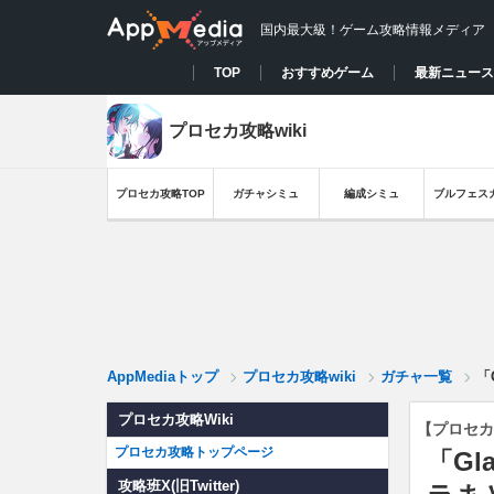
国内最大級！ゲーム攻略情報メディア
TOP
おすすめゲーム
最新ニュース
プロセカ攻略wiki
プロセカ攻略TOP
ガチャシミュ
編成シミュ
ブルフェス
AppMediaトップ
プロセカ攻略wiki
ガチャ一覧
「
プロセカ攻略Wiki
【プロセカ
プロセカ攻略トップページ
「Gl
攻略班X(旧Twitter)