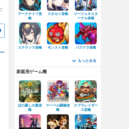
ご
アークナイツ攻
スタセイ攻略
ジージェネエタ
略
ーナル攻略
ステラソラ攻略
モンスト攻略
パズドラ攻略
もっとみる
家庭用ゲーム機
ほの暮しの庭攻
マーベル闘魂攻
スプラレイダー
略
略
ス攻略
で