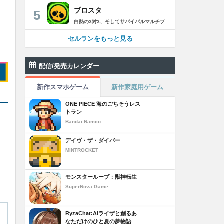
ブロスタ
5
白熱の3対3、そしてサバイバルマルチプレイを楽しめるモバイルゲーム！3分間で展開する様々なゲームモード… 友達と共闘するもよし、一人で戦うもよし。 強力な必殺技や特殊能力を持ったキャラクターを入手して、アップグレードしましょう。ユニークなスキンを集めれば、戦場でひときわ目立つこと間違いなし！ブロスタワールドの不思議なステージで、バトルを繰り広げましょう！ ブロスタは無料でダウンロードおよびプレイが可能ですが、一部のゲーム内アイテムを有料で購入いただくことも可能です（ランダムなアイテムを含む）。ゲーム内アイテムの有料購入を希望しない場合は、デバイスの設定からアプリ内課金を無効にしてください。 様々なゲームモードで戦おう エメラルドハント（3対3）：チームの仲間と共に敵チームに勝利！エメラルドを10個集めたら最後まで守り抜きましょう。倒されるとエメラルドも失います。 バトルロイヤル（ソロ/デュオ）：生き残りをかけたサバイバルモード。キャラクターのパワーアップを集めましょう。デュオまたはソロモードを選んだら、大混乱の戦場で最後まで生き延びた者が勝者となります。そして勝者がすべてを独り占めします！ ブロストライカー（3対3）：ひと味違うゲームモードです！サッカーの腕試しといきましょう。先に2ゴールを決めたチームが勝利します。なおレッドカードはありませんので、激しいバトルにご注意ください。 賞金稼ぎ（3対3）：敵を倒して星を獲得！自分の星も守り抜きましょう。より多くの星を集めたチームの勝利です。 強奪（3対3）：チームの金庫を守りながら、敵チームの金庫の破壊を目指します。ひっそりと前進したら、豪快にお宝までの道を切り拓きましょう！ 特別イベント：期間限定の特別な対人および対CPUゲームモードです。 チャンピオンシップチャレンジ：ブロスタのゲーム内予選に参加して、eスポーツの世界に飛び込みましょう！ キャラクターのアンロックとアップグレード 強力な必殺技や特殊能力を持ったキャラクターを集めて、アップグレードしましょう。キャラクターを強化して、ユニークなスキンを集めましょう。 ブロスタパス クエストやブロスタボックス、エメラルド、ピンズ、そしてブロスタパス限定スキンなど、特典が盛りだくさん！シーズンごとに特典は変わります。 MVPプレイヤーになろう ローカルのランキングを駆け上がり、あなたの強さを証明しましょう！ どんな時も進化しよう 新たなキャラクターやスキン、マップ、特別イベント、ゲームモードを探し求めましょう。 特徴： 3対3のリアルタイム対戦で世界中のプレイヤーとバトル 白熱のモバイル向けサバイバルマルチプレイ 独自の攻撃や必殺技を持った、強力な新キャラクターをアンロック 日々入れ替わるイベントとゲームモード バトルは一人でも、フレンドと一緒でもプレイ可能 グローバルまたはローカルのランキングを駆け上がろう 仲間とクラブを結成したり参加したりして、情報交換しながら共に戦おう スキンをアンロックしてキャラクターをカスタマイズ プレイヤーが作った攻略の難しい新マップ クラッシュ・オブ・クラン、クラッシュ・ロワイヤル、ブーム・ビーチの制作会社がお届けするバトルゲーム！ サポート： サポートが必要な際は、ゲーム内の設定の「ヘルプとサポート」からご連絡いただくか、http://supercell.helpshift.com/a/brawl-stars/をご覧ください。 プライバシーポリシー： http://supercell.com/en/privacy-policy/jp/ サービス利用規約： http://supercell.com/en/terms-of-service/jp/ 保護者の皆さまへ： http://supercell.com/en/parents/jp/
セルランをもっと見る
配信/発売カレンダー
新作スマホゲーム
新作家庭用ゲーム
ONE PIECE 海のごちそうレス
トラン
Bandai Namco
デイヴ・ザ・ダイバー
MINTROCKET
モンスターループ：獣神転生
SuperNova Game
RyzaChat:AIライザと創るあ
なただけのひと夏の夢物語