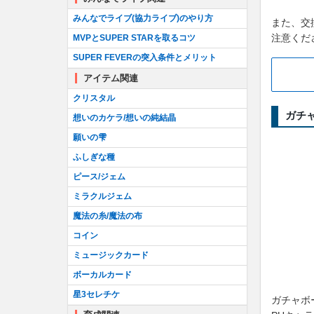
みんなでライブ(協力ライブ)のやり方
また、交
注意くだ
MVPとSUPER STARを取るコツ
SUPER FEVERの突入条件とメリット
アイテム関連
クリスタル
ガチ
想いのカケラ/想いの純結晶
願いの雫
ふしぎな種
ピース/ジェム
ミラクルジェム
魔法の糸/魔法の布
コイン
ミュージックカード
ボーカルカード
星3セレチケ
ガチャボ