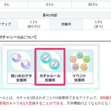
3％
8.5％
88.5％
星4の内訳
1.2％
1.8％
クアップ
対象外
(各0.4％)
(各％)
ガチャシール)について
ールとは、ガチャを1回まわすごとの1枚獲得できるアイテムで、
300枚
登場のキャラを1人交換することができる
、天井機能のようなものとな
。