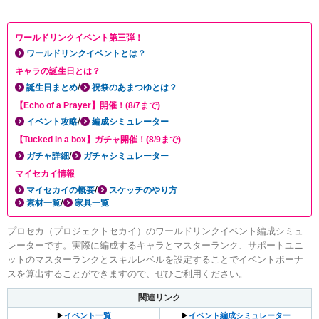
ワールドリンクイベント第三弾！
ワールドリンクイベントとは？
キャラの誕生日とは？
/
誕生日まとめ
祝祭のあまつゆとは？
【Echo of a Prayer】開催！(8/7まで)
/
イベント攻略
編成シミュレーター
【Tucked in a box】ガチャ開催！(8/9まで)
/
ガチャ詳細
ガチャシミュレーター
マイセカイ情報
/
マイセカイの概要
スケッチのやり方
/
素材一覧
家具一覧
プロセカ（プロジェクトセカイ）のワールドリンクイベント編成シミュ
レーターです。実際に編成するキャラとマスターランク、サポートユニ
ットのマスターランクとスキルレベルを設定することでイベントボーナ
スを算出することができますので、ぜひご利用ください。
関連リンク
▶
イベント一覧
▶
イベント編成シミュレーター