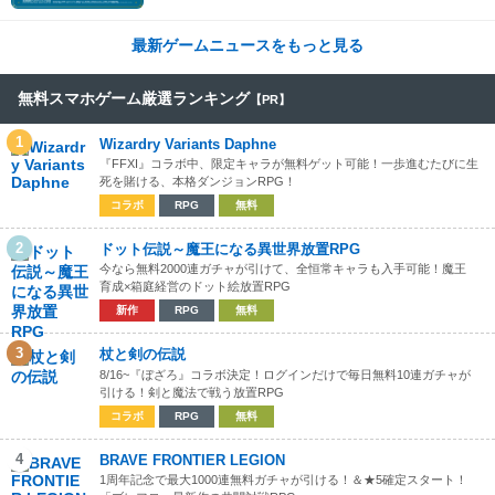
最新ゲームニュースをもっと見る
無料スマホゲーム厳選ランキング
【PR】
1
Wizardry Variants Daphne
『FFXI』コラボ中、限定キャラが無料ゲット可能！一歩進むたびに生
死を賭ける、本格ダンジョンRPG！
コラボ
RPG
無料
2
ドット伝説～魔王になる異世界放置RPG
今なら無料2000連ガチャが引けて、全恒常キャラも入手可能！魔王
育成×箱庭経営のドット絵放置RPG
新作
RPG
無料
3
杖と剣の伝説
8/16~『ぼざろ』コラボ決定！ログインだけで毎日無料10連ガチャが
引ける！剣と魔法で戦う放置RPG
コラボ
RPG
無料
4
BRAVE FRONTIER LEGION
1周年記念で最大1000連無料ガチャが引ける！＆★5確定スタート！