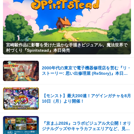
宮崎駿作品に影響を受けた温かな手描きビジュアル。魔法世界で
村づくり『Spiritstead』本日発売
2000年代の東京で電子機器修理店を営む『リ・
ストーリー: 思い出修理屋 (ReStory)』本日
Steamで配信開始
【モンスト】最大200連！アゲインガチャを8月
10日（月）より開催！
『京まふ2026』コラボビジュアル大公開！オリ
ジナルグッズやキャラカフェエリアなど、見ど
ころ満載！！