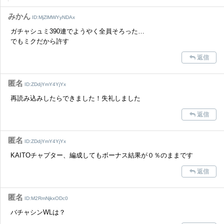
みかん
ID:MjZlMWYyNDAx
ガチャシュミ390連でようやく全員そろった…
でもミクだから許す
返信
匿名
ID:ZDdjYmY4YjYx
再読み込みしたらできました！失礼しました
返信
匿名
ID:ZDdjYmY4YjYx
KAITOチャプター、編成してもボーナス結果が０％のままです
返信
匿名
ID:M2RmNjkxODc0
バチャシンWLは？