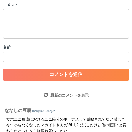
コメント
以下の書き込みを禁止とし、場合によってはコメント削除や書き込み制
限を行う可能性がございます。 あらかじめご了承ください。
・公序良俗に反する投稿
・スパムなど、記事内容と関係のない投稿
・誰かになりすます行為
・個人情報の投稿や、他者のプライバシーを侵害する投稿
名前
・一度削除された投稿を再び投稿すること
・外部サイトへの誘導や宣伝
・アカウントの売買など金銭が絡む内容の投稿
・各ゲームのネタバレを含む内容の投稿
・その他、管理者が不適切と判断した投稿
コメントの削除につきましては下記フォームより申請をいた
だけますでしょうか。
最新のコメントを表示
コメントの削除を申請する
※投稿内容を確認後、順次対応さ
せていただきます。ご了承ください。
ななしの豆腐
ID:NjdlOGU1Zjkz
※一度削除したコメントは復元ができませんのでご注意くだ
サポユニ編成におけるユニ限分のボーナスって反映されてない感じ？
さい。
今年からなくなった？カイトさんのWL1,2で試したけど他の恒常4と変
わらなかったから確認お願いしたい
また、過度な利用規約の違反や、弊社に損害の及ぶ内容の書き込みがあ