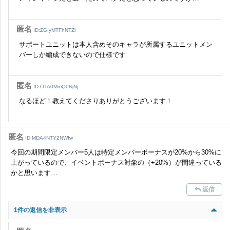
匿名
ID:ZGIyMTFhNTZl
サポートユニットは本人含めそのキャラが所属するユニットメン
バーしか編成できないので仕様です
匿名
ID:OTA0MmQ0NjNj
なるほど！教えてくださりありがとうございます！
匿名
ID:MDA4NTY2NWIw
今回の期間限定メンバー5人は特定メンバーボーナスが20%から30%に
上がっているので、イベントボーナス対象の（+20%）が間違っている
かと思います…
返信
1件の返信を非表示