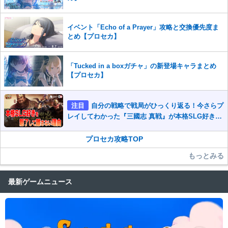
イベント「Echo of a Prayer」攻略と交換優先度ま
とめ【プロセカ】
「Tucked in a boxガチャ」の新登場キャラまとめ
【プロセカ】
注目
自分の戦略で戦局がひっくり返る！今さらプ
レイしてわかった『三國志 真戦』が本格SLG好きを
魅了して離さないワケ
プロセカ攻略TOP
もっとみる
最新ゲームニュース