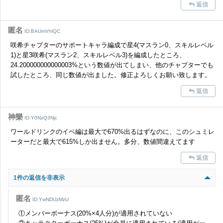
返信
匿名
ID:BAUmVhlQC
咲希チャプターのサポートキャラ編成で星4(マスラン0、スキルレベル
1)と星3咲希(マスラン2、スキルレベル3)を編成したところ、
24.200000000000003%という数値が出てしまい、他のチャプターでも
試したところ、同じ数値が出ました。修正よろしくお願い致します。
返信
神樂
ID:Y0NzQ3Njc
ワールドリンクのイベ編は最大で670%出るはずなのに、このシュミレ
ーターだと最大で615%しか出ません。多分、数値間違えてます
返信
1件の返信を非表示
匿名
ID:YwNDUzMzU
①メンバーボーナス(20%×4人分)が適用されていない