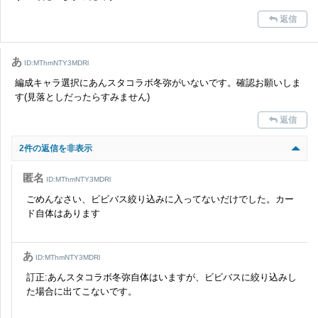
返信
あ
ID:MThmNTY3MDRl
編成キャラ選択にあんスタコラボ冬弥がいないです。確認お願いしま
す(見落としだったらすみません)
返信
2件の返信を非表示
匿名
ID:MThmNTY3MDRl
ごめんなさい、ビビバス絞り込みに入ってないだけでした。カー
ド自体はあります
あ
ID:MThmNTY3MDRl
訂正:あんスタコラボ冬弥自体はいますが、ビビバスに絞り込みし
た場合に出てこないです。