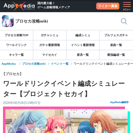
国内最大級！
ライター募集
ゲーム攻略情報メディア
プロセカ攻略wiki
プロセカ攻略TOP
ガチャシミュ
編成シミュ
ブルフェスガチャ
ワールドリンク
ガチャ最新情報
イベント最新情報
楽曲一覧
キャラ一覧
マイセカイ
家具一覧
最強編成一覧
AppMedia
プロセカ攻略wiki
イベント一覧
ワールドリンクイベント編成シミュレーター
【プロセカ】
ワールドリンクイベント編成シミュレー
ター【プロジェクトセカイ】
2026年08月06日14時47分
AppMedia編集部