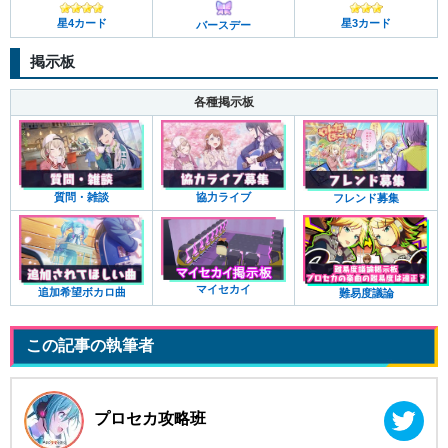
星4カード
星3カード
バースデー
掲示板
各種掲示板
質問・雑談
協力ライブ
フレンド募集
マイセカイ
追加希望ボカロ曲
難易度議論
この記事の執筆者
プロセカ攻略班