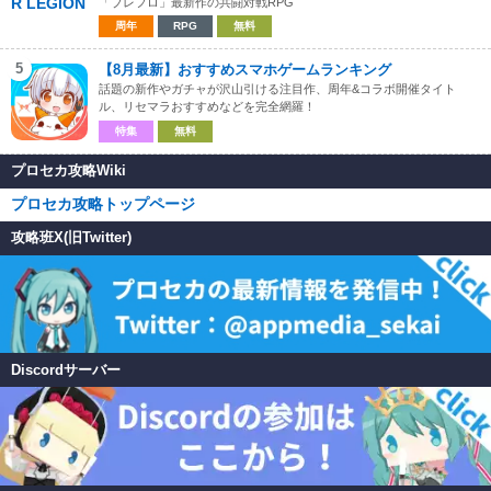
「ブレフロ」最新作の共闘対戦RPG
周年
RPG
無料
5
【8月最新】おすすめスマホゲームランキング
話題の新作やガチャが沢山引ける注目作、周年&コラボ開催タイト
ル、リセマラおすすめなどを完全網羅！
特集
無料
プロセカ攻略Wiki
プロセカ攻略トップページ
攻略班X(旧Twitter)
Discordサーバー