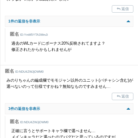
った場合は、法的措置をとらせていただく場合もございますので、あら
返信
かじめご理解くださいませ。
1件の返信を非表示
匿名
ID:YmM5YTA3MmJi
過去のWLカードにボーナス20%反映されてますよ？
修正されたからかもしれませんが
匿名
ID:NDU4ZWJjOWM0
みのりちゃんの編成欄でモモジャン以外のユニット(バチャシン含む)が
選べないのって仕様ですかね？無知なものですみません…
返信
3件の返信を非表示
匿名
ID:NDU4ZWJjOWM0
正確に言うとサポートキャラ欄で選べません…
メインキャラだと選べたのでバグだと思っているのですが…