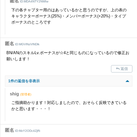
匿名
ID:MDA4NTY2NWIw
下の各チャプター用のはあっているかと思うのですが、上の表の
キャラクターボーナス(25%)・メンバーボーナス(+20%)・タイプ
ボーナスのところです
匿名
ID:MGVlNzVlNDlk
BN/ANのスキルLv.ボーナスが☆4と同じものになっているので修正お
願いします！
返信
1件の返信を非表示
shig
(管理者)
ご指摘助かります！対応しましたので、おそらく反映できている
かと思います・・・！
匿名
ID:MzY2ODc4ZjRi