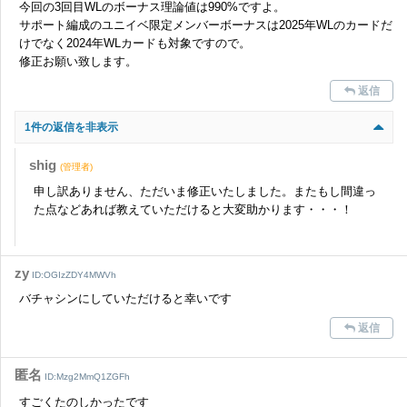
今回の3回目WLのボーナス理論値は990%ですよ。
サポート編成のユニイベ限定メンバーボーナスは2025年WLのカードだ
けでなく2024年WLカードも対象ですので。
修正お願い致します。
返信
1件の返信を非表示
shig
(管理者)
申し訳ありません、ただいま修正いたしました。またもし間違っ
た点などあれば教えていただけると大変助かります・・・！
zy
ID:OGIzZDY4MWVh
バチャシンにしていただけると幸いです
返信
匿名
ID:Mzg2MmQ1ZGFh
すごくたのしかったです