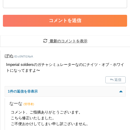
・外部サイトへの誘導や宣伝
・アカウントの売買など金銭が絡む内容の投稿
・各ゲームのネタバレを含む内容の投稿
・その他、管理者が不適切と判断した投稿
コメントの削除につきましては下記フォームより申請をいた
だけますでしょうか。
最新のコメントを表示
コメントの削除を申請する
※投稿内容を確認後、順次対応さ
せていただきます。ご了承ください。
ぽぬ
ID:c0NTI1NzA
※一度削除したコメントは復元ができませんのでご注意くだ
Imperial soldiersのガチャシミュレーターなのにナイツ・オブ・ホワイ
さい。
トになってますよ〜
また、過度な利用規約の違反や、弊社に損害の及ぶ内容の書き込みがあ
返信
った場合は、法的措置をとらせていただく場合もございますので、あら
かじめご理解くださいませ。
1件の返信を非表示
なーな
(管理者)
コメント、ご指摘ありがとうございます。
こちら修正いたしました。
ご不便おかけしてしまい申し訳ございません。