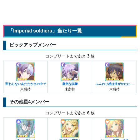
「Imperial soldiers」当たり一覧
ピックアップメンバー
コンプリートまであと
3
枚
変わらないあたたかさの中で
唐突な試練
ふんわり感は混ぜかたにあ
り！
未所持
未所持
未所持
その他星4メンバー
コンプリートまであと
6
枚