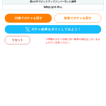
星4の中でピックアップメンバー引いた確率
0/0
0
枚(確率:
%)
10連でガチャを回す
単発でガチャを回す
ガチャ結果をポストしてみよう！
※実際のガチャ仕様と同一確率の保証はございませ
リセット
んのでご注意ください。