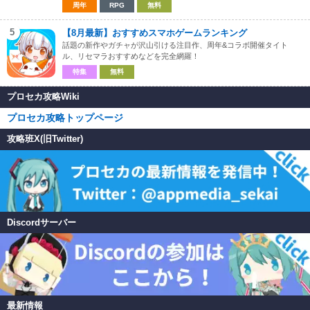
周年
RPG
無料
5
【8月最新】おすすめスマホゲームランキング
話題の新作やガチャが沢山引ける注目作、周年&コラボ開催タイト
ル、リセマラおすすめなどを完全網羅！
特集
無料
プロセカ攻略Wiki
プロセカ攻略トップページ
攻略班X(旧Twitter)
Discordサーバー
最新情報