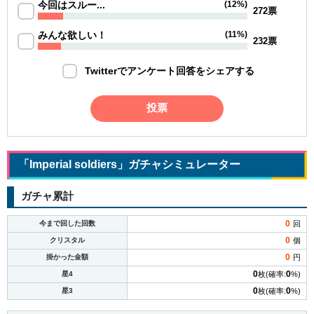
今回はスルー...
(12%)
272票
みんな欲しい！
(11%)
232票
Twitterでアンケート回答をシェアする
投票
「Imperial soldiers」ガチャシミュレーター
ガチャ累計
0
今まで回した回数
回
0
クリスタル
個
0
掛かった金額
円
0
0
星4
枚(確率:
%)
0
0
星3
枚(確率:
%)