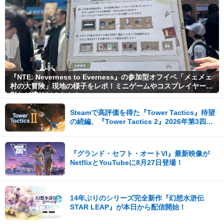
『NTE: Neverness to Everness』の参加型オフイベ「メェメェ
村の大冒険」現地の様子をレポ！ミニゲームやコスプレイヤー撮
影など盛りだくさん！
Steamで高評価を得た『Tower Tactics』待望
の続編、『Tower Tactics 2』2026年第3四半
期に早期アクセス開始
『グランド・セフト・オートVI』最新映像が
NetflixとYouTubeに8月27日登場！
14年ぶりのシリーズ完全新作『幻想水滸伝
STAR LEAP』が本日から配信開始！