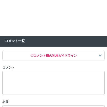
コメント一覧
コメント欄の利用ガイドライン
コメント
以下の書き込みを禁止とし、場合によってはコメント削除や書き込み制
限を行う可能性がございます。 あらかじめご了承ください。
・公序良俗に反する投稿
・スパムなど、記事内容と関係のない投稿
・誰かになりすます行為
・個人情報の投稿や、他者のプライバシーを侵害する投稿
名前
・一度削除された投稿を再び投稿すること