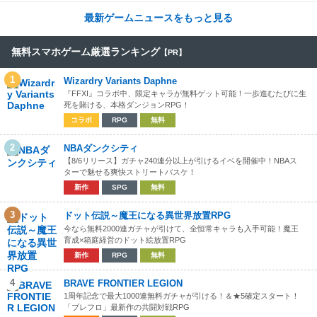
最新ゲームニュースをもっと見る
無料スマホゲーム厳選ランキング
【PR】
1
Wizardry Variants Daphne
『FFXI』コラボ中、限定キャラが無料ゲット可能！一歩進むたびに生
死を賭ける、本格ダンジョンRPG！
コラボ
RPG
無料
2
NBAダンクシティ
【8/6リリース】ガチャ240連分以上が引けるイベを開催中！NBAス
ターで魅せる爽快ストリートバスケ！
新作
SPG
無料
3
ドット伝説～魔王になる異世界放置RPG
今なら無料2000連ガチャが引けて、全恒常キャラも入手可能！魔王
育成×箱庭経営のドット絵放置RPG
新作
RPG
無料
4
BRAVE FRONTIER LEGION
1周年記念で最大1000連無料ガチャが引ける！＆★5確定スタート！
「ブレフロ」最新作の共闘対戦RPG