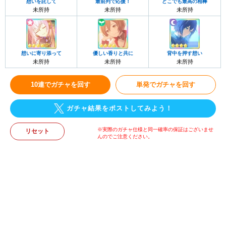
想いを託して
最前列で応援！
どこでも最高の相棒
未所持
未所持
未所持
想いに寄り添って
優しい香りと共に
背中を押す想い
未所持
未所持
未所持
10連でガチャを回す
単発でガチャを回す
ガチャ結果をポストしてみよう！
※実際のガチャ仕様と同一確率の保証はございませ
リセット
んのでご注意ください。