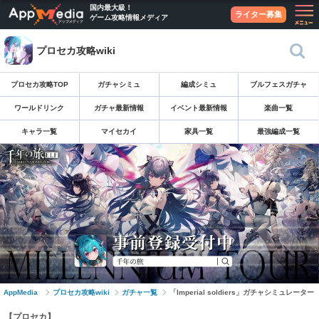
国内最大級！
ライター募集
ゲーム攻略情報メディア
プロセカ攻略wiki
プロセカ攻略TOP
ガチャシミュ
編成シミュ
ブルフェスガチャ
ワールドリンク
ガチャ最新情報
イベント最新情報
楽曲一覧
キャラ一覧
マイセカイ
家具一覧
最強編成一覧
AppMedia
プロセカ攻略wiki
ガチャ一覧
「Imperial soldiers」ガチャシミュレーター
【プロセカ】