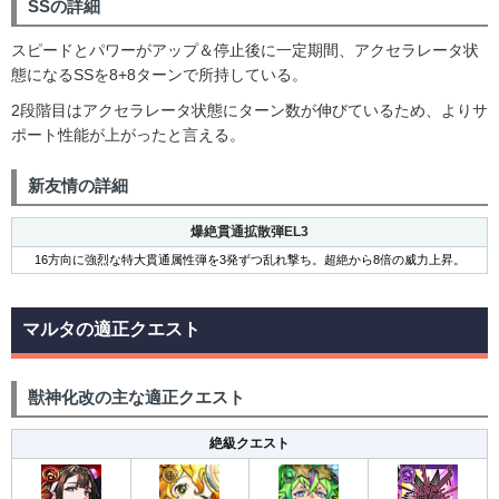
SSの詳細
スピードとパワーがアップ＆停止後に一定期間、アクセラレータ状
態になるSSを8+8ターンで所持している。
2段階目はアクセラレータ状態にターン数が伸びているため、よりサ
ポート性能が上がったと言える。
新友情の詳細
爆絶貫通拡散弾EL3
16方向に強烈な特大貫通属性弾を3発ずつ乱れ撃ち。超絶から8倍の威力上昇。
マルタの適正クエスト
獣神化改の主な適正クエスト