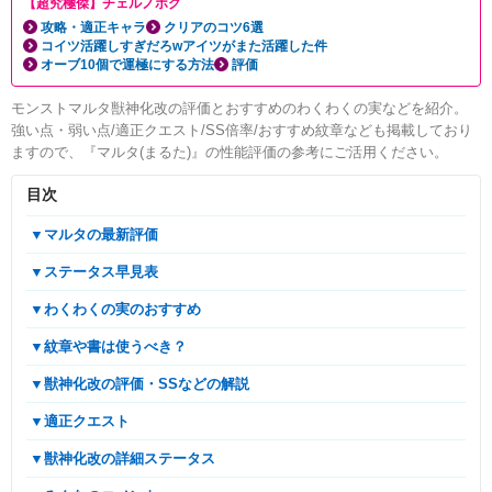
【超究極傑】チェルノボグ
攻略・適正キャラ
クリアのコツ6選
コイツ活躍しすぎだろwアイツがまた活躍した件
オーブ10個で運極にする方法
評価
モンストマルタ獣神化改の評価とおすすめのわくわくの実などを紹介。
強い点・弱い点/適正クエスト/SS倍率/おすすめ紋章なども掲載しており
ますので、『マルタ(まるた)』の性能評価の参考にご活用ください。
目次
▼マルタの最新評価
▼ステータス早見表
▼わくわくの実のおすすめ
▼紋章や書は使うべき？
▼獣神化改の評価・SSなどの解説
▼適正クエスト
▼獣神化改の詳細ステータス