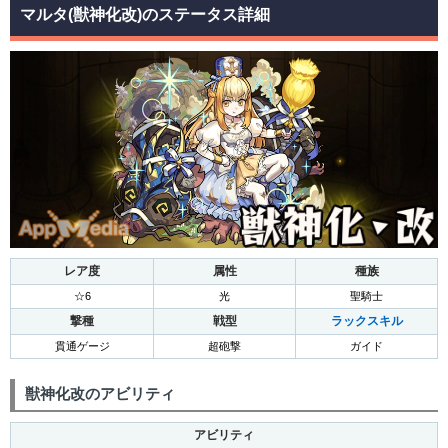
マルタ(獣神化改)のステータス詳細
レア度
属性
種族
☆6
光
聖騎士
撃種
戦型
ラックスキル
貫通ゲージ
超砲撃
ガイド
獣神化改のアビリティ
アビリティ