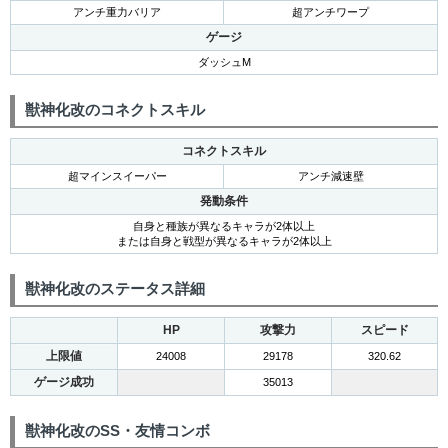
アンチ重力バリア
超アンチワープ
ゲージ
ダッシュM
獣神化改のコネクトスキル
コネクトスキル
超マインスイーパー
アンチ減速壁
発動条件
自身と種族が異なるキャラが2体以上
または自身と戦型が異なるキャラが2体以上
獣神化改のステータス詳細
HP
攻撃力
スピード
上限値
24008
29178
320.62
ゲージ成功
35013
獣神化改のSS・友情コンボ