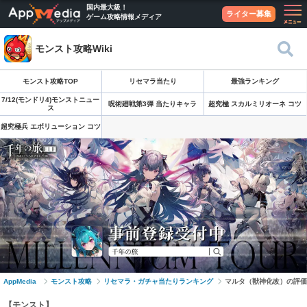
国内最大級！
ライター募集
ゲーム攻略情報メディア
モンスト攻略Wiki
モンスト攻略TOP
リセマラ当たり
最強ランキング
7/12(モンドリ4)モンストニュー
呪術廻戦第3弾 当たりキャラ
超究極 スカルミリオーネ コツ
ス
超究極兵 エボリューション コツ
AppMedia
モンスト攻略
リセマラ・ガチャ当たりランキング
マルタ（獣神化改）の評価
【モンスト】