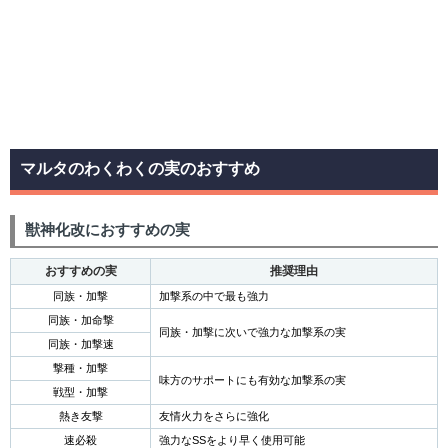
マルタのわくわくの実のおすすめ
獣神化改におすすめの実
おすすめの実
推奨理由
同族・加撃
加撃系の中で最も強力
同族・加命撃
同族・加撃に次いで強力な加撃系の実
同族・加撃速
撃種・加撃
味方のサポートにも有効な加撃系の実
戦型・加撃
熱き友撃
友情火力をさらに強化
速必殺
強力なSSをより早く使用可能