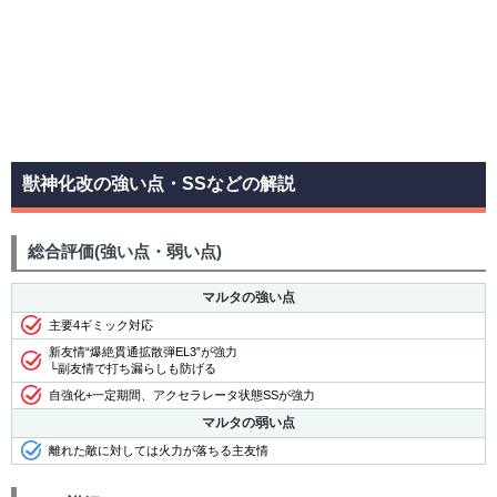
獣神化改の強い点・SSなどの解説
総合評価(強い点・弱い点)
マルタの強い点
主要4ギミック対応
新友情“爆絶貫通拡散弾EL3”が強力
└副友情で打ち漏らしも防げる
自強化+一定期間、アクセラレータ状態SSが強力
マルタの弱い点
離れた敵に対しては火力が落ちる主友情