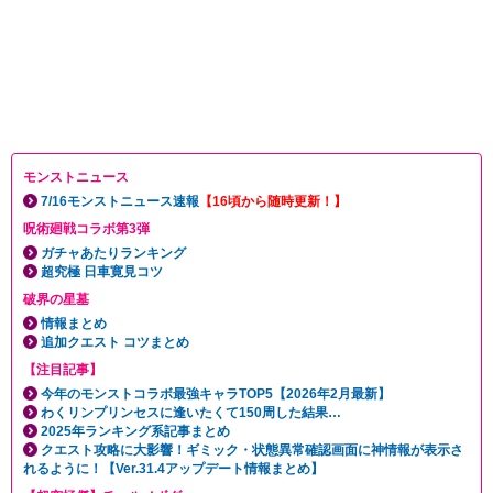
モンストニュース
7/16モンストニュース速報
【16頃から随時更新！】
呪術廻戦コラボ第3弾
ガチャあたりランキング
超究極 日車寛見コツ
破界の星墓
情報まとめ
追加クエスト コツまとめ
【注目記事】
今年のモンストコラボ最強キャラTOP5【2026年2月最新】
わくリンプリンセスに逢いたくて150周した結果…
2025年ランキング系記事まとめ
クエスト攻略に大影響！ギミック・状態異常確認画面に神情報が表示さ
れるように！【Ver.31.4アップデート情報まとめ】