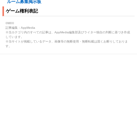
ルーム募集掲示板
ゲーム権利表記
©MIXI
記事編集：AppMedia
※当カテゴリ内のすべての記事は、AppMedia編集部及びライター独自の判断に基づき作成
しています。
※当サイトが掲載しているデータ、画像等の無断使用・無断転載は固くお断りしておりま
す。