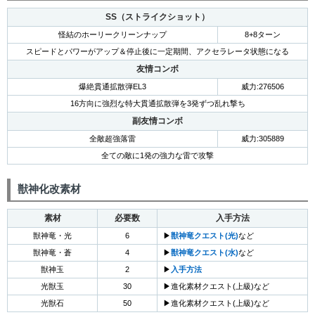
SS（ストライクショット）
怪結のホーリークリーンナップ
8+8ターン
スピードとパワーがアップ＆停止後に一定期間、アクセラレータ状態になる
友情コンボ
爆絶貫通拡散弾EL3
威力:276506
16方向に強烈な特大貫通拡散弾を3発ずつ乱れ撃ち
副友情コンボ
全敵超強落雷
威力:305889
全ての敵に1発の強力な雷で攻撃
獣神化改素材
素材
必要数
入手方法
獣神竜・光
6
▶
獣神竜クエスト(光)
など
獣神竜・蒼
4
▶
獣神竜クエスト(水)
など
獣神玉
2
▶
入手方法
光獣玉
30
▶進化素材クエスト(上級)など
光獣石
50
▶進化素材クエスト(上級)など