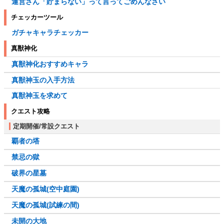
運営さん「貯まらない」って言ってごめんなさい
チェッカーツール
ガチャキャラチェッカー
真獣神化
真獣神化おすすめキャラ
真獣神玉の入手方法
真獣神玉を求めて
クエスト攻略
定期開催/常設クエスト
覇者の塔
禁忌の獄
破界の星墓
天魔の孤城(空中庭園)
天魔の孤城(試練の間)
未開の大地