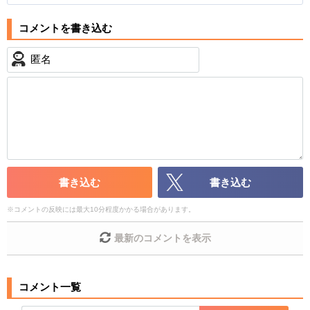
以下の書き込みを禁止とし、場合によってはコメント削除や書き込
アビリティ
み制限を行う可能性がございます。 あらかじめご了承ください。
マインスイーパー
アンチウィンド
・公序良俗に反する投稿
ゲージ
・スパムなど、記事内容と関係のない投稿
アンチ減速壁
ダッシュM
・誰かになりすます行為
・個人情報の投稿や、他者のプライバシーを侵害する投
稿
・一度削除された投稿を再び投稿すること
・外部サイトへの誘導や宣伝
・アカウントの売買など金銭が絡む内容の投稿
書き込む
書き込む
HP
攻撃力
スピード
・各ゲームのネタバレを含む内容の投稿
・その他、管理者が不適切と判断した投稿
上限値
22634
27882
302.05
※
コメントの反映には最大10分程度かかる場合があります。
ゲージ成功
33458
コメントの削除につきましては下記フォームより申請を
最新のコメントを表示
いただけますでしょうか。
コメントの削除を申請する
※投稿内容を確認後、順次対
SS（ストライクショット）
応させていただきます。ご了承ください。
怪滅のホーリーパニッシュメント
12+8ターン