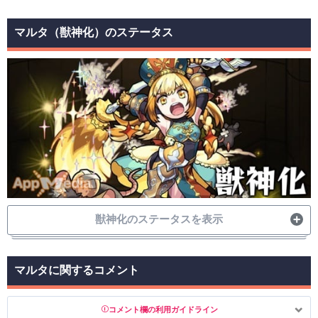
マルタ（獣神化）のステータス
獣神化のステータスを表示
レア度
属性
種族
☆6
光
聖騎士
マルタに関するコメント
撃種
戦型
ラックスキル
貫通ゲージ
砲撃
ガイド
コメント欄の利用ガイドライン