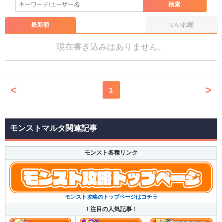
※一度削除したコメントは復元ができませんのでご注意
検索
スピードとパワーがアップ＆味方がふれるとスピードがアップする状態になる
ください。
友情コンボ
最新順
いいね順
また、過度な利用規約の違反や、弊社に損害の及ぶ内容の書き込み
超絶貫通拡散弾EL3
威力:31491
があった場合は、法的措置をとらせていただく場合もございますの
現在書き込みはありません。
16方向に超強力な特大貫通属性弾を3発ずつ乱れ撃ち
で、あらかじめご理解くださいませ。
副友情コンボ
全敵超落雷
威力:71750
全ての敵に1発の超落雷で攻撃
<
>
1
素材
必要数
入手方法
モンストマルタ関連記事
獣神竜・光
3
▶
獣神竜クエスト(光)
など
獣神竜・蒼
2
▶
獣神竜クエスト(水)
など
モンスト各種リンク
獣神玉
2
▶
入手方法
光獣玉
30
▶進化素材クエスト(上級)など
光獣石
50
▶進化素材クエスト(上級)など
モンスト攻略のトップページはコチラ
！注目の人気記事！