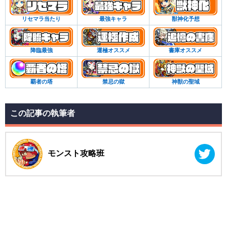
リセマラ当たり
最強キャラ
獣神化予想
降臨最強
運極オススメ
書庫オススメ
覇者の塔
禁忌の獄
神獣の聖域
この記事の執筆者
モンスト攻略班