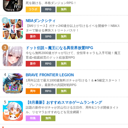
死を賭ける、本格ダンジョンRPG！
コラボ
RPG
無料
2
NBAダンクシティ
【8/6リリース】ガチャ240連分以上が引けるイベを開催中！NBAス
ターで魅せる爽快ストリートバスケ！
新作
SPG
無料
3
ドット伝説～魔王になる異世界放置RPG
今なら無料2000連ガチャが引けて、全恒常キャラも入手可能！魔王
育成×箱庭経営のドット絵放置RPG
新作
RPG
無料
4
BRAVE FRONTIER LEGION
1周年記念で最大1000連無料ガチャが引ける！＆★5確定スタート！
「ブレフロ」最新作の共闘対戦RPG
周年
RPG
無料
5
【8月最新】おすすめスマホゲームランキング
話題の新作やガチャが沢山引ける注目作、周年&コラボ開催タイト
ル、リセマラおすすめなどを完全網羅！
特集
無料