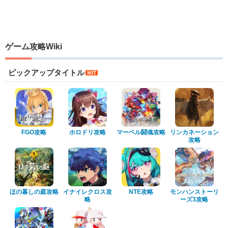
ゲーム攻略Wiki
ピックアップタイトル
FGO攻略
ホロドリ攻略
マーベル闘魂攻略
リンカネーション
攻略
ほの暮しの庭攻略
イナイレクロス攻
NTE攻略
モンハンストーリ
略
ーズ3攻略