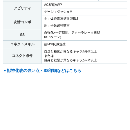
AGB/超AWP
アビリティ
ゲージ：ダッシュM
主：爆絶貫通拡散弾EL3
友情コンボ
副：全敵超強落雷
自強化+一定期間、アクセラレータ状態
SS
(8+8ターン)
コネクトスキル
超MS/反減速壁
自身と種族が異なるキャラが2体以上
コネクト条件
または
自身と戦型が異なるキャラが2体以上
▼獣神化改の強い点・SS詳細などはこちら