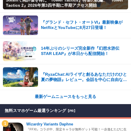
Tactics 2』2026年第3四半期に早期アクセス開始
『グランド・セフト・オートVI』最新映像が
NetflixとYouTubeに8月27日登場！
14年ぶりのシリーズ完全新作『幻想水滸伝
STAR LEAP』が本日から配信開始！
『RyzaChat:AIライザと創るあなただけのひと
夏の夢物語』レビュー。会話を中心に自由な冒
険を進めていくシステムはこれまでにない新鮮
な体験が楽しめる【先行プレイレポート】
最新ゲームニュースをもっと見る
無料スマホゲーム厳選ランキング
【PR】
1
Wizardry Variants Daphne
『FFXI』コラボ中、限定キャラが無料ゲット可能！一歩進むたびに生