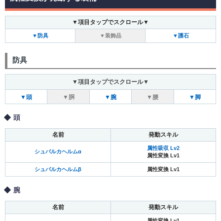
▼項目タップでスクロール▼
▼防具
▼装飾品
▼護石
防具
▼項目タップでスクロール▼
▼頭
▼胴
▼腕
▼腰
▼脚
頭
名前
発動スキル
属性吸収 Lv2
シュバルカヘルムα
属性変換 Lv1
シュバルカヘルムβ
属性変換 Lv1
腕
名前
発動スキル
属性変換 Lv1