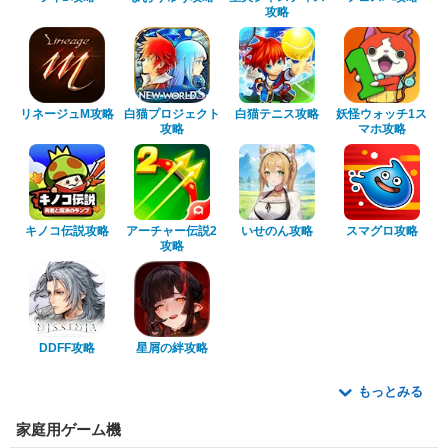
攻略
リネージュM攻略
白猫プロジェクト
白猫テニス攻略
妖怪ウォッチ1ス
攻略
マホ攻略
キノコ伝説攻略
アーチャー伝説2
いせのん攻略
スマグロ攻略
攻略
DDFF攻略
星屑の絆攻略
もっとみる
家庭用ゲーム機