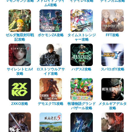
マモンキング攻略
メトロイドプライ
イナイレV攻略
ディンカム攻略
ム4攻略
ゼルダ無双封印戦
ポケモンZA攻略
タイムストレンジ
FFT攻略
記攻略
ャー攻略
サイレントヒルf
ロストソウルアサ
ハデス2攻略
スパロボY攻略
攻略
イド攻略
2XKO攻略
デモエクTS攻略
牧場物語グランド
メタルギアデルタ
バザール攻略
攻略