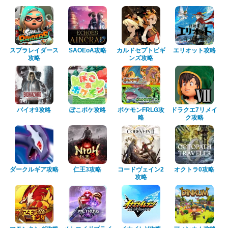
スプラレイダース
SAOEoA攻略
カルドセプトビギ
エリオット攻略
攻略
ンズ攻略
バイオ9攻略
ぽこポケ攻略
ポケモンFRLG攻
ドラクエ7リメイ
略
ク攻略
ダークルギア攻略
仁王3攻略
コードヴェイン2
オクトラ0攻略
攻略