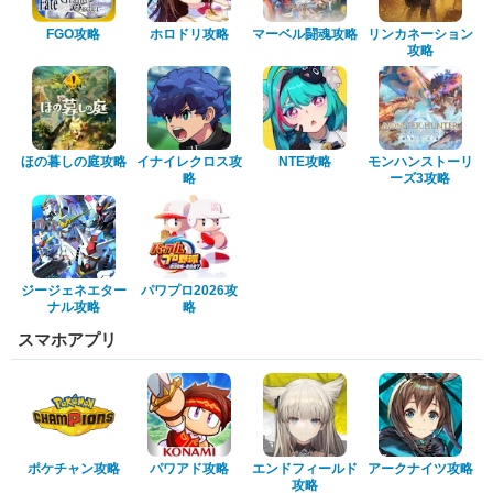
FGO攻略
ホロドリ攻略
マーベル闘魂攻略
リンカネーション
攻略
ほの暮しの庭攻略
イナイレクロス攻
NTE攻略
モンハンストーリ
略
ーズ3攻略
ジージェネエター
パワプロ2026攻
ナル攻略
略
スマホアプリ
ポケチャン攻略
パワアド攻略
エンドフィールド
アークナイツ攻略
攻略