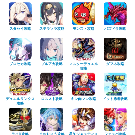
スタセイ攻略
ステラソラ攻略
モンスト攻略
パズドラ攻略
プロセカ攻略
ブルアカ攻略
マスターデュエル
ダフネ攻略
攻略
デュエルリンクス
ロススト攻略
キン肉マン攻略
ドット勇者攻略
攻略
ライD攻略
まおりゅう攻略
星矢ジャスティス
フェスバ攻略