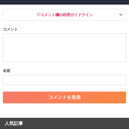
コメント欄の利用ガイドライン
コメント
以下の書き込みを禁止とし、場合によってはコメント削除や書き込み制
限を行う可能性がございます。 あらかじめご了承ください。
・公序良俗に反する投稿
・スパムなど、記事内容と関係のない投稿
・誰かになりすます行為
・個人情報の投稿や、他者のプライバシーを侵害する投稿
名前
・一度削除された投稿を再び投稿すること
・外部サイトへの誘導や宣伝
・アカウントの売買など金銭が絡む内容の投稿
・各ゲームのネタバレを含む内容の投稿
・その他、管理者が不適切と判断した投稿
コメントの削除につきましては下記フォームより申請をいた
だけますでしょうか。
人気記事
コメントの削除を申請する
※投稿内容を確認後、順次対応さ