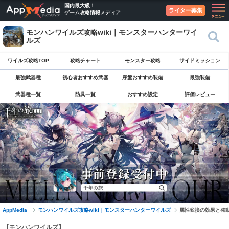
国内最大級！
ライター募集
ゲーム攻略情報メディア
モンハンワイルズ攻略wiki｜モンスターハンターワイ
ルズ
ワイルズ攻略TOP
攻略チャート
モンスター攻略
サイドミッション
最強武器種
初心者おすすめ武器
序盤おすすめ装備
最強装備
武器種一覧
防具一覧
おすすめ設定
評価レビュー
AppMedia
モンハンワイルズ攻略wiki｜モンスターハンターワイルズ
属性変換の効果と発
【モンハンワイルズ】