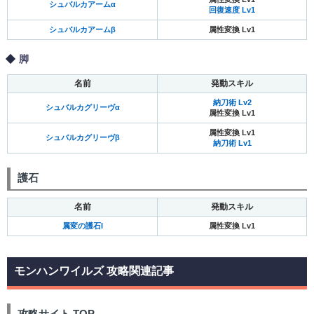
シュバルカアームα
回復速度 Lv1
シュバルカアームβ
属性変換 Lv1
脚
名前
発動スキル
納刀術 Lv2
シュバルカグリーヴα
属性変換 Lv1
属性変換 Lv1
シュバルカグリーヴβ
納刀術 Lv1
護石
名前
発動スキル
属変の護石I
属性変換 Lv1
モンハンワイルズ 攻略関連記事
攻略サイト TOP