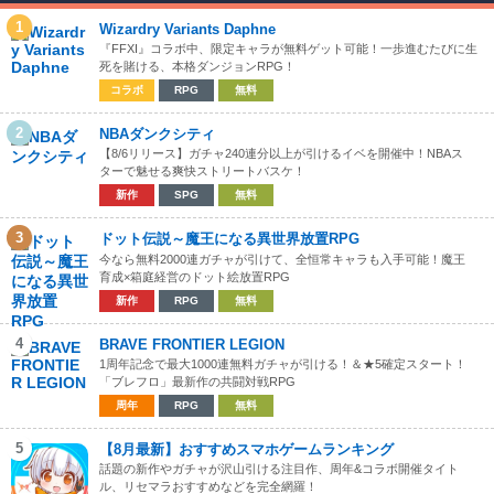
1
Wizardry Variants Daphne
『FFXI』コラボ中、限定キャラが無料ゲット可能！一歩進むたびに生
死を賭ける、本格ダンジョンRPG！
コラボ
RPG
無料
2
NBAダンクシティ
【8/6リリース】ガチャ240連分以上が引けるイベを開催中！NBAス
ターで魅せる爽快ストリートバスケ！
新作
SPG
無料
3
ドット伝説～魔王になる異世界放置RPG
今なら無料2000連ガチャが引けて、全恒常キャラも入手可能！魔王
育成×箱庭経営のドット絵放置RPG
新作
RPG
無料
4
BRAVE FRONTIER LEGION
1周年記念で最大1000連無料ガチャが引ける！＆★5確定スタート！
「ブレフロ」最新作の共闘対戦RPG
周年
RPG
無料
5
【8月最新】おすすめスマホゲームランキング
話題の新作やガチャが沢山引ける注目作、周年&コラボ開催タイト
ル、リセマラおすすめなどを完全網羅！