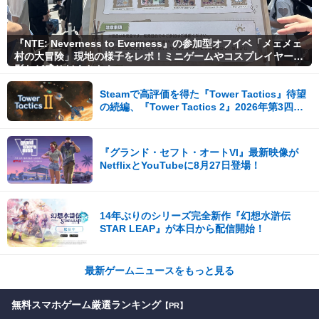
『NTE: Neverness to Everness』の参加型オフイベ「メェメェ
村の大冒険」現地の様子をレポ！ミニゲームやコスプレイヤー撮
影など盛りだくさん！
Steamで高評価を得た『Tower Tactics』待望
の続編、『Tower Tactics 2』2026年第3四半
期に早期アクセス開始
『グランド・セフト・オートVI』最新映像が
NetflixとYouTubeに8月27日登場！
14年ぶりのシリーズ完全新作『幻想水滸伝
STAR LEAP』が本日から配信開始！
最新ゲームニュースをもっと見る
無料スマホゲーム厳選ランキング
【PR】