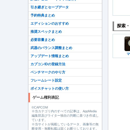
引き継ぎとセーブデータ
予約特典まとめ
エディションのおすすめ
探索・
推奨スペックまとめ
必要容量まとめ
武器のバランス調整まとめ
マ
アップデート情報まとめ
カプコンIDの登録方法
ベンチマークのやり方
フレームレート設定
ボイスチャットの使い方
ゲーム権利表記
©CAPCOM
※当カテゴリ内のすべての記事は、AppMedia
編集部及びライター独自の判断に基づき作成し
ています。
※当サイトが掲載しているデータ、画像等の無
断使用・無断転載は固くお断りしております。