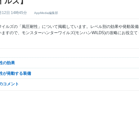
イルズ】
月12日 14時45分
AppMedia編集部
ワイルズの「風圧耐性」について掲載しています。レベル別の効果や発動装備
いますので、モンスターハンターワイルズ(モンハンWILDS)の攻略にお役立て
耐性の効果
耐性が発動する装備
なのコメント