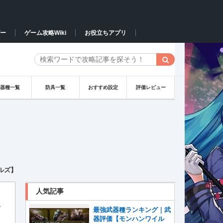
ー
ゲーム攻略Wiki
お役立ちアプリ
武器種一覧
防具一覧
おすすめ設定
評価レビュー
ルズ】
人気記事
タ
最強武器種ランキング｜武
器評価【モンハンワイル