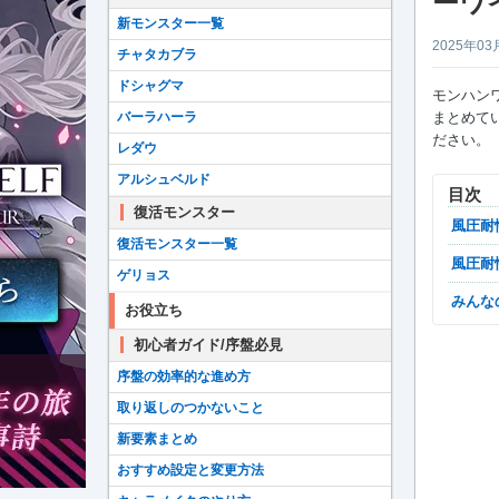
ーワ
新モンスター一覧
2025年03
チャタカブラ
ドシャグマ
モンハン
バーラハーラ
まとめて
ださい。
レダウ
アルシュベルド
目次
復活モンスター
風圧
復活モンスター一覧
風圧
ゲリョス
みん
お役立ち
初心者ガイド/序盤必見
序盤の効率的な進め方
取り返しのつかないこと
新要素まとめ
おすすめ設定と変更方法