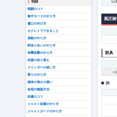
戦闘
Lv
戦闘のコツ
集中モードのやり方
風圧耐
傷口の付け方
セクレトでできること
相殺のやり方
鍔迫り合いのやり方
防具
奇襲攻撃のやり方
武器の切り替え
スリンガーの使い方
▼
乗りのやり方
個体の強さの違い
胴
金冠の確認方法
回避のコツ
ジャスト回避のやり方
ジャストガードのやり方