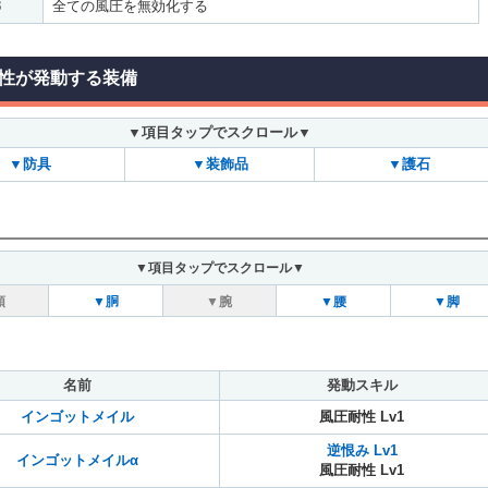
3
全ての風圧を無効化する
性が発動する装備
▼項目タップでスクロール▼
▼防具
▼装飾品
▼護石
▼項目タップでスクロール▼
頭
▼胴
▼腕
▼腰
▼脚
名前
発動スキル
インゴットメイル
風圧耐性 Lv1
逆恨み Lv1
インゴットメイルα
風圧耐性 Lv1