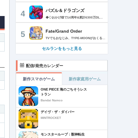
パズル＆ドラゴンズ
4
◆◇おかげ様で14周年&累計6300万DLを突破!◇◆ パズルRPGの定番『パズル＆ドラゴンズ』に、「協力プレイダンジョン」が登場！友達と協力していろんなダンジョンにチャレンジしてみよう！ ------------------------ ◆パズドラ ゲーム紹介◆ ------------------------ パズルで大冒険! 「パズル＆ドラゴンズ」はモンスターと一緒にパズルの力で冒険するゲームです。 世界中のダンジョンを踏破して、伝説のドラゴンを見つけ出そう! 「パズル＆ドラゴンズ」のダウンロードは無料! 一部有料コンテンツもご利用いただけますが、 最後まで無料でお楽しみいただくことが可能です。 ▼基本ルールは簡単パズル! 同じ色のドロップを、縦か横に3つそろえて消すパズルゲームです。 ドロップをうまく動かして、同時消しや爽快コンボを狙おう! ▼モンスターとの戦い! ドロップを消すと、味方のモンスターが敵を攻撃! 敵にやられる前にコンボで大ダメージを狙ってやっつけよう! ▼ゲットしたモンスターでチームを組もう! ダンジョンで拾った卵を持ち帰ると、新たなモンスターが誕生! 好きなモンスターを組み合わせて、あなただけのオリジナルチームを作ろう! モンスターはダンジョン以外にガチャでもゲットできるよ! ▼モンスター育成 モンスター同士を合成することで、モンスターがパワーアップ! 特定の条件で進化できるモンスターや、パワーアップで究極進化するモンスター も・・・! ▼友達と一緒にあそぼう!! パズドラのゲーム内で知り合ったフレンド同士で、モンスターをレンタルできるよ! 友達のモンスターと一緒にいろんなダンジョンを冒険しよう! ▼協力プレイダンジョン！ 友達との協力プレイでパズドラがもっと楽しく！一定以上のランクになると、2人で協力しながらダンジョンに挑む「協力プレイダンジョン」が遊べるよ！ ■■【価格】■■ アプリ本体：無料 ※一部有料アイテムがございます。 ■■【パズドラパスについて】■■ ▼価格 月額980円（税込）※1週間の無料トライアル実施中！ ▼期間 1ヶ月間（利用開始日から起算）/月額自動更新 ▼特典 ・毎日特別な専用ダンジョン配信！ クリアすると魔法石やゴッドフェスガチャなどの報酬ゲット！ ・編成できるチームが 5個 増加！ ・ダンジョンクリア時のランク経験値が 5％ 増加！ （協力プレイのダンジョンは対象外） ・降臨モンスターや進化素材がいつでも獲得できる！ 専用ダンジョンで好きなモンスターをゲット！ ・バッジ「コスト∞」に「操作時間3秒延長」追加！ ▼自動更新の詳細 ・パズドラパスは、自動更新の月額有料(サブスクリプション型)サービスです。 解約をしない限り、自動的に毎月料金が発生します。 ・無料トライアルはパズドラパス初回購入のお客様のみとなります。 ・有効期間終了の24時間以上前までに解約しないと自動更新され、月額料金が発生します。 ・自動更新された際の決済は、パズドラパス有効期間の終了日の24時間以内に行われます。 ▼決済について ・パズドラパスの決済は、ご利用のiTunesアカウントに請求されます。 ・パズドラパスの登録・管理・解約はApp Storeのアカウント設定から行うことができます。 [App Store]アプリ画面右上[人のアイコン]の アカウントをタップ >サブスクリプション-［有効欄］ >［パズル&ドラゴンズ］-［パズドラパス］ >［登録をキャンセル］をタップして解約 ※ご利用のOSのバージョンによって 上記が表示されない場合には、 以下手順からご確認ください。 [App Store]アプリ[おすすめ]タブの最下部から [Apple ID]をタップ L 画面右上[人のアイコン] - [Apple ID]をタップ >［Apple IDを表示］-［登録］ >［パズル&ドラゴンズ］-［パズドラパス］ >［登録をキャンセル］をタップして解約 ※iTunes からも同様の確認や自動更新の解除・設定を行うことができます。 ご利用前に「アプリケーション使用許諾契約」に表示されている利用規約を必ずご確認ください。 お客様がダウンロードボタンをクリックされ、本アプリケーションをダウンロードされた場合には、利用規約に同意したものとみなされます。 アプリケーション公式サイト「https://pad.gungho.jp/」 本アプリの利用規約は、（TOP＞その他＞利用規約/プライバシー・ポリシーページ＞利用規約ページ） https://mobile.gungho.jp/reg/rules/terms.html の「利用規約」をご参照下さい。 本アプリのプライバシー・ポリシーは、（TOP＞その他＞利用規約/プライバシー・ポリシー＞プライバシー・ポリシーページ） https://mobile.gungho.jp/reg/pad/privacy/index.html の「プライバシーポリシー」をご参照下さい。
Fate/Grand Order
5
TVでもおなじみ、TYPE-MOONがおくるFateのRPG！ スマホでも本格的なRPGが楽しめる。 文字数にして500万字超という、圧倒的なボリュームを堪能できるストーリー！ 本編以外にもキャラクターごとにストーリーを用意し、Fateファンも今回はじめてFateの世界を体験される方も十分満足いただける内容となっています。 【あらすじ】 西暦2015年。 地球の未来を観測するカルデアは、2017年以降の人類史が崩壊している事実を確認した。 昨日まで確かに存在していた2115年までの“約束された未来”は、何の前触れもなく突如として消え去ったのだ。 なぜ。どうして。だれが。どうやって。 西暦2004年 日本 ある地方都市。 ここに今まではなかった、「観測できない領域」が現れたと。 カルデアはこれを人類絶滅の原因と仮定し、いまだ実験段階だった第六の実験を決行する事となった。 それは過去への時間旅行。 人間を霊子化させて過去に送りこみ、事象に介入する事で時空の特異点を解明、あるいは破壊する禁断の儀式。 その名を人理守護指令、グランドオーダー。 人類を守るために人類史に立ち向かう、運命と戦うものたちの総称である。 【ゲーム概要】 スマホに最適化された簡単操作のコマンドオーダーバトル！ プレイヤーはマスターとなって英霊たちを操り敵を倒し謎を解明していく。 好みの英霊で戦うか、強い英霊で戦うかバトルスタイルはプレイヤーしだい。 ◆豪華声優陣が続々参加 青木志貴、茜屋日海夏、赤羽根健治、明坂聡美、浅川悠、朝日奈丸佳、阿澄佳奈、阿部彬名、阿部敦、阿部里果、雨宮天、新井里美、井口裕香、井澤詩織、石川界人、石川由依、石谷春貴、伊瀬茉莉也、市ノ瀬加那、伊藤彩沙、伊藤かな恵、伊東健人、伊藤静、伊藤美紀、稲田徹、井上和彦、井上喜久子、井上麻里奈、伊丸岡篤、石見舞菜香、上坂すみれ、植田佳奈、上田麗奈、内田真礼、内田雄馬、内山昂輝、梅原裕一郎、江川央生、江口拓也、江越彬紀、遠藤綾、大久保瑠美、大空直美、大塚明夫、大塚芳忠、大原さやか、大和田仁美、岡本信彦、置鮎龍太郎、小倉唯、小澤亜李、小野賢章、小野大輔、小野友樹、小見川千明、かかずゆみ、柿原徹也、加隈亜衣、笠間淳、加瀬康之、門脇舞以、金元寿子、神尾晋一郎、茅野愛衣、川澄綾子、河西健吾、川野剛稔、神奈延年、鬼頭明里、木村珠莉、木村良平、桐本拓哉、釘宮理恵、久野美咲、黒木ほの香、黒田崇矢、桑原由気、KENN、高野麻里佳、古賀葵、小清水亜美、後藤邑子、小西克幸、小林千晃、小林ゆう、小林裕介、小原好美、小松未可子、子安武人、小山力也、近藤玲奈、斎賀みつき、西前忠久、斉藤壮馬、斎藤千和、坂本真綾、佐倉綾音、櫻井孝宏、佐藤聡美、佐藤利奈、沢城みゆき、下屋則子、島﨑信長、嶋村侑、庄司宇芽香、白石晴香、新垣樽助、真堂圭、末柄里恵、杉田智和、杉山紀彰、鈴木達央、鈴木崚汰、鈴代紗弓、鈴村健一、諏訪彩花、諏訪部順一、関俊彦、関智一、瀬戸麻沙美、芹澤優、仙台エリ、千本木彩花、園崎未恵、大地葉、高乃麗、高野直子、高橋花林、高橋李依、高山みなみ、武内駿輔、竹内良太、武田華、田中敦子、田中美海、田中理恵、谷山紀章、種﨑敦美、種田梨沙、田丸篤志、田村睦心、田村ゆかり、丹下桜、千葉繁、千葉翔也、津田健次郎、紡木吏佐、鶴岡聡、寺崎裕香、寺島拓篤、東山奈央、土岐隼一、飛田展男、戸松遥、豊永利行、鳥海浩輔、中井和哉、中田譲治、長縄まりあ、仲村美沙希、中村悠一、名塚佳織、生天目仁美、浪川大輔、能登麻美子、野中藍、乃村健次、土師孝也、長谷川育美、花江夏樹、花澤香菜、花守ゆみり、早見沙織、原由実、春野杏、潘めぐみ、日岡なつみ、日笠陽子、日野聡、平川大輔、ファイルーズあい、福圓美里、福西勝也、福山潤、藤井隼、藤沼建人、ブリドカットセーラ恵美、古川慎、保志総一朗、星野貴紀、堀内賢雄、堀江由衣、本多真梨子、本多陽子、本渡楓、前野智昭、M・A・O、増田俊樹、Machico、松風雅也、真殿光昭、マフィア梶田、三上哲、三木眞一郎、水樹奈々、水島大宙、水橋かおり、緑川光、水瀬いのり、南央美、峯田茉優、宮野真守、宮本充、村瀬歩、森川智之、森田了介、森永千才、森なな子、諸星すみれ、安井邦彦、山路和弘、山下大輝、山下七海、山寺宏一、山根綺、山野井仁、山村響、悠木碧、ゆかな、遊佐浩二、吉野裕行、佳村はるか、米澤円、若林直美、和氣あず未、和多田美咲（50音順） ◆全体構成・メインシナリオ・シナリオ・総監督 奈須きのこ ◆リードキャラクターデザイナー 武内崇 ◆アートディレクション TYPE-MOON ◆メインシナリオ・シナリオ執筆 東出祐一郎、桜井光 水瀬葉月、星空めてお ◆ゲストライター amphibian、虚淵玄（ニトロプラス）、acpi、ＯＫＳＧ（TYPE-MOON）、経験値、小太刀右京、三田誠、たけのこ星人、橘公司、田中天（株式会社フラッグノーツ）、成田良悟、鋼屋ジン、ひろやまひろし、円居挽、茗荷屋甚六、矢野俊策（株式会社フラッグノーツ）、リヨ（50音順） ◆キャラクターデザイン I-IV、蒼月タカオ（TYPE-MOON）、AKIRA、Azusa、東冬、荒野、Anmi、池澤真、石田あきら、いみぎむる、兔ろうと、羽海野チカ、大森葵、岡崎武士、okojo、およ、加藤いつわ、カワグチタケシ、きばどりリュー、桐原小鳥、ギンカ、倉花千夏、黒星紅白、小梅けいと、近衛乙嗣、小松崎類、こやまひろかず（TYPE-MOON）、西藤浩樹（LASENGLE）、saitom、坂本みねぢ、佐々木少年、サテー、色素、縞うどん（TYPE-MOON）、島田フミカネ、しまどりる、sime、下越（TYPE-MOON）、シャカＰ（LASENGLE）、白浜鴎、しらび、白峰、真じろう、STAR影法師、曽我誠、タイキ、高橋慶太郎、高山箕犀、竹、武中英雄、武梨えり、たけのこ星人、TAKOLEGS、田島昭宇、タスクオーナ、danciao、中央東口、CHOCO、悌太、Dd、天空すふぃあ、DANGERDROP、toi8、トリダモノ、中原、なまにくATK、西出ケンゴロー、nipi、ネコタワワ、NOCO、pako、林けゐ、原田たけひと、春野友矢、ばん！、Bすけ、左、ヒライユキオ、平野稜二、広江礼威、ひろやまひろし、PFALZ、ぶくろて、huke、BLACK（TYPE-MOON）、古海鐘一、BUNBUN、hou、ホトソウカ、本庄雷太、前田浩孝、マシマサキ、また、松竜、Mika Pikazo、緑川美帆、三輪士郎、村山竜大、めろん22、望月けい、元村人、森井しづき、森山大輔、山中虎鉄、YOCO_N（LASENGLE）、余湖裕輝、米山舞、La-na、lack、リヨ、Ryota-H、輪くすさが、redjuice、ReDrop、ろび～な、ワダアルコ、渡れい（50音順） このアプリケーションには、（株）ＣＲＩ・ミドルウェアの「CRIWARE（TM）」が使用されています。
セルランをもっと見る
配信/発売カレンダー
新作スマホゲーム
新作家庭用ゲーム
ONE PIECE 海のごちそうレス
トラン
Bandai Namco
デイヴ・ザ・ダイバー
MINTROCKET
モンスターループ：獣神転生