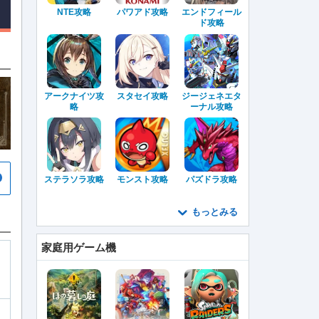
NTE攻略
パワアド攻略
エンドフィール
ド攻略
アークナイツ攻
スタセイ攻略
ジージェネエタ
略
ーナル攻略
ステラソラ攻略
モンスト攻略
パズドラ攻略
もっとみる
家庭用ゲーム機