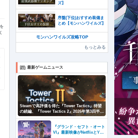
ズ】
序盤(下位)おすすめ装備ま
とめ【モンハンワイルズ】
を
く
モンハンワイルズ攻略TOP
もっとみる
最新ゲームニュース
Steamで高評価を得た『Tower Tactics』待望
の続編、『Tower Tactics 2』2026年第3四半期
に早期アクセス開始
『グランド・セフト・オート
VI』最新映像がNetflixとYou
Tubeに8月27日登場！