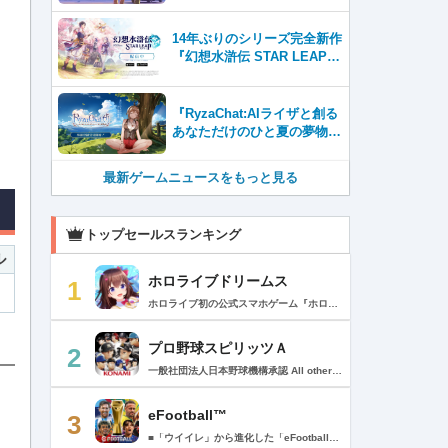
14年ぶりのシリーズ完全新作
『幻想水滸伝 STAR LEAP』
が本日から配信開始！
『RyzaChat:AIライザと創る
あなただけのひと夏の夢物
語』レビュー。会話を中心に
自由な冒険を進めていくシス
最新ゲームニュースをもっと見る
テムはこれまでにない新鮮な
体験が楽しめる【先行プレイ
レポート】
トップセールスランキング
ル
ホロライブドリームス
1
ホロライブ初の公式スマホゲーム『ホロライブドリームス(ホロドリ)』がリズム&RPGとして登場！ リズムゲームを中心に、テーマパークの発展やミニゲームなど多彩なコンテンツを収録！ 総勢50名以上のホロライブメンバーが登場し、初期収録楽曲はなんと150曲以上！ ホロライブのファンも、初めての方も幅広く楽しめる作品で、遊び方はあなた次第！ ▼本格リズムゲーム▼ 公式MVやライブ映像を背景に、本格リズムゲームが楽しめる！ 自分だけのオリジナル譜面を作って公開できる「クリエイト譜面」機能を搭載！ ・超高難度のやり込み譜面 ・タレントへの愛を詰め込んだ譜面 ・みんなで楽しめるネタ譜面 などなど、世界中のプレイヤーがつくった譜面で遊んで、楽しさ無限大！ リズムゲームが苦手な方でもオート機能で安心して遊べる！ タレント育成/編成でスコアアップを目指そう！ ▼初期収録楽曲は150曲以上▼ ホロライブ楽曲から人気カバー楽曲まで幅広く収録！ 最新ヒットから定番曲までラインナップ！ 【ホロライブ楽曲】 ・ビビデバ ・Shiny Smily Story ・BLUE CLAPPER ほか 【カバー楽曲】 ・勇者 ・メギツネ ・わたしの一番かわいいところ ほか ▼ゲームの舞台はテーマパーク▼ 舞台は、世界のどこかに浮かぶ無人島。 ホロライブメンバーと力を合わせ、夢のテーマパークを発展させていく。 リズムゲームやミニゲームをプレイしてクエストを進行しパークを発展させよう！ ホロメンクエストをプレイすることで、操作タレントが増えていく！ 推しホロメンを解放して、夢のテーマパークを作り上げよう！ ホロライブらしさあふれる施設も多数登場！ このゲームだけのオリジナルストーリーも展開！ 夢のテーマパーク完成を目指そう！ ▼1人でもみんなでも楽しめるミニゲーム▼ ひとりでも、みんなでも楽しめる多彩なミニゲームを収録！ マルチプレイ搭載で、協力や対戦で盛り上がろう！ 難しいアクションが苦手な方でも楽しめるシンプル操作のミニゲームも収録！ 短時間で遊べるカジュアルなものから、繰り返し挑戦したくなるやり込み系まで幅広くラインナップ！ プレイして報酬を獲得し、育成やパーク発展をさらに加速させよう！ ▼公式サイト：https://www.hololive-dreams.com ▼利用規約：https://www.hololive-dreams.com/terms ▼プライバシーポリシー：https://qualiarts.jp/privacy ▼Ⓒ COVER / Ⓒ QualiArts, Inc. +++++++++++++++++++++++++++++++++++++++++++++++++++++++++++ このアプリケーションには、株式会社Live2Dの「Live2D」が使用されています。
プロ野球スピリッツＡ
2
一般社団法人日本野球機構承認 All other copyrights or trademarks are the property of their respective owners and are used under license. --------------------------------------------- リアルプロ野球ゲームの決定版がついに登場！ 最高の映像クオリティでプロ野球の臨場感を再現 鍛え上げた最強のチームで日本一を目指そう！ --------------------------------------------- ◇重要なお知らせ◇ ・本アプリはオンラインゲームです。通信可能な環境でお楽しみ下さい。 ・チュートリアル終了時に約650MBのダウンロードが必要です。 ・動作環境 対応OS：iOS 15.0以降、iPadOS 15.0以降 対応端末：iPhone 6s/6s Plus以降、iPad（第5世代）以降、iPad Air 2以降、iPad mini 4以降、iPod touch（第7世代）以降、iPad Pro シリーズ ※動作環境を満たす端末でも、端末の性能や仕様、端末固有のアプリ使用状況などにより、正常に動作しない場合があります。 --------------------------------------------- 【プロ野球スピリッツAとは？】 ◇リアルなプロ野球表現 プロ野球選手が実写と本人そっくりのリアルな3Dモデルで登場！ 試合を熱く盛り上げる実況・解説や観客席からの応援でプロ野球の臨場感をそのまま再現！ ◇3Dアクション野球 迫力の3Dアクション野球では、選手の特徴が結果に大きく影響。本格派投手、技巧派投手、巧打者、強打者・・・選手それぞれの持ち味を活かしながら、自らの力でチームを勝利に導こう！ アクションが苦手な方のために、「ゾーン打ち」や「おまかせ配球」といった簡単操作も搭載。 ◇実在のプロ野球選手が登場!! 実際のプロ野球のペナント成績に基づいた選手たちが登場！ ＜セ・リーグ＞ 阪神タイガース 横浜DeNAベイスターズ 読売ジャイアンツ 中日ドラゴンズ 広島東洋カープ 東京ヤクルトスワローズ ＜パ・リーグ＞ 福岡ソフトバンクホークス 北海道日本ハムファイターズ オリックス・バファローズ 東北楽天ゴールデンイーグルス 埼玉西武ライオンズ 千葉ロッテマリーンズ --------------------------------------------- ■ Vロード ■ セ・パ12球団と対戦。試合は自動で進み、ピンチ・チャンスの場面では出番が発生。試合を決定付ける活躍をして勝ち星を積み重ねて、日本一の座を目指そう！ ■ リーグ ■ 獲得・強化した選手を組み合わせた最強オーダーで、全国のライバルと競う対戦モード。 毎週リーグが自動開催され、リーグランクの昇降格が決まります。 オーダーをより強化し、覇王リーグでの優勝を目指そう！ ■ 選手育成とオーダー ■ 選手は試合を通じてレベルアップ。特訓や特殊能力の習得で潜在能力を限界まで発揮させよう！ 選手の組み合わせによって発動するコンボは、試合展開を大きく左右することも！？ 最強の選手を揃えた最高のチームで頂点を目指そう！ ■ リアルタイム対戦 ■ 新機能！全国の猛者と戦う「ランク戦」と一緒にプロスピAを遊んでいる友達と対戦できる「ルーム戦」。 2つの楽しみ方でオンライン対戦を楽しむことができるぞ！ ■ プロ野球速報 ■ 野球ファン必見、厳選の野球速報がココに！ プロ野球ニュースや選手成績はもちろん、公式戦の試合速報や一球速報も配信！ --------------------------------------------- ◆ 基本無料で最高峰の野球ゲームを！ ◆ 選手は試合報酬などで獲得可能。試合のボーナスや、様々なイベントに参加することでより強力な選手スカウトのチャンスも。着実に戦力を強化していけば、無料でも強力な球団を作りあげることができるぞ。「プロスピA」アプリ上で野球速報もすべて無料でチェック可能！ ◆ 「プロスピA」はこんな方へおすすめ ◆ ・好きな野球選手だけを集めて理想の球団を作りたい。 ・家庭用ゲーム「プロ野球スピリッツ」が好きで、いつでもどこでも「プロスピ」を楽しみたい。 ・「プロスピ」シリーズを遊んだことはないが、リアルな野球ゲームをやってみたい。 ・アクション要素もあるスポーツゲームを楽しみたい。 ・無料で遊べてオンライン対戦もできる野球ゲームやスポーツゲームを探している。 ・無料でも長くやりこめる野球ゲームやスポーツゲームを探している。 ・選手を自分好みに育成できる野球ゲームやスポーツゲームを探している。 ・「実況パワフルプロ野球」「プロ野球ドリームナイン」をプレイしたことがある。 ・ゲームを楽しみながら、最新の野球速報もチェックしたい。 ・野球速報や野球中継は常にチェックしている。 ・スポーツ選手や監督になる夢をスポーツゲームで叶えたい。 ・自分だけのオリジナルチームを、好きなプロ野球球団の選手を集めて作りたい。 ・好きなプロ野球球団の選手をプロスピで再現して遊びたい。 ・プロ野球球団好きの仲間と一緒に遊びたい。 ・子供の頃、プロ野球球団に入りたかった。 ・趣味は好きなプロ野球球団の試合を観戦することだ。 --------------------------------------------- ◆『応援曲利用権』について 【価格と更新間隔】 ・価格：月額480円（税込） ・更新間隔：1ヶ月毎 【サービス内容】 以下の機能が利用可能になります。 ・ダウンロード応援曲 ・応援曲作成 ・応援曲割当て ・試合中に割当てた応援曲が流れる 【無料期間について】 ・利用開始から7日間は無料でお試しいただけます。 ・無料期間が終了する24時間以上前までにサブスクリプションを解約しなかった場合、自動的に有料のサブスクリプションが開始します。 ・無料期間中に手動で無料期間なし版への切り替えを行った場合、残りの無料期間は失われます。 【自動更新の詳細】 ・次回更新日の24時間以上前までにサブスクリプションを解約しなかった場合、自動的に利用期間が更新されます。 ・自動更新が行なわれると、更新日から24時間以内に領収書が届きます。 【次回更新日の確認とサブスクリプションの解約方法】 次回更新日の確認やサブスクリプションの解約手続きは、以下のページで行うことができます。 1. App Storeアプリを開く 2.「Today」タブを開き、右上のユーザーアイコンをタップする 3.「アカウント」画面のユーザー名とメールアドレスが表示されている部分をタップする 4. サインインする 5.「アカウント設定」画面の「サブスクリプション」をタップする ※ご購入いただく前に、必ず『応援曲利用権』販売ページの注意事項と利用規約をご確認ください。 ---------------------------------------------
eFootball™
3
■「ウイイレ」から進化した「eFootball™」 人気サッカーゲーム「ウイニングイレブン」が「eFootball™」とタイトルを変え、大きく進化して生まれ変わりました。「eFootball™」で新しいサッカーゲームを体感しましょう！ ■はじめての方でも安心 ダウンロード後は、実践を交えたステップアップ方式のチュートリアルで直感的に基本操作を覚えることができます！さらに、チュートリアルを全てクリアすると、リオネル メッシがもらえます！！ また、試合の面白さや爽快感を楽しんでいただくためにスマートアシストを実装。 複雑な操作をしなくても、華麗なドリブルやパスで相手をかわして強烈なシュートでゴールを奪うことができます！ 【基本的な遊び方】 ■好きなチームで始めよう 欧州、米州、アジアなど世界各国のクラブやナショナルチームなどお気に入りのチームでスタートできます！ ■選手を獲得しましょう チームを作成したら、選手を獲得しましょう。現役のスーパースターや、歴史に残るレジェンドたちが、あなたのクラブでの活躍を待っています！ ・スペシャル選手リスト 現実の試合で大活躍した選手や、注目リーグの選手、レジェンドなどの特別な選手を獲得できます。 ・スタンダード選手リスト 好きな選手を獲得できます。条件を設定して絞り込むことができます。 ・監督リスト さまざまな戦術や得意な育成タイプを持った監督を獲得できます。 ■試合を楽しもう 獲得した選手でチームを編成したら、いよいよ試合に挑戦！ AIを相手に腕を磨いたり、オンライン対戦でランキングを競ったり、楽しみ方はあなた次第です。 ・対AI戦で腕を磨く 注目リーグのチームやナショナルチームを相手に戦うイベントなど、サッカーシーズンに合わせたさまざまなテーマのイベントが開催されています。 また、10段階にレベル分けされたDivision制の「eFootball™ リーグ」で楽しみながらレベルアップしていくことも可能です！ ・対人戦で実力を試す Division制の全ユーザーとランキングを競う「eFootball™ リーグ」や、毎週開催される様々なイベントで、オンラインでのリアルタイム対戦を楽しむことができます。あなたのドリームチームで、最高峰のDivision 1を目指しましょう！ ・友達と最大3vs3の対戦を楽しむ フレンドマッチ機能を使って、友達と対戦することができます。育て上げたチームの強さを友達に見せつけましょう！ また、最大3vs3の協力対戦も可能。友達とオンラインで集まって対戦を楽しみましょう！ ■選手を育てる 獲得した選手は、選手種別によっては成長させることができます。 試合に出場させたり、ゲーム内アイテムを使用したりして、選手のレベルを上げる事で入手できる「タレントポイント」で、能力パラメータを上昇させましょう。 より自分好みの選手にしたい場合は、手動でポイントを割り振りましょう。 ポイントの割り振りに迷った場合は、[おまかせ]で設定することもできます。 自分だけのお気に入りの選手に育て上げましょう！ 【もっと楽しむ】 ■Live Updateを毎週配信 選手の移籍や、現実の試合での活躍が反映される「Live Update」を搭載。 毎週配信される「Live Update」を参考に、スカッドを編成し試合に挑みましょう。 ■スタジアムをカスタマイズ 試合中のスタジアムに反映されるコレオ・オブジェクトなどのスタジアムパーツをカスタマイズできます。 思い通りのスタジアムにアレンジして、ゲーム体験を彩りましょう！ ※居住国・地域が以下のお客様には、eFootball™ コインによるルートボックス施策をご提供しておりません。 ベルギー、ブラジル(18歳未満) 【最新情報について】 本商品は、新機能やモードの追加、ゲームプレイ・イベントのアップデートを継続的に行っていきます。 最新情報は「eFootball™」公式サイトをご確認ください。 【ダウンロードについて】 本アプリをダウンロードするためには、ストレージに約3.3GBの空き容量が必要となります。 あらかじめ3.3GB以上の容量を空けてからダウンロードを行っていただけますようお願いします。 ダウンロード時はWi-Fi環境で接続することを推奨いたします。 ※アップデートにつきましても同様となります。 【通信環境について】 本アプリはオンラインゲームです。通信可能な環境でお楽しみください。