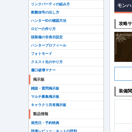
リンクパーティの組み方
モンハ
救難信号の出し方
ハンターIDの確認方法
攻略サ
ロビーの作り方
頭装備の非表示設定
ハンタープロフィール
フォトモード
クエスト化のやり方
傷口破壊マナー
掲示板
雑談・質問掲示板
装備関
マルチ募集掲示板
キャラクリ共有掲示板
製品情報
発売日・予約特典
評価レビュー・ネットの評判