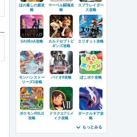
ほの暮しの庭攻
マーベル闘魂攻
スプラレイダー
略
略
ス攻略
SAOEoA攻略
カルドセプトビ
エリオット攻略
ギンズ攻略
モンハンストー
バイオ9攻略
ぽこポケ攻略
リーズ3攻略
ポケモンFRLG
ドラクエ7リメ
ダークルギア攻
攻略
イク攻略
略
もっとみる