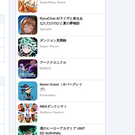
SuperNova Game
RyzaChat:AIライザと創るあ
なただけのひと夏の夢物語
SpiralAI
ダンジョン見聞録
Super Planet
アーククロニクル
KEMCO
Never Grave（ネバーグレイ
ブ）
Pocketpair
NBAダンクシティ
NetEase Games
僕のヒーローアカデミア UNIT
ED SURVIVAL