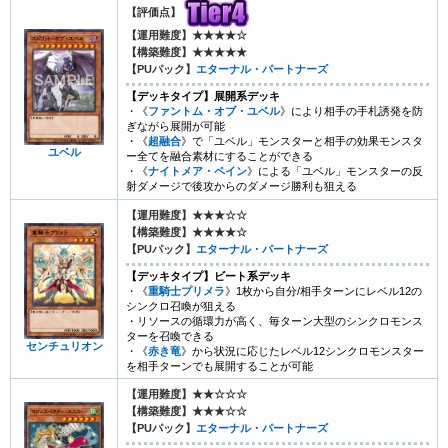
【評価点】
【運用難度】★★★★☆
【構築難度】★★★★★
【PUパック】
エターナル・パートナーズ
【デッキタイプ】展開系デッキ
・《
ファントム・オブ・ユベル
》により相手の手札誘発を防
ぎながら展開が可能
・《
超融合
》で「ユベル」モンスターと相手の効果モンスタ
ユベル
ー全てを融合素材にすることができる
・《
ナイトメア・ペイン
》による「ユベル」モンスターの反
射ダメージで後攻からのダメージ勝利も狙える
【運用難度】★★★☆☆
【構築難度】★★★★☆
【PUパック】
エターナル・パートナーズ
【デッキタイプ】ビート系デッキ
・《
重騎士プリメラ
》1枚から自分/相手ターンにレベル12の
シンクロ召喚が狙える
・リソースの循環力が高く、毎ターン大型のシンクロモンス
ターを召喚できる
センチュリオン
・《
赤き竜
》から状況に応じたレベル12シンクロモンスター
を相手ターンでも展開することが可能
【運用難度】★★☆☆☆
【構築難度】★★★☆☆
【PUパック】
エターナル・パートナーズ