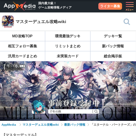
国内最大級！
ライター募集
ゲーム攻略情報メディア
マスターデュエル攻略wiki
MD攻略TOP
環境最強デッキ
デッキ一覧
相互フォロー募集
リミットまとめ
新パック情報
汎用カードまとめ
未実装カード
総合掲示板
AppMedia
マスターデュエル攻略wiki
最新パック情報
「エターナル・パートナーズ」の
【マスターデュエル】