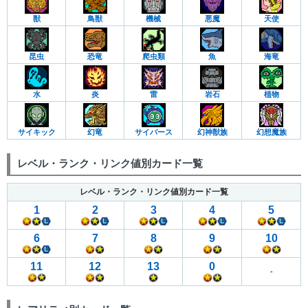
獣
鳥獣
機械
悪魔
天使
昆虫
恐竜
爬虫類
魚
海竜
水
炎
雷
岩石
植物
サイキック
幻竜
サイバース
幻神獣族
幻想魔族
レベル・ランク・リンク値別カード一覧
レベル・ランク・リンク値別カード一覧
1
2
3
4
5
6
7
8
9
10
11
12
13
0
-