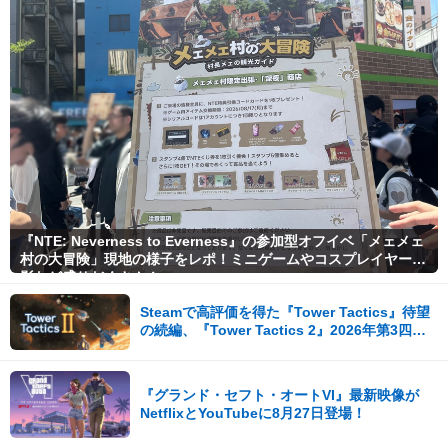
『NTE: Neverness to Everness』の参加型オフイベ「メェメェ
村の大冒険」現地の様子をレポ！ミニゲームやコスプレイヤー撮
影など盛りだくさん！
Steamで高評価を得た『Tower Tactics』待望
の続編、『Tower Tactics 2』2026年第3四半
期に早期アクセス開始
『グランド・セフト・オートVI』最新映像が
NetflixとYouTubeに8月27日登場！