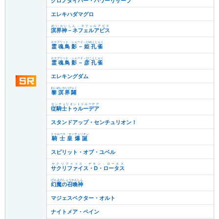
クロノダイバー・パワーリザーブ
エレキハダマグロ
めいかいしん－ネフェルアビス
溟界神－ネフェルアビス
エスプリット・シェード－ひめくじゃく
霊魂鳥影－姫孔雀
エスプリット・シェード－ひこくじゃく
霊魂鳥影－彦孔雀
エレキングダム
れいめいかいびゃく
黎溟界闢
センチュリオントゥルーデア
従騎士トゥルーデア
スタンドアップ・センチュリオン！
トゥルース・センチュリオン
騎士皇爆誕
スピリット・オブ・ユベル
サクリファイス・デモン・ロータス
サクリファイス・D・ロータス
げんまのしょうかんしん
幻魔の召喚神
マジェスペクター・オルト
ナイトメア・ペイン