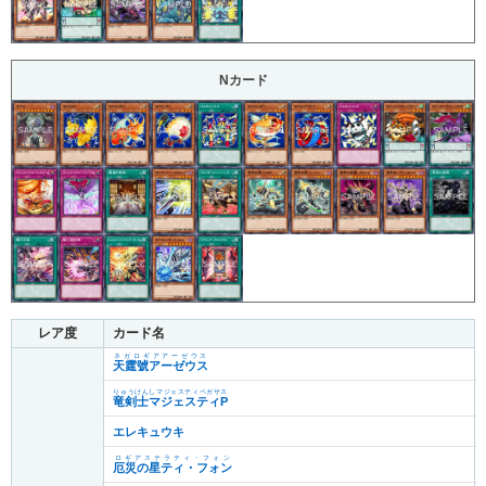
Nカード
レア度
カード名
ネガロギアアーゼウス
天霆號アーゼウス
りゅうけんしマジェスティペガサス
竜剣士マジェスティP
エレキュウキ
ロギアステラティ・フォン
厄災の星ティ・フォン