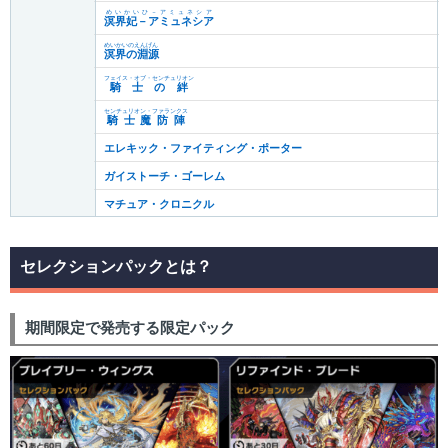
めいかいひ－アミュネシア
溟界妃－アミュネシア
めいかいのえんげん
溟界の淵源
フェイス・オブ・センチュリオン
騎士の絆
センチュリオン・ファランクス
騎士魔防陣
エレキック・ファイティング・ポーター
ガイストーチ・ゴーレム
マチュア・クロニクル
セレクションパックとは？
期間限定で発売する限定パック