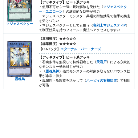
【デッキタイプ】ビート系デッキ
・使用不可から一気に規制解除を受けた《
マジェスペクタ
ー・ユニコーン
》の継続的な妨害が強力
・マジェスペクターモンスター共通の耐性効果で相手の妨害
を受けづらい
マジェスペクター
・マジェスペクターとしても扱う《
竜剣士マジェスティP
》
で制圧効果を持つフィールド魔法へアクセスしやすい
【運用難度】★★☆☆☆
【構築難度】★★★★☆
【PUパック】
エターナル・パートナーズ
【デッキタイプ】ビート系デッキ
・召喚条件を無視して特殊召喚した《
天岩戸
》による永続的
なモンスター効果封じが強力
・《
霊魂鳥神
》儀式モンスターの対象を取らないバウンス効
果が非常に強力
霊魂鳥
・風属性・鳥獣族を活かして《
ハーピィの羽根吹雪
》で制圧
が可能