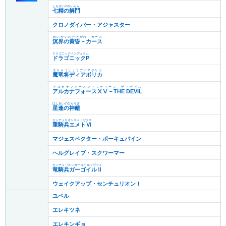
しちせいのかいもん
七精の解門
クロノダイバー・アジャスター
めいかいのたそがれ－カース
溟界の黄昏－カース
ドラゴニックペンデュラム
ドラゴニックP
まりゅうしょうディアボリカ
魔竜将ディアボリカ
アルカナフォースフィフティーン－ザ・デビル
アルカナフォースⅩⅤ－THE DEVIL
ほしあいのひもろぎ
星逢の神籬
センチュリオンエメトゼクス
重騎兵エメトⅥ
マジェスペクター・ポーキュパイン
ヘルグレイブ・スクワーマー
センチュリオンガーゴイルツヴァイ
竜騎兵ガーゴイルⅡ
ウェイクアップ・センチュリオン！
ユベル
エレキツネ
エレキンギョ