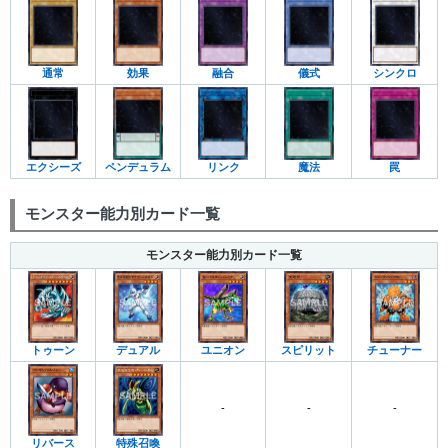
通常
効果
融合
儀式
シンクロ
エクシーズ
ペンデュラム
リンク
魔法
罠
モンスター能力別カード一覧
モンスター能力別カード一覧
トゥーン
デュアル
ユニオン
スピリット
チューナー
-
-
-
リバース
特殊召喚