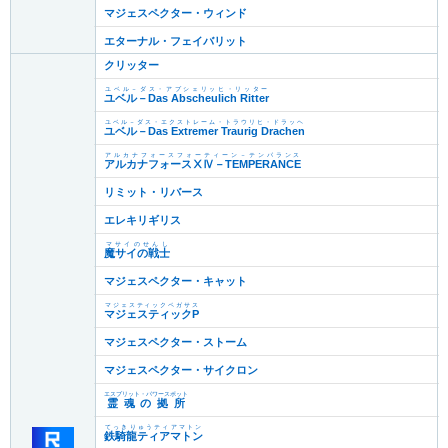
マジェスペクター・ウィンド
エターナル・フェイバリット
クリッター
ユベル－ダス・アプシェリッヒ・リッター
ユベル－Das Abscheulich Ritter
ユベル－ダス・エクストレーム・トラウリヒ・ドラッヘ
ユベル－Das Extremer Traurig Drachen
アルカナフォースフォーティーン－テンパランス
アルカナフォースⅩⅣ－TEMPERANCE
リミット・リバース
エレキリギリス
マサイのせんし
魔サイの戦士
マジェスペクター・キャット
マジェスティックペガサス
マジェスティックP
マジェスペクター・ストーム
マジェスペクター・サイクロン
エスプリット・パワースポット
霊魂の拠所
てっきりゅうティアマトン
鉄騎龍ティアマトン