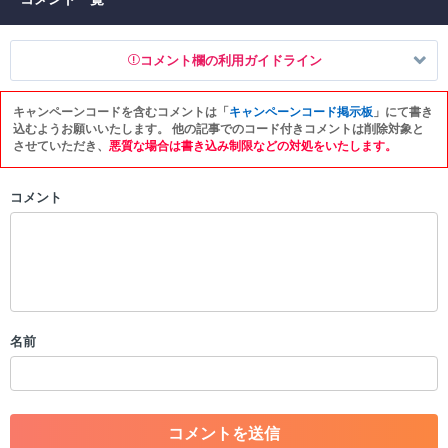
コメント欄の利用ガイドライン
キャンペーンコードを含むコメントは「
キャンペーンコード掲示板
」にて書き
以下の書き込みを禁止とし、場合によってはコメント削除や書き込み制
込むようお願いいたします。 他の記事でのコード付きコメントは削除対象と
限を行う可能性がございます。 あらかじめご了承ください。
させていただき、
悪質な場合は書き込み制限などの対処をいたします。
・公序良俗に反する投稿
コメント
・スパムなど、記事内容と関係のない投稿
・誰かになりすます行為
・個人情報の投稿や、他者のプライバシーを侵害する投稿
・一度削除された投稿を再び投稿すること
・外部サイトへの誘導や宣伝
・アカウントの売買など金銭が絡む内容の投稿
・各ゲームのネタバレを含む内容の投稿
名前
・その他、管理者が不適切と判断した投稿
コメントの削除につきましては下記フォームより申請をいた
だけますでしょうか。
コメントの削除を申請する
※投稿内容を確認後、順次対応さ