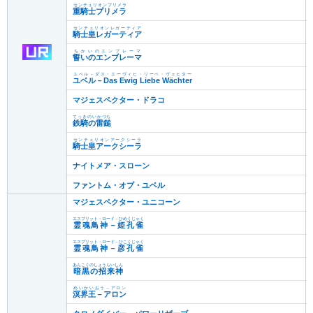
センチュリオンプリメラ
重騎士プリメラ
センチュリオンレガーティア
騎士皇レガーティア
ちかいのエンブレーマ
誓いのエンブレーマ
ユベル－ダス・エーヴィヒ・リーベ・ヴェヒター
ユベル－Das Ewig Liebe Wächter
マジェスペクター・ドラコ
てっきのいかづち
鉄騎の雷鎚
センチュリオンアークシーラ
騎士皇アークシーラ
ナイトメア・スローン
ファントム・オブ・ユベル
マジェスペクター・ユニコーン
エスプリット・ロード－ひめくじゃく
霊魂鳥神－姫孔雀
エスプリット・ロード－ひこくじゃく
霊魂鳥神－彦孔雀
あんこくのしょうらいしん
暗黒の招来神
めいかいおう－アロン
溟界王－アロン