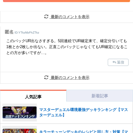
せていただきます。ご了承ください。
※一度削除したコメントは復元ができませんのでご注意くだ
最新のコメントを表示
さい。
また、過度な利用規約の違反や、弊社に損害の及ぶ内容の書き込みがあ
匿名
った場合は、法的措置をとらせていただく場合もございますので、あら
ID:YTkzMzFhZTkz
かじめご理解くださいませ。
このパックUR出なさすぎる。5回連続でUR確定来て、確定分引いても
1枚とか2枚しか出ない。正直このパックじゃなくてもUR確定になるこ
との方が多いですが…。
返信
最新のコメントを表示
新着記事
人気記事
マスターデュエル環境最強デッキランキング【マス
ターデュエル】
キラーチューンデッキのレシピと回し方・対策【マ