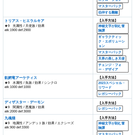
マスターパック
伯仲する難敵
トリアス・ヒエラルキア
【入手方法】
★9
光属性 / 天使族 / 効果
神秘文字が刻む冒
atk:1900 def:2900
険譚
ギャラクティッ
ク・エボリューシ
ョン
マスターパック
天界の美しき天使
チェンジ・フォ
ー・デザイア
飢鰐竜アーケティス
【入手方法】
★9
水属性 / 魚族 / 効果 / シンクロ
2023スペシャル・
atk:1000 def:1000
リワード
レガシーパック
ディザスター・デーモン
【入手方法】
★9
闇属性 / 悪魔族 / 効果
レガシーパック
atk:2000 def:3000
九魂猫
【入手方法】
★9
地属性 / アンデット族 / 効果 / エクシーズ
神秘文字が刻む冒
atk:900 def:3300
険譚
マスターパック