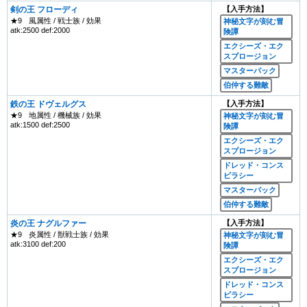
剣の王 フローディ
【入手方法】
★9
風属性 / 戦士族 / 効果
神秘文字が刻む冒
atk:2500 def:2000
険譚
エクシーズ・エク
スプロージョン
マスターパック
伯仲する難敵
鉄の王 ドヴェルグス
【入手方法】
★9
地属性 / 機械族 / 効果
神秘文字が刻む冒
atk:1500 def:2500
険譚
エクシーズ・エク
スプロージョン
ドレッド・コンス
ピラシー
マスターパック
伯仲する難敵
炎の王 ナグルファー
【入手方法】
★9
炎属性 / 獣戦士族 / 効果
神秘文字が刻む冒
atk:3100 def:200
険譚
エクシーズ・エク
スプロージョン
ドレッド・コンス
ピラシー