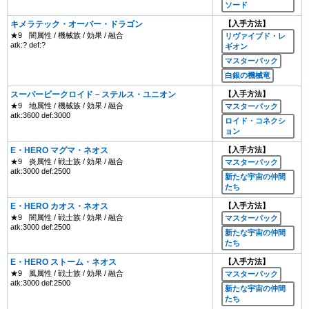
ソード
キメラテック・オーバー・ドラゴン
【入手方法】
★9
闇属性 / 機械族 / 効果 / 融合
リヴァイブド・レ
atk:? def:?
ギオン
マスターパック
白銀の機械竜
スーパービークロイド－ステルス・ユニオン
【入手方法】
★9
地属性 / 機械族 / 効果 / 融合
マスターパック
atk:3600 def:3000
ロイド・コネクシ
ョン
E・HERO マグマ・ネオス
【入手方法】
★9
炎属性 / 戦士族 / 効果 / 融合
マスターパック
atk:3000 def:2500
新たな宇宙の仲間
たち
E・HERO カオス・ネオス
【入手方法】
★9
闇属性 / 戦士族 / 効果 / 融合
マスターパック
atk:3000 def:2500
新たな宇宙の仲間
たち
E・HERO ストーム・ネオス
【入手方法】
★9
風属性 / 戦士族 / 効果 / 融合
マスターパック
atk:3000 def:2500
新たな宇宙の仲間
たち