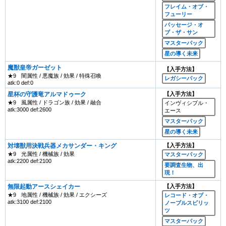
フレイム・オブ・
フューリー
パッセージ・オ
ブ・ザ・サン
マスターパック
星の導く未来
魔獣皇帝ガーゼット
【入手方法】
★9
闇属性 / 悪魔族 / 効果 / 特殊召喚
レガシーパック
atk:0 def:0
星杯の守護竜アルマドゥーク
【入手方法】
★9
風属性 / ドラゴン族 / 効果 / 融合
インヴィシブル・
atk:3000 def:2600
エース
マスターパック
星の導く未来
対壊獣用決戦兵器メカサンダー・キング
【入手方法】
★9
光属性 / 機械族 / 効果
マスターパック
atk:2200 def:2100
要調査生物、出
現！
無限起動アースシェイカー
【入手方法】
★9
地属性 / 機械族 / 効果 / エクシーズ
レコード・オブ・
atk:3100 def:2100
ノーブルスピリッ
ツ
マスターパック