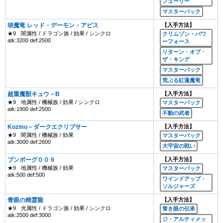
フューリー
マスターパック
琰魔竜 レッド・デーモン・アビス
【入手方法】
★9
闇属性 / ドラゴン族 / 効果 / シンクロ
クリムゾン・パワ
atk:3200 def:2500
ーフォース
リターン・オブ・
ザ・キング
マスターパック
荒ぶる紅蓮魔竜
超重魔獣キュウ－B
【入手方法】
★9
地属性 / 機械族 / 効果 / シンクロ
マスターパック
atk:1900 def:2500
不動の武者
Kozmo－ダークエクリプサー
【入手方法】
★9
闇属性 / 機械族 / 効果
マスターパック
atk:3000 def:2600
大宇宙の戦い
ブンボーグ００９
【入手方法】
★9
地属性 / 機械族 / 効果
マスターパック
atk:500 def:500
ワインドアップ・
ソルジャーズ
青眼の精霊龍
【入手方法】
★9
光属性 / ドラゴン族 / 効果 / シンクロ
青き眼の伝承
atk:2500 def:3000
ジ・アルティメッ