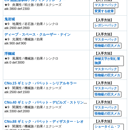
★9
炎属性 / 戦士族 / 効果 / エクシーズ
マスターパック
atk:3800 def:2300
変質する紋章
鬼岩城
【入手方法】
★9
地属性 / 岩石族 / 効果 / シンクロ
レガシーパック
atk:2900 def:2800
ディープ・スペース・クルーザー・ナイン
【入手方法】
★9
光属性 / 機械族 / 効果
マスターパック
atk:900 def:900
怪物級の巨大メカ
浮鵺城
【入手方法】
★9
風属性 / 機械族 / 効果 / シンクロ
神秘文字が刻む冒
atk:0 def:3000
険譚
マスターパック
怪物級の巨大メカ
CNo.15 ギミック・パペット－シリアルキラー
【入手方法】
★9
闇属性 / 機械族 / 効果 / エクシーズ
マスターパック
atk:2500 def:1500
怪物級の巨大メカ
CNo.40 ギミック・パペット－デビルズ・ストリング
【入手方法】
ス
★9
闇属性 / 機械族 / 効果 / エクシーズ
マスターパック
atk:3300 def:2000
怪物級の巨大メカ
CNo.88 ギミック・パペット－ディザスター・レオ
【入手方法】
★9
闇属性 / 機械族 / 効果 / エクシーズ
ショータイム・フ