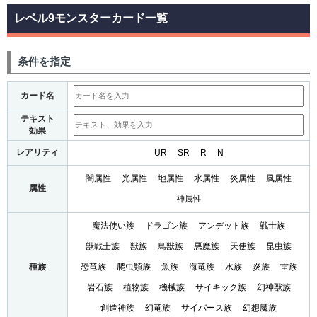
レベル9モンスターカード一覧
条件を指定
カード名
テキスト
効果
レアリティ
UR
SR
R
N
闇属性
光属性
地属性
水属性
炎属性
風属性
属性
神属性
魔法使い族
ドラゴン族
アンデット族
戦士族
獣戦士族
獣族
鳥獣族
悪魔族
天使族
昆虫族
種族
恐竜族
爬虫類族
魚族
海竜族
水族
炎族
雷族
岩石族
植物族
機械族
サイキック族
幻神獣族
創造神族
幻竜族
サイバース族
幻想魔族