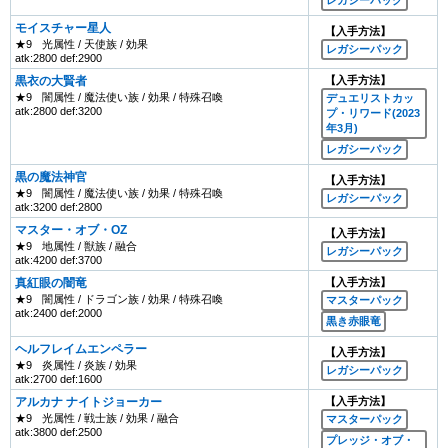
モイスチャー星人
【入手方法】
★9
光属性 / 天使族 / 効果
レガシーパック
atk:2800 def:2900
黒衣の大賢者
【入手方法】
★9
闇属性 / 魔法使い族 / 効果 / 特殊召喚
デュエリストカッ
atk:2800 def:3200
プ・リワード(2023
年3月)
レガシーパック
黒の魔法神官
【入手方法】
★9
闇属性 / 魔法使い族 / 効果 / 特殊召喚
レガシーパック
atk:3200 def:2800
マスター・オブ・OZ
【入手方法】
★9
地属性 / 獣族 / 融合
レガシーパック
atk:4200 def:3700
真紅眼の闇竜
【入手方法】
★9
闇属性 / ドラゴン族 / 効果 / 特殊召喚
マスターパック
atk:2400 def:2000
黒き赤眼竜
ヘルフレイムエンペラー
【入手方法】
★9
炎属性 / 炎族 / 効果
レガシーパック
atk:2700 def:1600
アルカナ ナイトジョーカー
【入手方法】
★9
光属性 / 戦士族 / 効果 / 融合
マスターパック
atk:3800 def:2500
プレッジ・オブ・