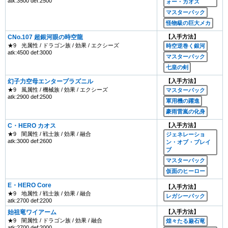
atk:3500 def:2500
ォー・カオス
マスターパック
怪物級の巨大メカ
CNo.107 超銀河眼の時空龍
【入手方法】
★9
光属性 / ドラゴン族 / 効果 / エクシーズ
時空逆巻く銀河
atk:4500 def:3000
マスターパック
七皇の剣
幻子力空母エンタープラズニル
【入手方法】
★9
風属性 / 機械族 / 効果 / エクシーズ
マスターパック
atk:2900 def:2500
軍用機の躍進
豪雨雷嵐の化身
C・HERO カオス
【入手方法】
★9
闇属性 / 戦士族 / 効果 / 融合
ジェネレーショ
atk:3000 def:2600
ン・オブ・ブレイ
ブ
マスターパック
仮面のヒーロー
E・HERO Core
【入手方法】
★9
地属性 / 戦士族 / 効果 / 融合
レガシーパック
atk:2700 def:2200
始祖竜ワイアーム
【入手方法】
★9
闇属性 / ドラゴン族 / 効果 / 融合
煌々たる巌石竜
atk:2700 def:2000