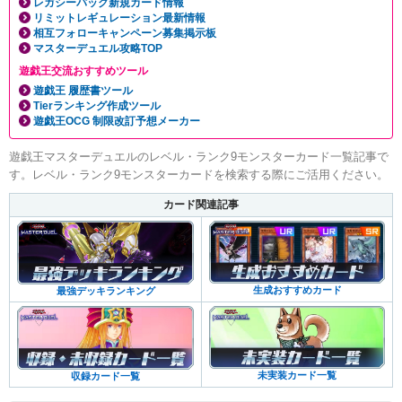
レガシーパック新規カード情報
リミットレギュレーション最新情報
相互フォローキャンペーン募集掲示板
マスターデュエル攻略TOP
遊戯王交流おすすめツール
遊戯王 履歴書ツール
Tierランキング作成ツール
遊戯王OCG 制限改訂予想メーカー
遊戯王マスターデュエルのレベル・ランク9モンスターカード一覧記事で
す。レベル・ランク9モンスターカードを検索する際にご活用ください。
カード関連記事
生成おすすめカード
最強デッキランキング
未実装カード一覧
収録カード一覧