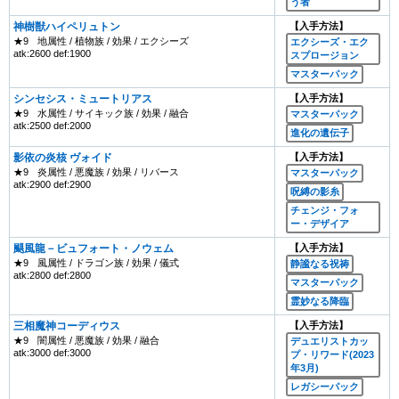
う者
神樹獣ハイペリュトン
【入手方法】
★9
地属性 / 植物族 / 効果 / エクシーズ
エクシーズ・エク
atk:2600 def:1900
スプロージョン
マスターパック
シンセシス・ミュートリアス
【入手方法】
★9
水属性 / サイキック族 / 効果 / 融合
マスターパック
atk:2500 def:2000
進化の遺伝子
影依の炎核 ヴォイド
【入手方法】
★9
炎属性 / 悪魔族 / 効果 / リバース
マスターパック
atk:2900 def:2900
呪縛の影糸
チェンジ・フォ
ー・デザイア
颶風龍－ビュフォート・ノウェム
【入手方法】
★9
風属性 / ドラゴン族 / 効果 / 儀式
静謐なる祝祷
atk:2800 def:2800
マスターパック
霊妙なる降臨
三相魔神コーディウス
【入手方法】
★9
闇属性 / 悪魔族 / 効果 / 融合
デュエリストカッ
atk:3000 def:3000
プ・リワード(2023
年3月)
レガシーパック