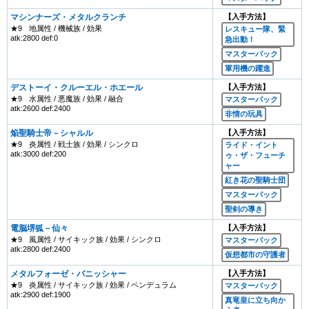
マシンナーズ・メタルクランチ
【入手方法】
★9
地属性 / 機械族 / 効果
レスキュー隊、緊
atk:2800 def:0
急出動！
マスターパック
軍用機の躍進
デストーイ・クルーエル・ホエール
【入手方法】
★9
水属性 / 悪魔族 / 効果 / 融合
マスターパック
atk:2600 def:2400
非情の玩具
焔聖騎士帝－シャルル
【入手方法】
★9
炎属性 / 戦士族 / 効果 / シンクロ
ライド・イント
atk:3000 def:200
ゥ・ザ・フューチ
ャー
紅き花の聖騎士団
マスターパック
聖剣の導き
電脳堺狐－仙々
【入手方法】
★9
風属性 / サイキック族 / 効果 / シンクロ
マスターパック
atk:2800 def:2400
仮想都市の守護者
メタルフォーゼ・バニッシャー
【入手方法】
★9
炎属性 / サイキック族 / 効果 / ペンデュラム
マスターパック
atk:2900 def:1900
真竜皇に立ち向か