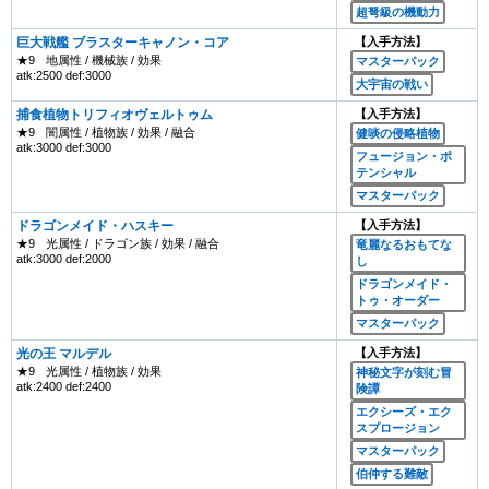
超弩級の機動力
巨大戦艦 ブラスターキャノン・コア
【入手方法】
★9
地属性 / 機械族 / 効果
マスターパック
atk:2500 def:3000
大宇宙の戦い
捕食植物トリフィオヴェルトゥム
【入手方法】
★9
闇属性 / 植物族 / 効果 / 融合
健啖の侵略植物
atk:3000 def:3000
フュージョン・ポ
テンシャル
マスターパック
ドラゴンメイド・ハスキー
【入手方法】
★9
光属性 / ドラゴン族 / 効果 / 融合
竜麗なるおもてな
atk:3000 def:2000
し
ドラゴンメイド・
トゥ・オーダー
マスターパック
光の王 マルデル
【入手方法】
★9
光属性 / 植物族 / 効果
神秘文字が刻む冒
atk:2400 def:2400
険譚
エクシーズ・エク
スプロージョン
マスターパック
伯仲する難敵