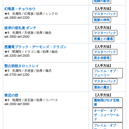
呪縛の影糸
幻竜星－チョウホウ
【入手方法】
★9
光属性 / 幻竜族 / 効果 / シンクロ
マスターパック
atk:2800 def:2200
龍脈の神気
彼岸の巡礼者 ダンテ
【入手方法】
★9
光属性 / 天使族 / 効果 / 融合
マスターパック
atk:2800 def:2500
悪魔との遭遇
悪魔竜ブラック・デーモンズ・ドラゴン
【入手方法】
★9
闇属性 / ドラゴン族 / 効果 / 融合
マスターパック
atk:3200 def:2500
黒き赤眼竜
聖占術姫タロットレイ
【入手方法】
★9
光属性 / 天使族 / 効果 / 儀式
フレイム・オブ・
atk:2700 def:1200
フューリー
マスターパック
運命の魔女
禁忌の壺
【入手方法】
★9
地属性 / 岩石族 / 効果 / リバース
魔物飛び出す宝物
atk:2000 def:3000
庫
オーダー・オブ・
ザ・ニューワール
ド
フレイム・オブ・