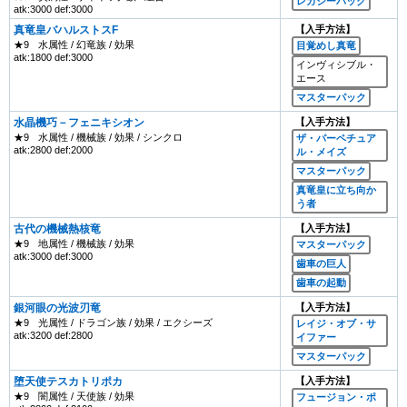
レガシーパック
atk:3000 def:3000
真竜皇バハルストスF
【入手方法】
★9
水属性 / 幻竜族 / 効果
目覚めし真竜
atk:1800 def:3000
インヴィシブル・
エース
マスターパック
水晶機巧－フェニキシオン
【入手方法】
★9
水属性 / 機械族 / 効果 / シンクロ
ザ・パーペチュア
atk:2800 def:2000
ル・メイズ
マスターパック
真竜皇に立ち向か
う者
古代の機械熱核竜
【入手方法】
★9
地属性 / 機械族 / 効果
マスターパック
atk:3000 def:3000
歯車の巨人
歯車の起動
銀河眼の光波刃竜
【入手方法】
★9
光属性 / ドラゴン族 / 効果 / エクシーズ
レイジ・オブ・サ
atk:3200 def:2800
イファー
マスターパック
堕天使テスカトリポカ
【入手方法】
★9
闇属性 / 天使族 / 効果
フュージョン・ポ