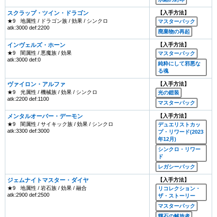
スクラップ・ツイン・ドラゴン
【入手方法】
★9
地属性 / ドラゴン族 / 効果 / シンクロ
マスターパック
atk:3000 def:2200
廃棄物の再起
インヴェルズ・ホーン
【入手方法】
★9
闇属性 / 悪魔族 / 効果
マスターパック
atk:3000 def:0
純粋にして邪悪な
る魂
ヴァイロン・アルファ
【入手方法】
★9
光属性 / 機械族 / 効果 / シンクロ
光の鎧装
atk:2200 def:1100
マスターパック
メンタルオーバー・デーモン
【入手方法】
★9
闇属性 / サイキック族 / 効果 / シンクロ
デュエリストカッ
atk:3300 def:3000
プ・リワード(2023
年12月)
シンクロ・リワー
ド
レガシーパック
ジェムナイトマスター・ダイヤ
【入手方法】
★9
地属性 / 岩石族 / 効果 / 融合
リコレクション・
atk:2900 def:2500
ザ・ストーリー
マスターパック
輝石の解放者