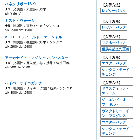
ハネクリボー LV９
【入手方法】
★9
光属性 / 天使族 / 効果
レガシーパック
atk:? def:?
ミスト・ウォーム
【入手方法】
★9
風属性 / 雷族 / 効果 / シンクロ
レガシーパック
atk:2500 def:1500
A・O・J フィールド・マーシャル
【入手方法】
★9
闇属性 / 機械族 / 効果 / シンクロ
マスターパック
atk:2900 def:2600
種族を超えた正義
アーカナイト・マジシャン／バスター
【入手方法】
★9
光属性 / 魔法使い族 / 効果 / 特殊召喚
マスターパック
atk:900 def:2300
シンクロ・モード
チェンジ
ハイパーサイコガンナー
【入手方法】
★9
地属性 / サイキック族 / 効果 / シンクロ
ドラスティック・
atk:3000 def:2500
ストーム
ジ・エンド・オ
ブ・ギルト
ヴィクトリー・イ
ン・プログレス
マスターパック
シンクロ・モード
チェンジ