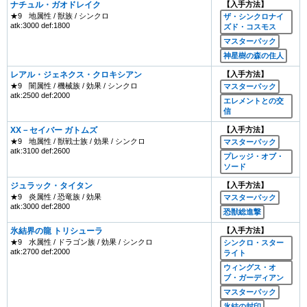
ナチュル・ガオドレイク
【入手方法】
★9
地属性 / 獣族 / シンクロ
ザ・シンクロナイ
atk:3000 def:1800
ズド・コスモス
マスターパック
神星樹の森の住人
レアル・ジェネクス・クロキシアン
【入手方法】
★9
闇属性 / 機械族 / 効果 / シンクロ
マスターパック
atk:2500 def:2000
エレメントとの交
信
XX－セイバー ガトムズ
【入手方法】
★9
地属性 / 獣戦士族 / 効果 / シンクロ
マスターパック
atk:3100 def:2600
プレッジ・オブ・
ソード
ジュラック・タイタン
【入手方法】
★9
炎属性 / 恐竜族 / 効果
マスターパック
atk:3000 def:2800
恐獣総進撃
氷結界の龍 トリシューラ
【入手方法】
★9
水属性 / ドラゴン族 / 効果 / シンクロ
シンクロ・スター
atk:2700 def:2000
ライト
ウィングス・オ
ブ・ガーディアン
マスターパック
氷結の封印