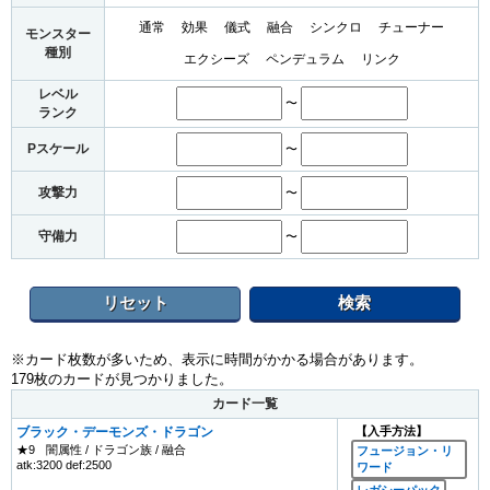
通常
効果
儀式
融合
シンクロ
チューナー
モンスター
種別
エクシーズ
ペンデュラム
リンク
レベル
〜
ランク
Pスケール
〜
攻撃力
〜
守備力
〜
リセット
検索
※カード枚数が多いため、表示に時間がかかる場合があります。
179枚のカードが見つかりました。
カード一覧
ブラック・デーモンズ・ドラゴン
【入手方法】
★9
闇属性 / ドラゴン族 / 融合
フュージョン・リ
atk:3200 def:2500
ワード
レガシーパック