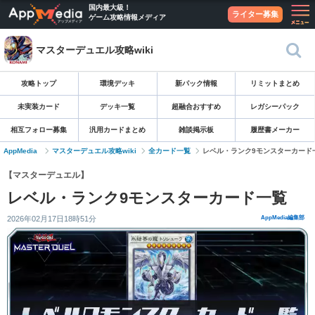
国内最大級！
ライター募集
ゲーム攻略情報メディア
マスターデュエル攻略wiki
攻略トップ
環境デッキ
新パック情報
リミットまとめ
未実装カード
デッキ一覧
超融合おすすめ
レガシーパック
相互フォロー募集
汎用カードまとめ
雑談掲示板
履歴書メーカー
AppMedia
マスターデュエル攻略wiki
全カード一覧
レベル・ランク9モンスターカード
【マスターデュエル】
レベル・ランク9モンスターカード一覧
2026年02月17日18時51分
AppMedia編集部