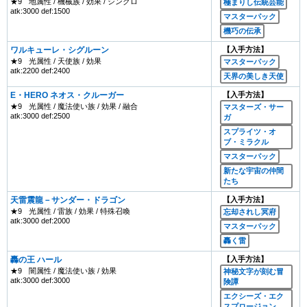
★9
地属性 / 機械族 / 効果 / シンクロ
極まりし伝統芸能
atk:3000 def:1500
マスターパック
機巧の伝承
ワルキューレ・シグルーン
【入手方法】
★9
光属性 / 天使族 / 効果
マスターパック
atk:2200 def:2400
天界の美しき天使
E・HERO ネオス・クルーガー
【入手方法】
★9
光属性 / 魔法使い族 / 効果 / 融合
マスターズ・サー
atk:3000 def:2500
ガ
スプライツ・オ
ブ・ミラクル
マスターパック
新たな宇宙の仲間
たち
天雷震龍－サンダー・ドラゴン
【入手方法】
★9
光属性 / 雷族 / 効果 / 特殊召喚
忘却されし冥府
atk:3000 def:2000
マスターパック
轟く雷
轟の王 ハール
【入手方法】
★9
闇属性 / 魔法使い族 / 効果
神秘文字が刻む冒
atk:3000 def:3000
険譚
エクシーズ・エク
スプロージョン