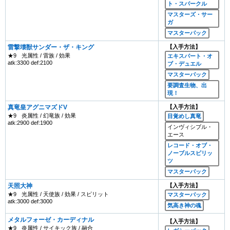
ト・スパークル
マスターズ・サー
ガ
マスターパック
雷撃壊獣サンダー・ザ・キング
【入手方法】
★9
光属性 / 雷族 / 効果
エキスパート・オ
atk:3300 def:2100
ブ・デュエル
マスターパック
要調査生物、出
現！
真竜皇アグニマズドV
【入手方法】
★9
炎属性 / 幻竜族 / 効果
目覚めし真竜
atk:2900 def:1900
インヴィシブル・
エース
レコード・オブ・
ノーブルスピリッ
ツ
マスターパック
天照大神
【入手方法】
★9
光属性 / 天使族 / 効果 / スピリット
マスターパック
atk:3000 def:3000
気高き神の魂
メタルフォーゼ・カーディナル
【入手方法】
★9
炎属性 / サイキック族 / 融合