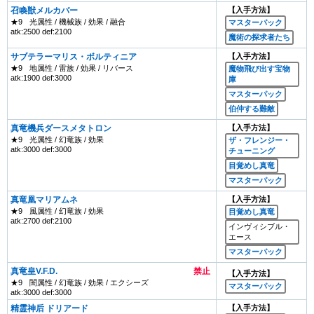
召喚獣メルカバー
【入手方法】
★9
光属性 / 機械族 / 効果 / 融合
マスターパック
atk:2500 def:2100
魔術の探求者たち
サブテラーマリス・ボルティニア
【入手方法】
★9
地属性 / 雷族 / 効果 / リバース
魔物飛び出す宝物
atk:1900 def:3000
庫
マスターパック
伯仲する難敵
真竜機兵ダースメタトロン
【入手方法】
★9
光属性 / 幻竜族 / 効果
ザ・フレンジー・
atk:3000 def:3000
チューニング
目覚めし真竜
マスターパック
真竜凰マリアムネ
【入手方法】
★9
風属性 / 幻竜族 / 効果
目覚めし真竜
atk:2700 def:2100
インヴィシブル・
エース
マスターパック
真竜皇V.F.D.
禁止
【入手方法】
★9
闇属性 / 幻竜族 / 効果 / エクシーズ
マスターパック
atk:3000 def:3000
精霊神后 ドリアード
【入手方法】