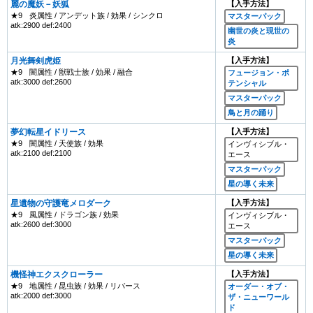
麗の魔妖－妖狐
【入手方法】
★9
炎属性 / アンデット族 / 効果 / シンクロ
マスターパック
atk:2900 def:2400
幽世の炎と現世の
炎
月光舞剣虎姫
【入手方法】
★9
闇属性 / 獣戦士族 / 効果 / 融合
フュージョン・ポ
atk:3000 def:2600
テンシャル
マスターパック
鳥と月の踊り
夢幻転星イドリース
【入手方法】
★9
闇属性 / 天使族 / 効果
インヴィシブル・
atk:2100 def:2100
エース
マスターパック
星の導く未来
星遺物の守護竜メロダーク
【入手方法】
★9
風属性 / ドラゴン族 / 効果
インヴィシブル・
atk:2600 def:3000
エース
マスターパック
星の導く未来
機怪神エクスクローラー
【入手方法】
★9
地属性 / 昆虫族 / 効果 / リバース
オーダー・オブ・
atk:2000 def:3000
ザ・ニューワール
ド