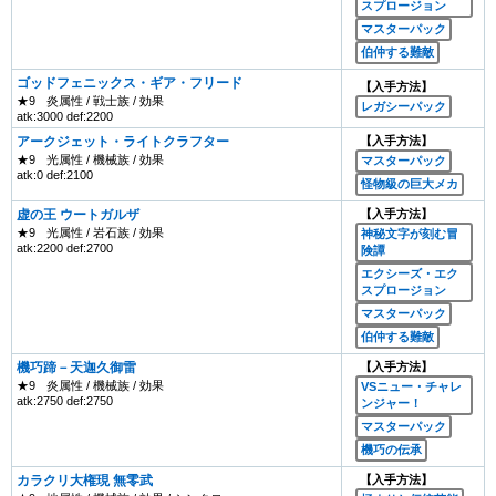
スプロージョン
マスターパック
伯仲する難敵
ゴッドフェニックス・ギア・フリード
【入手方法】
★9
炎属性 / 戦士族 / 効果
レガシーパック
atk:3000 def:2200
アークジェット・ライトクラフター
【入手方法】
★9
光属性 / 機械族 / 効果
マスターパック
atk:0 def:2100
怪物級の巨大メカ
虚の王 ウートガルザ
【入手方法】
★9
光属性 / 岩石族 / 効果
神秘文字が刻む冒
atk:2200 def:2700
険譚
エクシーズ・エク
スプロージョン
マスターパック
伯仲する難敵
機巧蹄－天迦久御雷
【入手方法】
★9
炎属性 / 機械族 / 効果
VSニュー・チャレ
atk:2750 def:2750
ンジャー！
マスターパック
機巧の伝承
カラクリ大権現 無零武
【入手方法】