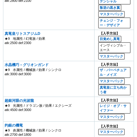
atk:2800 def:2100
テンシャル
叛逆の黒き翼
マスターパック
チェンジ・フォ
ー・デザイア
真竜皇リトスアジムD
【入手方法】
★9
地属性 / 幻竜族 / 効果
目覚めし真竜
atk:2500 def:2300
インヴィシブル・
エース
マスターパック
水晶機巧－グリオンガンド
【入手方法】
★9
水属性 / 機械族 / 効果 / シンクロ
ザ・パーペチュア
atk:3000 def:3000
ル・メイズ
マスターパック
真竜皇に立ち向か
う者
超銀河眼の光波龍
【入手方法】
★9
光属性 / ドラゴン族 / 効果 / エクシーズ
レイジ・オブ・サ
atk:4500 def:3000
イファー
マスターパック
灼銀の機竜
【入手方法】
★9
炎属性 / 機械族 / 効果 / シンクロ
マスターパック
atk:2700 def:1800