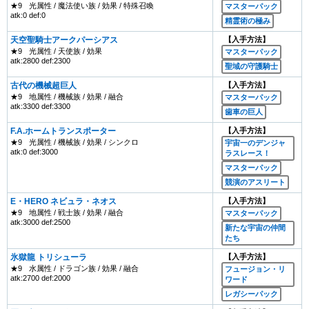
★9
光属性 / 魔法使い族 / 効果 / 特殊召喚
マスターパック
atk:0 def:0
精霊術の極み
天空聖騎士アークパーシアス
【入手方法】
★9
光属性 / 天使族 / 効果
マスターパック
atk:2800 def:2300
聖域の守護騎士
古代の機械超巨人
【入手方法】
★9
地属性 / 機械族 / 効果 / 融合
マスターパック
atk:3300 def:3300
歯車の巨人
F.A.ホームトランスポーター
【入手方法】
★9
光属性 / 機械族 / 効果 / シンクロ
宇宙一のデンジャ
atk:0 def:3000
ラスレース！
マスターパック
競演のアスリート
E・HERO ネビュラ・ネオス
【入手方法】
★9
地属性 / 戦士族 / 効果 / 融合
マスターパック
atk:3000 def:2500
新たな宇宙の仲間
たち
氷獄龍 トリシューラ
【入手方法】
★9
水属性 / ドラゴン族 / 効果 / 融合
フュージョン・リ
atk:2700 def:2000
ワード
レガシーパック