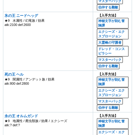
マスターパック
伯仲する難敵
氷の王 ニードヘッグ
【入手方法】
★9
水属性 / 幻竜族 / 効果
神秘文字が刻む冒
atk:2100 def:2600
険譚
エクシーズ・エク
スプロージョン
大霊峰の守護者
ドレッド・コンス
ピラシー
マスターパック
伯仲する難敵
死の王 ヘル
【入手方法】
★9
闇属性 / アンデット族 / 効果
神秘文字が刻む冒
atk:800 def:2800
険譚
エクシーズ・エク
スプロージョン
マスターパック
伯仲する難敵
永の王 オルムガンド
【入手方法】
★9
地属性 / 爬虫類族 / 効果 / エクシーズ
神秘文字が刻む冒
atk:? def:?
険譚
エクシーズ・エク