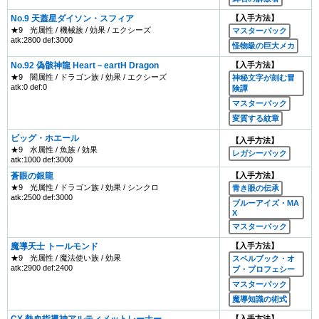
No.9 天蓋星ダイソン・スフィア
【入手方法】
★9
光属性 / 機械族 / 効果 / エクシーズ
マスターパック
atk:2800 def:3000
怪物級の巨大メカ
No.92 偽骸神龍 Heart－eartH Dragon
【入手方法】
★9
闇属性 / ドラゴン族 / 効果 / エクシーズ
神秘文字が刻む冒
atk:0 def:0
険譚
マスターパック
変質する紋章
ビッグ・ホエール
【入手方法】
★9
水属性 / 魚族 / 効果
レガシーパック
atk:1000 def:3000
蒼眼の銀龍
【入手方法】
★9
光属性 / ドラゴン族 / 効果 / シンクロ
青き眼の伝承
atk:2500 def:3000
ブルーアイズ・MA
X
マスターパック
魔導天士 トールモンド
【入手方法】
★9
光属性 / 魔法使い族 / 効果
スペルブック・オ
atk:2900 def:2400
ブ・プロフェシー
マスターパック
魔導知識の術式
CX 熱血指導神アルティメットレーナー
【入手方法】