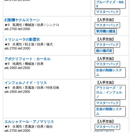
ブルーアイズ・MA
X
マスターパック
幻獣機ヤクルスラーン
【入手方法】
★9
風属性 / 機械族 / 効果 / シンクロ
マスターパック
atk:2700 def:2000
軍用機の躍進
トリシューラの影霊衣
【入手方法】
★9
水属性 / 戦士族 / 効果 / 儀式
マスターパック
atk:2700 def:2000
鏡の儀式術
アポクリフォート・カーネル
【入手方法】
★9
地属性 / 機械族 / 効果
マスターパック
atk:2900 def:2500
生命の制御システ
ム
インフェルノイド・リリス
【入手方法】
★9
炎属性 / 悪魔族 / 効果 / 特殊召喚
アウトローズ・フ
atk:2900 def:2900
ロム・インフェル
ノ
マスターパック
生命の制御システ
ム
エルシャドール・アノマリリス
【入手方法】
★9
水属性 / 悪魔族 / 効果 / 融合
マスターパック
atk:2700 def:2000