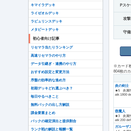
Pスケ
キマイラデッキ
ライゼオルデッキ
攻撃
ラビュリンスデッキ
メタビートデッキ
守備
初心者向け記事
リセマラ当たりランキング
高速リセマラのやり方
データ引継ぎ・連携のやり方
※カード
804枚の
おすすめ設定と変更方法
序盤の効率的な進め方
炎の剣士
初期デッキどれ選ぶべき？
★5
炎属性
atk:1800 d
毎日やるべきこと
無料パックの出し方解説
壺魔人
課金要素まとめ
★3
炎属性
atk:200 de
パックの確定演出と提供割合
ガルーザ
ランク戦の解説と報酬一覧