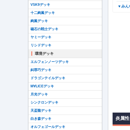
VSK9デッキ
▼み
十二絢嵐デッキ
絢嵐デッキ
磁石の戦士デッキ
ヤミーデッキ
リシドデッキ
環境デッキ
エルフェンノーツデッキ
糾罪巧デッキ
ドラゴンテイルデッキ
M∀LICEデッキ
月光デッキ
シンクロンデッキ
天盃龍デッキ
炎属性
白き森デッキ
オルフェゴールデッキ