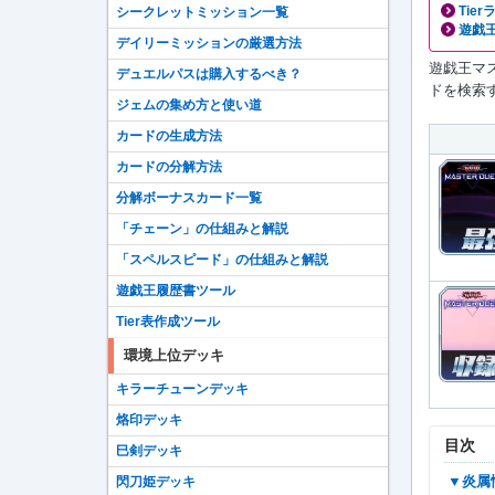
Tie
シークレットミッション一覧
遊戯王
デイリーミッションの厳選方法
遊戯王マ
デュエルパスは購入するべき？
ドを検索
ジェムの集め方と使い道
カードの生成方法
カードの分解方法
分解ボーナスカード一覧
「チェーン」の仕組みと解説
「スペルスピード」の仕組みと解説
遊戯王履歴書ツール
Tier表作成ツール
環境上位デッキ
キラーチューンデッキ
烙印デッキ
目次
巳剣デッキ
▼炎
閃刀姫デッキ