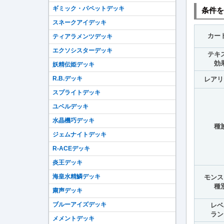
ギミック・パペットデッキ
条件を
スネークアイデッキ
カー
ティアラメンツデッキ
エクソシスターデッキ
テキ
効
妖精伝姫デッキ
R.B.デッキ
レアリ
スプライトデッキ
ユベルデッキ
水晶機巧デッキ
種
ジェムナイトデッキ
R-ACEデッキ
炎王デッキ
海皇水精鱗デッキ
モンス
種
粛声デッキ
ブルーアイズデッキ
レベ
ラン
メメントデッキ