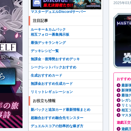
2025年03
マスターデュエルDiscordサーバー
注目記事
ルーキー＆カムバック
相互フォロー募集掲示板
最強デッキランキング
デッキレシピ一覧
無課金・復帰勢おすすめデッキ
シークレットパックおすすめ
生成おすすめカード
おすすめ
無課金おすすめ生成カード
最新
新弾
リミットレギュレーション
最強
レガ
お役立ち情報
リミ
新パックと追加カード最新情報まとめ
相互
マス
超融合おすすめ融合先モンスター
遊戯王交
デュエルスコアの効率的な稼ぎ方
遊戯