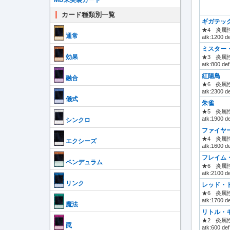
MD未実装カード
カード種類別一覧
ギガテッ
★4
炎属性
通常
atk:1200 d
ミスター
効果
★3
炎属性
atk:800 def
紅陽鳥
融合
★6
炎属性
atk:2300 d
儀式
朱雀
★5
炎属性
atk:1900 d
シンクロ
ファイヤ
★4
炎属性
エクシーズ
atk:1600 d
フレイム
ペンデュラム
★6
炎属性
atk:2100 d
リンク
レッド・
★6
炎属性
atk:1700 d
魔法
リトル・
★2
炎属性
罠
atk:600 def