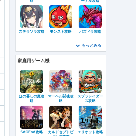
略
ーナル攻略
ステラソラ攻略
モンスト攻略
パズドラ攻略
もっとみる
家庭用ゲーム機
ほの暮しの庭攻
マーベル闘魂攻
スプラレイダー
略
略
ス攻略
SAOEoA攻略
カルドセプトビ
エリオット攻略