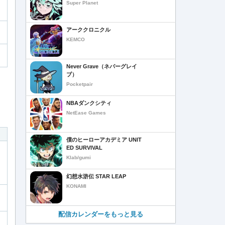
Super Planet
アーククロニクル
KEMCO
Never Grave（ネバーグレイ
ブ）
Pocketpair
NBAダンクシティ
NetEase Games
僕のヒーローアカデミア UNIT
ED SURVIVAL
Klab/gumi
幻想水滸伝 STAR LEAP
KONAMI
配信カレンダーをもっと見る