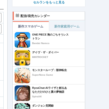
セルランをもっと見る
配信/発売カレンダー
新作スマホゲーム
新作家庭用ゲーム
ONE PIECE 海のごちそうレス
トラン
Bandai Namco
デイヴ・ザ・ダイバー
MINTROCKET
モンスターループ：獣神転生
SuperNova Game
RyzaChat:AIライザと創るあ
なただけのひと夏の夢物語
SpiralAI
ダンジョン見聞録