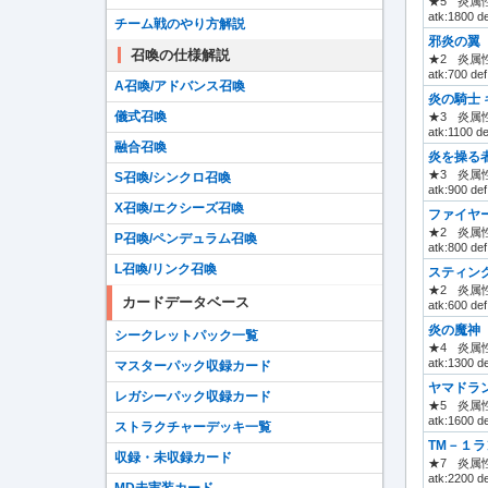
★5
炎属性
atk:1800 d
チーム戦のやり方解説
邪炎の翼
召喚の仕様解説
★2
炎属性
atk:700 def
A召喚/アドバンス召喚
炎の騎士 
儀式召喚
★3
炎属性
atk:1100 de
融合召喚
炎を操る
★3
炎属性
S召喚/シンクロ召喚
atk:900 de
X召喚/エクシーズ召喚
ファイヤ
★2
炎属性
P召喚/ペンデュラム召喚
atk:800 def
L召喚/リンク召喚
スティン
★2
炎属性
カードデータベース
atk:600 def
炎の魔神
シークレットパック一覧
★4
炎属性
atk:1300 d
マスターパック収録カード
ヤマドラ
レガシーパック収録カード
★5
炎属性
atk:1600 d
ストラクチャーデッキ一覧
TM－１
収録・未収録カード
★7
炎属性
atk:2200 d