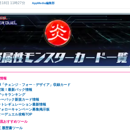
月18日 11時27分
AppMedia編集部
情報
弾「チェンジ・フォー・デザイア」収録カード
実装！最新パック情報
デッキランキング
シーパック新規カード情報
ットレギュレーション最新情報
フォローキャンペーン募集掲示板
ターデュエル攻略TOP
流おすすめツール
王 履歴書ツール