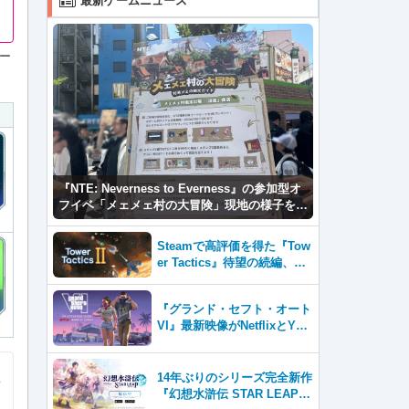
最新ゲームニュース
ー
『NTE: Neverness to Everness』の参加型オ
フイベ「メェメェ村の大冒険」現地の様子をレ
ポ！ミニゲームやコスプレイヤー撮影など盛り
だくさん！
Steamで高評価を得た『Tow
er Tactics』待望の続編、『T
ower Tactics 2』2026年第3
四半期に早期アクセス開始
『グランド・セフト・オート
VI』最新映像がNetflixとYou
Tubeに8月27日登場！
14年ぶりのシリーズ完全新作
『幻想水滸伝 STAR LEAP』