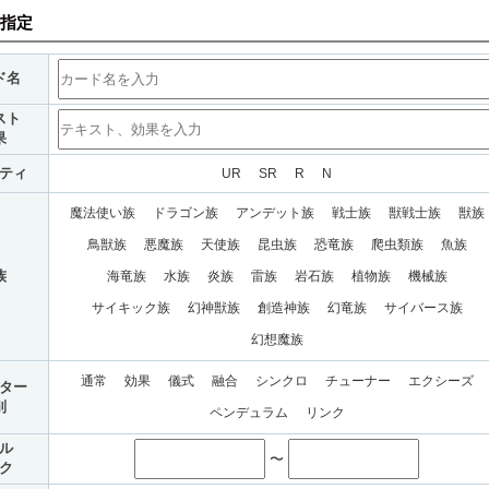
指定
ド名
スト
果
ティ
UR
SR
R
N
魔法使い族
ドラゴン族
アンデット族
戦士族
獣戦士族
獣族
鳥獣族
悪魔族
天使族
昆虫族
恐竜族
爬虫類族
魚族
族
海竜族
水族
炎族
雷族
岩石族
植物族
機械族
サイキック族
幻神獣族
創造神族
幻竜族
サイバース族
幻想魔族
通常
効果
儀式
融合
シンクロ
チューナー
エクシーズ
ター
別
ペンデュラム
リンク
ル
〜
ク