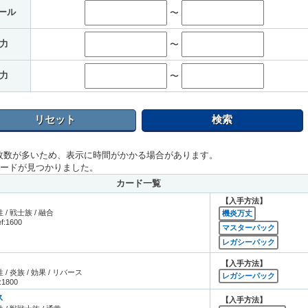
ール
〜
力
〜
力
〜
リセット
検索
枚数が多いため、表示に時間がかかる場合があります。
カードが見つかりました。
カード一覧
【入手方法】
 / 戦士族 / 融合
機炎万丈
ef:1600
マスターパック
レガシーパック
【入手方法】
 / 炎族 / 効果 / リバース
レガシーパック
f:1800
ス
【入手方法】