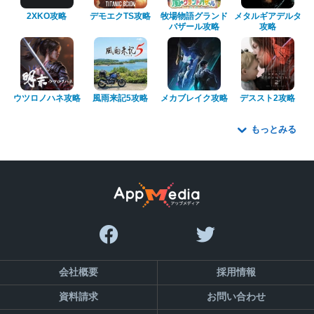
2XKO攻略
デモエクTS攻略
牧場物語グランド
メタルギアデルタ
バザール攻略
攻略
ウツロノハネ攻略
風雨来記5攻略
メカブレイク攻略
デススト2攻略
もっとみる
会社概要
採用情報
資料請求
お問い合わせ