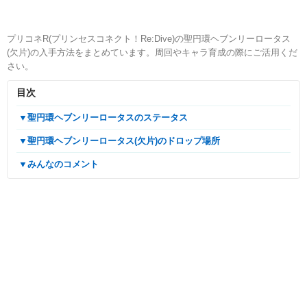
プリコネR(プリンセスコネクト！Re:Dive)の聖円環ヘブンリーロータス
(欠片)の入手方法をまとめています。周回やキャラ育成の際にご活用くだ
さい。
目次
▼聖円環ヘブンリーロータスのステータス
▼聖円環ヘブンリーロータス(欠片)のドロップ場所
▼みんなのコメント