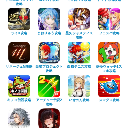
攻略
ライD攻略
まおりゅう攻略
星矢ジャスティス
フェスバ攻略
攻略
リネージュM攻略
白猫プロジェクト
白猫テニス攻略
妖怪ウォッチ1ス
攻略
マホ攻略
キノコ伝説攻略
アーチャー伝説2
いせのん攻略
スマグロ攻略
攻略