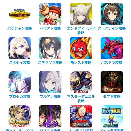
ポケチャン攻略
パワアド攻略
エンドフィールド
アークナイツ攻略
攻略
スタセイ攻略
ステラソラ攻略
モンスト攻略
パズドラ攻略
プロセカ攻略
ブルアカ攻略
マスターデュエル
ダフネ攻略
攻略
デュエルリンクス
ロススト攻略
キン肉マン攻略
ドット勇者攻略