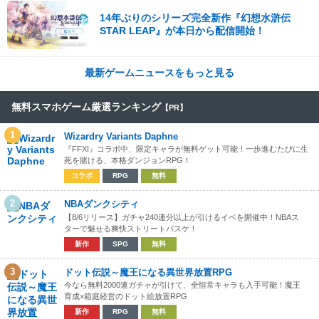
14年ぶりのシリーズ完全新作『幻想水滸伝
STAR LEAP』が本日から配信開始！
最新ゲームニュースをもっと見る
無料スマホゲーム厳選ランキング
【PR】
1
Wizardry Variants Daphne
『FFXI』コラボ中、限定キャラが無料ゲット可能！一歩進むたびに生
死を賭ける、本格ダンジョンRPG！
コラボ
RPG
無料
2
NBAダンクシティ
【8/6リリース】ガチャ240連分以上が引けるイベを開催中！NBAス
ターで魅せる爽快ストリートバスケ！
新作
SPG
無料
3
ドット伝説～魔王になる異世界放置RPG
今なら無料2000連ガチャが引けて、全恒常キャラも入手可能！魔王
育成×箱庭経営のドット絵放置RPG
新作
RPG
無料