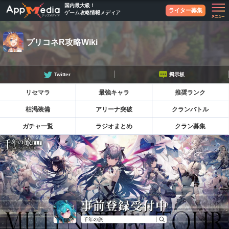
国内最大級！
ライター募集
ゲーム攻略情報メディア
プリコネR攻略Wiki
Twitter
掲示板
リセマラ
最強キャラ
推奨ランク
枯渇装備
アリーナ突破
クランバトル
ガチャ一覧
ラジオまとめ
クラン募集