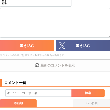
・公序良俗に反する投稿
・スパムなど、記事内容と関係のない投稿
・誰かになりすます行為
・個人情報の投稿や、他者のプライバシーを侵害する投稿
・一度削除された投稿を再び投稿すること
・外部サイトへの誘導や宣伝
・アカウントの売買など金銭が絡む内容の投稿
・各ゲームのネタバレを含む内容の投稿
書き込む
書き込む
・その他、管理者が不適切と判断した投稿
※
コメントの反映には最大10分程度かかる場合があります。
コメントの削除につきましては下記フォームより申請をいた
だけますでしょうか。
最新のコメントを表示
コメントの削除を申請する
※投稿内容を確認後、順次対応さ
せていただきます。ご了承ください。
※一度削除したコメントは復元ができませんのでご注意くだ
さい。
検索
また、過度な利用規約の違反や、弊社に損害の及ぶ内容の書き込みがあ
った場合は、法的措置をとらせていただく場合もございますので、あら
最新順
いいね順
かじめご理解くださいませ。