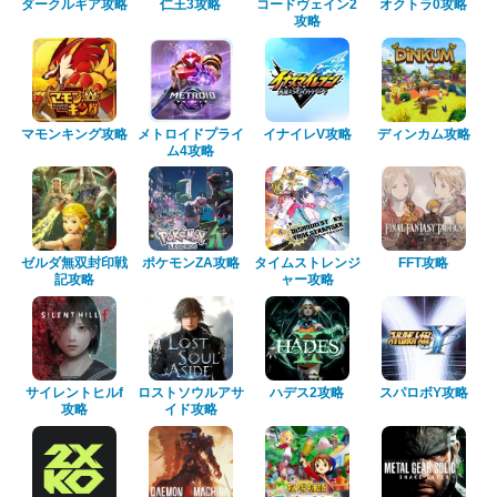
ダークルギア攻略
仁王3攻略
コードヴェイン2
オクトラ0攻略
攻略
マモンキング攻略
メトロイドプライ
イナイレV攻略
ディンカム攻略
ム4攻略
ゼルダ無双封印戦
ポケモンZA攻略
タイムストレンジ
FFT攻略
記攻略
ャー攻略
サイレントヒルf
ロストソウルアサ
ハデス2攻略
スパロボY攻略
攻略
イド攻略