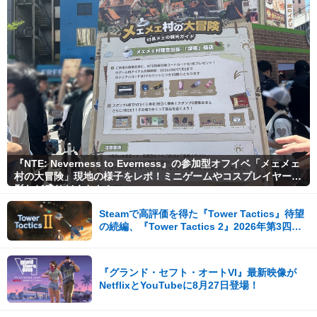
『NTE: Neverness to Everness』の参加型オフイベ「メェメェ
村の大冒険」現地の様子をレポ！ミニゲームやコスプレイヤー撮
影など盛りだくさん！
Steamで高評価を得た『Tower Tactics』待望
の続編、『Tower Tactics 2』2026年第3四半
期に早期アクセス開始
『グランド・セフト・オートVI』最新映像が
NetflixとYouTubeに8月27日登場！