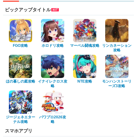
ピックアップタイトル
FGO攻略
ホロドリ攻略
マーベル闘魂攻略
リンカネーション
攻略
ほの暮しの庭攻略
イナイレクロス攻
NTE攻略
モンハンストーリ
略
ーズ3攻略
ジージェネエター
パワプロ2026攻
ナル攻略
略
スマホアプリ