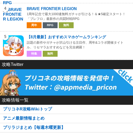
4
BRAVE FRONTIER LEGION
1周年記念で最大1000連無料ガチャが引ける！＆★5確定スタート！
「ブレフロ」最新作の共闘対戦RPG
周年
RPG
無料
5
【8月最新】おすすめスマホゲームランキング
話題の新作やガチャが沢山引ける注目作、周年&コラボ開催タイト
ル、リセマラおすすめなどを完全網羅！
特集
無料
攻略Twitter
攻略情報一覧
プリコネR攻略Wikiトップ
アニメ最新情報まとめ
プリラジまとめ【毎週木曜更新】