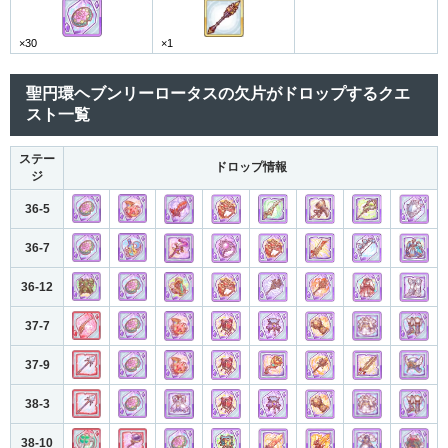
×30
×1
聖円環ヘブンリーロータスの欠片がドロップするクエ
スト一覧
ステー
ドロップ情報
ジ
36-5
36-7
36-12
37-7
37-9
38-3
38-10