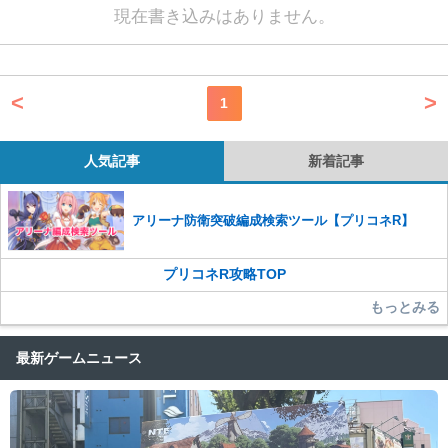
現在書き込みはありません。
<
>
1
人気記事
新着記事
アリーナ防衛突破編成検索ツール【プリコネR】
プリコネR攻略TOP
もっとみる
最新ゲームニュース