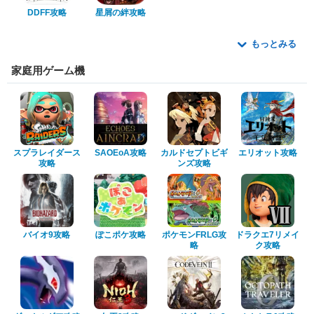
DDFF攻略
星屑の絆攻略
もっとみる
家庭用ゲーム機
スプラレイダース
SAOEoA攻略
カルドセプトビギ
エリオット攻略
攻略
ンズ攻略
バイオ9攻略
ぽこポケ攻略
ポケモンFRLG攻
ドラクエ7リメイ
略
ク攻略