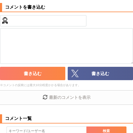
以下の書き込みを禁止とし、場合によってはコメント削除や書き込み制
限を行う可能性がございます。 あらかじめご了承ください。
・公序良俗に反する投稿
・スパムなど、記事内容と関係のない投稿
・誰かになりすます行為
・個人情報の投稿や、他者のプライバシーを侵害する投稿
・一度削除された投稿を再び投稿すること
・外部サイトへの誘導や宣伝
・アカウントの売買など金銭が絡む内容の投稿
・各ゲームのネタバレを含む内容の投稿
書き込む
書き込む
・その他、管理者が不適切と判断した投稿
※
コメントの反映には最大10分程度かかる場合があります。
コメントの削除につきましては下記フォームより申請をいた
だけますでしょうか。
最新のコメントを表示
コメントの削除を申請する
※投稿内容を確認後、順次対応さ
せていただきます。ご了承ください。
※一度削除したコメントは復元ができませんのでご注意くだ
さい。
検索