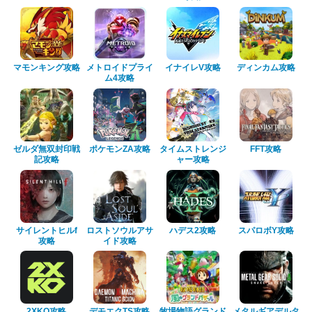
マモンキング攻略
メトロイドプライ
イナイレV攻略
ディンカム攻略
ム4攻略
ゼルダ無双封印戦
ポケモンZA攻略
タイムストレンジ
FFT攻略
記攻略
ャー攻略
サイレントヒルf
ロストソウルアサ
ハデス2攻略
スパロボY攻略
攻略
イド攻略
2XKO攻略
デモエクTS攻略
牧場物語グランド
メタルギアデルタ