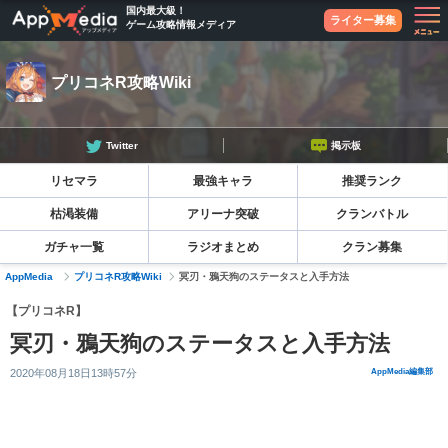
国内最大級！
ライター募集
ゲーム攻略情報メディア
プリコネR攻略Wiki
Twitter
掲示板
リセマラ
最強キャラ
推奨ランク
枯渇装備
アリーナ突破
クランバトル
ガチャ一覧
ラジオまとめ
クラン募集
AppMedia
プリコネR攻略Wiki
冥刃・鴉天狗のステータスと入手方法
【プリコネR】
冥刃・鴉天狗のステータスと入手方法
2020年08月18日13時57分
AppMedia編集部