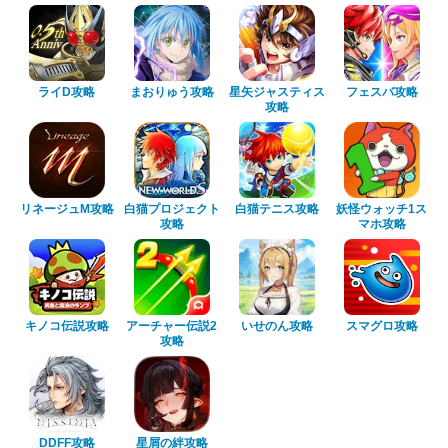
ライD攻略
まおりゅう攻略
星矢ジャスティス
フェスバ攻略
攻略
リネージュM攻略
白猫プロジェクト
白猫テニス攻略
妖怪ウォッチ1ス
攻略
マホ攻略
キノコ伝説攻略
アーチャー伝説2
いせのん攻略
スマグロ攻略
攻略
DDFF攻略
星屑の絆攻略