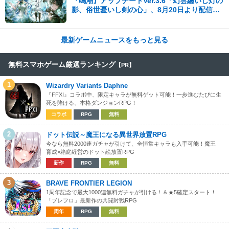
『鳴潮』アップデートVer.3.6「幻雲纏いし灯の
影、俗世憂いし剣の心」、8月20日より配信開
始！
最新ゲームニュースをもっと見る
無料スマホゲーム厳選ランキング
【PR】
1
Wizardry Variants Daphne
『FFXI』コラボ中、限定キャラが無料ゲット可能！一歩進むたびに生
死を賭ける、本格ダンジョンRPG！
コラボ
RPG
無料
2
ドット伝説～魔王になる異世界放置RPG
今なら無料2000連ガチャが引けて、全恒常キャラも入手可能！魔王
育成×箱庭経営のドット絵放置RPG
新作
RPG
無料
3
BRAVE FRONTIER LEGION
1周年記念で最大1000連無料ガチャが引ける！＆★5確定スタート！
「ブレフロ」最新作の共闘対戦RPG
周年
RPG
無料