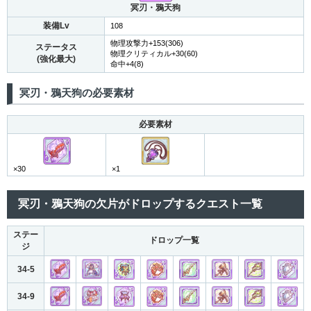
冥刃・鴉天狗
装備Lv
108
物理攻撃力+153(306)
ステータス
物理クリティカル+30(60)
(強化最大)
命中+4(8)
冥刃・鴉天狗の必要素材
必要素材
×30
×1
冥刃・鴉天狗の欠片がドロップするクエスト一覧
ステー
ドロップ一覧
ジ
34-5
34-9