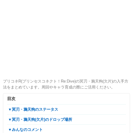
プリコネR(プリンセスコネクト！Re:Dive)の冥刃・鴉天狗(欠片)の入手方
法をまとめています。周回やキャラ育成の際にご活用ください。
目次
▼冥刃・鴉天狗のステータス
▼冥刃・鴉天狗(欠片)のドロップ場所
▼みんなのコメント