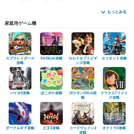
もっとみる
家庭用ゲーム機
スプラレイダース
SAOEoA攻略
カルドセプトビギ
エリオット攻略
攻略
ンズ攻略
バイオ9攻略
ぽこポケ攻略
ポケモンFRLG攻
ドラクエ7リメイ
略
ク攻略
ダークルギア攻略
仁王3攻略
コードヴェイン2
オクトラ0攻略
攻略