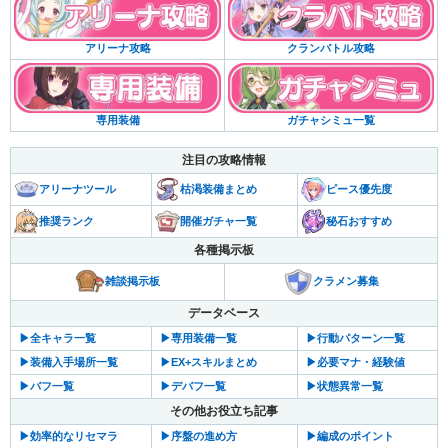
クランバトル攻略
アリーナ攻略
ガチャシミュ一覧
専用装備
注目の攻略情報
アリーナツール
枯渇装備まとめ
ピース優先度
推奨ランク
開催ガチャ一覧
秘石おすすめ
各種掲示板
雑談掲示板
クラメン募集
データベース
▶︎全キャラ一覧
▶︎専用装備一覧
▶︎行動パターン一覧
▶︎装備入手場所一覧
▶︎EX+スキルまとめ
▶︎必要マナ・経験値
▶︎バフ一覧
▶︎デバフ一覧
▶︎状態異常一覧
その他お役立ち記事
▶︎効率的なリセマラ
▶︎序盤の進め方
▶︎編成のポイント