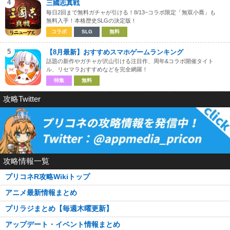
4
三國志真戦
毎日2回まで無料ガチャが引ける！8/13~コラボ限定「無双小喬」も
無料入手！本格歴史SLGの決定版！
コラボ
SLG
無料
5
【8月最新】おすすめスマホゲームランキング
話題の新作やガチャが沢山引ける注目作、周年&コラボ開催タイト
ル、リセマラおすすめなどを完全網羅！
特集
無料
攻略Twitter
攻略情報一覧
プリコネR攻略Wikiトップ
アニメ最新情報まとめ
プリラジまとめ【毎週木曜更新】
アップデート・イベント情報まとめ