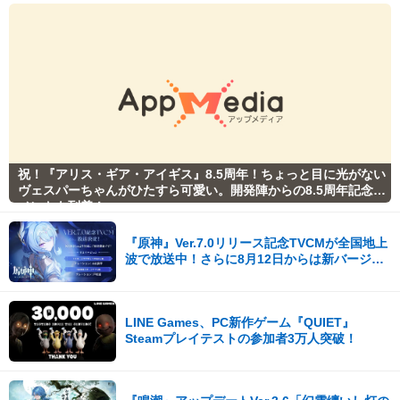
祝！『アリス・ギア・アイギス』8.5周年！ちょっと目に光がない
ヴェスパーちゃんがひたすら可愛い。開発陣からの8.5周年記念コ
メントも到着！
『原神』Ver.7.0リリース記念TVCMが全国地上
波で放送中！さらに8月12日からは新バージョ
ンCMも公開！
LINE Games、PC新作ゲーム『QUIET』
Steamプレイテストの参加者3万人突破！