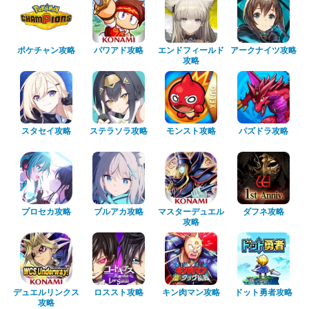
ポケチャン攻略
パワアド攻略
エンドフィールド
アークナイツ攻略
攻略
スタセイ攻略
ステラソラ攻略
モンスト攻略
パズドラ攻略
プロセカ攻略
ブルアカ攻略
マスターデュエル
ダフネ攻略
攻略
デュエルリンクス
ロススト攻略
キン肉マン攻略
ドット勇者攻略
攻略