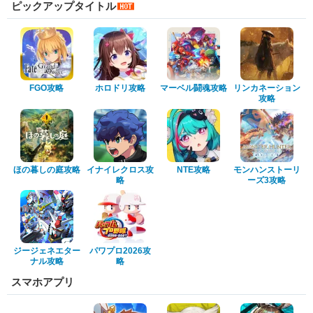
ピックアップタイトル
FGO攻略
ホロドリ攻略
マーベル闘魂攻略
リンカネーション
攻略
ほの暮しの庭攻略
イナイレクロス攻
NTE攻略
モンハンストーリ
略
ーズ3攻略
ジージェネエター
パワプロ2026攻
ナル攻略
略
スマホアプリ