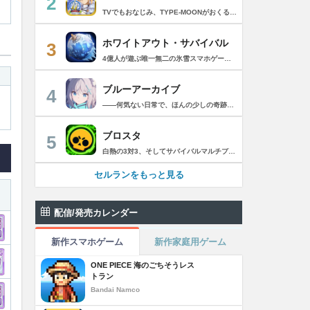
2
TVでもおなじみ、TYPE-MOONがおくるFateのRPG！ スマホでも本格的なRPGが楽しめる。 文字数にして500万字超という、圧倒的なボリュームを堪能できるストーリー！ 本編以外にもキャラクターごとにストーリーを用意し、Fateファンも今回はじめてFateの世界を体験される方も十分満足いただける内容となっています。 【あらすじ】 西暦2015年。 地球の未来を観測するカルデアは、2017年以降の人類史が崩壊している事実を確認した。 昨日まで確かに存在していた2115年までの“約束された未来”は、何の前触れもなく突如として消え去ったのだ。 なぜ。どうして。だれが。どうやって。 西暦2004年 日本 ある地方都市。 ここに今まではなかった、「観測できない領域」が現れたと。 カルデアはこれを人類絶滅の原因と仮定し、いまだ実験段階だった第六の実験を決行する事となった。 それは過去への時間旅行。 人間を霊子化させて過去に送りこみ、事象に介入する事で時空の特異点を解明、あるいは破壊する禁断の儀式。 その名を人理守護指令、グランドオーダー。 人類を守るために人類史に立ち向かう、運命と戦うものたちの総称である。 【ゲーム概要】 スマホに最適化された簡単操作のコマンドオーダーバトル！ プレイヤーはマスターとなって英霊たちを操り敵を倒し謎を解明していく。 好みの英霊で戦うか、強い英霊で戦うかバトルスタイルはプレイヤーしだい。 ◆豪華声優陣が続々参加 青木志貴、茜屋日海夏、赤羽根健治、明坂聡美、浅川悠、朝日奈丸佳、阿澄佳奈、阿部彬名、阿部敦、阿部里果、雨宮天、新井里美、井口裕香、井澤詩織、石川界人、石川由依、石谷春貴、伊瀬茉莉也、市ノ瀬加那、伊藤彩沙、伊藤かな恵、伊東健人、伊藤静、伊藤美紀、稲田徹、井上和彦、井上喜久子、井上麻里奈、伊丸岡篤、石見舞菜香、上坂すみれ、植田佳奈、上田麗奈、内田真礼、内田雄馬、内山昂輝、梅原裕一郎、江川央生、江口拓也、江越彬紀、遠藤綾、大久保瑠美、大空直美、大塚明夫、大塚芳忠、大原さやか、大和田仁美、岡本信彦、置鮎龍太郎、小倉唯、小澤亜李、小野賢章、小野大輔、小野友樹、小見川千明、かかずゆみ、柿原徹也、加隈亜衣、笠間淳、加瀬康之、門脇舞以、金元寿子、神尾晋一郎、茅野愛衣、川澄綾子、河西健吾、川野剛稔、神奈延年、鬼頭明里、木村珠莉、木村良平、桐本拓哉、釘宮理恵、久野美咲、黒木ほの香、黒田崇矢、桑原由気、KENN、高野麻里佳、古賀葵、小清水亜美、後藤邑子、小西克幸、小林千晃、小林ゆう、小林裕介、小原好美、小松未可子、子安武人、小山力也、近藤玲奈、斎賀みつき、西前忠久、斉藤壮馬、斎藤千和、坂本真綾、佐倉綾音、櫻井孝宏、佐藤聡美、佐藤利奈、沢城みゆき、下屋則子、島﨑信長、嶋村侑、庄司宇芽香、白石晴香、新垣樽助、真堂圭、末柄里恵、杉田智和、杉山紀彰、鈴木達央、鈴木崚汰、鈴代紗弓、鈴村健一、諏訪彩花、諏訪部順一、関俊彦、関智一、瀬戸麻沙美、芹澤優、仙台エリ、千本木彩花、園崎未恵、大地葉、高乃麗、高野直子、高橋花林、高橋李依、高山みなみ、武内駿輔、竹内良太、武田華、田中敦子、田中美海、田中理恵、谷山紀章、種﨑敦美、種田梨沙、田丸篤志、田村睦心、田村ゆかり、丹下桜、千葉繁、千葉翔也、津田健次郎、紡木吏佐、鶴岡聡、寺崎裕香、寺島拓篤、東山奈央、土岐隼一、飛田展男、戸松遥、豊永利行、鳥海浩輔、中井和哉、中田譲治、長縄まりあ、仲村美沙希、中村悠一、名塚佳織、生天目仁美、浪川大輔、能登麻美子、野中藍、乃村健次、土師孝也、長谷川育美、花江夏樹、花澤香菜、花守ゆみり、早見沙織、原由実、春野杏、潘めぐみ、日岡なつみ、日笠陽子、日野聡、平川大輔、ファイルーズあい、福圓美里、福西勝也、福山潤、藤井隼、藤沼建人、ブリドカットセーラ恵美、古川慎、保志総一朗、星野貴紀、堀内賢雄、堀江由衣、本多真梨子、本多陽子、本渡楓、前野智昭、M・A・O、増田俊樹、Machico、松風雅也、真殿光昭、マフィア梶田、三上哲、三木眞一郎、水樹奈々、水島大宙、水橋かおり、緑川光、水瀬いのり、南央美、峯田茉優、宮野真守、宮本充、村瀬歩、森川智之、森田了介、森永千才、森なな子、諸星すみれ、安井邦彦、山路和弘、山下大輝、山下七海、山寺宏一、山根綺、山野井仁、山村響、悠木碧、ゆかな、遊佐浩二、吉野裕行、佳村はるか、米澤円、若林直美、和氣あず未、和多田美咲（50音順） ◆全体構成・メインシナリオ・シナリオ・総監督 奈須きのこ ◆リードキャラクターデザイナー 武内崇 ◆アートディレクション TYPE-MOON ◆メインシナリオ・シナリオ執筆 東出祐一郎、桜井光 水瀬葉月、星空めてお ◆ゲストライター amphibian、虚淵玄（ニトロプラス）、acpi、ＯＫＳＧ（TYPE-MOON）、経験値、小太刀右京、三田誠、たけのこ星人、橘公司、田中天（株式会社フラッグノーツ）、成田良悟、鋼屋ジン、ひろやまひろし、円居挽、茗荷屋甚六、矢野俊策（株式会社フラッグノーツ）、リヨ（50音順） ◆キャラクターデザイン I-IV、蒼月タカオ（TYPE-MOON）、AKIRA、Azusa、東冬、荒野、Anmi、池澤真、石田あきら、いみぎむる、兔ろうと、羽海野チカ、大森葵、岡崎武士、okojo、およ、加藤いつわ、カワグチタケシ、きばどりリュー、桐原小鳥、ギンカ、倉花千夏、黒星紅白、小梅けいと、近衛乙嗣、小松崎類、こやまひろかず（TYPE-MOON）、西藤浩樹（LASENGLE）、saitom、坂本みねぢ、佐々木少年、サテー、色素、縞うどん（TYPE-MOON）、島田フミカネ、しまどりる、sime、下越（TYPE-MOON）、シャカＰ（LASENGLE）、白浜鴎、しらび、白峰、真じろう、STAR影法師、曽我誠、タイキ、高橋慶太郎、高山箕犀、竹、武中英雄、武梨えり、たけのこ星人、TAKOLEGS、田島昭宇、タスクオーナ、danciao、中央東口、CHOCO、悌太、Dd、天空すふぃあ、DANGERDROP、toi8、トリダモノ、中原、なまにくATK、西出ケンゴロー、nipi、ネコタワワ、NOCO、pako、林けゐ、原田たけひと、春野友矢、ばん！、Bすけ、左、ヒライユキオ、平野稜二、広江礼威、ひろやまひろし、PFALZ、ぶくろて、huke、BLACK（TYPE-MOON）、古海鐘一、BUNBUN、hou、ホトソウカ、本庄雷太、前田浩孝、マシマサキ、また、松竜、Mika Pikazo、緑川美帆、三輪士郎、村山竜大、めろん22、望月けい、元村人、森井しづき、森山大輔、山中虎鉄、YOCO_N（LASENGLE）、余湖裕輝、米山舞、La-na、lack、リヨ、Ryota-H、輪くすさが、redjuice、ReDrop、ろび～な、ワダアルコ、渡れい（50音順） このアプリケーションには、（株）ＣＲＩ・ミドルウェアの「CRIWARE（TM）」が使用されています。
ホワイトアウト・サバイバル
3
4億人が遊ぶ唯一無二の氷雪スマホゲーム！サクッと爽快！みんなで極寒サバイバル ！ 猛吹雪に襲われ、かつての世界は崩壊。人類の文明の灯火は、氷雪の中で今にも消えかかっている…。 生存者達よ、今こそ立ち上がれ！——仲間を率いて希望の灯りをともし、凍てつく大地に新たな拠点を築こう！ さらに新規ユーザー限定でSSR英雄「ジャスミン」が無料で仲間入り！ 彼女と共に氷原の奥地へと踏み込み、吹雪の中に潜む未知の脅威に立ち向かおう！ 【ゲームの特徴】 ◆領地再建！凍土に希望の光を！ 大溶鉱炉に火を灯すことから始めて、積もった雪を溶かして領土を開拓しよう！ 法令を発布して人員を的確に配置すれば、拠点の建設効率がぐんとアップ！ ◆放置で楽々、資源を効率ストック！ ワンタップで英雄を派遣するだけで、見守りは不要！ オフライン中も資源は自動でたっぷり蓄積されて、戻れば報酬が山盛り！極寒サバイバルでも、もう怖くない！ ◆お手軽に始められる氷雪ミニゲーム！ ミニゲームが次々と登場！「穴釣り選手権」でレア生物図鑑を解放し、「除雪隊」で雪山の宝を発見しよう！ スキマ時間でも気軽にプレイできて、雪原ライフは楽しさ満載！ ◆戦略を駆使して、英雄で敵を撃退！ 英雄はレベル共有で育成の手間いらずで、スキルを活かせば様々な難関を攻略可能！ 最強チームを組み上げて、敵を圧倒しよう！ ◆協力プレイで、凍土制覇を目指そう！ 同盟の支援で負傷者の治療や育成もスピードアップ！ 作戦を練って仲間と役割分担すれば戦力倍増！勝利の喜びをみんなで分かち合おう！ さらにたくさんのコンテンツをお届けいたします： ◆オフィシャルサイト: https://whiteoutsurvival.centurygames.com/ja ◆X: https://x.com/WOS_Japan ◆Facebook: https://www.facebook.com/WhiteoutSurvival ◆Discord: https://discord.gg/whiteoutsurvival ◆YouTube: https://www.youtube.com/@WhiteoutSurvivalOfficial_JA ◆TikTok: https://www.tiktok.com/@howasaba.jp
ブルーアーカイブ
4
――何気ない日常で、ほんの少しの奇跡を見つける物語 Yostarが贈る学園×青春×物語RPG『ブルーアーカイブ -Blue Archive-』！ 先生として、個性豊かで魅力的な生徒たちと共に、一風変わった学園都市キヴォトスの 日常を過ごそう！ ■あらすじ ここは学園都市キヴォトス。 数千の学園からなる超巨大学園都市では、日々トラブルが絶えない。 この問題に対応すべく、連邦生徒会長によって連邦捜査部【シャーレ】が設立された。 この物語は【シャーレ】の顧問となる先生とそれに協力する生徒たちと学園都市での日常を 描いた物語である。 ▼可愛いキャラクターが活躍する3Dバトル 大迫力の3Dリアルタイムバトル！ 可愛いキャラクター達が画面いっぱいに所狭しと大活躍。 あなたは先生として、生徒たちを指揮しよう！ ▼個性豊かなキャラクターを彩るハイクオリティの2Dアニメーション 美少女キャラクターたちが綺麗な2Dアニメーションであなたを迎えてくれる！ 仲良くなると特別なアニメーションが見れることもあるぞ！ ▼生徒たちと絆を深めて彼女たちと特別な日常を過ごそう！ 一緒にいる時間が長ければ長いほど、彼女たちはあなたとの絆は深まっていく。 そんな彼女たちとの日々が、きっとあなたの日常を特別なものに！ ▼公式Twitter https://twitter.com/Blue_ArchiveJP ▼公式サイト https://bluearchive.jp/ (C)Yostar, Inc.
ブロスタ
5
白熱の3対3、そしてサバイバルマルチプレイを楽しめるモバイルゲーム！3分間で展開する様々なゲームモード… 友達と共闘するもよし、一人で戦うもよし。 強力な必殺技や特殊能力を持ったキャラクターを入手して、アップグレードしましょう。ユニークなスキンを集めれば、戦場でひときわ目立つこと間違いなし！ブロスタワールドの不思議なステージで、バトルを繰り広げましょう！ ブロスタは無料でダウンロードおよびプレイが可能ですが、一部のゲーム内アイテムを有料で購入いただくことも可能です（ランダムなアイテムを含む）。ゲーム内アイテムの有料購入を希望しない場合は、デバイスの設定からアプリ内課金を無効にしてください。 様々なゲームモードで戦おう エメラルドハント（3対3）：チームの仲間と共に敵チームに勝利！エメラルドを10個集めたら最後まで守り抜きましょう。倒されるとエメラルドも失います。 バトルロイヤル（ソロ/デュオ）：生き残りをかけたサバイバルモード。キャラクターのパワーアップを集めましょう。デュオまたはソロモードを選んだら、大混乱の戦場で最後まで生き延びた者が勝者となります。そして勝者がすべてを独り占めします！ ブロストライカー（3対3）：ひと味違うゲームモードです！サッカーの腕試しといきましょう。先に2ゴールを決めたチームが勝利します。なおレッドカードはありませんので、激しいバトルにご注意ください。 賞金稼ぎ（3対3）：敵を倒して星を獲得！自分の星も守り抜きましょう。より多くの星を集めたチームの勝利です。 強奪（3対3）：チームの金庫を守りながら、敵チームの金庫の破壊を目指します。ひっそりと前進したら、豪快にお宝までの道を切り拓きましょう！ 特別イベント：期間限定の特別な対人および対CPUゲームモードです。 チャンピオンシップチャレンジ：ブロスタのゲーム内予選に参加して、eスポーツの世界に飛び込みましょう！ キャラクターのアンロックとアップグレード 強力な必殺技や特殊能力を持ったキャラクターを集めて、アップグレードしましょう。キャラクターを強化して、ユニークなスキンを集めましょう。 ブロスタパス クエストやブロスタボックス、エメラルド、ピンズ、そしてブロスタパス限定スキンなど、特典が盛りだくさん！シーズンごとに特典は変わります。 MVPプレイヤーになろう ローカルのランキングを駆け上がり、あなたの強さを証明しましょう！ どんな時も進化しよう 新たなキャラクターやスキン、マップ、特別イベント、ゲームモードを探し求めましょう。 特徴： 3対3のリアルタイム対戦で世界中のプレイヤーとバトル 白熱のモバイル向けサバイバルマルチプレイ 独自の攻撃や必殺技を持った、強力な新キャラクターをアンロック 日々入れ替わるイベントとゲームモード バトルは一人でも、フレンドと一緒でもプレイ可能 グローバルまたはローカルのランキングを駆け上がろう 仲間とクラブを結成したり参加したりして、情報交換しながら共に戦おう スキンをアンロックしてキャラクターをカスタマイズ プレイヤーが作った攻略の難しい新マップ クラッシュ・オブ・クラン、クラッシュ・ロワイヤル、ブーム・ビーチの制作会社がお届けするバトルゲーム！ サポート： サポートが必要な際は、ゲーム内の設定の「ヘルプとサポート」からご連絡いただくか、http://supercell.helpshift.com/a/brawl-stars/をご覧ください。 プライバシーポリシー： http://supercell.com/en/privacy-policy/jp/ サービス利用規約： http://supercell.com/en/terms-of-service/jp/ 保護者の皆さまへ： http://supercell.com/en/parents/jp/
セルランをもっと見る
配信/発売カレンダー
新作スマホゲーム
新作家庭用ゲーム
ONE PIECE 海のごちそうレス
トラン
Bandai Namco