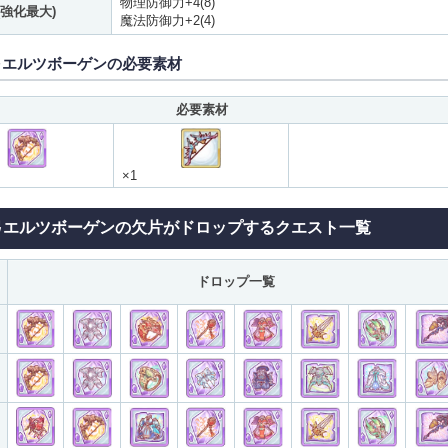
物理防御力+4(8)
(強化最大)
魔法防御力+2(4)
弓エルツボーゲンの必要素材
必要素材
×1
弓エルツボーゲンの欠片がドロップするクエスト一覧
ドロップ一覧