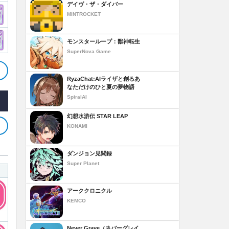
デイヴ・ザ・ダイバー
MINTROCKET
モンスターループ：獣神転生
SuperNova Game
RyzaChat:AIライザと創るあ
なただけのひと夏の夢物語
SpiralAI
幻想水滸伝 STAR LEAP
KONAMI
ダンジョン見聞録
Super Planet
アーククロニクル
KEMCO
Never Grave（ネバーグレイ