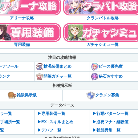
アリーナ攻略
クランバトル攻略
専用装備
ガチャシミュ一覧
注目の攻略情報
ーナツール
枯渇装備まとめ
ピース優先度
ランク
開催ガチャ一覧
秘石おすすめ
各種掲示板
雑談掲示板
クラメン募集
データベース
ャラ一覧
▶︎専用装備一覧
▶︎行動パターン一覧
入手場所一覧
▶︎EX+スキルまとめ
▶︎必要マナ・経験値
一覧
▶︎デバフ一覧
▶︎状態異常一覧