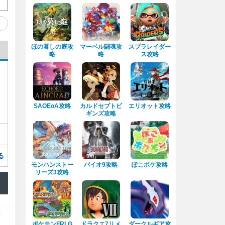
ほの暮しの庭攻
マーベル闘魂攻
スプラレイダー
略
略
ス攻略
SAOEoA攻略
カルドセプトビ
エリオット攻略
ギンズ攻略
る
モンハンストー
バイオ9攻略
ぽこポケ攻略
リーズ3攻略
本
ポケモンFRLG
ドラクエ7リメ
ダークルギア攻