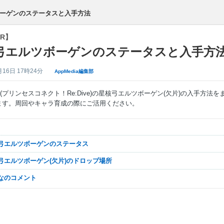
ーゲンのステータスと入手方法
R】
弓エルツボーゲンのステータスと入手方
月16日 17時24分
AppMedia編集部
(プリンセスコネクト！Re:Dive)の星核弓エルツボーゲン(欠片)の入手方法を
ます。周回やキャラ育成の際にご活用ください。
核弓エルツボーゲンのステータス
核弓エルツボーゲン(欠片)のドロップ場所
んなのコメント