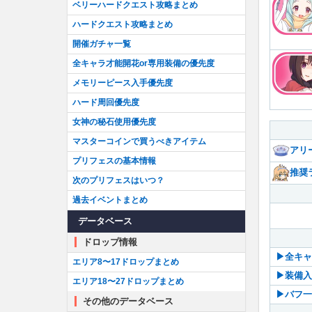
ベリーハードクエスト攻略まとめ
ハードクエスト攻略まとめ
開催ガチャ一覧
全キャラ才能開花or専用装備の優先度
メモリーピース入手優先度
ハード周回優先度
女神の秘石使用優先度
マスターコインで買うべきアイテム
アリ
プリフェスの基本情報
推奨
次のプリフェスはいつ？
過去イベントまとめ
データベース
ドロップ情報
▶︎全キ
エリア8〜17ドロップまとめ
▶︎装備
エリア18〜27ドロップまとめ
▶︎バフ
その他のデータベース