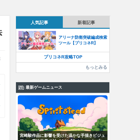
人気記事
新着記事
法
アリーナ防衛突破編成検索
ツール【プリコネR】
プリコネR攻略TOP
ま
もっとみる
最新ゲームニュース
宮崎駿作品に影響を受けた温かな手描きビジュ