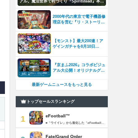
アル。魔法世界で村づくり『Spiritstead』本日
発売
2000年代の東京で電子機器修
理店を営む『リ・ストーリー:
思い出修理屋 (ReStory)』本
日Steamで配信開始
【モンスト】最大200連！ア
ゲインガチャを8月10日
（月）より開催！
『京まふ2026』コラボビジュ
アル大公開！オリジナルグッ
ズやキャラカフェエリアな
ど、見どころ満載！！
最新ゲームニュースをもっと見る
トップセールスランキング
eFootball™
1
■「ウイイレ」から進化した「eFootball™」 人気サッカーゲーム「ウイニングイレブン」が「eFootball™」とタイトルを変え、大きく進化して生まれ変わりました。「eFootball™」で新しいサッカーゲームを体感しましょう！ ■はじめての方でも安心 ダウンロード後は、実践を交えたステップアップ方式のチュートリアルで直感的に基本操作を覚えることができます！さらに、チュートリアルを全てクリアすると、リオネル メッシがもらえます！！ また、試合の面白さや爽快感を楽しんでいただくためにスマートアシストを実装。 複雑な操作をしなくても、華麗なドリブルやパスで相手をかわして強烈なシュートでゴールを奪うことができます！ 【基本的な遊び方】 ■好きなチームで始めよう 欧州、米州、アジアなど世界各国のクラブやナショナルチームなどお気に入りのチームでスタートできます！ ■選手を獲得しましょう チームを作成したら、選手を獲得しましょう。現役のスーパースターや、歴史に残るレジェンドたちが、あなたのクラブでの活躍を待っています！ ・スペシャル選手リスト 現実の試合で大活躍した選手や、注目リーグの選手、レジェンドなどの特別な選手を獲得できます。 ・スタンダード選手リスト 好きな選手を獲得できます。条件を設定して絞り込むことができます。 ・監督リスト さまざまな戦術や得意な育成タイプを持った監督を獲得できます。 ■試合を楽しもう 獲得した選手でチームを編成したら、いよいよ試合に挑戦！ AIを相手に腕を磨いたり、オンライン対戦でランキングを競ったり、楽しみ方はあなた次第です。 ・対AI戦で腕を磨く 注目リーグのチームやナショナルチームを相手に戦うイベントなど、サッカーシーズンに合わせたさまざまなテーマのイベントが開催されています。 また、10段階にレベル分けされたDivision制の「eFootball™ リーグ」で楽しみながらレベルアップしていくことも可能です！ ・対人戦で実力を試す Division制の全ユーザーとランキングを競う「eFootball™ リーグ」や、毎週開催される様々なイベントで、オンラインでのリアルタイム対戦を楽しむことができます。あなたのドリームチームで、最高峰のDivision 1を目指しましょう！ ・友達と最大3vs3の対戦を楽しむ フレンドマッチ機能を使って、友達と対戦することができます。育て上げたチームの強さを友達に見せつけましょう！ また、最大3vs3の協力対戦も可能。友達とオンラインで集まって対戦を楽しみましょう！ ■選手を育てる 獲得した選手は、選手種別によっては成長させることができます。 試合に出場させたり、ゲーム内アイテムを使用したりして、選手のレベルを上げる事で入手できる「タレントポイント」で、能力パラメータを上昇させましょう。 より自分好みの選手にしたい場合は、手動でポイントを割り振りましょう。 ポイントの割り振りに迷った場合は、[おまかせ]で設定することもできます。 自分だけのお気に入りの選手に育て上げましょう！ 【もっと楽しむ】 ■Live Updateを毎週配信 選手の移籍や、現実の試合での活躍が反映される「Live Update」を搭載。 毎週配信される「Live Update」を参考に、スカッドを編成し試合に挑みましょう。 ■スタジアムをカスタマイズ 試合中のスタジアムに反映されるコレオ・オブジェクトなどのスタジアムパーツをカスタマイズできます。 思い通りのスタジアムにアレンジして、ゲーム体験を彩りましょう！ ※居住国・地域が以下のお客様には、eFootball™ コインによるルートボックス施策をご提供しておりません。 ベルギー、ブラジル(18歳未満) 【最新情報について】 本商品は、新機能やモードの追加、ゲームプレイ・イベントのアップデートを継続的に行っていきます。 最新情報は「eFootball™」公式サイトをご確認ください。 【ダウンロードについて】 本アプリをダウンロードするためには、ストレージに約3.3GBの空き容量が必要となります。 あらかじめ3.3GB以上の容量を空けてからダウンロードを行っていただけますようお願いします。 ダウンロード時はWi-Fi環境で接続することを推奨いたします。 ※アップデートにつきましても同様となります。 【通信環境について】 本アプリはオンラインゲームです。通信可能な環境でお楽しみください。
Fate/Grand Order