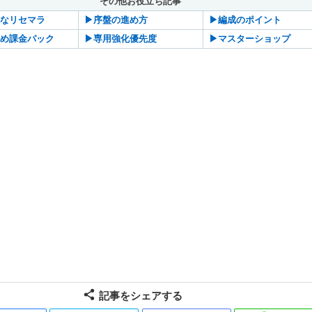
その他お役立ち記事
的なリセマラ
▶︎序盤の進め方
▶︎編成のポイント
すめ課金パック
▶︎専用強化優先度
▶︎マスターショップ
記事をシェアする