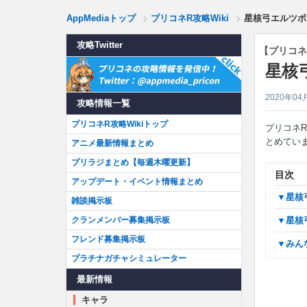
AppMediaトップ
プリコネR攻略Wiki
星核弓エルツボ
攻略Twitter
【プリコネ
星核
2020年04
攻略情報一覧
プリコネR攻略Wikiトップ
プリコネR
とめてい
アニメ最新情報まとめ
プリラジまとめ【毎週木曜更新】
目次
アップデート・イベント情報まとめ
▼星
雑談掲示板
クランメンバー募集掲示板
▼星
フレンド募集掲示板
▼み
プラチナガチャシミュレーター
最新情報
キャラ