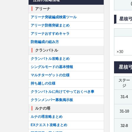
アリーナ
アリーナ突破編成検索ツール
星核
アリーナ防衛突破まとめ
アリーナおすすめキャラ
防衛編成の組み方
クランバトル
×30
クランバトル攻略まとめ
星核
シングルモードの基本情報
マルチターゲットの仕様
ステー
持ち越しの仕様
ジ
クランバトルに向けてやっておくべき事
31-4
クランメンバー募集掲示板
ルナの塔
31-10
ルナの塔攻略まとめ
EXクエスト攻略まとめ
32-8