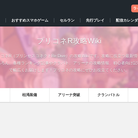
ラ
おすすめスマホゲーム
セルラン
先行プレイ
配信カレンダ
プリコネR攻略Wiki
コネR（プリンセスコネクトRe:Dive）の攻略Wikiです。攻略に役立つ最新
ちろん、各種ランキング記事やクラバト、アリーナの攻略情報、初心者向け記
で幅広くお届けします！プリコネの攻略にぜひお役立てください。
枯渇装備
アリーナ突破
クランバトル