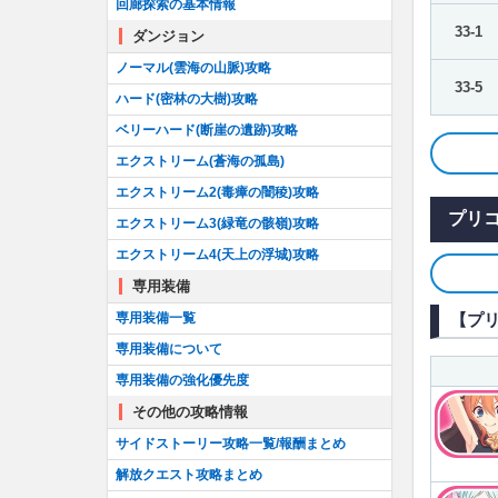
回廊探索の基本情報
33-1
ダンジョン
ノーマル(雲海の山脈)攻略
33-5
ハード(密林の大樹)攻略
ベリーハード(断崖の遺跡)攻略
エクストリーム(蒼海の孤島)
エクストリーム2(毒瘴の闇稜)攻略
プリ
エクストリーム3(緑竜の骸嶺)攻略
エクストリーム4(天上の浮城)攻略
専用装備
専用装備一覧
【プ
専用装備について
専用装備の強化優先度
その他の攻略情報
サイドストーリー攻略一覧/報酬まとめ
解放クエスト攻略まとめ