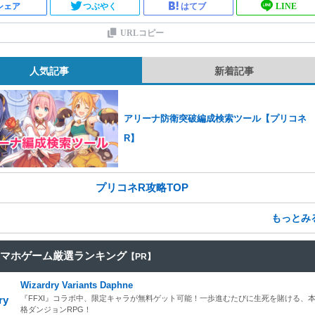
シェア
つぶやく
はてブ
LINE
URLコピー
人気記事
新着記事
アリーナ防衛突破編成検索ツール【プリコネ
R】
プリコネR攻略TOP
もっとみ
マホゲーム厳選ランキング
【PR】
Wizardry Variants Daphne
『FFXI』コラボ中、限定キャラが無料ゲット可能！一歩進むたびに生死を賭ける、
格ダンジョンRPG！