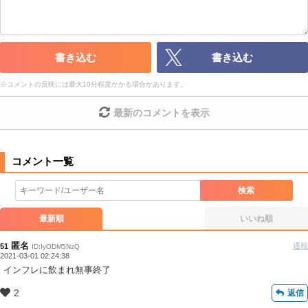
・一度削除された投稿を再び投稿すること
・外部サイトへの誘導や宣伝
・アカウントの売買など金銭が絡む内容の投稿
・各ゲームのネタバレを含む内容の投稿
書き込む
書き込む
・その他、管理者が不適切と判断した投稿
※
コメントの反映には最大10分程度かかる場合があります。
コメントの削除につきましては下記フォームより申請をいた
だけますでしょうか。
最新のコメントを表示
コメントの削除を申請する
※投稿内容を確認後、順次対応さ
せていただきます。ご了承ください。
※一度削除したコメントは復元ができませんのでご注意くだ
さい。
検索
また、過度な利用規約の違反や、弊社に損害の及ぶ内容の書き込みがあ
った場合は、法的措置をとらせていただく場合もございますので、あら
最新順
いいね順
かじめご理解くださいませ。
匿名
通報
51
ID:IyODM5NzQ
2021-03-01 02:24:38
インフレに飲まれ無事終了
2
返信