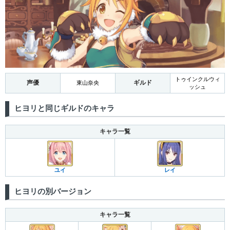
トゥインクルウィ
声優
ギルド
東山奈央
ッシュ
ヒヨリと同じギルドのキャラ
キャラ一覧
ユイ
レイ
ヒヨリの別バージョン
キャラ一覧