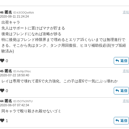
匿名
通報
46
ID:k3ODQwMzk
2020-08-11 21:24:24
出荷キャラ
先人はサポートに置けばマナが貯まる
後発はフレンドになれば攻略が捗る
特に後発はフレンド枠限界まで埋めるとエリア15くらいまでは無理進行で
きる。そこから先はタンク、タンク用回復役、ヒヨリ補助役必須(サブ垢経
験済み)
0
返信
匿名
通報
45
ID:AxNjc0Nzc
2020-07-22 18:50:40
レイは専用で壊れて星6で火力強化、この子は星6で一気にぶっ壊れか
0
返信
匿名
通報
44
ID:I5OTk3NTU
2020-06-07 07:42:34
同キャラで殴り殺され殺せないゴミ
1
返信