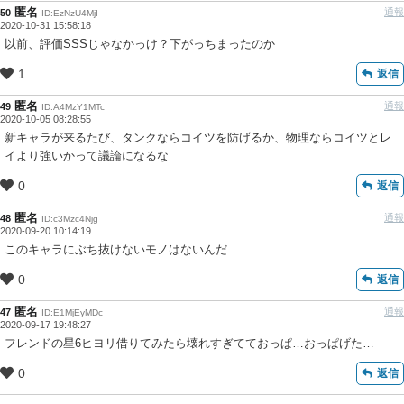
匿名
通報
50
ID:EzNzU4MjI
2020-10-31 15:58:18
以前、評価SSSじゃなかっけ？下がっちまったのか
1
返信
匿名
通報
49
ID:A4MzY1MTc
2020-10-05 08:28:55
新キャラが来るたび、タンクならコイツを防げるか、物理ならコイツとレ
イより強いかって議論になるな
0
返信
匿名
通報
48
ID:c3Mzc4Njg
2020-09-20 10:14:19
このキャラにぶち抜けないモノはないんだ…
0
返信
匿名
通報
47
ID:E1MjEyMDc
2020-09-17 19:48:27
フレンドの星6ヒヨリ借りてみたら壊れすぎてておっぱ…おっぱげた…
0
返信