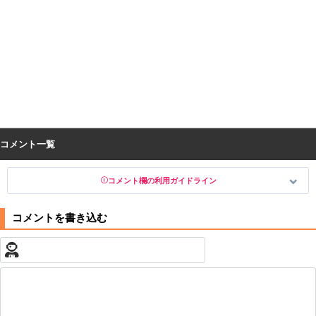
コメント一覧
コメント欄の利用ガイドライン
以下の書き込みを禁止とし、場合によってはコメント削除や書き込み制
限を行う可能性がございます。 あらかじめご了承ください。
・公序良俗に反する投稿
・スパムなど、記事内容と関係のない投稿
・誰かになりすます行為
・個人情報の投稿や、他者のプライバシーを侵害する投稿