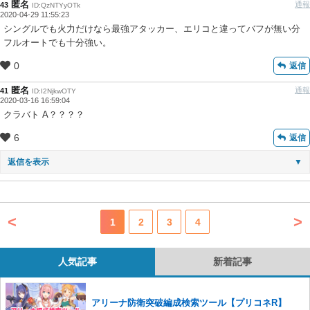
匿名
通報
43
ID:QzNTYyOTk
2020-04-29 11:55:23
シングルでも火力だけなら最強アタッカー、エリコと違ってバフが無い分
フルオートでも十分強い。
0
返信
匿名
通報
41
ID:I2NjkwOTY
2020-03-16 16:59:04
クラバト A？？？？
6
返信
返信を表示
▼
<
>
1
2
3
4
人気記事
新着記事
アリーナ防衛突破編成検索ツール【プリコネR】