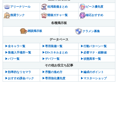
アリーナツール
枯渇装備まとめ
ピース優先度
推奨ランク
開催ガチャ一覧
秘石おすすめ
各種掲示板
雑談掲示板
クラメン募集
データベース
▶︎全キャラ一覧
▶︎専用装備一覧
▶︎行動パターン一覧
▶︎装備入手場所一覧
▶︎EX+スキルまとめ
▶︎必要マナ・経験値
▶︎バフ一覧
▶︎デバフ一覧
▶︎状態異常一覧
その他お役立ち記事
▶︎効率的なリセマラ
▶︎序盤の進め方
▶︎編成のポイント
▶︎おすすめ課金パック
▶︎専用強化優先度
▶︎マスターショップ