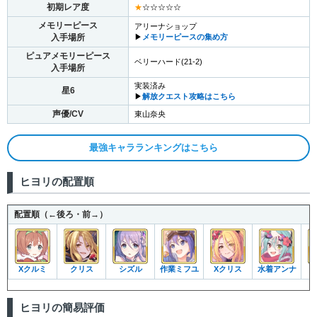
初期レア度
★
☆☆☆☆☆
メモリーピース
アリーナショップ
入手場所
▶︎
メモリーピースの集め方
ピュアメモリーピース
ベリーハード(21-2)
入手場所
実装済み
星6
▶︎
解放クエスト攻略はこちら
声優/CV
東山奈央
最強キャラランキングはこちら
ヒヨリの配置順
配置順（←後ろ・前→）
Xクルミ
クリス
シズル
作業ミフユ
Xクリス
水着アンナ
ヒヨリの簡易評価