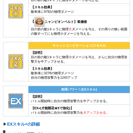
目の前の敵1キャラに物理中ダメージを与える。
【スキル効果】
敵単体に9792の物理ダメージ
【
ニャンピオンベルト】装備後
目の前の敵1キャラに物理
大
ダメージを与え、その周りの狭い範囲
の敵すべてにも物理小ダメージを与える。
キャットコンビネーション(スキル2)
【説明】
目の前の敵1キャラに物理小ダメージを与え、さらに自分の物理攻
撃力を中アップさせる。
【スキル効果】
敵単体に3278の物理ダメージ
自分の物理攻撃力を1243アップ
肉球パワー！(EXスキル)
【説明】
バトル開始時に自分の物理攻撃力を中アップさせる。
【EX+(才能開花★5で強化)】
バトル開始時に自分の物理攻撃力を
大アップさせる。
▶︎
EXスキル+の詳細