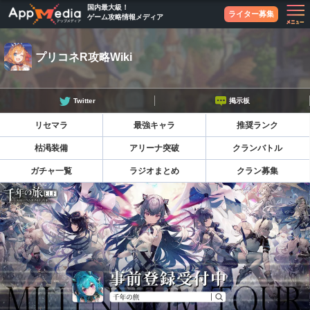
国内最大級！
ライター募集
ゲーム攻略情報メディア
プリコネR攻略Wiki
Twitter
掲示板
リセマラ
最強キャラ
推奨ランク
枯渇装備
アリーナ突破
クランバトル
ガチャ一覧
ラジオまとめ
クラン募集