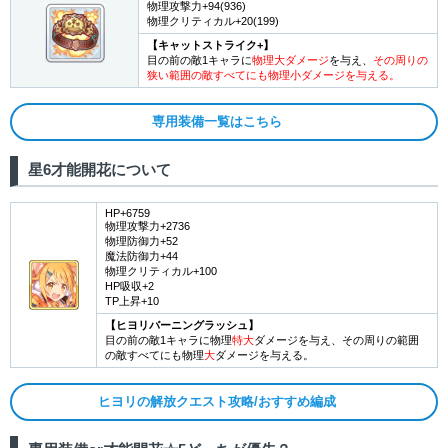
物理攻撃力+94(936)
11
物理クリティカル+20(199)
【
キャットストライク+】
目の前の敵1キャラに
物理大ダメージ
を与え、
その周りの
12
狭い範囲の敵すべてにも物理小ダメージを与える。
13
専用装備一覧はこちら
14
星6才能開花について
15
HP+6759
物理攻撃力+2736
物理防御力+52
魔法防御力+44
16
物理クリティカル+100
HP吸収+2
TP上昇+10
17
【ヒヨリバーニングラッシュ】
目の前の敵1キャラに物理
特大
ダメージを与え、その周りの範囲
の敵すべてにも物理
大
ダメージを与える。
18
ヒヨリの解放クエスト攻略/おすすめ編成
19