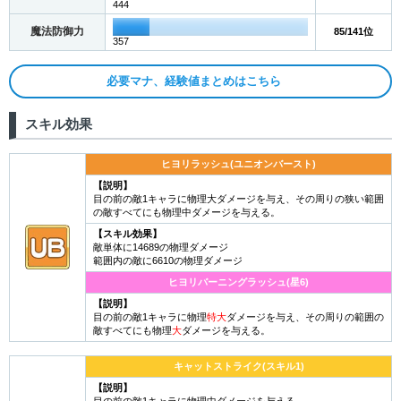
444
魔法防御力
85/141位
357
必要マナ、経験値まとめはこちら
スキル効果
ヒヨリラッシュ(ユニオンバースト)
【説明】
目の前の敵1キャラに物理大ダメージを与え、その周りの狭い範囲
の敵すべてにも物理中ダメージを与える。
【スキル効果】
敵単体に14689の物理ダメージ
範囲内の敵に6610の物理ダメージ
ヒヨリバーニングラッシュ(星6)
【説明】
目の前の敵1キャラに物理
特大
ダメージを与え、その周りの範囲の
敵すべてにも物理
大
ダメージを与える。
キャットストライク(スキル1)
【説明】