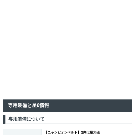
2
3
4
5
6
7
8
専用装備と星6情報
9
専用装備について
10
【
ニャンピオンベルト】()内は最大値