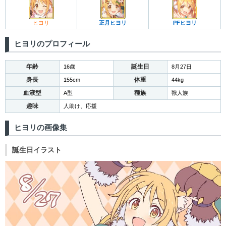
ヒヨリ
正月ヒヨリ
PFヒヨリ
ヒヨリのプロフィール
年齢
誕生日
16歳
8月27日
身長
体重
155cm
44kg
血液型
種族
A型
獣人族
趣味
人助け、応援
ヒヨリの画像集
誕生日イラスト