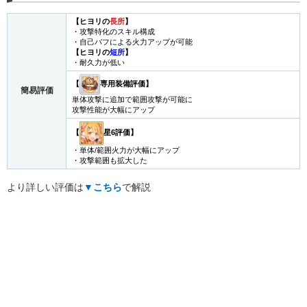
【ヒヨリの
長所
】
・攻撃特化のスキル構成
・自己バフによる火力アップが可能
【ヒヨリの
短所
】
・耐久力が低い
【
専用装備評価】
簡易評価
単体攻撃に追加で範囲攻撃が可能に
攻撃性能が大幅にアップ
【
星6評価】
・単体/範囲火力が大幅にアップ
・攻撃範囲も拡大した
より詳しい評価は
▼こちら
で解説