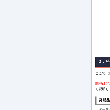
２：発
ここでは
開発はど
く説明し
発明品
まず一番