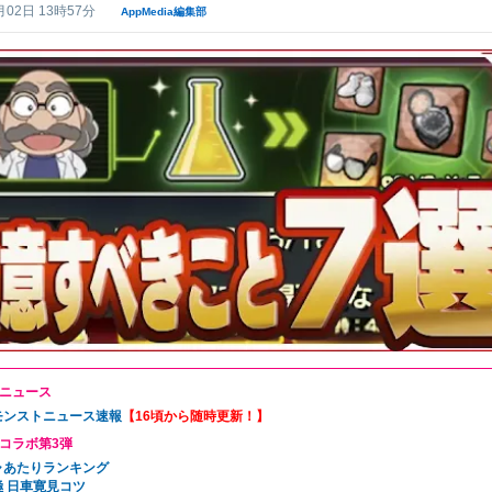
月02日 13時57分
AppMedia編集部
ニュース
6モンストニュース速報
【16頃から随時更新！】
コラボ第3弾
ャあたりランキング
極 日車寛見コツ