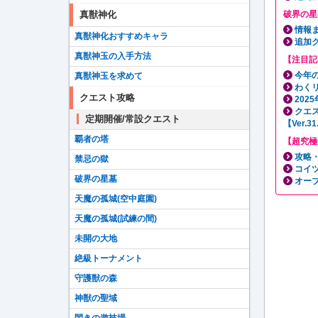
破界の星
真獣神化
情報
真獣神化おすすめキャラ
追加
真獣神玉の入手方法
【注目記
今年の
真獣神玉を求めて
わく
クエスト攻略
202
クエ
定期開催/常設クエスト
【Ver.
覇者の塔
【超究極
攻略
禁忌の獄
コイ
破界の星墓
オー
天魔の孤城(空中庭園)
天魔の孤城(試練の間)
未開の大地
絶級トーナメント
守護獣の森
神獣の聖域