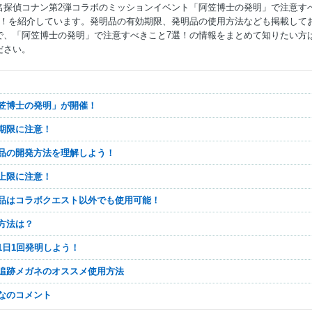
名探偵コナン第2弾コラボのミッションイベント「阿笠博士の発明」で注意す
選！を紹介しています。発明品の有効期限、発明品の使用方法なども掲載して
で、「阿笠博士の発明」で注意すべきこと7選！の情報をまとめて知りたい方
ださい。
Mute
「阿笠博士の発明」が開催！
用期限に注意！
明品の開発方法を理解しよう！
持上限に注意！
明品はコラボクエスト以外でも使用可能！
用方法は？
ず1日1回発明しよう！
人追跡メガネのオススメ使用方法
んなのコメント