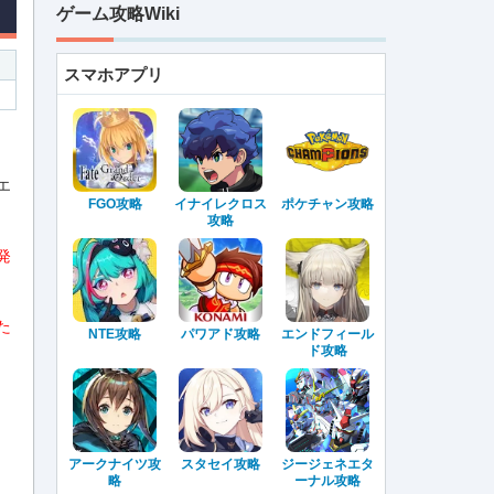
ゲーム攻略Wiki
スマホアプリ
エ
FGO攻略
イナイレクロス
ポケチャン攻略
攻略
発
た
NTE攻略
パワアド攻略
エンドフィール
ド攻略
アークナイツ攻
スタセイ攻略
ジージェネエタ
略
ーナル攻略