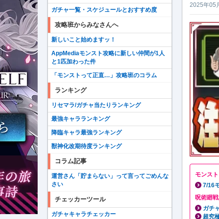
2025年05
ガチャ一覧・スケジュールとおすすめ度
攻略班からみなさんへ
新しいこと始めますッ！
AppMediaモンスト攻略に新しい仲間が1人
と1匹加わった件
「モンストって正直…」攻略班のコラム
ランキング
リセマラ/ガチャ当たりランキング
最強キャラランキング
降臨キャラ最強ランキング
獣神化改期待度ランキング
コラム記事
モンスト
運営さん「貯まらない」って言ってごめんな
さい
7/1
呪術廻戦
チェッカーツール
ガチ
ガチャキャラチェッカー
超究