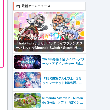
最新ゲームニュース
「holo Indie」より、『ホロライブファンタジ
ーバトル』をNintendo Switch・Steamで8月7
日発売！
2027年発売予定サイバーノワ
ール・アドベンチャー『Moo
nHack（ムーンハック）』東
京ゲームダンジョン13出展！
『TERBIS(テルビス)』コミ
ックマーケット108出展、日
本のゲームファンとの交流を
強化
Nintendo Switch 2・Ninten
do Switchソフト『ぼくと釣
り日記』 初公開のゲーム画