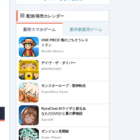
配信/発売カレンダー
新作スマホゲーム
新作家庭用ゲーム
ONE PIECE 海のごちそうレス
トラン
Bandai Namco
デイヴ・ザ・ダイバー
MINTROCKET
モンスターループ：獣神転生
SuperNova Game
RyzaChat:AIライザと創るあ
なただけのひと夏の夢物語
SpiralAI
ダンジョン見聞録
Super Planet