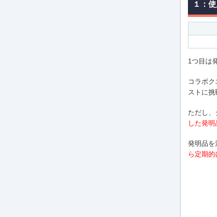
１：使
1つ目は
コラボク
ストに挑
ただし、
した発明
発明品を
ら定期的