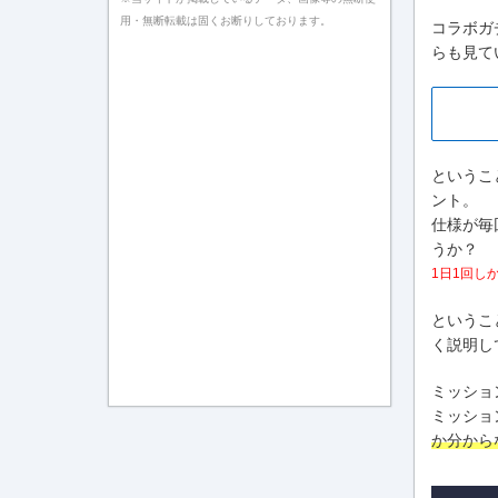
用・無断転載は固くお断りしております。
コラボガ
らも見て
というこ
ント。
仕様が毎
うか？
1日1回し
というこ
く説明し
ミッショ
ミッショ
か分から