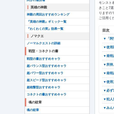
閃きの遊技場
モンスト
英雄の神殿
きこと7
りますの
神殿の周回おすすめランキング
ご活用く
『英雄の神殿』ギミック一覧
『わくわくの実』効果一覧
目次
ノマクエ
▼
ノーマルクエストの詳細
▼使
戦型・コネクトの書
▼発
戦型の書おすすめキャラ
▼所
超バランス型おすすめキャラ
▼発
超パワー型おすすめキャラ
超スピード型おすすめキャラ
▼使
超砲撃型おすすめキャラ
▼必
コネクトの書おすすめキャラ
▼犯
魂の紋章
▼み
魂の紋章