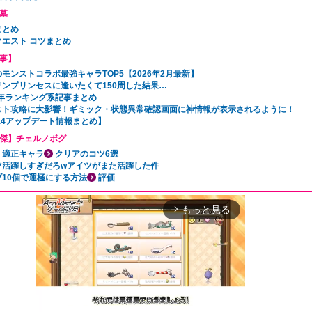
墓
まとめ
クエスト コツまとめ
事】
モンストコラボ最強キャラTOP5【2026年2月最新】
リンプリンセスに逢いたくて150周した結果…
5年ランキング系記事まとめ
スト攻略に大影響！ギミック・状態異常確認画面に神情報が表示されるように！
31.4アップデート情報まとめ】
傑】チェルノボグ
・適正キャラ
クリアのコツ6選
ツ活躍しすぎだろwアイツがまた活躍した件
ブ10個で運極にする方法
評価
もっと見る
arrow_forward_ios