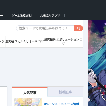
ー
ゲーム攻略Wiki
お役立ちアプリ
超究極兵 エボリューション コ
ャラ
超究極 スカルミリオーネ コツ
ツ
新着記事
人気記事
8/6モンストニュース速報