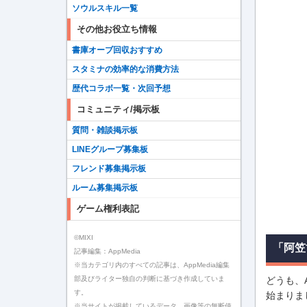
ソウルスキル一覧
その他お役立ち情報
書庫オーブ回収おすすめ
スタミナの効率的な消費方法
歴代コラボ一覧・次回予想
コミュニティ/掲示板
質問・雑談掲示板
LINEグループ募集板
フレンド募集掲示板
ルーム募集掲示板
ゲーム権利表記
©MIXI
「阿笠
記事編集：AppMedia
※当カテゴリ内のすべての記事は、AppMedia編集
どうも、A
部及びライター独自の判断に基づき作成していま
す。
始まりま
※当サイトが掲載しているデータ、画像等の無断使