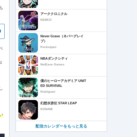
ち
アーククロニクル
KEMCO
Never Grave（ネバーグレイ
ブ）
Pocketpair
ベ
NBAダンクシティ
ょ
NetEase Games
僕のヒーローアカデミア UNIT
ED SURVIVAL
し
Klab/gumi
幻想水滸伝 STAR LEAP
KONAMI
い
配信カレンダーをもっと見る