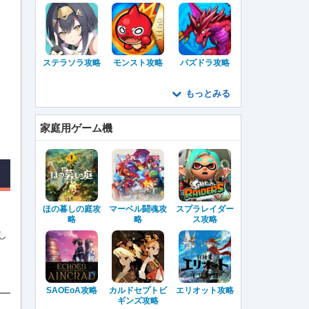
ステラソラ攻略
モンスト攻略
パズドラ攻略
もっとみる
家庭用ゲーム機
ほの暮しの庭攻
マーベル闘魂攻
スプラレイダー
略
略
ス攻略
し
SAOEoA攻略
カルドセプトビ
エリオット攻略
ギンズ攻略