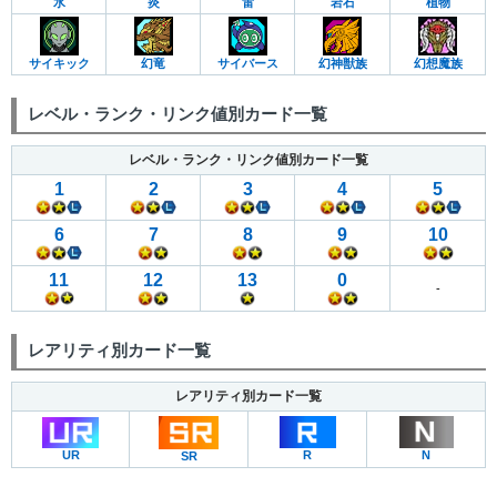
水
炎
雷
岩石
植物
サイキック
幻竜
サイバース
幻神獣族
幻想魔族
レベル・ランク・リンク値別カード一覧
レベル・ランク・リンク値別カード一覧
1
2
3
4
5
6
7
8
9
10
11
12
13
0
-
レアリティ別カード一覧
レアリティ別カード一覧
UR
R
N
SR