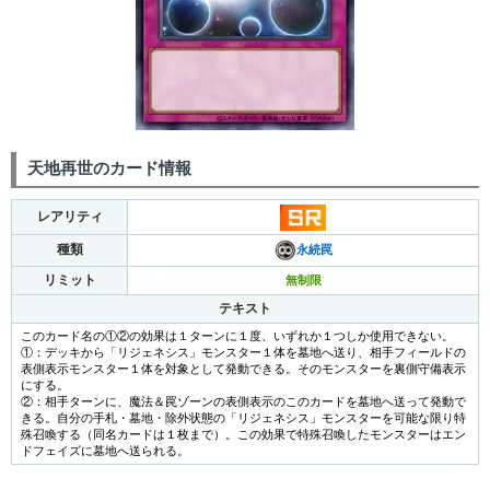
天地再世のカード情報
レアリティ
種類
永続罠
リミット
無制限
テキスト
このカード名の①②の効果は１ターンに１度、いずれか１つしか使用できない。
①：デッキから「リジェネシス」モンスター１体を墓地へ送り、相手フィールドの
表側表示モンスター１体を対象として発動できる。そのモンスターを裏側守備表示
にする。
②：相手ターンに、魔法＆罠ゾーンの表側表示のこのカードを墓地へ送って発動で
きる。自分の手札・墓地・除外状態の「リジェネシス」モンスターを可能な限り特
殊召喚する（同名カードは１枚まで）。この効果で特殊召喚したモンスターはエン
ドフェイズに墓地へ送られる。