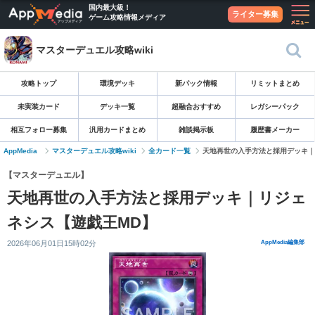
国内最大級！
ライター募集
ゲーム攻略情報メディア
マスターデュエル攻略wiki
攻略トップ
環境デッキ
新パック情報
リミットまとめ
未実装カード
デッキ一覧
超融合おすすめ
レガシーパック
相互フォロー募集
汎用カードまとめ
雑談掲示板
履歴書メーカー
AppMedia
マスターデュエル攻略wiki
全カード一覧
天地再世の入手方法と採用デッキ｜
【マスターデュエル】
天地再世の入手方法と採用デッキ｜リジェ
ネシス【遊戯王MD】
2026年06月01日15時02分
AppMedia編集部