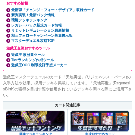
おすすめ情報
最新弾「チェンジ・フォー・デザイア」収録カード
新弾実装！最新パック情報
環境デッキランキング
レガシーパック新規カード情報
リミットレギュレーション最新情報
相互フォローキャンペーン募集掲示板
マスターデュエル攻略TOP
遊戯王交流おすすめツール
遊戯王 履歴書ツール
Tierランキング作成ツール
遊戯王OCG 制限改訂予想メーカー
遊戯王マスターデュエルのカード「天地再世」(リジェネシス・バース)の
入手方法や効果、採用デッキを掲載しています。「天地再世」(Regenesi
sBirth)の獲得を目指す際や使用されているデッキを調べる際にご活用下さ
い。
カード関連記事
生成おすすめカード
最強デッキランキング