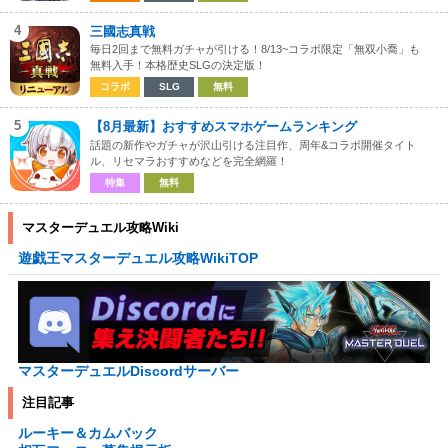
4
三國志真戦
毎日2回まで無料ガチャが引ける！8/13~コラボ限定「無双小喬」も
無料入手！本格歴史SLGの決定版！
コラボ
SLG
無料
5
【8月最新】おすすめスマホゲームランキング
話題の新作やガチャが沢山引ける注目作、周年&コラボ開催タイト
ル、リセマラおすすめなどを完全網羅！
特集
無料
マスターデュエル攻略Wiki
遊戯王マスターデュエル攻略WikiTOP
マスターデュエルDiscordサーバー
注目記事
ルーキー＆カムバック