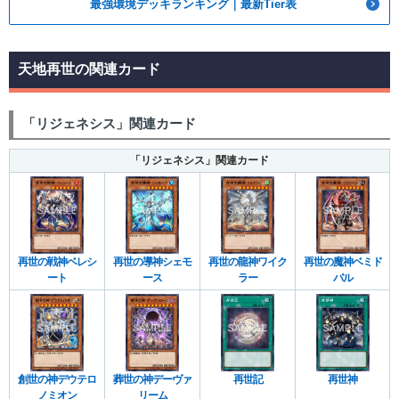
最強環境デッキランキング｜最新Tier表
天地再世の関連カード
「リジェネシス」関連カード
「リジェネシス」関連カード
再世の戦神ベレシ
再世の導神シェモ
再世の龍神ワイク
再世の魔神ベミド
ート
ース
ラー
バル
創世の神デウテロ
葬世の神デーヴァ
再世記
再世神
ノミオン
リーム