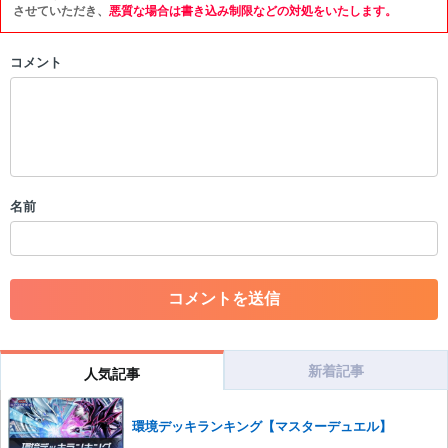
限を行う可能性がございます。 あらかじめご了承ください。
させていただき、
悪質な場合は書き込み制限などの対処をいたします。
・公序良俗に反する投稿
コメント
・スパムなど、記事内容と関係のない投稿
・誰かになりすます行為
・個人情報の投稿や、他者のプライバシーを侵害する投稿
・一度削除された投稿を再び投稿すること
・外部サイトへの誘導や宣伝
・アカウントの売買など金銭が絡む内容の投稿
・各ゲームのネタバレを含む内容の投稿
名前
・その他、管理者が不適切と判断した投稿
コメントの削除につきましては下記フォームより申請をいた
だけますでしょうか。
コメントの削除を申請する
※投稿内容を確認後、順次対応さ
せていただきます。ご了承ください。
※一度削除したコメントは復元ができませんのでご注意くだ
さい。
新着記事
人気記事
また、過度な利用規約の違反や、弊社に損害の及ぶ内容の書き込みがあ
った場合は、法的措置をとらせていただく場合もございますので、あら
環境デッキランキング【マスターデュエル】
かじめご理解くださいませ。