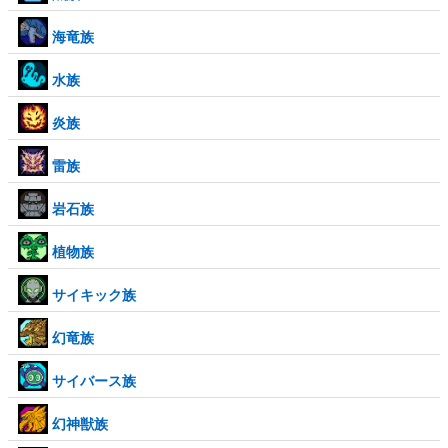
海竜族
水族
炎族
雷族
岩石族
植物族
サイキック族
幻竜族
サイバース族
幻神獣族