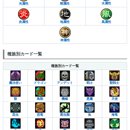
水属性
光属性
闇属性
炎属性
地属性
風属性
神属性
種族別カード一覧
種族別カード一覧
魔法使い
ドラゴン
アンデット
戦士
獣戦士
獣
鳥獣
機械
悪魔
天使
昆虫
恐竜
爬虫類
魚
海竜