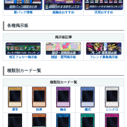
新パック情報
超融合おすすめ
汎用おすすめ
各種掲示板
掲示板記事
相互フォロー掲示板
雑談・質問掲示板
フレンド募集掲示板
種類別カード一覧
種類別カード一覧
通常
効果
融合
儀式
シンクロ