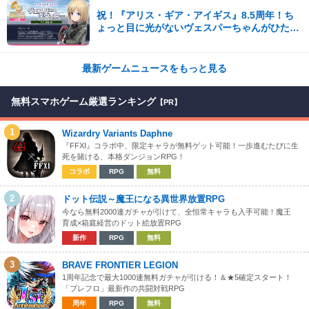
祝！『アリス・ギア・アイギス』8.5周年！ち
ょっと目に光がないヴェスパーちゃんがひたす
ら可愛い。開発陣からの8.5周年記念コメント
も到着！
最新ゲームニュースをもっと見る
無料スマホゲーム厳選ランキング
【PR】
1
Wizardry Variants Daphne
『FFXI』コラボ中、限定キャラが無料ゲット可能！一歩進むたびに生
死を賭ける、本格ダンジョンRPG！
コラボ
RPG
無料
2
ドット伝説～魔王になる異世界放置RPG
今なら無料2000連ガチャが引けて、全恒常キャラも入手可能！魔王
育成×箱庭経営のドット絵放置RPG
新作
RPG
無料
3
BRAVE FRONTIER LEGION
1周年記念で最大1000連無料ガチャが引ける！＆★5確定スタート！
「ブレフロ」最新作の共闘対戦RPG
周年
RPG
無料