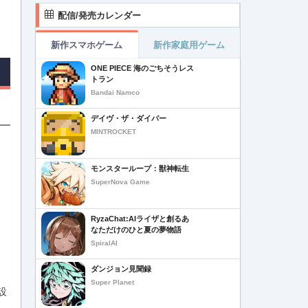
配信/発売カレンダー
新作スマホゲーム
新作家庭用ゲーム
ONE PIECE 海のごちそうレス
トラン
Bandai Namco
デイヴ・ザ・ダイバー
MINTROCKET
モンスターループ：獣神転生
SuperNova Game
RyzaChat:AIライザと創るあ
なただけのひと夏の夢物語
SpiralAI
ダンジョン見聞録
Super Planet
設