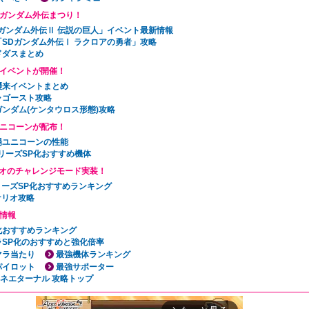
Dガンダム外伝まつり！
Dガンダム外伝Ⅱ 伝説の巨人」イベント最新情報
「SDガンダム外伝Ⅰ ラクロアの勇者」攻略
ドダスまとめ
イベントが開催！
襲来イベントまとめ
ャゴースト攻略
ガンダム(ケンタウロス形態)攻略
ニコーンが配布！
場ユニコーンの性能
リーズSP化おすすめ機体
オのチャレンジモード実装！
リーズSP化おすすめランキング
ナリオ攻略
情報
P化おすすめランキング
ラSP化のおすすめと強化倍率
マラ当たり
最強機体ランキング
パイロット
最強サポーター
ェネエターナル 攻略トップ