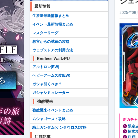
ジェ
最新情報
2025年09
生放送最新情報まとめ
イベント最新情報まとめ
マスターリーグ
教官からの試練の攻略
ウェブストアの利用方法
Endless WaltzPU
アルトロン(EW)
ヘビーアームズ改(EW)
ガシャ引くべき？
ガシャシミュレーター
強敵襲来
強敵襲来イベントまとめ
ムシャゴースト攻略
新ガチャ
限定
騎士ガンダム(ケンタウロス)攻略
恒常
注目記事
PU引