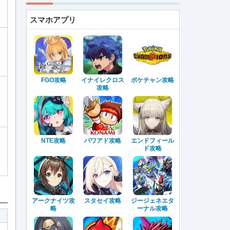
スマホアプリ
FGO攻略
イナイレクロス
ポケチャン攻略
攻略
NTE攻略
パワアド攻略
エンドフィール
ド攻略
アークナイツ攻
スタセイ攻略
ジージェネエタ
略
ーナル攻略