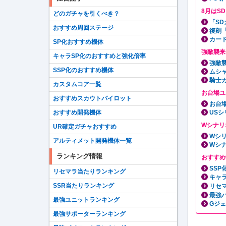
8月はS
どのガチャを引くべき？
「S
おすすめ周回ステージ
復刻
カー
SP化おすすめ機体
強敵襲来
キャラSP化のおすすめと強化倍率
強敵
SSP化のおすすめ機体
ムシ
騎士
カスタムコア一覧
お台場ユ
おすすめスカウトパイロット
お台
USシ
おすすめ開発機体
Wシナリ
UR確定ガチャおすすめ
Wシ
アルティメット開発機体一覧
Wシ
ランキング情報
おすすめ
SS
リセマラ当たりランキング
キャ
SSR当たりランキング
リセ
最強
最強ユニットランキング
Gジ
最強サポーターランキング