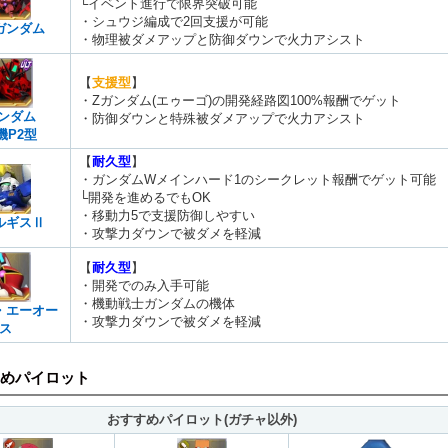
└イベント進行で限界突破可能
・シュウジ編成で2回支援が可能
ガンダム
・物理被ダメアップと防御ダウンで火力アシスト
【
支援型
】
・Zガンダム(エゥーゴ)の開発経路図100%報酬でゲット
゙ンダム
・防御ダウンと特殊被ダメアップで火力アシスト
機P2型
【
耐久型
】
・ガンダムWメインハード1のシークレット報酬でゲット可能
└開発を進めるでもOK
・移動力5で支援防御しやすい
ルギスⅡ
・攻撃力ダウンで被ダメを軽減
【
耐久型
】
・開発でのみ入手可能
・機動戦士ガンダムの機体
・エーオー
・攻撃力ダウンで被ダメを軽減
ス
めパイロット
おすすめパイロット(ガチャ以外)