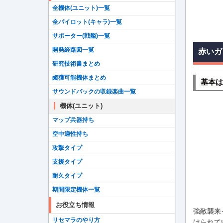
全機体(ユニット)一覧
全パイロット(キャラ)一覧
サポーター(戦艦)一覧
開発経路図一覧
赤いガ
研究技術書まとめ
鹵獲可能機体まとめ
基本は
サウンドパックの収録楽曲一覧
機体(ユニット)
マップ兵器持ち
空中適性持ち
攻撃タイプ
支援タイプ
耐久タイプ
期間限定機体一覧
お役立ち情報
強敵襲来
リセマラのやり方
けられて