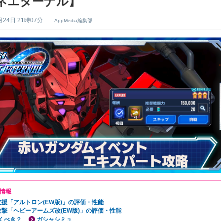
ネエターナル】
月24日 21時07分
AppMedia編集部
情報
支援「アルトロン(EW版)」の評価・性能
攻撃「ヘビーアームズ改(EW版)」の評価・性能
くべき？
ガシャシミュ