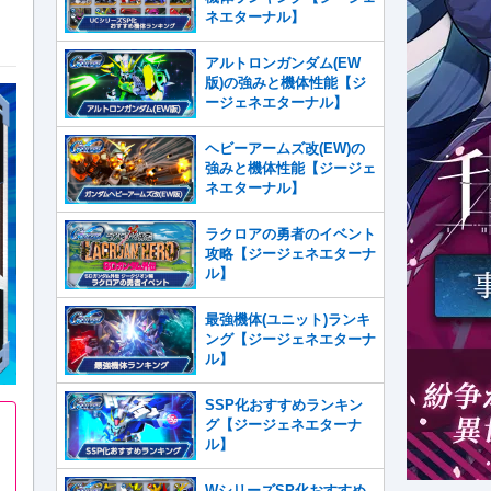
ネエターナル】
アルトロンガンダム(EW
版)の強みと機体性能【ジ
ージェネエターナル】
ヘビーアームズ改(EW)の
強みと機体性能【ジージェ
ネエターナル】
ラクロアの勇者のイベント
攻略【ジージェネエターナ
ル】
最強機体(ユニット)ランキ
ング【ジージェネエターナ
ル】
SSP化おすすめランキン
グ【ジージェネエターナ
ル】
WシリーズSP化おすすめ