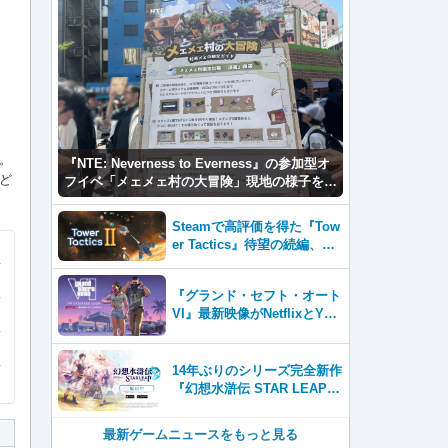
。
『NTE: Neverness to Everness』の参加型オ
ど
フイベ「メェメェ村の大冒険」現地の様子をレ
ポ！ミニゲームやコスプレイヤー撮影など盛り
だくさん！
Steamで高評価を得た『Tow
er Tactics』待望の続編、『T
ower Tactics 2』2026年第3
四半期に早期アクセス開始
『グランド・セフト・オート
VI』最新映像がNetflixとYou
Tubeに8月27日登場！
14年ぶりのシリーズ完全新作
『幻想水滸伝 STAR LEAP』
が本日から配信開始！
最新ゲームニュースをもっと見る