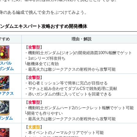
身のある編成で挑んで全力をぶつけてみよう。
ンダムエキスパート攻略おすすめ開発機体
すすめ
理由・解説
【
攻撃型
】
・機動戦士ガンダム(ジオン)の開発経路図100%報酬でゲット
・1stシリーズ特攻持ち
スバル
└敵機体全てに有効
゙ンダム
・最高火力は敵ジークアクスの射程外から攻撃可能
【
攻撃型
】
・初心者ミッション等で簡単に完凸が目指せる
・マチュと組み合わせてダブルCSで雑魚処理に貢献
クアクス
・赤いガンダムの懐に入ってビットを回避できる
【
攻撃型
】
・機動戦士ガンダムハード2のシークレット報酬でゲット可能
└開発でも作りやすい
3ガンダム
・最高火力は敵ジークアクスの射程外から攻撃可能
【
支援型
】
・本イベントのノーマルクリアでゲット可能