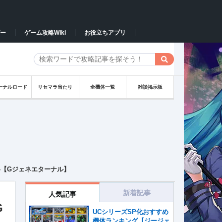
ー
ゲーム攻略Wiki
お役立ちアプリ
ーナルロード
リセマラ当たり
全機体一覧
雑談掲示板
【Gジェネエターナル】
新着記事
人気記事
G
UCシリーズSP化おすすめ
機体ランキング【ジージェ