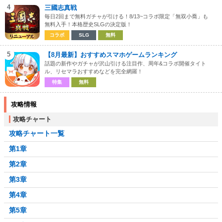
4
三國志真戦
毎日2回まで無料ガチャが引ける！8/13~コラボ限定「無双小喬」も
無料入手！本格歴史SLGの決定版！
コラボ
SLG
無料
5
【8月最新】おすすめスマホゲームランキング
話題の新作やガチャが沢山引ける注目作、周年&コラボ開催タイト
ル、リセマラおすすめなどを完全網羅！
特集
無料
攻略情報
攻略チャート
攻略チャート一覧
第1章
第2章
第3章
第4章
第5章