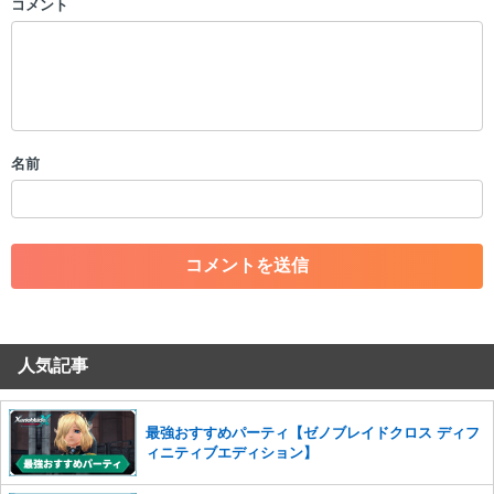
コメント
以下の書き込みを禁止とし、場合によってはコメント削除や書き込み制
限を行う可能性がございます。 あらかじめご了承ください。
・公序良俗に反する投稿
・スパムなど、記事内容と関係のない投稿
・誰かになりすます行為
・個人情報の投稿や、他者のプライバシーを侵害する投稿
名前
・一度削除された投稿を再び投稿すること
・外部サイトへの誘導や宣伝
・アカウントの売買など金銭が絡む内容の投稿
・各ゲームのネタバレを含む内容の投稿
・その他、管理者が不適切と判断した投稿
コメントの削除につきましては下記フォームより申請をいた
だけますでしょうか。
人気記事
コメントの削除を申請する
※投稿内容を確認後、順次対応さ
せていただきます。ご了承ください。
※一度削除したコメントは復元ができませんのでご注意くだ
最強おすすめパーティ【ゼノブレイドクロス ディフ
さい。
ィニティブエディション】
また、過度な利用規約の違反や、弊社に損害の及ぶ内容の書き込みがあ