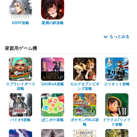
DDFF攻略
星屑の絆攻略
もっとみる
家庭用ゲーム機
スプラレイダース
SAOEoA攻略
カルドセプトビギ
エリオット攻略
攻略
ンズ攻略
バイオ9攻略
ぽこポケ攻略
ポケモンFRLG攻
ドラクエ7リメイ
略
ク攻略