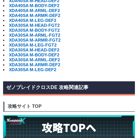
XDA40SA M-HEAD-DEF2
XDA40SA M-BODY-DEF2
XDA40SA M-ARML-DEF2
XDA40SA M-ARMR-DEF2
XDA40SA M-LEG-DEF2
XDA30SA M-HEAD-FGT2
XDA30SA M-BODY-FGT2
XDA30SA M-ARML-FGT2
XDA30SA M-ARMR-FGT2
XDA30SA M-LEG-FGT2
XDA30SA M-HEAD-DEF2
XDA30SA M-BODY-DEF2
XDA30SA M-ARML-DEF2
XDA30SA M-ARMR-DEF2
XDA30SA M-LEG-DEF2
ゼノブレイドクロスDE 攻略関連記事
攻略サイト TOP