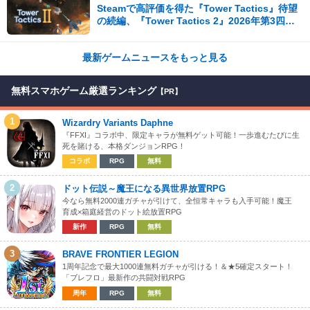
Steamで高評価を得た『Tower Tactics』待望
の続編、『Tower Tactics 2』2026年第3四半
期に早期アクセス開始
最新ゲームニュースをもっと見る
無料スマホゲーム厳選ランキング
【PR】
1
Wizardry Variants Daphne
『FFXI』コラボ中、限定キャラが無料ゲット可能！一歩進むたびに生
死を賭ける、本格ダンジョンRPG！
コラボ
RPG
無料
2
ドット伝説～魔王になる異世界放置RPG
今なら無料2000連ガチャが引けて、全恒常キャラも入手可能！魔王
育成×箱庭経営のドット絵放置RPG
新作
RPG
無料
3
BRAVE FRONTIER LEGION
1周年記念で最大1000連無料ガチャが引ける！＆★5確定スタート！
「ブレフロ」最新作の共闘対戦RPG
周年
RPG
無料