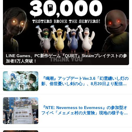
LINE Games、PC新作ゲーム『QUIET』Steamプレイテストの参
加者3万人突破！
『鳴潮』アップデートVer.3.6「幻雲纏いし灯の
影、俗世憂いし剣の心」、8月20日より配信開
始！
『NTE: Neverness to Everness』の参加型オ
フイベ「メェメェ村の大冒険」現地の様子をレ
ポ！ミニゲームやコスプレイヤー撮影など盛り
だくさん！