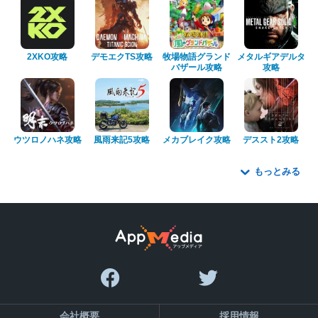
2XKO攻略
デモエクTS攻略
牧場物語グランド
メタルギアデルタ
バザール攻略
攻略
ウツロノハネ攻略
風雨来記5攻略
メカブレイク攻略
デススト2攻略
もっとみる
会社概要
採用情報