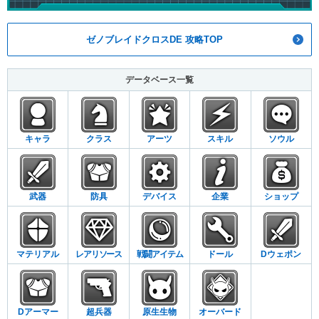
ゼノブレイドクロスDE 攻略TOP
データベース一覧
キャラ
クラス
アーツ
スキル
ソウル
武器
防具
デバイス
企業
ショップ
マテリアル
レアリソース
戦闘アイテム
ドール
Dウェポン
Dアーマー
超兵器
原生生物
オーバード