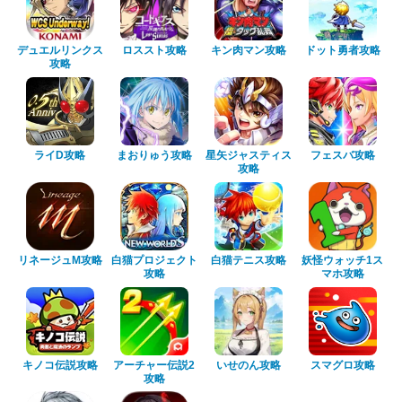
デュエルリンクス
ロススト攻略
キン肉マン攻略
ドット勇者攻略
攻略
ライD攻略
まおりゅう攻略
星矢ジャスティス
フェスバ攻略
攻略
リネージュM攻略
白猫プロジェクト
白猫テニス攻略
妖怪ウォッチ1ス
攻略
マホ攻略
キノコ伝説攻略
アーチャー伝説2
いせのん攻略
スマグロ攻略
攻略