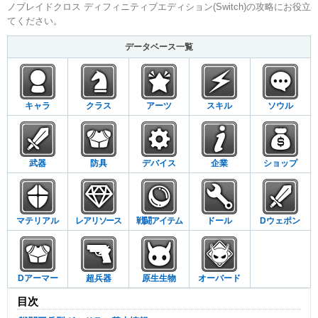
ノブレイドクロス ディフィニティブエディション(Switch)の攻略にお役立
てください。
データベース一覧
キャラ
クラス
アーツ
スキル
ソウル
武器
防具
デバイス
企業
ショップ
マテリアル
レアリソース
戦闘アイテム
ドール
Dウェポン
Dアーマー
超兵器
原生生物
オーバード
目次