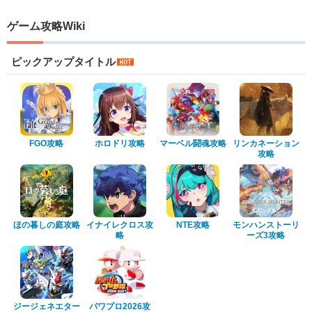
ゲーム攻略Wiki
ピックアップタイトル
FGO攻略
ホロドリ攻略
マーベル闘魂攻略
リンカネーション
攻略
ほの暮しの庭攻略
イナイレクロス攻
NTE攻略
モンハンストーリ
略
ーズ3攻略
ジージェネエター
パワプロ2026攻