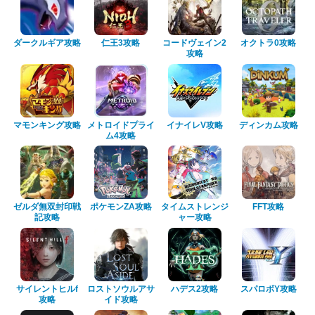
ダークルギア攻略
仁王3攻略
コードヴェイン2
オクトラ0攻略
攻略
マモンキング攻略
メトロイドプライ
イナイレV攻略
ディンカム攻略
ム4攻略
ゼルダ無双封印戦
ポケモンZA攻略
タイムストレンジ
FFT攻略
記攻略
ャー攻略
サイレントヒルf
ロストソウルアサ
ハデス2攻略
スパロボY攻略
攻略
イド攻略