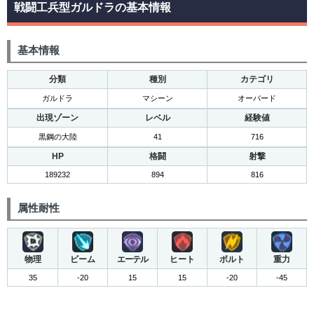
戦闘工兵型ガルドラの基本情報
基本情報
分類
種別
カテゴリ
ガルドラ
マシーン
オーバード
出現ゾーン
レベル
経験値
黒鋼の大陸
41
716
HP
格闘
射撃
189232
894
816
属性耐性
物理
ビーム
エーテル
ヒート
ボルト
重力
35
-20
15
15
-20
-45