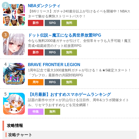
2
NBAダンクシティ
【8/6リリース】ガチャ240連分以上が引けるイベを開催中！NBAス
ターで魅せる爽快ストリートバスケ！
新作
SPG
無料
3
ドット伝説～魔王になる異世界放置RPG
今なら無料2000連ガチャが引けて、全恒常キャラも入手可能！魔王
育成×箱庭経営のドット絵放置RPG
新作
RPG
無料
4
BRAVE FRONTIER LEGION
1周年記念で最大1000連無料ガチャが引ける！＆★5確定スタート！
「ブレフロ」最新作の共闘対戦RPG
周年
RPG
無料
5
【8月最新】おすすめスマホゲームランキング
話題の新作やガチャが沢山引ける注目作、周年&コラボ開催タイト
ル、リセマラおすすめなどを完全網羅！
特集
無料
攻略情報
攻略チャート