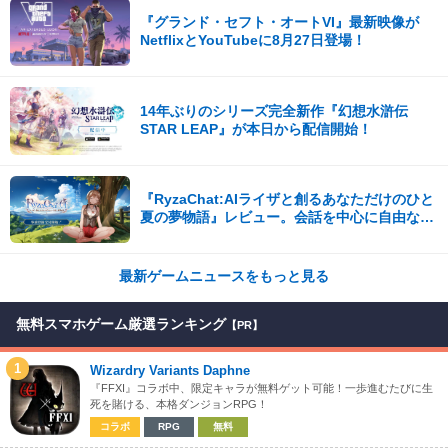
『グランド・セフト・オートVI』最新映像が
NetflixとYouTubeに8月27日登場！
14年ぶりのシリーズ完全新作『幻想水滸伝
STAR LEAP』が本日から配信開始！
『RyzaChat:AIライザと創るあなただけのひと
夏の夢物語』レビュー。会話を中心に自由な冒
険を進めていくシステムはこれまでにない新鮮
な体験が楽しめる【先行プレイレポート】
最新ゲームニュースをもっと見る
無料スマホゲーム厳選ランキング
【PR】
1
Wizardry Variants Daphne
『FFXI』コラボ中、限定キャラが無料ゲット可能！一歩進むたびに生
死を賭ける、本格ダンジョンRPG！
コラボ
RPG
無料