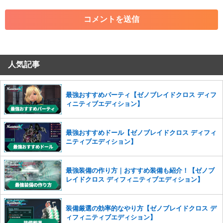
・各ゲームのネタバレを含む内容の投稿
・その他、管理者が不適切と判断した投稿
コメントの削除につきましては下記フォームより申請をいた
だけますでしょうか。
人気記事
コメントの削除を申請する
※投稿内容を確認後、順次対応さ
せていただきます。ご了承ください。
※一度削除したコメントは復元ができませんのでご注意くだ
最強おすすめパーティ【ゼノブレイドクロス ディフ
さい。
ィニティブエディション】
また、過度な利用規約の違反や、弊社に損害の及ぶ内容の書き込みがあ
った場合は、法的措置をとらせていただく場合もございますので、あら
最強おすすめドール【ゼノブレイドクロス ディフィ
かじめご理解くださいませ。
ニティブエディション】
最強装備の作り方｜おすすめ装備も紹介！【ゼノブ
レイドクロス ディフィニティブエディション】
装備厳選の効率的なやり方【ゼノブレイドクロス デ
ィフィニティブエディション】