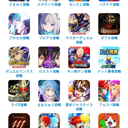
スタセイ攻略
ステラソラ攻略
モンスト攻略
パズドラ攻略
プロセカ攻略
ブルアカ攻略
マスターデュエル
ダフネ攻略
攻略
デュエルリンクス
ロススト攻略
キン肉マン攻略
ドット勇者攻略
攻略
ライD攻略
まおりゅう攻略
星矢ジャスティス
フェスバ攻略
攻略