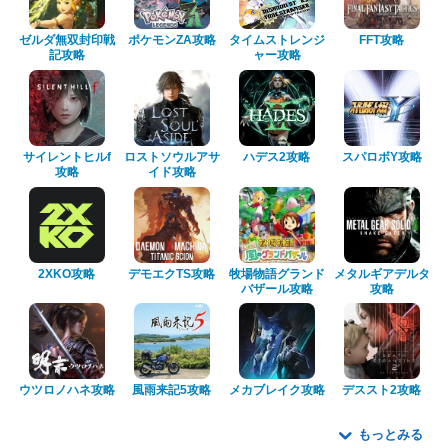
ゼルダ無双封印戦
ポケモンZA攻略
タイムストレンジ
FFT攻略
記攻略
ャー攻略
サイレントヒルf
ロストソウルアサ
ハデス2攻略
スパロボY攻略
攻略
イド攻略
2XKO攻略
デモエクTS攻略
牧場物語グランド
メタルギアデルタ
バザール攻略
攻略
ウツロノハネ攻略
風雨来記5攻略
メカブレイク攻略
デススト2攻略
もっとみる