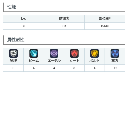
性能
Lv.
防御力
部位HP
50
63
15640
属性耐性
物理
ビーム
エーテル
ヒート
ボルト
重力
6
4
4
8
4
-12