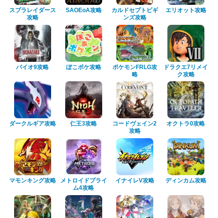
スプラレイダース
SAOEoA攻略
カルドセプトビギ
エリオット攻略
攻略
ンズ攻略
バイオ9攻略
ぽこポケ攻略
ポケモンFRLG攻
ドラクエ7リメイ
略
ク攻略
ダークルギア攻略
仁王3攻略
コードヴェイン2
オクトラ0攻略
攻略
マモンキング攻略
メトロイドプライ
イナイレV攻略
ディンカム攻略
ム4攻略