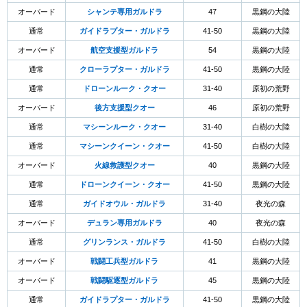
オーバード
シャンテ専用ガルドラ
47
黒鋼の大陸
通常
ガイドラプター・ガルドラ
41-50
黒鋼の大陸
オーバード
航空支援型ガルドラ
54
黒鋼の大陸
通常
クローラプター・ガルドラ
41-50
黒鋼の大陸
通常
ドローンルーク・クオー
31-40
原初の荒野
オーバード
後方支援型クオー
46
原初の荒野
通常
マシーンルーク・クオー
31-40
白樹の大陸
通常
マシーンクイーン・クオー
41-50
白樹の大陸
オーバード
火線救護型クオー
40
黒鋼の大陸
通常
ドローンクイーン・クオー
41-50
黒鋼の大陸
通常
ガイドオウル・ガルドラ
31-40
夜光の森
オーバード
デュラン専用ガルドラ
40
夜光の森
通常
グリンランス・ガルドラ
41-50
白樹の大陸
オーバード
戦闘工兵型ガルドラ
41
黒鋼の大陸
オーバード
戦闘駆逐型ガルドラ
45
黒鋼の大陸
通常
ガイドラプター・ガルドラ
41-50
黒鋼の大陸