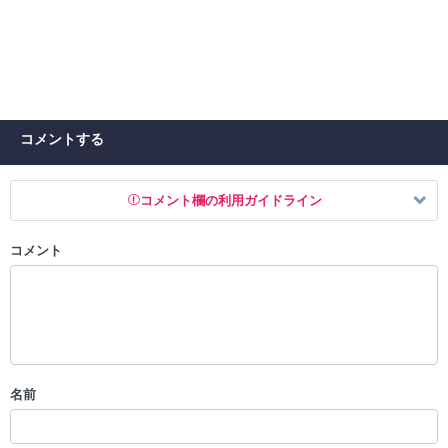
コメントする
コメント欄の利用ガイドライン
コメント
以下の書き込みを禁止とし、場合によってはコメント削除や書き込み制
限を行う可能性がございます。 あらかじめご了承ください。
・公序良俗に反する投稿
・スパムなど、記事内容と関係のない投稿
・誰かになりすます行為
・個人情報の投稿や、他者のプライバシーを侵害する投稿
名前
・一度削除された投稿を再び投稿すること
・外部サイトへの誘導や宣伝
・アカウントの売買など金銭が絡む内容の投稿