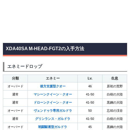
XDA40SA M-HEAD-FGT2の入手方法
エネミードロップ
分類
エネミー
Lv.
生息
オーバード
後方支援型クオー
46
原初の荒野
通常
マシーンクイーン・クオー
41-50
白樹の大陸
通常
ドローンクイーン・クオー
41-50
黒鋼の大陸
オーバード
ヴェンドゥラ専用ガルドラ
50
忘却の渓谷
通常
グリンランス・ガルドラ
41-50
白樹の大陸
オーバード
戦闘駆逐型ガルドラ
45
黒鋼の大陸