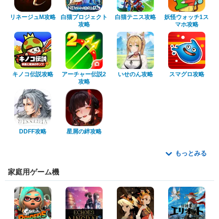
リネージュM攻略
白猫プロジェクト
白猫テニス攻略
妖怪ウォッチ1ス
攻略
マホ攻略
キノコ伝説攻略
アーチャー伝説2
いせのん攻略
スマグロ攻略
攻略
DDFF攻略
星屑の絆攻略
もっとみる
家庭用ゲーム機