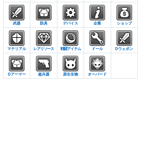
武器
防具
デバイス
企業
ショップ
マテリアル
レアリソース
戦闘アイテム
ドール
Dウェポン
Dアーマー
超兵器
原生生物
オーバード