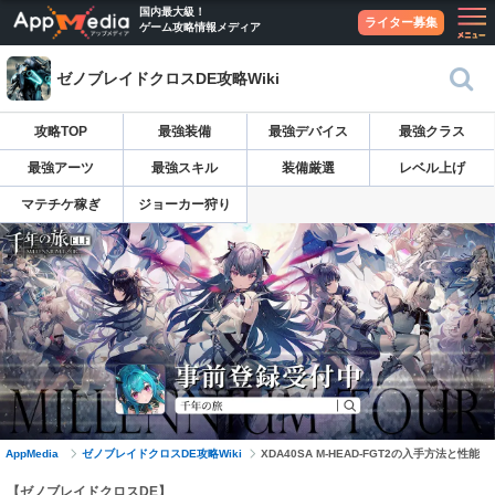
国内最大級！
ライター募集
ゲーム攻略情報メディア
ゼノブレイドクロスDE攻略Wiki
攻略TOP
最強装備
最強デバイス
最強クラス
最強アーツ
最強スキル
装備厳選
レベル上げ
マテチケ稼ぎ
ジョーカー狩り
AppMedia
ゼノブレイドクロスDE攻略Wiki
XDA40SA M-HEAD-FGT2の入手方法と性能
【ゼノブレイドクロスDE】