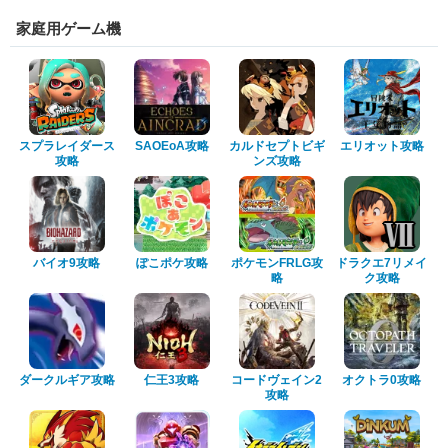
家庭用ゲーム機
スプラレイダース
SAOEoA攻略
カルドセプトビギ
エリオット攻略
攻略
ンズ攻略
バイオ9攻略
ぽこポケ攻略
ポケモンFRLG攻
ドラクエ7リメイ
略
ク攻略
ダークルギア攻略
仁王3攻略
コードヴェイン2
オクトラ0攻略
攻略