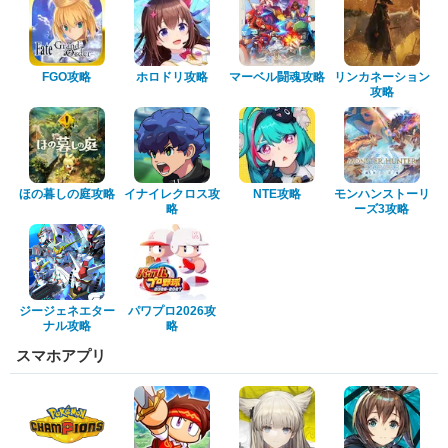
FGO攻略
ホロドリ攻略
マーベル闘魂攻略
リンカネーション
攻略
ほの暮しの庭攻略
イナイレクロス攻
NTE攻略
モンハンストーリ
略
ーズ3攻略
ジージェネエター
パワプロ2026攻
ナル攻略
略
スマホアプリ