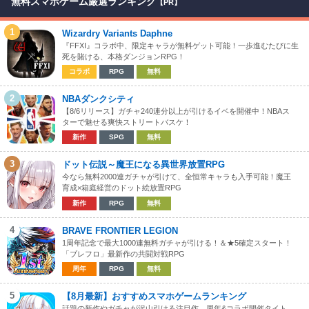
無料スマホゲーム厳選ランキング
【PR】
1
Wizardry Variants Daphne
『FFXI』コラボ中、限定キャラが無料ゲット可能！一歩進むたびに生
死を賭ける、本格ダンジョンRPG！
コラボ
RPG
無料
2
NBAダンクシティ
【8/6リリース】ガチャ240連分以上が引けるイベを開催中！NBAス
ターで魅せる爽快ストリートバスケ！
新作
SPG
無料
3
ドット伝説～魔王になる異世界放置RPG
今なら無料2000連ガチャが引けて、全恒常キャラも入手可能！魔王
育成×箱庭経営のドット絵放置RPG
新作
RPG
無料
4
BRAVE FRONTIER LEGION
1周年記念で最大1000連無料ガチャが引ける！＆★5確定スタート！
「ブレフロ」最新作の共闘対戦RPG
周年
RPG
無料
5
【8月最新】おすすめスマホゲームランキング
話題の新作やガチャが沢山引ける注目作、周年&コラボ開催タイト