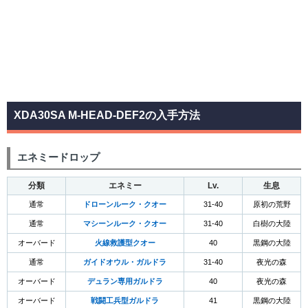
XDA30SA M-HEAD-DEF2の入手方法
エネミードロップ
分類
エネミー
Lv.
生息
通常
ドローンルーク・クオー
31-40
原初の荒野
通常
マシーンルーク・クオー
31-40
白樹の大陸
オーバード
火線救護型クオー
40
黒鋼の大陸
通常
ガイドオウル・ガルドラ
31-40
夜光の森
オーバード
デュラン専用ガルドラ
40
夜光の森
オーバード
戦闘工兵型ガルドラ
41
黒鋼の大陸