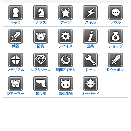
キャラ
クラス
アーツ
スキル
ソウル
武器
防具
デバイス
企業
ショップ
マテリアル
レアリソース
戦闘アイテム
ドール
Dウェポン
Dアーマー
超兵器
原生生物
オーバード