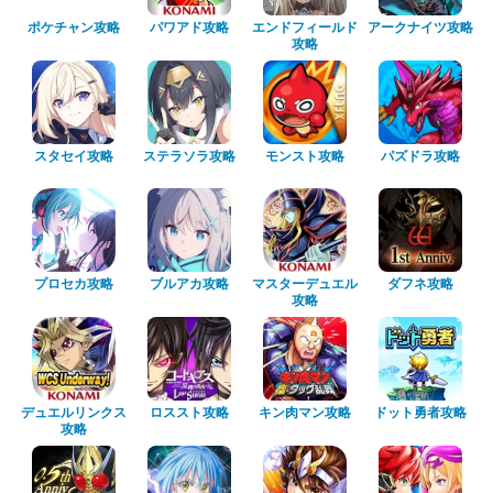
ポケチャン攻略
パワアド攻略
エンドフィールド
アークナイツ攻略
攻略
スタセイ攻略
ステラソラ攻略
モンスト攻略
パズドラ攻略
プロセカ攻略
ブルアカ攻略
マスターデュエル
ダフネ攻略
攻略
デュエルリンクス
ロススト攻略
キン肉マン攻略
ドット勇者攻略
攻略