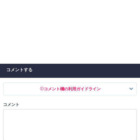
コメントする
コメント欄の利用ガイドライン
コメント
以下の書き込みを禁止とし、場合によってはコメント削除や書き込み制
限を行う可能性がございます。 あらかじめご了承ください。
・公序良俗に反する投稿
・スパムなど、記事内容と関係のない投稿
・誰かになりすます行為