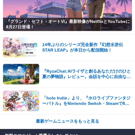
『グランド・セフト・オートVI』最新映像がNetflixとYouTubeに
8月27日登場！
14年ぶりのシリーズ完全新作『幻想水滸伝
STAR LEAP』が本日から配信開始！
『RyzaChat:AIライザと創るあなただけのひと
夏の夢物語』レビュー。会話を中心に自由な冒
険を進めていくシステムはこれまでにない新鮮
な体験が楽しめる【先行プレイレポート】
「holo Indie」より、『ホロライブファンタジ
ーバトル』をNintendo Switch・Steamで8月7
日発売！
最新ゲームニュースをもっと見る