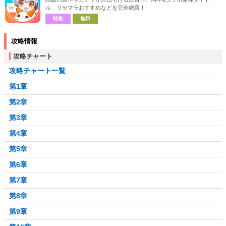
ル、リセマラおすすめなどを完全網羅！
特集
無料
攻略情報
攻略チャート
攻略チャート一覧
第1章
第2章
第3章
第4章
第5章
第6章
第7章
第8章
第9章