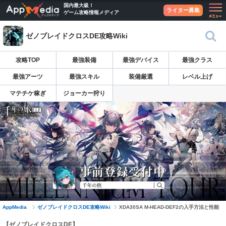
国内最大級！
ライター募集
ゲーム攻略情報メディア
ゼノブレイドクロスDE攻略Wiki
攻略TOP
最強装備
最強デバイス
最強クラス
最強アーツ
最強スキル
装備厳選
レベル上げ
マテチケ稼ぎ
ジョーカー狩り
AppMedia
ゼノブレイドクロスDE攻略Wiki
XDA30SA M-HEAD-DEF2の入手方法と性能
【ゼノブレイドクロスDE】