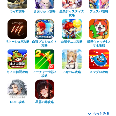
ライD攻略
まおりゅう攻略
星矢ジャスティス
フェスバ攻略
攻略
リネージュM攻略
白猫プロジェクト
白猫テニス攻略
妖怪ウォッチ1ス
攻略
マホ攻略
キノコ伝説攻略
アーチャー伝説2
いせのん攻略
スマグロ攻略
攻略
DDFF攻略
星屑の絆攻略
もっとみる