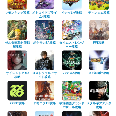
マモンキング攻略
メトロイドプライ
イナイレV攻略
ディンカム攻略
ム4攻略
ゼルダ無双封印戦
ポケモンZA攻略
タイムストレンジ
FFT攻略
記攻略
ャー攻略
サイレントヒルf
ロストソウルアサ
ハデス2攻略
スパロボY攻略
攻略
イド攻略
2XKO攻略
デモエクTS攻略
牧場物語グランド
メタルギアデルタ
バザール攻略
攻略