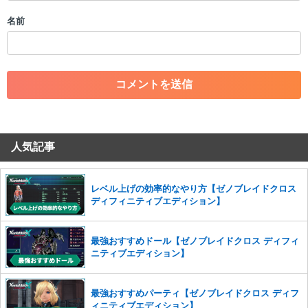
・個人情報の投稿や、他者のプライバシーを侵害する投稿
名前
・一度削除された投稿を再び投稿すること
・外部サイトへの誘導や宣伝
・アカウントの売買など金銭が絡む内容の投稿
・各ゲームのネタバレを含む内容の投稿
・その他、管理者が不適切と判断した投稿
コメントの削除につきましては下記フォームより申請をいた
だけますでしょうか。
人気記事
コメントの削除を申請する
※投稿内容を確認後、順次対応さ
せていただきます。ご了承ください。
※一度削除したコメントは復元ができませんのでご注意くだ
レベル上げの効率的なやり方【ゼノブレイドクロス
さい。
ディフィニティブエディション】
また、過度な利用規約の違反や、弊社に損害の及ぶ内容の書き込みがあ
った場合は、法的措置をとらせていただく場合もございますので、あら
最強おすすめドール【ゼノブレイドクロス ディフィ
かじめご理解くださいませ。
ニティブエディション】
最強おすすめパーティ【ゼノブレイドクロス ディフ
ィニティブエディション】