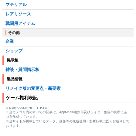
マテリアル
レアリソース
戦闘用アイテム
その他
企業
ショップ
掲示板
雑談・質問掲示板
製品情報
リメイク版の変更点・新要素
ゲーム権利表記
© Nintendo/MONOLITHSOFT
※当カテゴリ内のすべての記事は、AppMedia編集部及びライター独自の判断に基
づき作成しています。
※当サイトが掲載しているデータ、画像等の無断使用・無断転載は固くお断りして
おります。