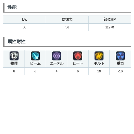
性能
Lv.
防御力
部位HP
30
36
11970
属性耐性
物理
ビーム
エーテル
ヒート
ボルト
重力
6
6
4
6
10
-10