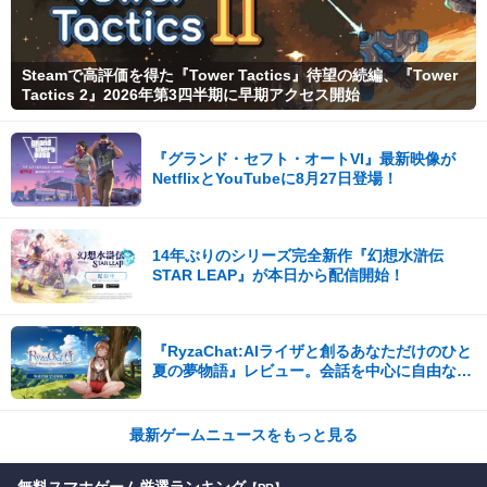
Steamで高評価を得た『Tower Tactics』待望の続編、『Tower
Tactics 2』2026年第3四半期に早期アクセス開始
『グランド・セフト・オートVI』最新映像が
NetflixとYouTubeに8月27日登場！
14年ぶりのシリーズ完全新作『幻想水滸伝
STAR LEAP』が本日から配信開始！
『RyzaChat:AIライザと創るあなただけのひと
夏の夢物語』レビュー。会話を中心に自由な冒
険を進めていくシステムはこれまでにない新鮮
な体験が楽しめる【先行プレイレポート】
最新ゲームニュースをもっと見る