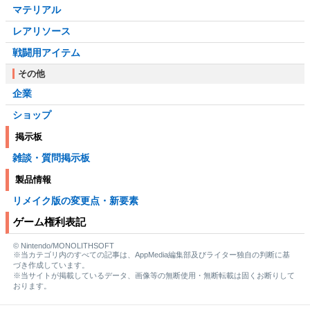
マテリアル
レアリソース
戦闘用アイテム
その他
企業
ショップ
掲示板
雑談・質問掲示板
製品情報
リメイク版の変更点・新要素
ゲーム権利表記
© Nintendo/MONOLITHSOFT
※当カテゴリ内のすべての記事は、AppMedia編集部及びライター独自の判断に基
づき作成しています。
※当サイトが掲載しているデータ、画像等の無断使用・無断転載は固くお断りして
おります。