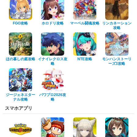
FGO攻略
ホロドリ攻略
マーベル闘魂攻略
リンカネーション
攻略
ほの暮しの庭攻略
イナイレクロス攻
NTE攻略
モンハンストーリ
略
ーズ3攻略
ジージェネエター
パワプロ2026攻
ナル攻略
略
スマホアプリ