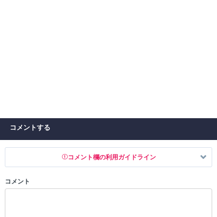
コメントする
コメント欄の利用ガイドライン
コメント
以下の書き込みを禁止とし、場合によってはコメント削除や書き込み制
限を行う可能性がございます。 あらかじめご了承ください。
・公序良俗に反する投稿