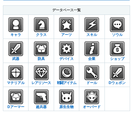
データベース一覧
キャラ
クラス
アーツ
スキル
ソウル
武器
防具
デバイス
企業
ショップ
マテリアル
レアリソース
戦闘アイテム
ドール
Dウェポン
Dアーマー
超兵器
原生生物
オーバード