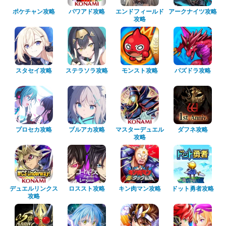
ポケチャン攻略
パワアド攻略
エンドフィールド
アークナイツ攻略
攻略
スタセイ攻略
ステラソラ攻略
モンスト攻略
パズドラ攻略
プロセカ攻略
ブルアカ攻略
マスターデュエル
ダフネ攻略
攻略
デュエルリンクス
ロススト攻略
キン肉マン攻略
ドット勇者攻略
攻略