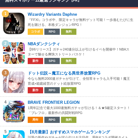
無料スマホゲーム厳選ランキング
【PR】
1
Wizardry Variants Daphne
『FFXI』コラボ中、限定キャラが無料ゲット可能！一歩進むたびに生
死を賭ける、本格ダンジョンRPG！
コラボ
RPG
無料
2
NBAダンクシティ
【8/6リリース】ガチャ240連分以上が引けるイベを開催中！NBAス
ターで魅せる爽快ストリートバスケ！
新作
SPG
無料
3
ドット伝説～魔王になる異世界放置RPG
今なら無料2000連ガチャが引けて、全恒常キャラも入手可能！魔王
育成×箱庭経営のドット絵放置RPG
新作
RPG
無料
4
BRAVE FRONTIER LEGION
1周年記念で最大1000連無料ガチャが引ける！＆★5確定スタート！
「ブレフロ」最新作の共闘対戦RPG
周年
RPG
無料
5
【8月最新】おすすめスマホゲームランキング
話題の新作やガチャが沢山引ける注目作、周年&コラボ開催タイト