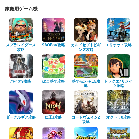
家庭用ゲーム機
スプラレイダース
SAOEoA攻略
カルドセプトビギ
エリオット攻略
攻略
ンズ攻略
バイオ9攻略
ぽこポケ攻略
ポケモンFRLG攻
ドラクエ7リメイ
略
ク攻略
ダークルギア攻略
仁王3攻略
コードヴェイン2
オクトラ0攻略
攻略