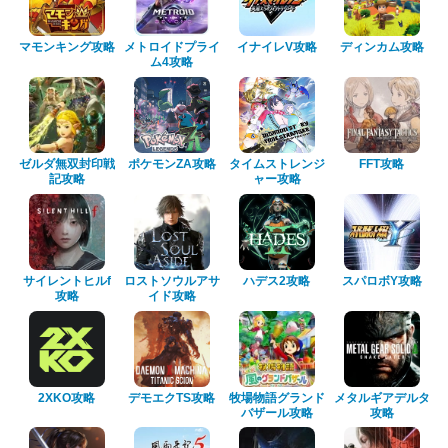
マモンキング攻略
メトロイドプライ
イナイレV攻略
ディンカム攻略
ム4攻略
ゼルダ無双封印戦
ポケモンZA攻略
タイムストレンジ
FFT攻略
記攻略
ャー攻略
サイレントヒルf
ロストソウルアサ
ハデス2攻略
スパロボY攻略
攻略
イド攻略
2XKO攻略
デモエクTS攻略
牧場物語グランド
メタルギアデルタ
バザール攻略
攻略