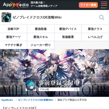
国内最大級！
ライター募集
ゲーム攻略情報メディア
ゼノブレイドクロスDE攻略Wiki
攻略TOP
最強装備
最強デバイス
最強クラス
最強アーツ
最強スキル
装備厳選
レベル上げ
マテチケ稼ぎ
ジョーカー狩り
AppMedia
ゼノブレイドクロスDE攻略Wiki
強化プラグ部品の入手方法
【ゼノブレイドクロスDE】