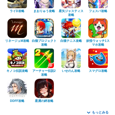
ライD攻略
まおりゅう攻略
星矢ジャスティス
フェスバ攻略
攻略
リネージュM攻略
白猫プロジェクト
白猫テニス攻略
妖怪ウォッチ1ス
攻略
マホ攻略
キノコ伝説攻略
アーチャー伝説2
いせのん攻略
スマグロ攻略
攻略
DDFF攻略
星屑の絆攻略
もっとみる