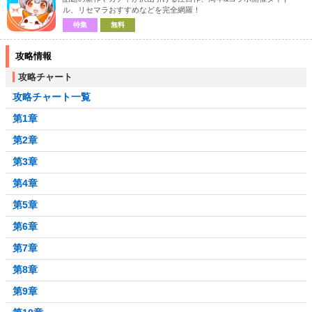
ル、リセマラおすすめなどを完全網羅！
特集
無料
攻略情報
攻略チャート
攻略チャート一覧
第1章
第2章
第3章
第4章
第5章
第6章
第7章
第8章
第9章