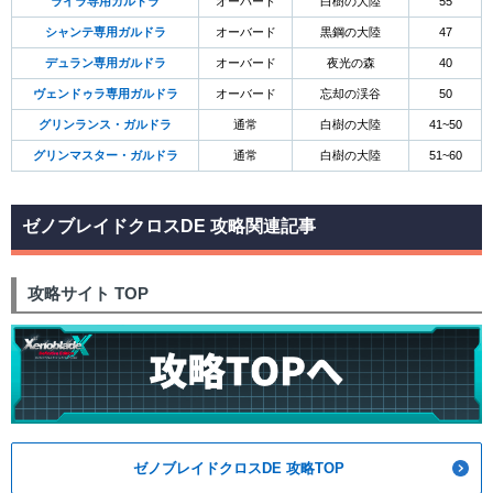
ライラ専用ガルドラ
オーバード
白樹の大陸
55
シャンテ専用ガルドラ
オーバード
黒鋼の大陸
47
デュラン専用ガルドラ
オーバード
夜光の森
40
ヴェンドゥラ専用ガルドラ
オーバード
忘却の渓谷
50
グリンランス・ガルドラ
通常
白樹の大陸
41~50
グリンマスター・ガルドラ
通常
白樹の大陸
51~60
ゼノブレイドクロスDE 攻略関連記事
攻略サイト TOP
ゼノブレイドクロスDE 攻略TOP