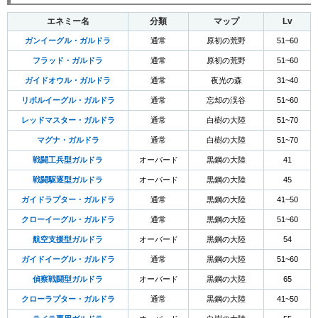
エネミー名
分類
マップ
Lv
ガンイーグル・ガルドラ
通常
原初の荒野
51~60
フラッド・ガルドラ
通常
原初の荒野
51~60
ガイドオウル・ガルドラ
通常
夜光の森
31~40
リボルイーグル・ガルドラ
通常
忘却の渓谷
51~60
レッドマスター・ガルドラ
通常
白樹の大陸
51~70
マグナ・ガルドラ
通常
白樹の大陸
51~70
戦闘工兵型ガルドラ
オーバード
黒鋼の大陸
41
戦闘駆逐型ガルドラ
オーバード
黒鋼の大陸
45
ガイドラプター・ガルドラ
通常
黒鋼の大陸
41~50
クローイーグル・ガルドラ
通常
黒鋼の大陸
51~60
航空支援型ガルドラ
オーバード
黒鋼の大陸
54
ガイドイーグル・ガルドラ
通常
黒鋼の大陸
51~60
偵察戦闘型ガルドラ
オーバード
黒鋼の大陸
65
クローラプター・ガルドラ
通常
黒鋼の大陸
41~50