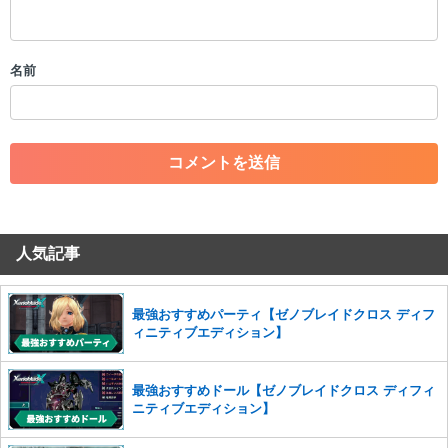
・スパムなど、記事内容と関係のない投稿
・誰かになりすます行為
・個人情報の投稿や、他者のプライバシーを侵害する投稿
名前
・一度削除された投稿を再び投稿すること
・外部サイトへの誘導や宣伝
・アカウントの売買など金銭が絡む内容の投稿
・各ゲームのネタバレを含む内容の投稿
・その他、管理者が不適切と判断した投稿
コメントの削除につきましては下記フォームより申請をいた
だけますでしょうか。
人気記事
コメントの削除を申請する
※投稿内容を確認後、順次対応さ
せていただきます。ご了承ください。
※一度削除したコメントは復元ができませんのでご注意くだ
最強おすすめパーティ【ゼノブレイドクロス ディフ
さい。
ィニティブエディション】
また、過度な利用規約の違反や、弊社に損害の及ぶ内容の書き込みがあ
った場合は、法的措置をとらせていただく場合もございますので、あら
最強おすすめドール【ゼノブレイドクロス ディフィ
かじめご理解くださいませ。
ニティブエディション】