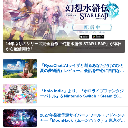
14年ぶりのシリーズ完全新作『幻想水滸伝 STAR LEAP』が本日
から配信開始！
『RyzaChat:AIライザと創るあなただけのひと
夏の夢物語』レビュー。会話を中心に自由な冒
険を進めていくシステムはこれまでにない新鮮
な体験が楽しめる【先行プレイレポート】
「holo Indie」より、『ホロライブファンタジ
ーバトル』をNintendo Switch・Steamで8月7
日発売！
2027年発売予定サイバーノワール・アドベンチ
ャー『MoonHack（ムーンハック）』東京ゲー
ムダンジョン13出展！