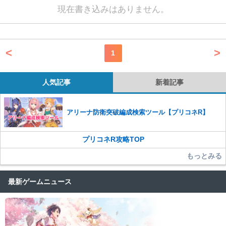
現在書き込みはありません。
<
>
1
人気記事
新着記事
アリーナ防衛突破編成検索ツール【プリコネR】
プリコネR攻略TOP
もっとみる
最新ゲームニュース