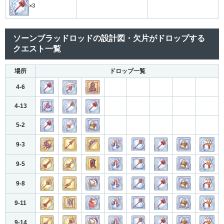
×3
ソーンブラッドロッドの設計図・欠片がドロップする
クエスト一覧
場所
ドロップ一覧
4-6
4-13
5-2
9-3
9-5
9-8
9-11
9-14