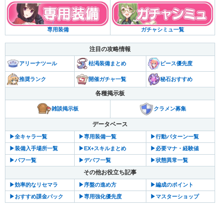
ガチャシミュ一覧
専用装備
注目の攻略情報
アリーナツール
枯渇装備まとめ
ピース優先度
推奨ランク
開催ガチャ一覧
秘石おすすめ
各種掲示板
雑談掲示板
クラメン募集
データベース
▶︎全キャラ一覧
▶︎専用装備一覧
▶︎行動パターン一覧
▶︎装備入手場所一覧
▶︎EX+スキルまとめ
▶︎必要マナ・経験値
▶︎バフ一覧
▶︎デバフ一覧
▶︎状態異常一覧
その他お役立ち記事
▶︎効率的なリセマラ
▶︎序盤の進め方
▶︎編成のポイント
▶︎おすすめ課金パック
▶︎専用強化優先度
▶︎マスターショップ