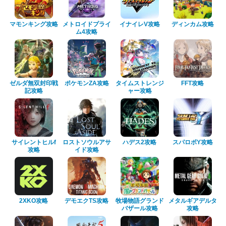
マモンキング攻略
メトロイドプライ
イナイレV攻略
ディンカム攻略
ム4攻略
ゼルダ無双封印戦
ポケモンZA攻略
タイムストレンジ
FFT攻略
記攻略
ャー攻略
サイレントヒルf
ロストソウルアサ
ハデス2攻略
スパロボY攻略
攻略
イド攻略
2XKO攻略
デモエクTS攻略
牧場物語グランド
メタルギアデルタ
バザール攻略
攻略