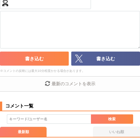
・公序良俗に反する投稿
・スパムなど、記事内容と関係のない投稿
・誰かになりすます行為
・個人情報の投稿や、他者のプライバシーを侵害する投稿
・一度削除された投稿を再び投稿すること
・外部サイトへの誘導や宣伝
・アカウントの売買など金銭が絡む内容の投稿
・各ゲームのネタバレを含む内容の投稿
書き込む
書き込む
・その他、管理者が不適切と判断した投稿
※
コメントの反映には最大10分程度かかる場合があります。
コメントの削除につきましては下記フォームより申請をいた
だけますでしょうか。
最新のコメントを表示
コメントの削除を申請する
※投稿内容を確認後、順次対応さ
せていただきます。ご了承ください。
※一度削除したコメントは復元ができませんのでご注意くだ
さい。
検索
また、過度な利用規約の違反や、弊社に損害の及ぶ内容の書き込みがあ
った場合は、法的措置をとらせていただく場合もございますので、あら
最新順
いいね順
かじめご理解くださいませ。