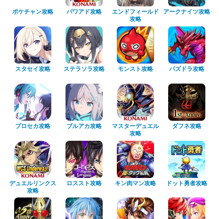
ポケチャン攻略
パワアド攻略
エンドフィールド
アークナイツ攻略
攻略
スタセイ攻略
ステラソラ攻略
モンスト攻略
パズドラ攻略
プロセカ攻略
ブルアカ攻略
マスターデュエル
ダフネ攻略
攻略
デュエルリンクス
ロススト攻略
キン肉マン攻略
ドット勇者攻略
攻略