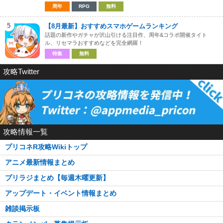
周年
RPG
無料
5
【8月最新】おすすめスマホゲームランキング
話題の新作やガチャが沢山引ける注目作、周年&コラボ開催タイト
ル、リセマラおすすめなどを完全網羅！
特集
無料
攻略Twitter
攻略情報一覧
プリコネR攻略Wikiトップ
アニメ最新情報まとめ
プリラジまとめ【毎週木曜更新】
アップデート・イベント情報まとめ
雑談掲示板