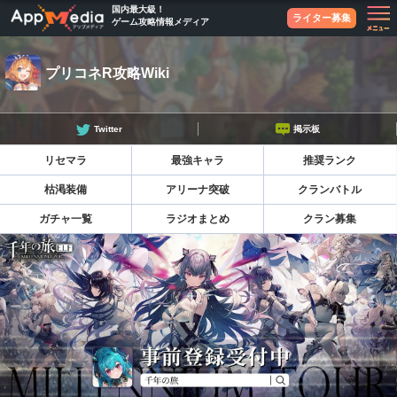
国内最大級！
ライター募集
ゲーム攻略情報メディア
プリコネR攻略Wiki
Twitter
掲示板
リセマラ
最強キャラ
推奨ランク
枯渇装備
アリーナ突破
クランバトル
ガチャ一覧
ラジオまとめ
クラン募集