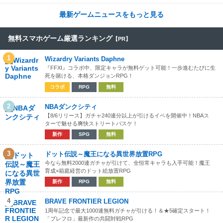
最新ゲームニュースをもっと見る
無料スマホゲーム厳選ランキング
【PR】
1
Wizardry Variants Daphne
『FFXI』コラボ中、限定キャラが無料ゲット可能！一歩進むたびに生
死を賭ける、本格ダンジョンRPG！
コラボ
RPG
無料
2
NBAダンクシティ
【8/6リリース】ガチャ240連分以上が引けるイベを開催中！NBAス
ターで魅せる爽快ストリートバスケ！
新作
SPG
無料
3
ドット伝説～魔王になる異世界放置RPG
今なら無料2000連ガチャが引けて、全恒常キャラも入手可能！魔王
育成×箱庭経営のドット絵放置RPG
新作
RPG
無料
4
BRAVE FRONTIER LEGION
1周年記念で最大1000連無料ガチャが引ける！＆★5確定スタート！
「ブレフロ」最新作の共闘対戦RPG