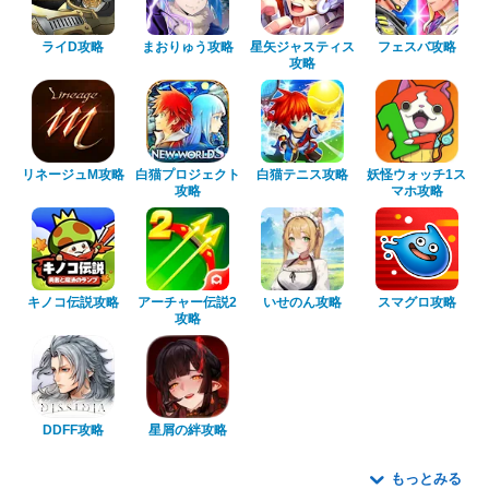
ライD攻略
まおりゅう攻略
星矢ジャスティス
フェスバ攻略
攻略
リネージュM攻略
白猫プロジェクト
白猫テニス攻略
妖怪ウォッチ1ス
攻略
マホ攻略
キノコ伝説攻略
アーチャー伝説2
いせのん攻略
スマグロ攻略
攻略
DDFF攻略
星屑の絆攻略
もっとみる