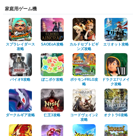
家庭用ゲーム機
スプラレイダース
SAOEoA攻略
カルドセプトビギ
エリオット攻略
攻略
ンズ攻略
バイオ9攻略
ぽこポケ攻略
ポケモンFRLG攻
ドラクエ7リメイ
略
ク攻略
ダークルギア攻略
仁王3攻略
コードヴェイン2
オクトラ0攻略
攻略