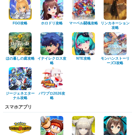
FGO攻略
ホロドリ攻略
マーベル闘魂攻略
リンカネーション
攻略
ほの暮しの庭攻略
イナイレクロス攻
NTE攻略
モンハンストーリ
略
ーズ3攻略
ジージェネエター
パワプロ2026攻
ナル攻略
略
スマホアプリ