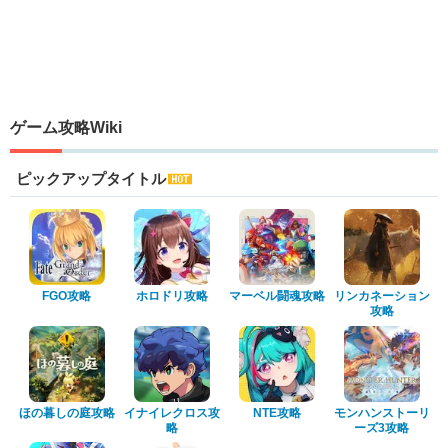
ゲーム攻略Wiki
ピックアップタイトル
FGO攻略
ホロドリ攻略
マーベル闘魂攻略
リンカネーション
攻略
ほの暮しの庭攻略
イナイレクロス攻
NTE攻略
モンハンストーリ
略
ーズ3攻略