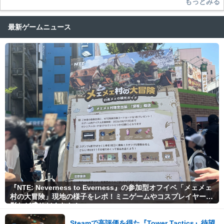
もっとみる
最新ゲームニュース
『NTE: Neverness to Everness』の参加型オフイベ「メェメェ
村の大冒険」現地の様子をレポ！ミニゲームやコスプレイヤー撮
影など盛りだくさん！
Steamで高評価を得た『Tower Tactics』待望