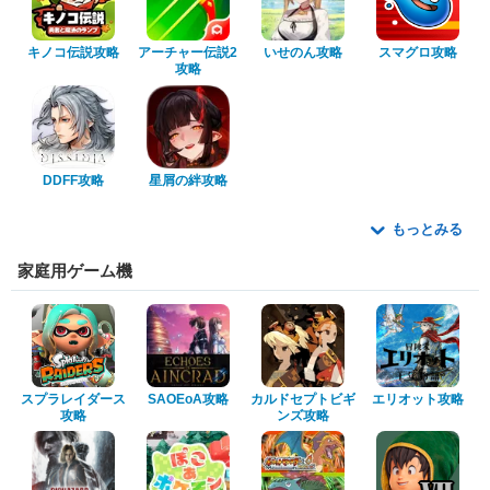
キノコ伝説攻略
アーチャー伝説2
いせのん攻略
スマグロ攻略
攻略
DDFF攻略
星屑の絆攻略
もっとみる
家庭用ゲーム機
スプラレイダース
SAOEoA攻略
カルドセプトビギ
エリオット攻略
攻略
ンズ攻略