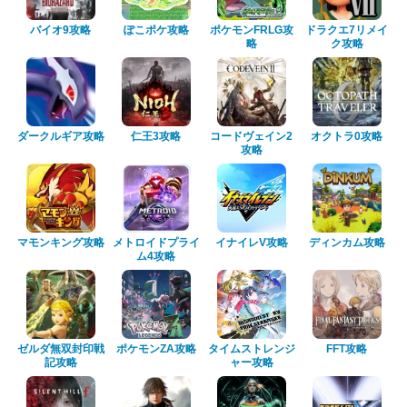
バイオ9攻略
ぽこポケ攻略
ポケモンFRLG攻
ドラクエ7リメイ
略
ク攻略
ダークルギア攻略
仁王3攻略
コードヴェイン2
オクトラ0攻略
攻略
マモンキング攻略
メトロイドプライ
イナイレV攻略
ディンカム攻略
ム4攻略
ゼルダ無双封印戦
ポケモンZA攻略
タイムストレンジ
FFT攻略
記攻略
ャー攻略