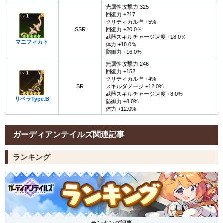
光属性攻撃力 325
回復力 +217
クリティカル率 +5%
SSR
回復力 +20.0％
武器スキルチャージ速度 +18.0％
マニフィカト
体力 +18.0％
防御力 +16.0%
無属性攻撃力 246
回復力 +152
クリティカル率 +4%
SR
スキルダメージ +12.0%
武器スキルチャージ速度 +8.0%
リベラType.B
防御力 +8.0%
体力 +12.0%
ガーディアンテイルズ関連記事
ランキング