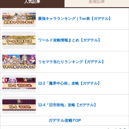
人気記事
新着記事
コメントの削除を申請する
※投稿内容を確認後、順次対応さ
せていただきます。ご了承ください。
最強キャラランキング｜Tier表【ガデテル】
※一度削除したコメントは復元ができませんのでご注意くだ
さい。
また、過度な利用規約の違反や、弊社に損害の及ぶ内容の書き込みがあ
ワールド攻略情報まとめ【ガデテル】
った場合は、法的措置をとらせていただく場合もございますので、あら
かじめご理解くださいませ。
リセマラ当たりランキング【ガデテル】
12-2「魔界中心街」攻略【ガデテル】
12-4「旧市街地」攻略【ガデテル】
ガデテル攻略TOP