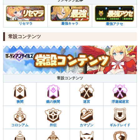
ランキング記事
リセマラ
最強キャラ
最強アクセ
常設コンテンツ
常設コンテンツ
迷宮
浮遊城迷宮
鏡の狭間
狭間
外伝
コロシアム
ギルドレイド
カマゾン