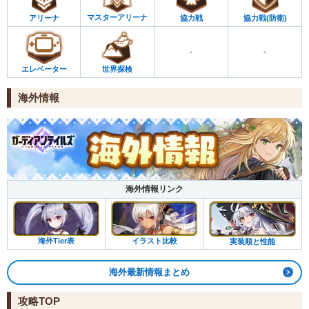
マスターアリーナ
協力戦
アリーナ
協力戦(防衛)
-
-
エレベーター
世界探検
海外情報
海外情報リンク
海外Tier表
イラスト比較
実装順と性能
海外最新情報まとめ
攻略TOP