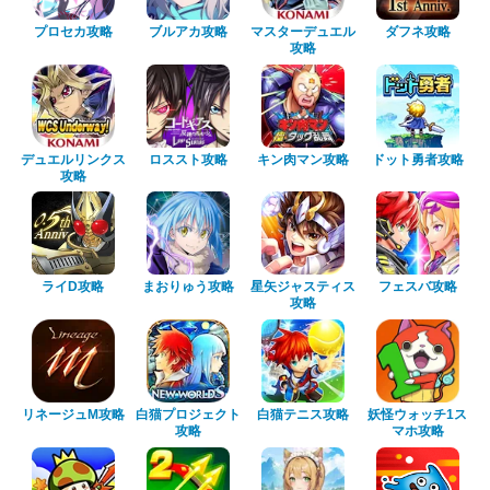
プロセカ攻略
ブルアカ攻略
マスターデュエル
ダフネ攻略
攻略
デュエルリンクス
ロススト攻略
キン肉マン攻略
ドット勇者攻略
攻略
ライD攻略
まおりゅう攻略
星矢ジャスティス
フェスバ攻略
攻略
リネージュM攻略
白猫プロジェクト
白猫テニス攻略
妖怪ウォッチ1ス
攻略
マホ攻略