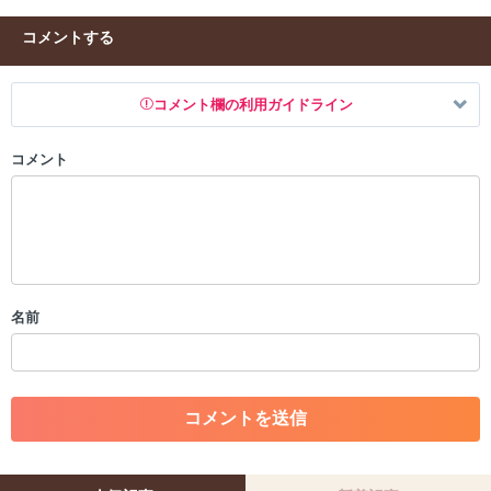
コメントする
コメント欄の利用ガイドライン
コメント
以下の書き込みを禁止とし、場合によってはコメント削除や書き込み制
限を行う可能性がございます。 あらかじめご了承ください。
・公序良俗に反する投稿
・スパムなど、記事内容と関係のない投稿
・誰かになりすます行為
・個人情報の投稿や、他者のプライバシーを侵害する投稿
名前
・一度削除された投稿を再び投稿すること
・外部サイトへの誘導や宣伝
・アカウントの売買など金銭が絡む内容の投稿
・各ゲームのネタバレを含む内容の投稿
・その他、管理者が不適切と判断した投稿
コメントの削除につきましては下記フォームより申請をいた
だけますでしょうか。