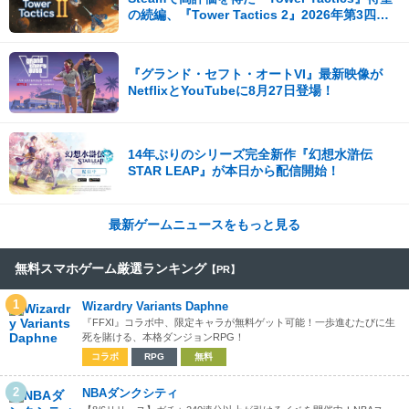
の続編、『Tower Tactics 2』2026年第3四半
期に早期アクセス開始
『グランド・セフト・オートVI』最新映像が
NetflixとYouTubeに8月27日登場！
14年ぶりのシリーズ完全新作『幻想水滸伝
STAR LEAP』が本日から配信開始！
最新ゲームニュースをもっと見る
無料スマホゲーム厳選ランキング
【PR】
1
Wizardry Variants Daphne
『FFXI』コラボ中、限定キャラが無料ゲット可能！一歩進むたびに生
死を賭ける、本格ダンジョンRPG！
コラボ
RPG
無料
2
NBAダンクシティ