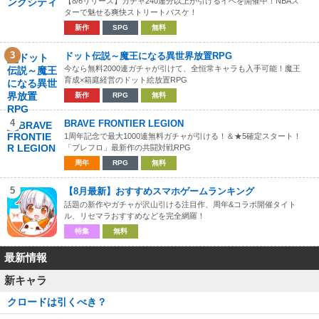
【8/6リリース】ガチャ240連分以上が引けるイベを開催中！NBAス
ターで魅せる爽快ストリートバスケ！
新作
SPG
無料
3
ドット伝説～魔王になる異世界放置RPG
今なら無料2000連ガチャが引けて、全恒常キャラも入手可能！魔王
育成×箱庭経営のドット絵放置RPG
新作
RPG
無料
4
BRAVE FRONTIER LEGION
1周年記念で最大1000連無料ガチャが引ける！＆★5確定スタート！
「ブレフロ」最新作の共闘対戦RPG
周年
RPG
無料
5
【8月最新】おすすめスマホゲームランキング
話題の新作やガチャが沢山引ける注目作、周年&コラボ開催タイト
ル、リセマラおすすめなどを完全網羅！
特集
無料
最新情報
新キャラ
クロードは引くべき？