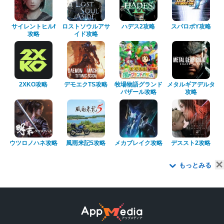
サイレントヒルf
ロストソウルアサ
ハデス2攻略
スパロボY攻略
攻略
イド攻略
2XKO攻略
デモエクTS攻略
牧場物語グランド
メタルギアデルタ
バザール攻略
攻略
ウツロノハネ攻略
風雨来記5攻略
メカブレイク攻略
デススト2攻略
もっとみる