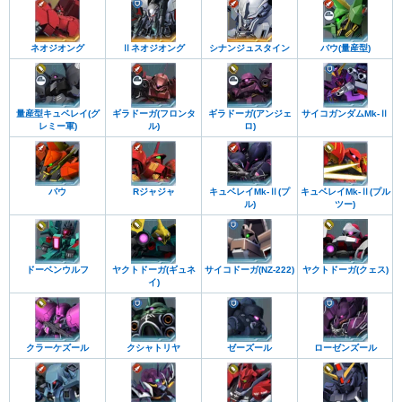
SEED ASTRAY B
SEED ASTRAY 天空の皇女
SEED VS ASTRAY
SEED X ASTRAY
SEED Recollection
SEED FREEDOM
ネオジオング
Ⅱネオジオング
シナンジュスタイン
バウ(量産型)
STARGAZER
ガンダム00P
ガンダム00I
ガンダム00V
ソレスタルビーイング
AGE MEMORY OF EDEN
AGE UNKNOWN SOLDIERS
AGE EXA-LOG
Gのレコンギスタ
量産型キュベレイ(グ
ギラドーガ(フロンタ
ギラドーガ(アンジェ
サイコガンダムMk-Ⅱ
鉄血のオルフェンズ 月鋼
鉄血のオルフェンズ ウルズハント
レミー軍)
ル)
ロ)
水星の魔女 PROLOGUE
模型戦士ガンプラビルダーズ ビギニング
ビルドファイターズ
プラモ狂四郎
SDガンダムワールド ガチャポン戦士
GUNDAM EVOLVE
バウ
Rジャジャ
キュベレイMk-Ⅱ(プ
キュベレイMk-Ⅱ(プル
ル)
ツー)
SDガンダムGX
THE BATTLE MASTER
TACTICS MOBILITY FLEET0079
ギレンの野望
戦場の絆
エクストリームバーサス
G GENERATIONシリーズ
ドーベンウルフ
ヤクトドーガ(ギュネ
サイコドーガ(NZ-222)
ヤクトドーガ(クェス)
THE ORIGIN MSD
MSV
MS-X
Z-MSV
MSV-R
イ)
MSV-R ジョニー・ライデンの帰還
CCA-MSV
UC-MSV
F91 MSV
M-MSV
SEED MSV
SEED DESTINY MSV
鉄血のオルフェンズ MSV
SDガンダム外伝 ジークジオン編
クラーケズール
クシャトリヤ
ゼーズール
ローゼンズール
SDガンダムワールド 三国創傑伝
SDコマンド戦記 G-ARMS
SD戦国伝 武者七人衆編
ラクロアンヒーローズ