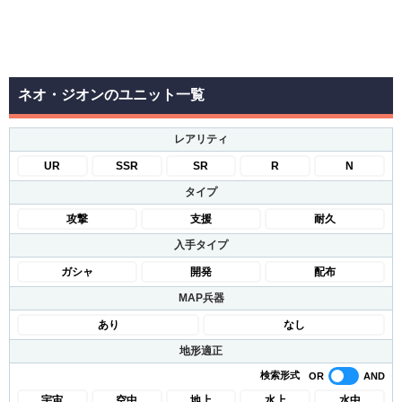
ネオ・ジオンのユニット一覧
レアリティ
UR
SSR
SR
R
N
タイプ
攻撃
支援
耐久
入手タイプ
ガシャ
開発
配布
MAP兵器
あり
なし
地形適正
検索形式
宇宙
空中
地上
水上
水中