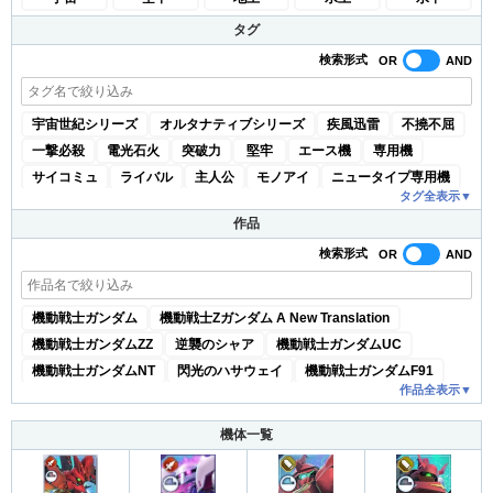
タグ
検索形式
宇宙世紀シリーズ
オルタナティブシリーズ
疾風迅雷
不撓不屈
一撃必殺
電光石火
突破力
堅牢
エース機
専用機
サイコミュ
ライバル
主人公
モノアイ
ニュータイプ専用機
タグ
全
表示
▼
試作機
大型機
可変機
換装
モビルアーマー
作品
地球連邦軍(宇宙世紀)
地球連邦軍(AGE)
地球連邦軍(X)
検索形式
地球連邦軍(00)
地球連合軍
地球圏統一連合
ジオン公国軍
エゥーゴ
ティターンズ
アクシズ
NT-D
マフティー
各国代表
明鏡止水
デビルガンダム軍団
機動戦士ガンダム
機動戦士Zガンダム A New Translation
モビル・トレース・システム
Wシリーズ
オペレーション・メテオ
機動戦士ガンダムZZ
逆襲のシャア
機動戦士ガンダムUC
ゼロシステム
OZ
サンクキングダム
ホワイトファング
機動戦士ガンダムNT
閃光のハサウェイ
機動戦士ガンダムF91
MO-V
フリーデン
フラッシュシステム
宇宙革命軍
作品
全
表示
▼
機動武闘伝Gガンダム
新機動戦記ガンダムW
バルチャー
SEEDシリーズ
ザフト
オーブ
三隻同盟
新機動戦記ガンダムW Endless Waltz
機動新世紀ガンダムX
機体一覧
ジャンク屋組合
サーペントテール
ソレスタルビーイング
機動戦士ガンダムSEED
機動戦士ガンダムSEED DESTINY
アロウズ
ユニオン
AEU
国連軍
人類革新連盟
機動戦士ガンダム00
機動戦士ガンダムAGE
鉄血のオルフェンズ