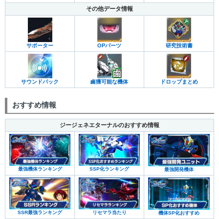
その他データ情報
サポーター
OPパーツ
研究技術書
サウンドパック
鹵獲可能な機体
ドロップまとめ
おすすめ情報
ジージェネエターナルのおすすめ情報
最強機体ランキング
SSP化ランキング
最強開発機体
SSR最強ランキング
リセマラ当たり
機体SP化おすすめ