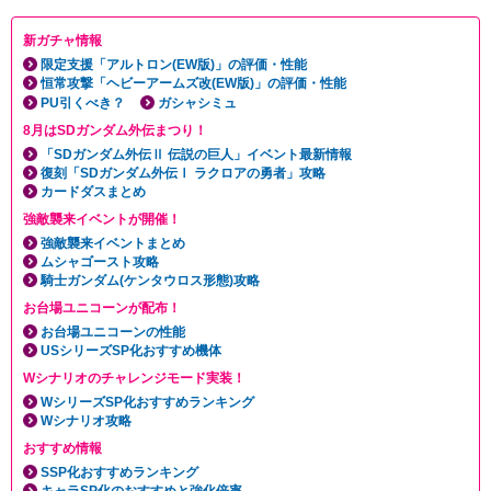
新ガチャ情報
限定支援「アルトロン(EW版)」の評価・性能
恒常攻撃「ヘビーアームズ改(EW版)」の評価・性能
PU引くべき？
ガシャシミュ
8月はSDガンダム外伝まつり！
「SDガンダム外伝Ⅱ 伝説の巨人」イベント最新情報
復刻「SDガンダム外伝Ⅰ ラクロアの勇者」攻略
カードダスまとめ
強敵襲来イベントが開催！
強敵襲来イベントまとめ
ムシャゴースト攻略
騎士ガンダム(ケンタウロス形態)攻略
お台場ユニコーンが配布！
お台場ユニコーンの性能
USシリーズSP化おすすめ機体
Wシナリオのチャレンジモード実装！
WシリーズSP化おすすめランキング
Wシナリオ攻略
おすすめ情報
SSP化おすすめランキング
キャラSP化のおすすめと強化倍率