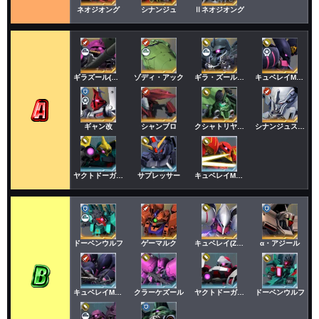
ネオジオング
シナンジュ
Ⅱネオジオング
ギラズール(アンジェロ機)
ゾディ・アック
ギラ・ズール(エリク)
キュベレイMk-Ⅱ(プル)
ギャン改
シャンブロ
クシャトリヤ・リペアード
シナンジュスタイン
ヤクトドーガ(ギュネイ)
サプレッサー
キュベレイMkⅡ(プルツー)
ドーベンウルフ
ゲーマルク
キュベレイ(ZZ版)
α・アジール
キュベレイMkⅡ(プル)
クラーケズール
ヤクトドーガ(クェス)
ドーベンウルフ