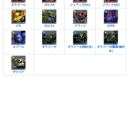
ギラズール
ガルスK
ジュアッグ(UC)
ゾゴック(UC)
ズサ
ガルスJ
ドワッジ
ガザD
カプール
ギラドーガ
ギラドーガ(袖付き)
ギラドーガ(重装/袖付
き)
ザクスナ