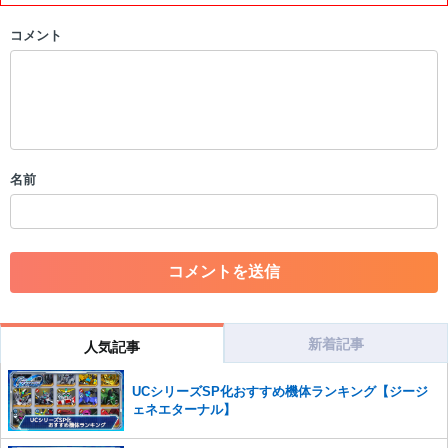
・公序良俗に反する投稿
コメント
・スパムなど、記事内容と関係のない投稿
・誰かになりすます行為
・個人情報の投稿や、他者のプライバシーを侵害する投稿
・一度削除された投稿を再び投稿すること
・外部サイトへの誘導や宣伝
・アカウントの売買など金銭が絡む内容の投稿
・各ゲームのネタバレを含む内容の投稿
名前
・その他、管理者が不適切と判断した投稿
コメントの削除につきましては下記フォームより申請をいた
だけますでしょうか。
コメントの削除を申請する
※投稿内容を確認後、順次対応さ
せていただきます。ご了承ください。
※一度削除したコメントは復元ができませんのでご注意くだ
さい。
新着記事
人気記事
また、過度な利用規約の違反や、弊社に損害の及ぶ内容の書き込みがあ
UCシリーズSP化おすすめ機体ランキング【ジージ
った場合は、法的措置をとらせていただく場合もございますので、あら
ェネエターナル】
かじめご理解くださいませ。