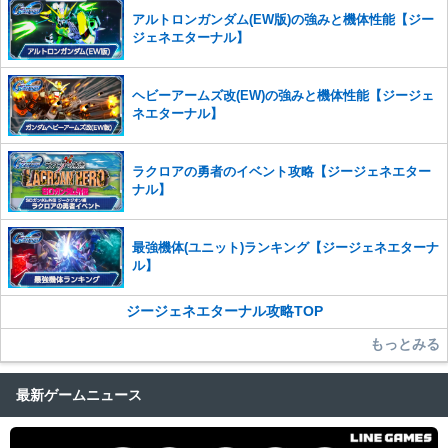
アルトロンガンダム(EW版)の強みと機体性能【ジー
ジェネエターナル】
ヘビーアームズ改(EW)の強みと機体性能【ジージェ
ネエターナル】
ラクロアの勇者のイベント攻略【ジージェネエター
ナル】
最強機体(ユニット)ランキング【ジージェネエターナ
ル】
ジージェネエターナル攻略TOP
もっとみる
最新ゲームニュース