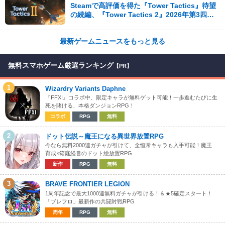
Steamで高評価を得た『Tower Tactics』待望
の続編、『Tower Tactics 2』2026年第3四半
期に早期アクセス開始
最新ゲームニュースをもっと見る
無料スマホゲーム厳選ランキング
【PR】
1
Wizardry Variants Daphne
『FFXI』コラボ中、限定キャラが無料ゲット可能！一歩進むたびに生
死を賭ける、本格ダンジョンRPG！
コラボ
RPG
無料
2
ドット伝説～魔王になる異世界放置RPG
今なら無料2000連ガチャが引けて、全恒常キャラも入手可能！魔王
育成×箱庭経営のドット絵放置RPG
新作
RPG
無料
3
BRAVE FRONTIER LEGION
1周年記念で最大1000連無料ガチャが引ける！＆★5確定スタート！
「ブレフロ」最新作の共闘対戦RPG
周年
RPG
無料