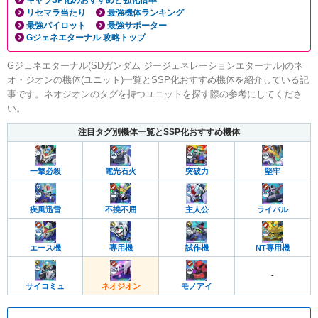
リセマラ当たり
最強機体ランキング
最強パイロット
最強サポーター
Gジェネエターナル 攻略トップ
Gジェネエターナル(SDガンダム ジージェネレーションエターナル)のネ
オ・ジオンの機体(ユニット)一覧とSSP化おすすめ機体を紹介している記
事です。ネオジオンのタグを持つユニットを探す際の参考にしてくださ
い。
注目タグ別機体一覧とSSP化おすすめ機体
一撃必殺
電光石火
突破力
堅牢
疾風迅雷
不撓不屈
主人公
ライバル
エース機
専用機
試作機
NT専用機
-
サイコミュ
ネオジオン
モノアイ