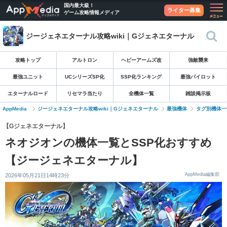
国内最大級！
ライター募集
ゲーム攻略情報メディア
ジージェネエターナル攻略wiki｜Gジェネエターナル
攻略トップ
アルトロン
ヘビーアームズ改
強敵襲来
最強ユニット
UCシリーズSP化
SSP化ランキング
最強パイロット
エターナルロード
リセマラ当たり
全機体一覧
雑談掲示板
AppMedia
ジージェネエターナル攻略wiki｜Gジェネエターナル
最強機体
タグ別機体一
【Gジェネエターナル】
ネオジオンの機体一覧とSSP化おすすめ
【ジージェネエターナル】
AppMedia編集部
2026年05月21日14時23分