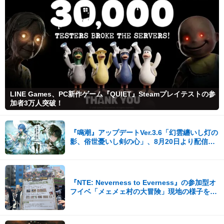
LINE Games、PC新作ゲーム『QUIET』Steamプレイテストの参
加者3万人突破！
『鳴潮』アップデートVer.3.6「幻雲纏いし灯の
影、俗世憂いし剣の心」、8月20日より配信開
始！
『NTE: Neverness to Everness』の参加型オ
フイベ「メェメェ村の大冒険」現地の様子をレ
ポ！ミニゲームやコスプレイヤー撮影など盛り
だくさん！