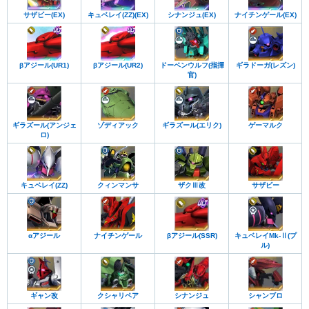
AGEシステム
ヴェイガン
鉄華団
ギャラルホルン
水星の魔女
THE ORIGIN
MS IGLOO
MS IGLOO 603
サザビー(EX)
キュベレイ(ZZ)(EX)
シナンジュ(EX)
ナイチンゲール(EX)
タービンズ
阿頼耶識システム
阿頼耶識TypeE
MS IGLOO2 重力戦線
第08MS小隊
CROSS DIMENSION 0079
神経接続システム
GUND-ARM
リユース・サイコ・デバイス
ガンダム外伝 THE BLUE DESTINY
ALICE
クロスボーン・バンガード
リガ・ミリティア
ガンダム外伝 ザ・ブルー・ディスティニー
βアジール(UR1)
βアジール(UR2)
ドーベンウルフ(指揮
ギラドーガ(レズン)
ザンスカール帝国
ディアナカウンター
ナノスキン
ミリシャ
ガンダム戦記 Lost War Chronicles
ガンダム外伝 ミッシングリンク
官)
キャピタル・アーミィ
トワサンガ
メガファウナ
ガンダム
サンダーボルト
0080 ポケットの中の戦争
ザク
ジム
タンク
地上用
水中用
空中用
傭兵
ガンダム戦記 BATTLEFIELD RECORD UC0081
指揮官機
量産機
赤色
金色
白色
黒色
機動戦士Gundam GQuuuuuuX
0083 STARDUST MEMORY
ギラズール(アンジェ
ゾディアック
ギラズール(エリク)
ゲーマルク
GGENERATIONシリーズ
ガンプラ
SDガンダム
強敵襲来
ロ)
0083 REBELLION
ファントム・ブレット
SSR以下
アルティメット
機動戦士ガンダム カタナ
エコール・デュ・シエル 天空の学校
ADVANCE OF Z ティターンズの旗のもとに
機動戦士Zガンダム
キュベレイ(ZZ)
クィンマンサ
ザクⅢ改
サザビー
機動戦士Zガンダム Define
ガンダム新体験0087 グリーンダイバーズ
GUNDAM SENTINEL
ヴァルプルギス
ダブルフェイク アンダー・ザ・ガンダム
機動戦士ガンダムF90
αアジール
ナイチンゲール
βアジール(SSR)
キュベレイMk-Ⅱ(プ
F90クラスター
フォーミュラー戦記0122
ル)
シルエットフォーミュラ91
機動戦士クロスボーン・ガンダム
機動戦士Vガンダム
W デュアルストーリー G-UNIT
Endless Waltz 敗者たちの栄光
BATTLEFIELD OF PACIFIST
ギャン改
クシャリペア
シナンジュ
シャンブロ
∀ガンダム
SEED ASTRAY
SEED ASTRAY R