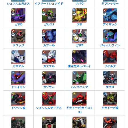
お台場ユニコーン立像
シュツルムガルス
イフリートシュナイド
リバウ
サプレッサー
ガザD
ガルスJ
ズサ
アイザック
ドワッジ
カプール
ガザE
ジャムルフィン
ガズアル
ガズエル
量産型キュベレイ
リゲルグ
ドライセン
ガゾウム
ハンマハンマ
ザクⅢ
ドワッジ改
シュツルムディアス
ギラドーガ(サイコミ
ギラドーガ改
ュ)