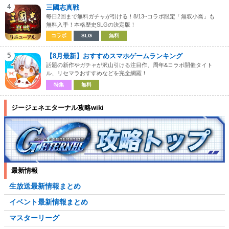
4
三國志真戦
毎日2回まで無料ガチャが引ける！8/13~コラボ限定「無双小喬」も
無料入手！本格歴史SLGの決定版！
コラボ
SLG
無料
5
【8月最新】おすすめスマホゲームランキング
話題の新作やガチャが沢山引ける注目作、周年&コラボ開催タイト
ル、リセマラおすすめなどを完全網羅！
特集
無料
ジージェネエターナル攻略wiki
最新情報
生放送最新情報まとめ
イベント最新情報まとめ
マスターリーグ