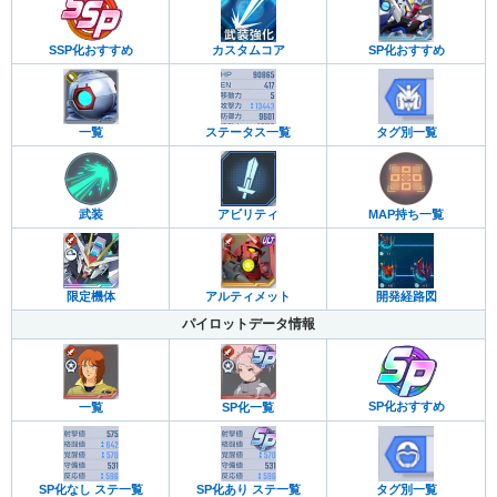
カスタムコア
SP化おすすめ
SSP化おすすめ
一覧
ステータス一覧
タグ別一覧
武装
アビリティ
MAP持ち一覧
限定機体
アルティメット
開発経路図
パイロットデータ情報
SP化おすすめ
一覧
SP化一覧
SP化なし ステ一覧
SP化あり ステ一覧
タグ別一覧