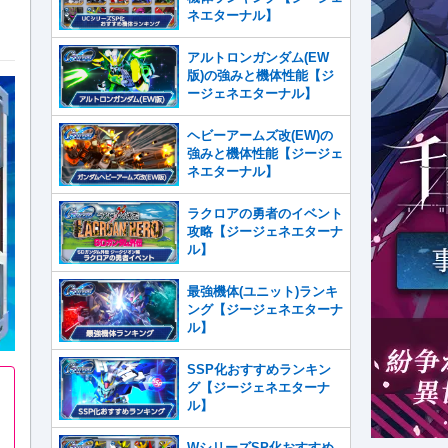
ネエターナル】
アルトロンガンダム(EW
版)の強みと機体性能【ジ
ージェネエターナル】
ヘビーアームズ改(EW)の
強みと機体性能【ジージェ
ネエターナル】
ラクロアの勇者のイベント
攻略【ジージェネエターナ
ル】
最強機体(ユニット)ランキ
ング【ジージェネエターナ
ル】
SSP化おすすめランキン
グ【ジージェネエターナ
ル】
WシリーズSP化おすすめ