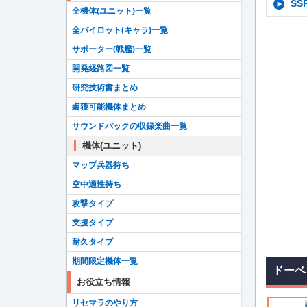
S
全機体(ユニット)一覧
全パイロット(キャラ)一覧
サポーター(戦艦)一覧
開発経路図一覧
研究技術書まとめ
鹵獲可能機体まとめ
サウンドパックの収録楽曲一覧
機体(ユニット)
マップ兵器持ち
空中適性持ち
攻撃タイプ
支援タイプ
耐久タイプ
期間限定機体一覧
ドーベ
お役立ち情報
リセマラのやり方