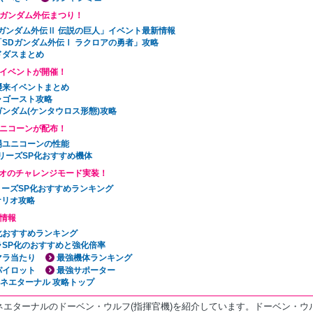
Dガンダム外伝まつり！
Dガンダム外伝Ⅱ 伝説の巨人」イベント最新情報
「SDガンダム外伝Ⅰ ラクロアの勇者」攻略
ドダスまとめ
イベントが開催！
襲来イベントまとめ
ャゴースト攻略
ガンダム(ケンタウロス形態)攻略
ニコーンが配布！
場ユニコーンの性能
リーズSP化おすすめ機体
オのチャレンジモード実装！
リーズSP化おすすめランキング
ナリオ攻略
情報
P化おすすめランキング
ラSP化のおすすめと強化倍率
マラ当たり
最強機体ランキング
パイロット
最強サポーター
ェネエターナル 攻略トップ
ネエターナルのドーベン・ウルフ(指揮官機)を紹介しています。ドーベン・ウ