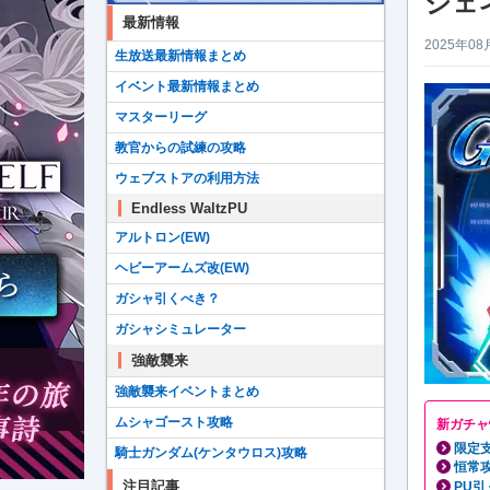
ジェ
最新情報
2025年08
生放送最新情報まとめ
イベント最新情報まとめ
マスターリーグ
教官からの試練の攻略
ウェブストアの利用方法
Endless WaltzPU
アルトロン(EW)
ヘビーアームズ改(EW)
ガシャ引くべき？
ガシャシミュレーター
強敵襲来
強敵襲来イベントまとめ
ムシャゴースト攻略
新ガチャ
限定
騎士ガンダム(ケンタウロス)攻略
恒常
注目記事
PU引