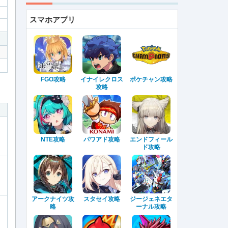
スマホアプリ
FGO攻略
イナイレクロス
ポケチャン攻略
攻略
NTE攻略
パワアド攻略
エンドフィール
ド攻略
アークナイツ攻
スタセイ攻略
ジージェネエタ
略
ーナル攻略