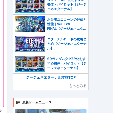
機体・パイロット【ジージ
ェネエターナル】
お台場ユニコーンの評価と
性能｜Ver. TWC
FINAL【ジージェネエター
ナル】
エターナルロードの攻略ま
とめ【ジージェネエターナ
ル】
SDガンダムタグSP化おす
すめ機体・パイロット【ジ
ージェネエターナル】
ジージェネエターナル攻略TOP
もっとみる
最新ゲームニュース
ル