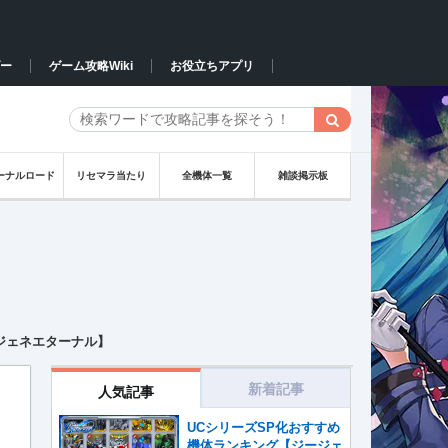
ー
ゲーム攻略Wiki
お役立ちアプリ
ーナルロード
リセマラ当たり
全機体一覧
雑談掲示板
ジェネエターナル】
新着記事
人気記事
UCシリーズSP化おすすめ
機体ランキング【ジージェ