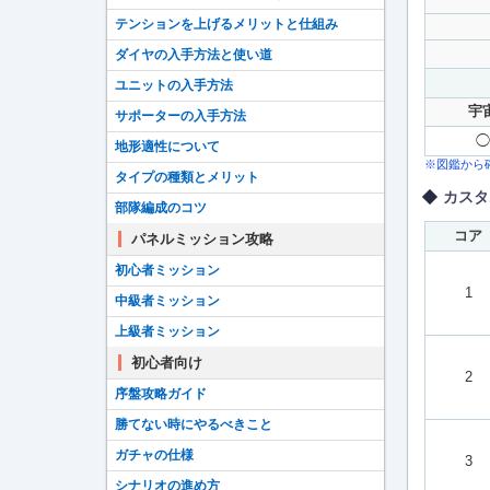
テンションを上げるメリットと仕組み
ダイヤの入手方法と使い道
ユニットの入手方法
宇
サポーターの入手方法
◯
地形適性について
※図鑑から
タイプの種類とメリット
カスタ
部隊編成のコツ
コア
パネルミッション攻略
初心者ミッション
1
中級者ミッション
上級者ミッション
初心者向け
2
序盤攻略ガイド
勝てない時にやるべきこと
ガチャの仕様
3
シナリオの進め方