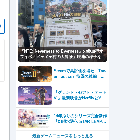
、
『NTE: Neverness to Everness』の参加型オ
フイベ「メェメェ村の大冒険」現地の様子をレ
ポ！ミニゲームやコスプレイヤー撮影など盛り
だくさん！
Steamで高評価を得た『Tow
er Tactics』待望の続編、『T
ower Tactics 2』2026年第3
四半期に早期アクセス開始
『グランド・セフト・オート
VI』最新映像がNetflixとYou
Tubeに8月27日登場！
14年ぶりのシリーズ完全新作
『幻想水滸伝 STAR LEAP』
が本日から配信開始！
最新ゲームニュースをもっと見る