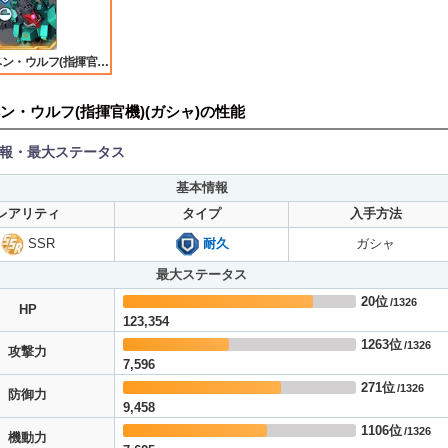
ン・ウルフ(指揮官機)
ン・ウルフ(指揮官機)(ガシャ)の性能
報・最大ステータス
基本情報
レアリティ
タイプ
入手方法
SSR
耐久
ガシャ
最大ステータス
20位
/1326
HP
123,354
1263位
/1326
攻撃力
7,596
271位
/1326
防御力
9,458
1106位
/1326
機動力