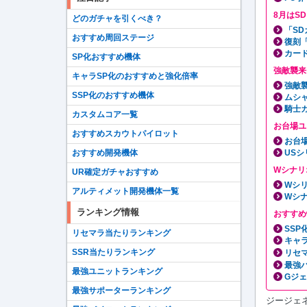
8月はS
どのガチャを引くべき？
「S
おすすめ周回ステージ
復刻
カー
SP化おすすめ機体
強敵襲来
キャラSP化のおすすめと強化倍率
強敵
SSP化のおすすめ機体
ムシ
騎士
カスタムコア一覧
お台場ユ
おすすめスカウトパイロット
お台
USシ
おすすめ開発機体
Wシナリ
UR確定ガチャおすすめ
Wシ
アルティメット開発機体一覧
Wシ
ランキング情報
おすすめ
SS
リセマラ当たりランキング
キャ
SSR当たりランキング
リセ
最強
最強ユニットランキング
Gジ
最強サポーターランキング
ジージェ