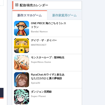
配信/発売カレンダー
新作スマホゲーム
新作家庭用ゲーム
ONE PIECE 海のごちそうレス
トラン
Bandai Namco
デイヴ・ザ・ダイバー
MINTROCKET
モンスターループ：獣神転生
SuperNova Game
RyzaChat:AIライザと創るあ
なただけのひと夏の夢物語
SpiralAI
ダンジョン見聞録
Super Planet