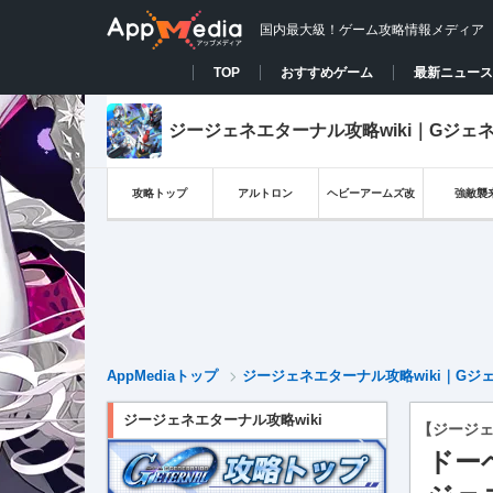
国内最大級！ゲーム攻略情報メディア
TOP
おすすめゲーム
最新ニュース
ジージェネエターナル攻略wiki｜Gジェ
攻略トップ
アルトロン
ヘビーアームズ改
強敵襲
AppMediaトップ
ジージェネエターナル攻略wiki｜Gジ
ジージェネエターナル攻略wiki
【ジージ
ドー