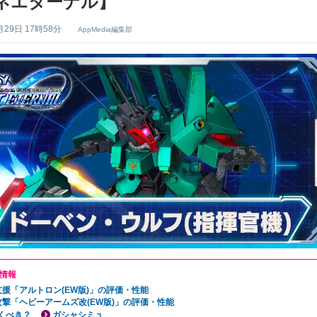
ネエターナル】
月29日 17時58分
AppMedia編集部
情報
支援「アルトロン(EW版)」の評価・性能
攻撃「ヘビーアームズ改(EW版)」の評価・性能
くべき？
ガシャシミュ