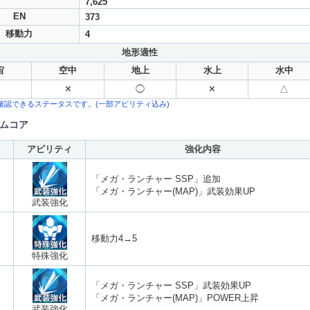
7,625
EN
373
移動力
4
地形適性
宙
空中
地上
水上
水中
✕
◯
✕
△
確認できるステータスです。(一部アビリティ込み)
ムコア
アビリティ
強化内容
「メガ・ランチャー SSP」追加
「メガ・ランチャー(MAP)」武装効果UP
武装強化
移動力4→5
特殊強化
「メガ・ランチャー SSP」武装効果UP
「メガ・ランチャー(MAP)」POWER上昇
武装強化