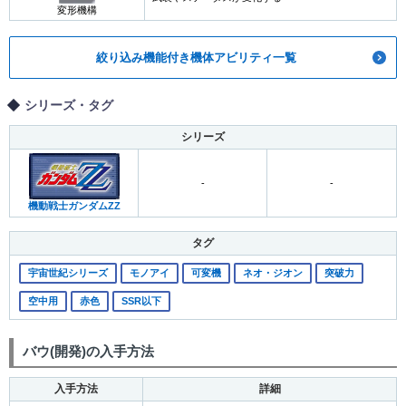
変形機構
絞り込み機能付き機体アビリティ一覧
シリーズ・タグ
シリーズ
-
-
機動戦士ガンダムZZ
タグ
宇宙世紀シリーズ
モノアイ
可変機
ネオ・ジオン
突破力
空中用
赤色
SSR以下
バウ(開発)の入手方法
入手方法
詳細