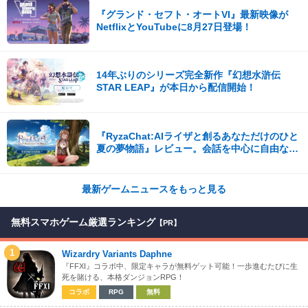
『グランド・セフト・オートVI』最新映像が
NetflixとYouTubeに8月27日登場！
14年ぶりのシリーズ完全新作『幻想水滸伝
STAR LEAP』が本日から配信開始！
『RyzaChat:AIライザと創るあなただけのひと
夏の夢物語』レビュー。会話を中心に自由な冒
険を進めていくシステムはこれまでにない新鮮
な体験が楽しめる【先行プレイレポート】
最新ゲームニュースをもっと見る
無料スマホゲーム厳選ランキング
【PR】
1
Wizardry Variants Daphne
『FFXI』コラボ中、限定キャラが無料ゲット可能！一歩進むたびに生
死を賭ける、本格ダンジョンRPG！
コラボ
RPG
無料