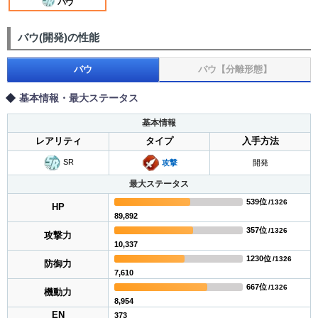
バウ
バウ(開発)の性能
バウ
バウ【分離形態】
基本情報・最大ステータス
基本情報
レアリティ
タイプ
入手方法
SR
攻撃
開発
最大ステータス
539位
/1326
HP
89,892
357位
/1326
攻撃力
10,337
1230位
/1326
防御力
7,610
667位
/1326
機動力
8,954
EN
373