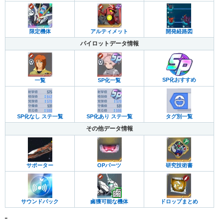
限定機体
アルティメット
開発経路図
パイロットデータ情報
SP化おすすめ
一覧
SP化一覧
SP化なし ステ一覧
SP化あり ステ一覧
タグ別一覧
その他データ情報
サポーター
OPパーツ
研究技術書
サウンドパック
鹵獲可能な機体
ドロップまとめ