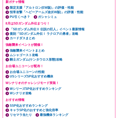
新ガチャ情報
限定支援「アルトロン(EW版)」の評価・性能
恒常攻撃「ヘビーアームズ改(EW版)」の評価・性能
PU引くべき？
ガシャシミュ
8月はSDガンダム外伝まつり！
「SDガンダム外伝Ⅱ 伝説の巨人」イベント最新情報
復刻「SDガンダム外伝Ⅰ ラクロアの勇者」攻略
カードダスまとめ
強敵襲来イベントが開催！
強敵襲来イベントまとめ
ムシャゴースト攻略
騎士ガンダム(ケンタウロス形態)攻略
お台場ユニコーンが配布！
お台場ユニコーンの性能
USシリーズSP化おすすめ機体
Wシナリオのチャレンジモード実装！
WシリーズSP化おすすめランキング
Wシナリオ攻略
おすすめ情報
SSP化おすすめランキング
キャラSP化のおすすめと強化倍率
リセマラ当たり
最強機体ランキング