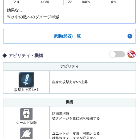
2-4
4,080
22
100%
0%
効果なし
※水中の敵へのダメージ半減
武装(武器)一覧
アビリティ・機構
アビリティ
自身の攻撃力が5%上昇
攻撃力上昇 Lv.1
機構
防御選択時
被ダメージを更に20%軽減する
シールド防御
ユニットが「変形」可能となる
武装やステータスが変化する