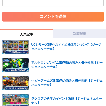
コメントの削除につきましては下記フォームより申請をいた
だけますでしょうか。
コメントの削除を申請する
※投稿内容を確認後、順次対応さ
せていただきます。ご了承ください。
※一度削除したコメントは復元ができませんのでご注意くだ
さい。
新着記事
人気記事
また、過度な利用規約の違反や、弊社に損害の及ぶ内容の書き込みがあ
UCシリーズSP化おすすめ機体ランキング【ジージ
った場合は、法的措置をとらせていただく場合もございますので、あら
ェネエターナル】
かじめご理解くださいませ。
アルトロンガンダム(EW版)の強みと機体性能【ジー
ジェネエターナル】
ヘビーアームズ改(EW)の強みと機体性能【ジージェ
ネエターナル】
ラクロアの勇者のイベント攻略【ジージェネエター
ナル】