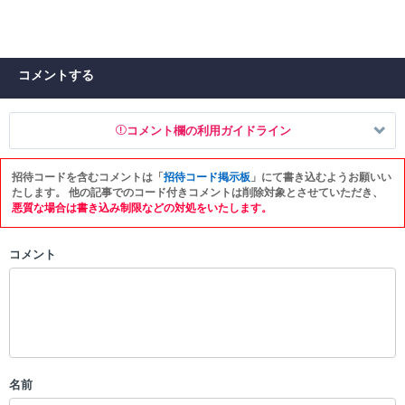
コメントする
コメント欄の利用ガイドライン
招待コードを含むコメントは「
招待コード掲示板
」にて書き込むようお願いい
以下の書き込みを禁止とし、場合によってはコメント削除や書き込み制
たします。 他の記事でのコード付きコメントは削除対象とさせていただき、
限を行う可能性がございます。 あらかじめご了承ください。
悪質な場合は書き込み制限などの対処をいたします。
・公序良俗に反する投稿
コメント
・スパムなど、記事内容と関係のない投稿
・誰かになりすます行為
・個人情報の投稿や、他者のプライバシーを侵害する投稿
・一度削除された投稿を再び投稿すること
・外部サイトへの誘導や宣伝
・アカウントの売買など金銭が絡む内容の投稿
・各ゲームのネタバレを含む内容の投稿
名前
・その他、管理者が不適切と判断した投稿