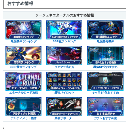
おすすめ情報
ジージェネエターナルのおすすめ情報
最強機体ランキング
SSP化ランキング
最強開発機体
SSR最強ランキング
リセマラ当たり
機体SP化おすすめ
エターナルロード攻略
最強パイロット
キャラSP化おすすめ
アルティメット機体
最強サポーター
ガチャおすすめ度