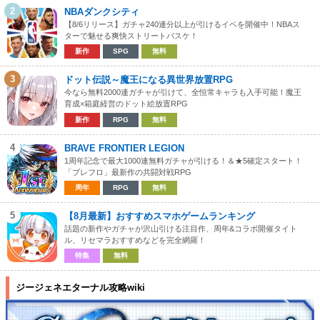
2
NBAダンクシティ
【8/6リリース】ガチャ240連分以上が引けるイベを開催中！NBAス
ターで魅せる爽快ストリートバスケ！
新作
SPG
無料
3
ドット伝説～魔王になる異世界放置RPG
今なら無料2000連ガチャが引けて、全恒常キャラも入手可能！魔王
育成×箱庭経営のドット絵放置RPG
新作
RPG
無料
4
BRAVE FRONTIER LEGION
1周年記念で最大1000連無料ガチャが引ける！＆★5確定スタート！
「ブレフロ」最新作の共闘対戦RPG
周年
RPG
無料
5
【8月最新】おすすめスマホゲームランキング
話題の新作やガチャが沢山引ける注目作、周年&コラボ開催タイト
ル、リセマラおすすめなどを完全網羅！
特集
無料
ジージェネエターナル攻略wiki