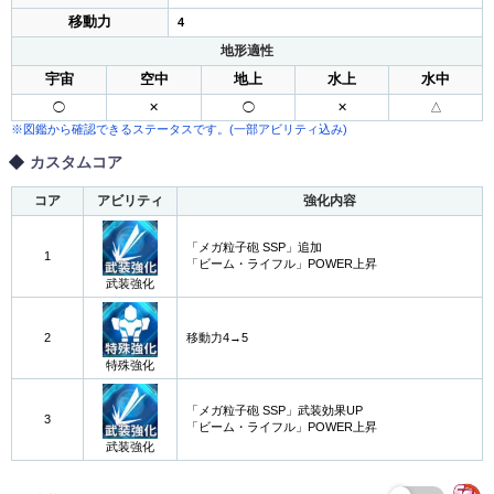
移動力
4
地形適性
宇宙
空中
地上
水上
水中
◯
✕
◯
✕
△
※図鑑から確認できるステータスです。(一部アビリティ込み)
カスタムコア
コア
アビリティ
強化内容
「メガ粒子砲 SSP」追加
1
「ビーム・ライフル」POWER上昇
武装強化
2
移動力4→5
特殊強化
「メガ粒子砲 SSP」武装効果UP
3
「ビーム・ライフル」POWER上昇
武装強化