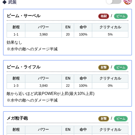
武装
ビーム・サーベル
/
格闘
ビーム
射程
パワー
EN
命中
クリティカル
1-1
3,960
20
100%
5%
効果なし
※水中の敵へのダメージ半減
ビーム・ライフル
/
射撃
ビーム
射程
パワー
EN
命中
クリティカル
1-3
3,840
22
100%
0%
敵から近いほど武装POWERが上昇(最大10%上昇)
※水中の敵へのダメージ半減
メガ粒子砲
/
射撃
ビーム
射程
パワー
EN
命中
クリティカル