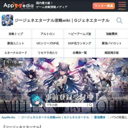
国内最大級！
ライター募集
ゲーム攻略情報メディア
ジージェネエターナル攻略wiki｜Gジェネエターナル
攻略トップ
アルトロン
ヘビーアームズ改
強敵襲来
最強ユニット
UCシリーズSP化
SSP化ランキング
最強パイロット
エターナルロード
リセマラ当たり
全機体一覧
雑談掲示板
AppMedia
ジージェネエターナル攻略wiki｜Gジェネエターナル
最強機体
バウの性能と
【ジージェネエターナル】