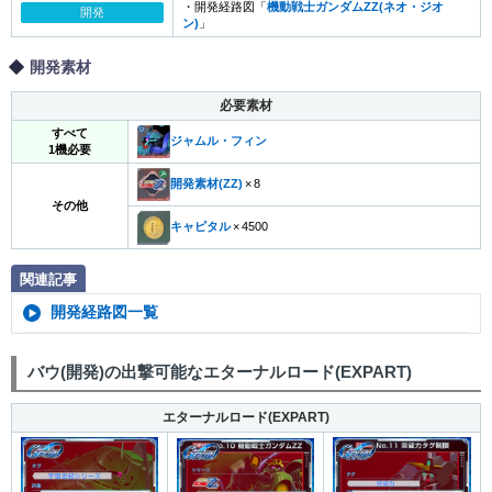
・開発経路図「
機動戦士ガンダムZZ(ネオ・ジオ
開発
ン)
」
開発素材
必要素材
すべて
ジャムル・フィン
1機必要
開発素材(ZZ)
×
8
その他
キャピタル
×
4500
関連記事
開発経路図一覧
バウ(開発)の出撃可能なエターナルロード(EXPART)
エターナルロード(EXPART)