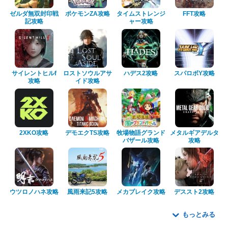
ゼルダ無双封印戦
ポケモンZA攻略
タイムストレンジ
FFT攻略
記攻略
ャー攻略
サイレントヒルf
ロストソウルアサ
ハデス2攻略
スパロボY攻略
攻略
イド攻略
2XKO攻略
デモエクTS攻略
牧場物語グランド
メタルギアデルタ
バザール攻略
攻略
ウツロノハネ攻略
風雨来記5攻略
メカブレイク攻略
デススト2攻略
もっとみる