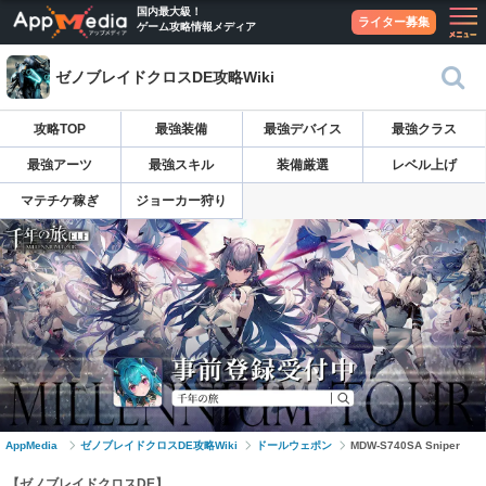
国内最大級！
ライター募集
ゲーム攻略情報メディア
ゼノブレイドクロスDE攻略Wiki
攻略TOP
最強装備
最強デバイス
最強クラス
最強アーツ
最強スキル
装備厳選
レベル上げ
マテチケ稼ぎ
ジョーカー狩り
AppMedia
ゼノブレイドクロスDE攻略Wiki
ドールウェポン
MDW-S740SA Sniper
【ゼノブレイドクロスDE】