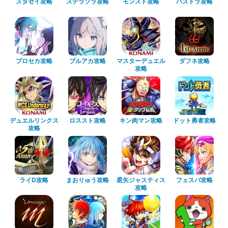
スタセイ攻略
ステラソラ攻略
モンスト攻略
パズドラ攻略
プロセカ攻略
ブルアカ攻略
マスターデュエル
ダフネ攻略
攻略
デュエルリンクス
ロススト攻略
キン肉マン攻略
ドット勇者攻略
攻略
ライD攻略
まおりゅう攻略
星矢ジャスティス
フェスバ攻略
攻略