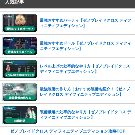
人気記事
コメントの削除を申請する
※投稿内容を確認後、順次対応さ
せていただきます。ご了承ください。
※一度削除したコメントは復元ができませんのでご注意くだ
最強おすすめパーティ【ゼノブレイドクロス ディフ
さい。
ィニティブエディション】
また、過度な利用規約の違反や、弊社に損害の及ぶ内容の書き込みがあ
った場合は、法的措置をとらせていただく場合もございますので、あら
最強おすすめドール【ゼノブレイドクロス ディフィ
かじめご理解くださいませ。
ニティブエディション】
レベル上げの効率的なやり方【ゼノブレイドクロス
ディフィニティブエディション】
最強装備の作り方｜おすすめ装備も紹介！【ゼノブ
レイドクロス ディフィニティブエディション】
装備厳選の効率的なやり方【ゼノブレイドクロス デ
ィフィニティブエディション】
ゼノブレイドクロス ディフィニティブエディション攻略TOP