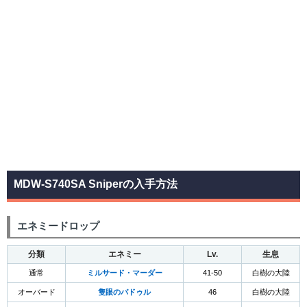
MDW-S740SA Sniperの入手方法
エネミードロップ
分類
エネミー
Lv.
生息
通常
ミルサード・マーダー
41-50
白樹の大陸
オーバード
隻眼のバドゥル
46
白樹の大陸