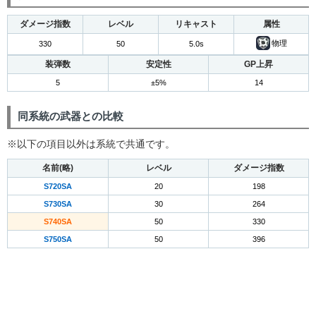
ダメージ指数
レベル
リキャスト
属性
物理
330
50
5.0s
装弾数
安定性
GP上昇
5
±5%
14
同系統の武器との比較
※以下の項目以外は系統で共通です。
名前(略)
レベル
ダメージ指数
S720SA
20
198
S730SA
30
264
S740SA
50
330
S750SA
50
396