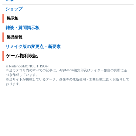
ショップ
掲示板
雑談・質問掲示板
製品情報
リメイク版の変更点・新要素
ゲーム権利表記
© Nintendo/MONOLITHSOFT
※当カテゴリ内のすべての記事は、AppMedia編集部及びライター独自の判断に基
づき作成しています。
※当サイトが掲載しているデータ、画像等の無断使用・無断転載は固くお断りして
おります。