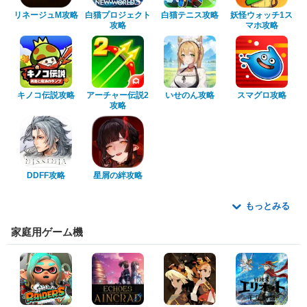
リネージュM攻略
白猫プロジェクト
白猫テニス攻略
妖怪ウォッチ1ス
攻略
マホ攻略
キノコ伝説攻略
アーチャー伝説2
いせのん攻略
スマグロ攻略
攻略
DDFF攻略
星屑の絆攻略
もっとみる
家庭用ゲーム機