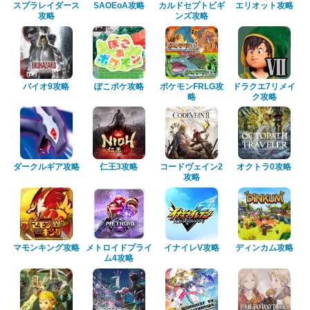
スプラレイダース
SAOEoA攻略
カルドセプトビギ
エリオット攻略
攻略
ンズ攻略
バイオ9攻略
ぽこポケ攻略
ポケモンFRLG攻
ドラクエ7リメイ
略
ク攻略
ダークルギア攻略
仁王3攻略
コードヴェイン2
オクトラ0攻略
攻略
マモンキング攻略
メトロイドプライ
イナイレV攻略
ディンカム攻略
ム4攻略