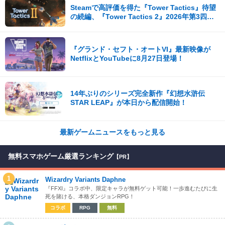
Steamで高評価を得た『Tower Tactics』待望
の続編、『Tower Tactics 2』2026年第3四半
期に早期アクセス開始
『グランド・セフト・オートVI』最新映像が
NetflixとYouTubeに8月27日登場！
14年ぶりのシリーズ完全新作『幻想水滸伝
STAR LEAP』が本日から配信開始！
最新ゲームニュースをもっと見る
無料スマホゲーム厳選ランキング
【PR】
1
Wizardry Variants Daphne
『FFXI』コラボ中、限定キャラが無料ゲット可能！一歩進むたびに生
死を賭ける、本格ダンジョンRPG！
コラボ
RPG
無料