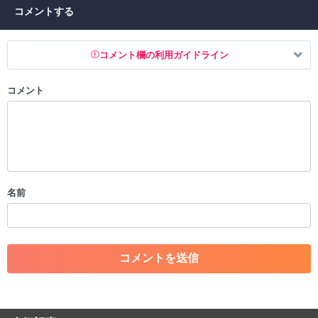
コメントする
コメント欄の利用ガイドライン
コメント
以下の書き込みを禁止とし、場合によってはコメント削除や書き込み制
限を行う可能性がございます。 あらかじめご了承ください。
・公序良俗に反する投稿
・スパムなど、記事内容と関係のない投稿
・誰かになりすます行為
・個人情報の投稿や、他者のプライバシーを侵害する投稿
名前
・一度削除された投稿を再び投稿すること
・外部サイトへの誘導や宣伝
・アカウントの売買など金銭が絡む内容の投稿
・各ゲームのネタバレを含む内容の投稿
・その他、管理者が不適切と判断した投稿
コメントの削除につきましては下記フォームより申請をいた
だけますでしょうか。