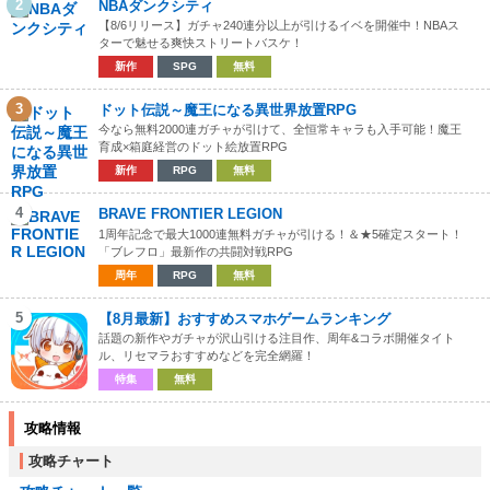
2
NBAダンクシティ
【8/6リリース】ガチャ240連分以上が引けるイベを開催中！NBAス
ターで魅せる爽快ストリートバスケ！
新作
SPG
無料
3
ドット伝説～魔王になる異世界放置RPG
今なら無料2000連ガチャが引けて、全恒常キャラも入手可能！魔王
育成×箱庭経営のドット絵放置RPG
新作
RPG
無料
4
BRAVE FRONTIER LEGION
1周年記念で最大1000連無料ガチャが引ける！＆★5確定スタート！
「ブレフロ」最新作の共闘対戦RPG
周年
RPG
無料
5
【8月最新】おすすめスマホゲームランキング
話題の新作やガチャが沢山引ける注目作、周年&コラボ開催タイト
ル、リセマラおすすめなどを完全網羅！
特集
無料
攻略情報
攻略チャート