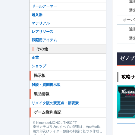
通
ドールアーマー
通
超兵器
オーバ
マテリアル
通
レアリソース
通
戦闘用アイテム
その他
企業
ゼノブ
ショップ
掲示板
攻略サ
雑談・質問掲示板
製品情報
リメイク版の変更点・新要素
ゲーム権利表記
© Nintendo/MONOLITHSOFT
※当カテゴリ内のすべての記事は、AppMedia
編集部及びライター独自の判断に基づき作成し