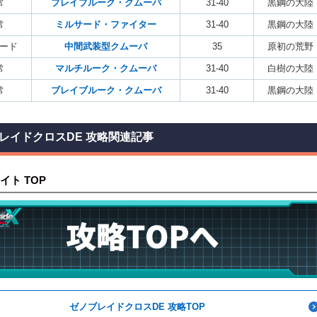
常
ブレイブルーク・クムーバ
31-40
黒鋼の大陸
常
ミルサード・ファイター
31-40
黒鋼の大陸
ード
中間武装型クムーバ
35
原初の荒野
常
マルチルーク・クムーバ
31-40
白樹の大陸
常
ブレイブルーク・クムーバ
31-40
黒鋼の大陸
レイドクロスDE 攻略関連記事
イト TOP
ゼノブレイドクロスDE 攻略TOP