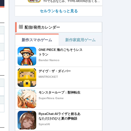
TVでもおなじみ、TYPE-MOONがおくるFateのRPG！ スマホでも本格的なRPGが楽しめる。 文字数にして500万字超という、圧倒的なボリュームを堪能できるストーリー！ 本編以外にもキャラクターごとにストーリーを用意し、Fateファンも今回はじめてFateの世界を体験される方も十分満足いただける内容となっています。 【あらすじ】 西暦2015年。 地球の未来を観測するカルデアは、2017年以降の人類史が崩壊している事実を確認した。 昨日まで確かに存在していた2115年までの“約束された未来”は、何の前触れもなく突如として消え去ったのだ。 なぜ。どうして。だれが。どうやって。 西暦2004年 日本 ある地方都市。 ここに今まではなかった、「観測できない領域」が現れたと。 カルデアはこれを人類絶滅の原因と仮定し、いまだ実験段階だった第六の実験を決行する事となった。 それは過去への時間旅行。 人間を霊子化させて過去に送りこみ、事象に介入する事で時空の特異点を解明、あるいは破壊する禁断の儀式。 その名を人理守護指令、グランドオーダー。 人類を守るために人類史に立ち向かう、運命と戦うものたちの総称である。 【ゲーム概要】 スマホに最適化された簡単操作のコマンドオーダーバトル！ プレイヤーはマスターとなって英霊たちを操り敵を倒し謎を解明していく。 好みの英霊で戦うか、強い英霊で戦うかバトルスタイルはプレイヤーしだい。 ◆豪華声優陣が続々参加 青木志貴、茜屋日海夏、赤羽根健治、明坂聡美、浅川悠、朝日奈丸佳、阿澄佳奈、阿部彬名、阿部敦、阿部里果、雨宮天、新井里美、井口裕香、井澤詩織、石川界人、石川由依、石谷春貴、伊瀬茉莉也、市ノ瀬加那、伊藤彩沙、伊藤かな恵、伊東健人、伊藤静、伊藤美紀、稲田徹、井上和彦、井上喜久子、井上麻里奈、伊丸岡篤、石見舞菜香、上坂すみれ、植田佳奈、上田麗奈、内田真礼、内田雄馬、内山昂輝、梅原裕一郎、江川央生、江口拓也、江越彬紀、遠藤綾、大久保瑠美、大空直美、大塚明夫、大塚芳忠、大原さやか、大和田仁美、岡本信彦、置鮎龍太郎、小倉唯、小澤亜李、小野賢章、小野大輔、小野友樹、小見川千明、かかずゆみ、柿原徹也、加隈亜衣、笠間淳、加瀬康之、門脇舞以、金元寿子、神尾晋一郎、茅野愛衣、川澄綾子、河西健吾、川野剛稔、神奈延年、鬼頭明里、木村珠莉、木村良平、桐本拓哉、釘宮理恵、久野美咲、黒木ほの香、黒田崇矢、桑原由気、KENN、高野麻里佳、古賀葵、小清水亜美、後藤邑子、小西克幸、小林千晃、小林ゆう、小林裕介、小原好美、小松未可子、子安武人、小山力也、近藤玲奈、斎賀みつき、西前忠久、斉藤壮馬、斎藤千和、坂本真綾、佐倉綾音、櫻井孝宏、佐藤聡美、佐藤利奈、沢城みゆき、下屋則子、島﨑信長、嶋村侑、庄司宇芽香、白石晴香、新垣樽助、真堂圭、末柄里恵、杉田智和、杉山紀彰、鈴木達央、鈴木崚汰、鈴代紗弓、鈴村健一、諏訪彩花、諏訪部順一、関俊彦、関智一、瀬戸麻沙美、芹澤優、仙台エリ、千本木彩花、園崎未恵、大地葉、高乃麗、高野直子、高橋花林、高橋李依、高山みなみ、武内駿輔、竹内良太、武田華、田中敦子、田中美海、田中理恵、谷山紀章、種﨑敦美、種田梨沙、田丸篤志、田村睦心、田村ゆかり、丹下桜、千葉繁、千葉翔也、津田健次郎、紡木吏佐、鶴岡聡、寺崎裕香、寺島拓篤、東山奈央、土岐隼一、飛田展男、戸松遥、豊永利行、鳥海浩輔、中井和哉、中田譲治、長縄まりあ、仲村美沙希、中村悠一、名塚佳織、生天目仁美、浪川大輔、能登麻美子、野中藍、乃村健次、土師孝也、長谷川育美、花江夏樹、花澤香菜、花守ゆみり、早見沙織、原由実、春野杏、潘めぐみ、日岡なつみ、日笠陽子、日野聡、平川大輔、ファイルーズあい、福圓美里、福西勝也、福山潤、藤井隼、藤沼建人、ブリドカットセーラ恵美、古川慎、保志総一朗、星野貴紀、堀内賢雄、堀江由衣、本多真梨子、本多陽子、本渡楓、前野智昭、M・A・O、増田俊樹、Machico、松風雅也、真殿光昭、マフィア梶田、三上哲、三木眞一郎、水樹奈々、水島大宙、水橋かおり、緑川光、水瀬いのり、南央美、峯田茉優、宮野真守、宮本充、村瀬歩、森川智之、森田了介、森永千才、森なな子、諸星すみれ、安井邦彦、山路和弘、山下大輝、山下七海、山寺宏一、山根綺、山野井仁、山村響、悠木碧、ゆかな、遊佐浩二、吉野裕行、佳村はるか、米澤円、若林直美、和氣あず未、和多田美咲（50音順） ◆全体構成・メインシナリオ・シナリオ・総監督 奈須きのこ ◆リードキャラクターデザイナー 武内崇 ◆アートディレクション TYPE-MOON ◆メインシナリオ・シナリオ執筆 東出祐一郎、桜井光 水瀬葉月、星空めてお ◆ゲストライター amphibian、虚淵玄（ニトロプラス）、acpi、ＯＫＳＧ（TYPE-MOON）、経験値、小太刀右京、三田誠、たけのこ星人、橘公司、田中天（株式会社フラッグノーツ）、成田良悟、鋼屋ジン、ひろやまひろし、円居挽、茗荷屋甚六、矢野俊策（株式会社フラッグノーツ）、リヨ（50音順） ◆キャラクターデザイン I-IV、蒼月タカオ（TYPE-MOON）、AKIRA、Azusa、東冬、荒野、Anmi、池澤真、石田あきら、いみぎむる、兔ろうと、羽海野チカ、大森葵、岡崎武士、okojo、およ、加藤いつわ、カワグチタケシ、きばどりリュー、桐原小鳥、ギンカ、倉花千夏、黒星紅白、小梅けいと、近衛乙嗣、小松崎類、こやまひろかず（TYPE-MOON）、西藤浩樹（LASENGLE）、saitom、坂本みねぢ、佐々木少年、サテー、色素、縞うどん（TYPE-MOON）、島田フミカネ、しまどりる、sime、下越（TYPE-MOON）、シャカＰ（LASENGLE）、白浜鴎、しらび、白峰、真じろう、STAR影法師、曽我誠、タイキ、高橋慶太郎、高山箕犀、竹、武中英雄、武梨えり、たけのこ星人、TAKOLEGS、田島昭宇、タスクオーナ、danciao、中央東口、CHOCO、悌太、Dd、天空すふぃあ、DANGERDROP、toi8、トリダモノ、中原、なまにくATK、西出ケンゴロー、nipi、ネコタワワ、NOCO、pako、林けゐ、原田たけひと、春野友矢、ばん！、Bすけ、左、ヒライユキオ、平野稜二、広江礼威、ひろやまひろし、PFALZ、ぶくろて、huke、BLACK（TYPE-MOON）、古海鐘一、BUNBUN、hou、ホトソウカ、本庄雷太、前田浩孝、マシマサキ、また、松竜、Mika Pikazo、緑川美帆、三輪士郎、村山竜大、めろん22、望月けい、元村人、森井しづき、森山大輔、山中虎鉄、YOCO_N（LASENGLE）、余湖裕輝、米山舞、La-na、lack、リヨ、Ryota-H、輪くすさが、redjuice、ReDrop、ろび～な、ワダアルコ、渡れい（50音順） このアプリケーションには、（株）ＣＲＩ・ミドルウェアの「CRIWARE（TM）」が使用されています。
セルランをもっと見る
配信/発売カレンダー
新作スマホゲーム
新作家庭用ゲーム
ONE PIECE 海のごちそうレス
トラン
Bandai Namco
デイヴ・ザ・ダイバー
MINTROCKET
モンスターループ：獣神転生
SuperNova Game
RyzaChat:AIライザと創るあ
なただけのひと夏の夢物語
SpiralAI