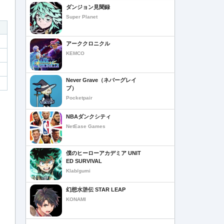
ダンジョン見聞録
Super Planet
アーククロニクル
KEMCO
Never Grave（ネバーグレイ
ブ）
Pocketpair
NBAダンクシティ
NetEase Games
僕のヒーローアカデミア UNIT
ED SURVIVAL
Klab/gumi
幻想水滸伝 STAR LEAP
KONAMI