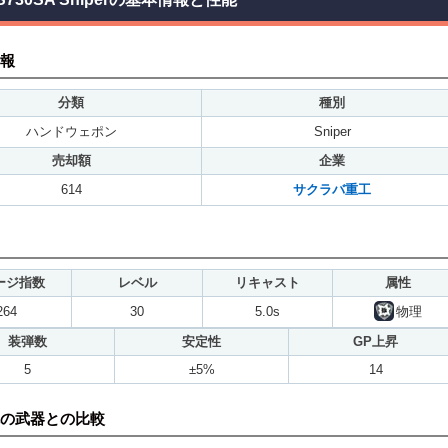
報
分類
種別
ハンドウェポン
Sniper
売却額
企業
614
サクラバ重工
ージ指数
レベル
リキャスト
属性
264
30
5.0s
物理
装弾数
安定性
GP上昇
5
±5%
14
の武器との比較