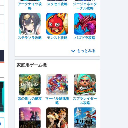
アークナイツ攻
スタセイ攻略
ジージェネエタ
略
ーナル攻略
ステラソラ攻略
モンスト攻略
パズドラ攻略
もっとみる
家庭用ゲーム機
ほの暮しの庭攻
マーベル闘魂攻
スプラレイダー
略
略
ス攻略