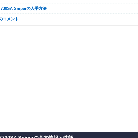
-S730SA Sniperの入手方法
なのコメント
S730SA Sniperの基本情報と性能