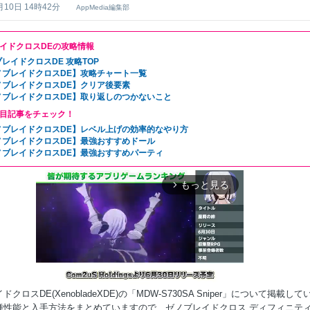
月10日 14時42分
AppMedia編集部
イドクロスDEの攻略情報
レイドクロスDE 攻略TOP
ノブレイドクロスDE】攻略チャート一覧
ノブレイドクロスDE】クリア後要素
ノブレイドクロスDE】取り返しのつかないこと
目記事をチェック！
ノブレイドクロスDE】レベル上げの効率的なやり方
ノブレイドクロスDE】最強おすすめドール
ノブレイドクロスDE】最強おすすめパーティ
もっと見る
arrow_forward_ios
クロスDE(XenobladeXDE)の「MDW-S730SA Sniper」について掲載して
種性能と入手方法をまとめていますので、ゼノブレイドクロス ディフィニテ