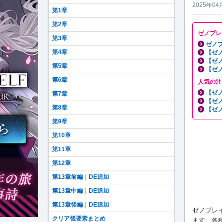
2025年04
第1章
第2章
ゼノブレ
第3章
ゼノブ
第4章
【ゼ
【ゼ
第5章
【ゼ
第6章
人気の注
【ゼ
第7章
【ゼ
第8章
【ゼ
第9章
第10章
第11章
第12章
第13章前編｜DE追加
第13章中編｜DE追加
第13章後編｜DE追加
ゼノブレイド
クリア後要素まとめ
ます。各