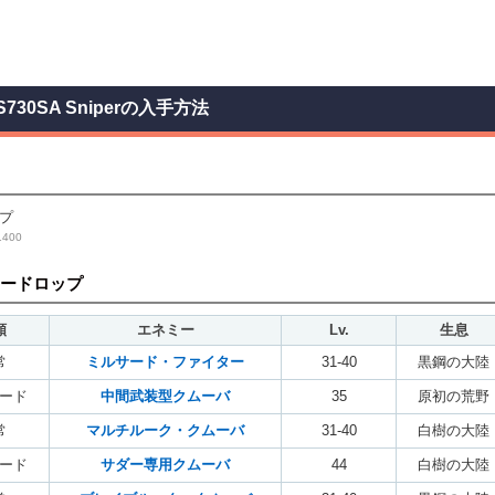
S730SA Sniperの入手方法
プ
400
ードロップ
類
エネミー
Lv.
生息
常
ミルサード・ファイター
31-40
黒鋼の大陸
ード
中間武装型クムーバ
35
原初の荒野
常
マルチルーク・クムーバ
31-40
白樹の大陸
ード
サダー専用クムーバ
44
白樹の大陸