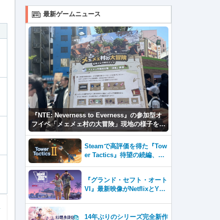
最新ゲームニュース
『NTE: Neverness to Everness』の参加型オ
フイベ「メェメェ村の大冒険」現地の様子をレ
ポ！ミニゲームやコスプレイヤー撮影など盛り
だくさん！
Steamで高評価を得た『Tow
er Tactics』待望の続編、『T
ower Tactics 2』2026年第3
四半期に早期アクセス開始
『グランド・セフト・オート
VI』最新映像がNetflixとYou
Tubeに8月27日登場！
14年ぶりのシリーズ完全新作