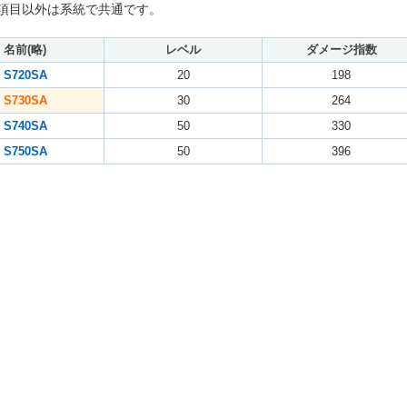
項目以外は系統で共通です。
名前(略)
レベル
ダメージ指数
S720SA
20
198
S730SA
30
264
S740SA
50
330
S750SA
50
396