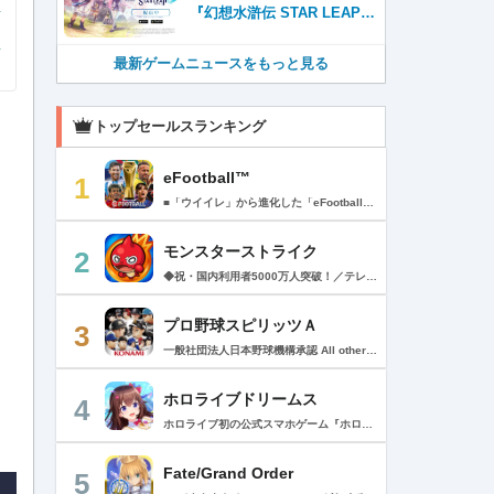
『幻想水滸伝 STAR LEAP』
が本日から配信開始！
最新ゲームニュースをもっと見る
トップセールスランキング
eFootball™
1
■「ウイイレ」から進化した「eFootball™」 人気サッカーゲーム「ウイニングイレブン」が「eFootball™」とタイトルを変え、大きく進化して生まれ変わりました。「eFootball™」で新しいサッカーゲームを体感しましょう！ ■はじめての方でも安心 ダウンロード後は、実践を交えたステップアップ方式のチュートリアルで直感的に基本操作を覚えることができます！さらに、チュートリアルを全てクリアすると、リオネル メッシがもらえます！！ また、試合の面白さや爽快感を楽しんでいただくためにスマートアシストを実装。 複雑な操作をしなくても、華麗なドリブルやパスで相手をかわして強烈なシュートでゴールを奪うことができます！ 【基本的な遊び方】 ■好きなチームで始めよう 欧州、米州、アジアなど世界各国のクラブやナショナルチームなどお気に入りのチームでスタートできます！ ■選手を獲得しましょう チームを作成したら、選手を獲得しましょう。現役のスーパースターや、歴史に残るレジェンドたちが、あなたのクラブでの活躍を待っています！ ・スペシャル選手リスト 現実の試合で大活躍した選手や、注目リーグの選手、レジェンドなどの特別な選手を獲得できます。 ・スタンダード選手リスト 好きな選手を獲得できます。条件を設定して絞り込むことができます。 ・監督リスト さまざまな戦術や得意な育成タイプを持った監督を獲得できます。 ■試合を楽しもう 獲得した選手でチームを編成したら、いよいよ試合に挑戦！ AIを相手に腕を磨いたり、オンライン対戦でランキングを競ったり、楽しみ方はあなた次第です。 ・対AI戦で腕を磨く 注目リーグのチームやナショナルチームを相手に戦うイベントなど、サッカーシーズンに合わせたさまざまなテーマのイベントが開催されています。 また、10段階にレベル分けされたDivision制の「eFootball™ リーグ」で楽しみながらレベルアップしていくことも可能です！ ・対人戦で実力を試す Division制の全ユーザーとランキングを競う「eFootball™ リーグ」や、毎週開催される様々なイベントで、オンラインでのリアルタイム対戦を楽しむことができます。あなたのドリームチームで、最高峰のDivision 1を目指しましょう！ ・友達と最大3vs3の対戦を楽しむ フレンドマッチ機能を使って、友達と対戦することができます。育て上げたチームの強さを友達に見せつけましょう！ また、最大3vs3の協力対戦も可能。友達とオンラインで集まって対戦を楽しみましょう！ ■選手を育てる 獲得した選手は、選手種別によっては成長させることができます。 試合に出場させたり、ゲーム内アイテムを使用したりして、選手のレベルを上げる事で入手できる「タレントポイント」で、能力パラメータを上昇させましょう。 より自分好みの選手にしたい場合は、手動でポイントを割り振りましょう。 ポイントの割り振りに迷った場合は、[おまかせ]で設定することもできます。 自分だけのお気に入りの選手に育て上げましょう！ 【もっと楽しむ】 ■Live Updateを毎週配信 選手の移籍や、現実の試合での活躍が反映される「Live Update」を搭載。 毎週配信される「Live Update」を参考に、スカッドを編成し試合に挑みましょう。 ■スタジアムをカスタマイズ 試合中のスタジアムに反映されるコレオ・オブジェクトなどのスタジアムパーツをカスタマイズできます。 思い通りのスタジアムにアレンジして、ゲーム体験を彩りましょう！ ※居住国・地域が以下のお客様には、eFootball™ コインによるルートボックス施策をご提供しておりません。 ベルギー、ブラジル(18歳未満) 【最新情報について】 本商品は、新機能やモードの追加、ゲームプレイ・イベントのアップデートを継続的に行っていきます。 最新情報は「eFootball™」公式サイトをご確認ください。 【ダウンロードについて】 本アプリをダウンロードするためには、ストレージに約3.3GBの空き容量が必要となります。 あらかじめ3.3GB以上の容量を空けてからダウンロードを行っていただけますようお願いします。 ダウンロード時はWi-Fi環境で接続することを推奨いたします。 ※アップデートにつきましても同様となります。 【通信環境について】 本アプリはオンラインゲームです。通信可能な環境でお楽しみください。
モンスターストライク
2
◆祝・国内利用者5000万人突破！／テレビCM絶賛放映中！◆ 最大4人同時に楽しめる「ひっぱりハンティングRPG！」 モンスターマスターになって様々な能力を持つモンスターをたくさん集めよう！ 1000種類を超える個性豊かなモンスターが君を待ってるぞ！ 【ゲーム紹介】 ▼ルールは簡単 モンスターを引っぱって敵に当てるだけ！ 味方モンスターに当てると、友情コンボが発動！ 一見攻撃力の弱いモンスターもコンボが発動すると、意外な力を発揮するかも!? ▼決めろストライクショット！ バトルのターンが経過すると必殺技「ストライクショット」が使えるぞ！ モンスターによって技は様々、君はすぐ使う派？ボスまで待つ派？ 使うタイミングが生死を分ける!? ▼集めて育てて強くなれ！ バトルやガチャでGetしたモンスターを合成して育てよう！ 強く進化させるにはモンスター以外に進化素材が必要になるぞ。 強いモンスターを育てて君だけの最強チームを作ろう！ ▼天空より舞い降りし、異界のモンスター！ ボスがステージの最後に出るとは限らないぞ！ どんな時も万全の態勢で戦いに挑むべし！ ▼友達と一緒に、強敵を倒そう！ 近くにいる友達と、最大4人まで同時プレイが可能！ なんと1人分のスタミナでクエストに挑めるぞ！ 1人では倒せない強敵も、みんなで力を合わせれば倒せるかも!? マルチプレイ専用のレアなクエストも盛りだくさん！ レアモンスターを倒してゲットしよう！ +++【価格】+++ アプリ本体：無料 ※一部有料アイテムがございます。 +++【必須環境】+++ iOS 15.0以降 ※必須環境を満たす端末以外でのサポート、補償等は致しかねますので何卒ご了承くださいませ。 ご利用前に「アプリケーション使用許諾契約」に 表示されている利用規約を必ずご確認の上ご利用ください。 +++【モンストパスポートについて】+++ ・価格と期間 月額480円（税込）/1ヶ月間（利用開始日から起算）/月額自動更新 ・特典 ▼1日1回スタミナ回復することができます。 ▼マルチプレイでホスト、ゲストも経験値が多く獲得できます。 ▼モンパス限定の称号やフレームが貰えます。 ▼3ヶ月継続するとレア6確定ガチャが引けます。 ・自動更新の詳細 モンパス有効期間の終了日の24時間以上前に自動更新を解除しない限り、有効期間が自動更新されます。 自動更新される際の課金については、モンパス有効期間終了日の24時間以内に行われます。 ・課金について Apple Accountに課金されます。 ・モンストパスポートの状況の確認方法と解約（自動更新の解除）方法 モンパス会員状況の確認と解約は下記ページから行うことができます。 [ App Store アプリ/おすすめページ最下部 > Apple Account/アカウントを表示 > 購読/管理 ] 次回の自動更新タイミングの確認や、自動更新の解除/設定をこの画面内で行うことができます。 プライバシーポリシー > https://www.monster-strike.com/privacy/ 利用規約 > https://www.monster-strike.com/legal/monpass.html
プロ野球スピリッツＡ
3
一般社団法人日本野球機構承認 All other copyrights or trademarks are the property of their respective owners and are used under license. --------------------------------------------- リアルプロ野球ゲームの決定版がついに登場！ 最高の映像クオリティでプロ野球の臨場感を再現 鍛え上げた最強のチームで日本一を目指そう！ --------------------------------------------- ◇重要なお知らせ◇ ・本アプリはオンラインゲームです。通信可能な環境でお楽しみ下さい。 ・チュートリアル終了時に約650MBのダウンロードが必要です。 ・動作環境 対応OS：iOS 15.0以降、iPadOS 15.0以降 対応端末：iPhone 6s/6s Plus以降、iPad（第5世代）以降、iPad Air 2以降、iPad mini 4以降、iPod touch（第7世代）以降、iPad Pro シリーズ ※動作環境を満たす端末でも、端末の性能や仕様、端末固有のアプリ使用状況などにより、正常に動作しない場合があります。 --------------------------------------------- 【プロ野球スピリッツAとは？】 ◇リアルなプロ野球表現 プロ野球選手が実写と本人そっくりのリアルな3Dモデルで登場！ 試合を熱く盛り上げる実況・解説や観客席からの応援でプロ野球の臨場感をそのまま再現！ ◇3Dアクション野球 迫力の3Dアクション野球では、選手の特徴が結果に大きく影響。本格派投手、技巧派投手、巧打者、強打者・・・選手それぞれの持ち味を活かしながら、自らの力でチームを勝利に導こう！ アクションが苦手な方のために、「ゾーン打ち」や「おまかせ配球」といった簡単操作も搭載。 ◇実在のプロ野球選手が登場!! 実際のプロ野球のペナント成績に基づいた選手たちが登場！ ＜セ・リーグ＞ 阪神タイガース 横浜DeNAベイスターズ 読売ジャイアンツ 中日ドラゴンズ 広島東洋カープ 東京ヤクルトスワローズ ＜パ・リーグ＞ 福岡ソフトバンクホークス 北海道日本ハムファイターズ オリックス・バファローズ 東北楽天ゴールデンイーグルス 埼玉西武ライオンズ 千葉ロッテマリーンズ --------------------------------------------- ■ Vロード ■ セ・パ12球団と対戦。試合は自動で進み、ピンチ・チャンスの場面では出番が発生。試合を決定付ける活躍をして勝ち星を積み重ねて、日本一の座を目指そう！ ■ リーグ ■ 獲得・強化した選手を組み合わせた最強オーダーで、全国のライバルと競う対戦モード。 毎週リーグが自動開催され、リーグランクの昇降格が決まります。 オーダーをより強化し、覇王リーグでの優勝を目指そう！ ■ 選手育成とオーダー ■ 選手は試合を通じてレベルアップ。特訓や特殊能力の習得で潜在能力を限界まで発揮させよう！ 選手の組み合わせによって発動するコンボは、試合展開を大きく左右することも！？ 最強の選手を揃えた最高のチームで頂点を目指そう！ ■ リアルタイム対戦 ■ 新機能！全国の猛者と戦う「ランク戦」と一緒にプロスピAを遊んでいる友達と対戦できる「ルーム戦」。 2つの楽しみ方でオンライン対戦を楽しむことができるぞ！ ■ プロ野球速報 ■ 野球ファン必見、厳選の野球速報がココに！ プロ野球ニュースや選手成績はもちろん、公式戦の試合速報や一球速報も配信！ --------------------------------------------- ◆ 基本無料で最高峰の野球ゲームを！ ◆ 選手は試合報酬などで獲得可能。試合のボーナスや、様々なイベントに参加することでより強力な選手スカウトのチャンスも。着実に戦力を強化していけば、無料でも強力な球団を作りあげることができるぞ。「プロスピA」アプリ上で野球速報もすべて無料でチェック可能！ ◆ 「プロスピA」はこんな方へおすすめ ◆ ・好きな野球選手だけを集めて理想の球団を作りたい。 ・家庭用ゲーム「プロ野球スピリッツ」が好きで、いつでもどこでも「プロスピ」を楽しみたい。 ・「プロスピ」シリーズを遊んだことはないが、リアルな野球ゲームをやってみたい。 ・アクション要素もあるスポーツゲームを楽しみたい。 ・無料で遊べてオンライン対戦もできる野球ゲームやスポーツゲームを探している。 ・無料でも長くやりこめる野球ゲームやスポーツゲームを探している。 ・選手を自分好みに育成できる野球ゲームやスポーツゲームを探している。 ・「実況パワフルプロ野球」「プロ野球ドリームナイン」をプレイしたことがある。 ・ゲームを楽しみながら、最新の野球速報もチェックしたい。 ・野球速報や野球中継は常にチェックしている。 ・スポーツ選手や監督になる夢をスポーツゲームで叶えたい。 ・自分だけのオリジナルチームを、好きなプロ野球球団の選手を集めて作りたい。 ・好きなプロ野球球団の選手をプロスピで再現して遊びたい。 ・プロ野球球団好きの仲間と一緒に遊びたい。 ・子供の頃、プロ野球球団に入りたかった。 ・趣味は好きなプロ野球球団の試合を観戦することだ。 --------------------------------------------- ◆『応援曲利用権』について 【価格と更新間隔】 ・価格：月額480円（税込） ・更新間隔：1ヶ月毎 【サービス内容】 以下の機能が利用可能になります。 ・ダウンロード応援曲 ・応援曲作成 ・応援曲割当て ・試合中に割当てた応援曲が流れる 【無料期間について】 ・利用開始から7日間は無料でお試しいただけます。 ・無料期間が終了する24時間以上前までにサブスクリプションを解約しなかった場合、自動的に有料のサブスクリプションが開始します。 ・無料期間中に手動で無料期間なし版への切り替えを行った場合、残りの無料期間は失われます。 【自動更新の詳細】 ・次回更新日の24時間以上前までにサブスクリプションを解約しなかった場合、自動的に利用期間が更新されます。 ・自動更新が行なわれると、更新日から24時間以内に領収書が届きます。 【次回更新日の確認とサブスクリプションの解約方法】 次回更新日の確認やサブスクリプションの解約手続きは、以下のページで行うことができます。 1. App Storeアプリを開く 2.「Today」タブを開き、右上のユーザーアイコンをタップする 3.「アカウント」画面のユーザー名とメールアドレスが表示されている部分をタップする 4. サインインする 5.「アカウント設定」画面の「サブスクリプション」をタップする ※ご購入いただく前に、必ず『応援曲利用権』販売ページの注意事項と利用規約をご確認ください。 ---------------------------------------------
ホロライブドリームス
4
ホロライブ初の公式スマホゲーム『ホロライブドリームス(ホロドリ)』がリズム&RPGとして登場！ リズムゲームを中心に、テーマパークの発展やミニゲームなど多彩なコンテンツを収録！ 総勢50名以上のホロライブメンバーが登場し、初期収録楽曲はなんと150曲以上！ ホロライブのファンも、初めての方も幅広く楽しめる作品で、遊び方はあなた次第！ ▼本格リズムゲーム▼ 公式MVやライブ映像を背景に、本格リズムゲームが楽しめる！ 自分だけのオリジナル譜面を作って公開できる「クリエイト譜面」機能を搭載！ ・超高難度のやり込み譜面 ・タレントへの愛を詰め込んだ譜面 ・みんなで楽しめるネタ譜面 などなど、世界中のプレイヤーがつくった譜面で遊んで、楽しさ無限大！ リズムゲームが苦手な方でもオート機能で安心して遊べる！ タレント育成/編成でスコアアップを目指そう！ ▼初期収録楽曲は150曲以上▼ ホロライブ楽曲から人気カバー楽曲まで幅広く収録！ 最新ヒットから定番曲までラインナップ！ 【ホロライブ楽曲】 ・ビビデバ ・Shiny Smily Story ・BLUE CLAPPER ほか 【カバー楽曲】 ・勇者 ・メギツネ ・わたしの一番かわいいところ ほか ▼ゲームの舞台はテーマパーク▼ 舞台は、世界のどこかに浮かぶ無人島。 ホロライブメンバーと力を合わせ、夢のテーマパークを発展させていく。 リズムゲームやミニゲームをプレイしてクエストを進行しパークを発展させよう！ ホロメンクエストをプレイすることで、操作タレントが増えていく！ 推しホロメンを解放して、夢のテーマパークを作り上げよう！ ホロライブらしさあふれる施設も多数登場！ このゲームだけのオリジナルストーリーも展開！ 夢のテーマパーク完成を目指そう！ ▼1人でもみんなでも楽しめるミニゲーム▼ ひとりでも、みんなでも楽しめる多彩なミニゲームを収録！ マルチプレイ搭載で、協力や対戦で盛り上がろう！ 難しいアクションが苦手な方でも楽しめるシンプル操作のミニゲームも収録！ 短時間で遊べるカジュアルなものから、繰り返し挑戦したくなるやり込み系まで幅広くラインナップ！ プレイして報酬を獲得し、育成やパーク発展をさらに加速させよう！ ▼公式サイト：https://www.hololive-dreams.com ▼利用規約：https://www.hololive-dreams.com/terms ▼プライバシーポリシー：https://qualiarts.jp/privacy ▼Ⓒ COVER / Ⓒ QualiArts, Inc. +++++++++++++++++++++++++++++++++++++++++++++++++++++++++++ このアプリケーションには、株式会社Live2Dの「Live2D」が使用されています。
Fate/Grand Order
5