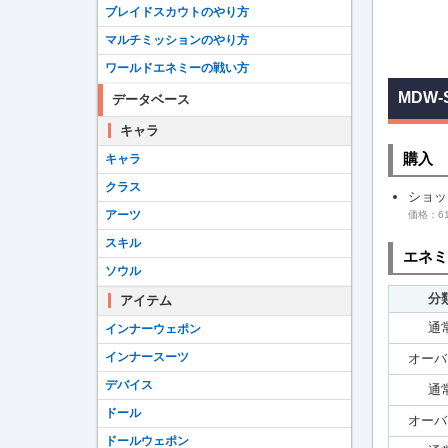
ブレイドスカウトのやり方
マルチミッションのやり方
ワールドエネミーの戦い方
MDW-
データベース
キャラ
購入
キャラ
クラス
ショッ
アーツ
価格：61
スキル
エネミ
ソウル
分
アイテム
通
インナーウェポン
インナースーツ
オーバ
デバイス
通
ドール
オーバ
ドールウェポン