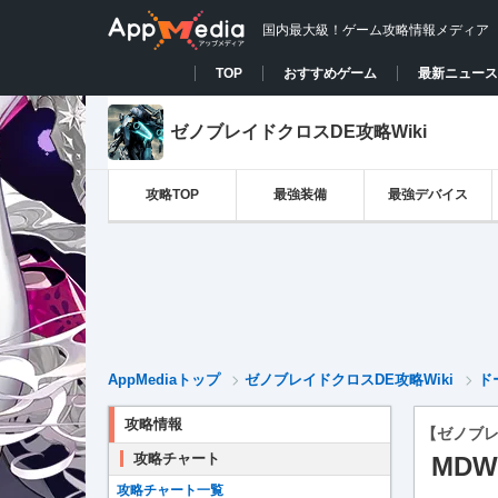
国内最大級！ゲーム攻略情報メディア
TOP
おすすめゲーム
最新ニュース
ゼノブレイドクロスDE攻略Wiki
攻略TOP
最強装備
最強デバイス
AppMediaトップ
ゼノブレイドクロスDE攻略Wiki
ド
攻略情報
【ゼノブレ
攻略チャート
MDW
攻略チャート一覧