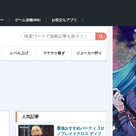
ー
ゲーム攻略Wiki
お役立ちアプリ
レベル上げ
マテチケ稼ぎ
ジョーカー狩り
人気記事
最強おすすめパーティ【ゼ
ノブレイドクロス ディフ