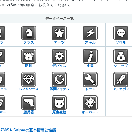
ョン(Switch)の攻略にお役立てください。
Mute
データベース一覧
ラ
クラス
アーツ
スキル
ソウル
器
防具
デバイス
企業
ショップ
アル
レアリソース
戦闘アイテム
ドール
Dウェポン
マー
超兵器
原生生物
オーバード
-S730SA Sniperの基本情報と性能