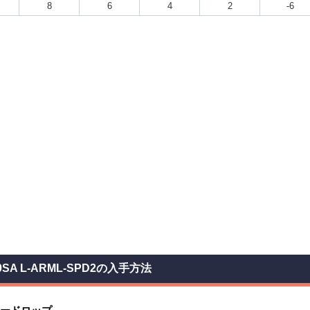
8
6
4
2
-6
0SA L-ARML-SPD2の入手方法