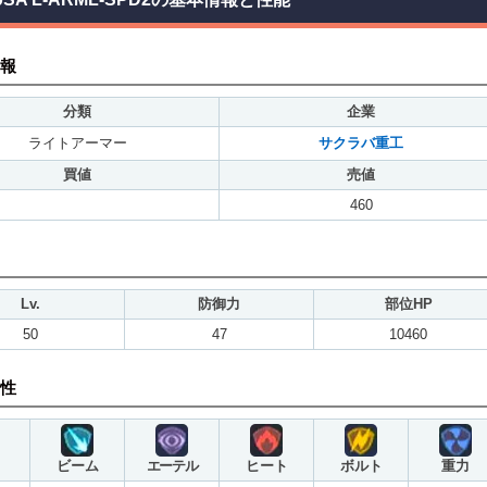
報
分類
企業
ライトアーマー
サクラバ重工
買値
売値
460
Lv.
防御力
部位HP
50
47
10460
性
ビーム
エーテル
ヒート
ボルト
重力