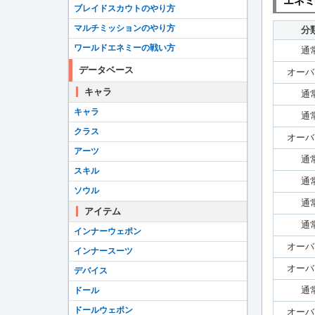
エネミ
ブレイドスカウトのやり方
マルチミッションのやり方
分
ワールドエネミーの戦い方
通
データベース
オーバ
キャラ
通
キャラ
通
クラス
オーバ
アーツ
通
スキル
通
ソウル
通
アイテム
通
インナーウェポン
オーバ
インナースーツ
オーバ
デバイス
通
ドール
ドールウェポン
オーバ