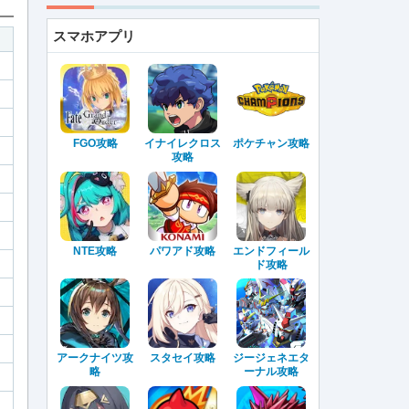
スマホアプリ
FGO攻略
イナイレクロス
ポケチャン攻略
攻略
NTE攻略
パワアド攻略
エンドフィール
ド攻略
アークナイツ攻
スタセイ攻略
ジージェネエタ
略
ーナル攻略