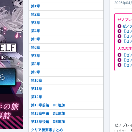
2025年04
第1章
第2章
ゼノブレ
第3章
ゼノブ
第4章
【ゼ
【ゼ
第5章
【ゼ
第6章
人気の注
【ゼ
第7章
【ゼ
第8章
【ゼ
第9章
第10章
第11章
第12章
第13章前編｜DE追加
第13章中編｜DE追加
第13章後編｜DE追加
ゼノブレイド
クリア後要素まとめ
います。