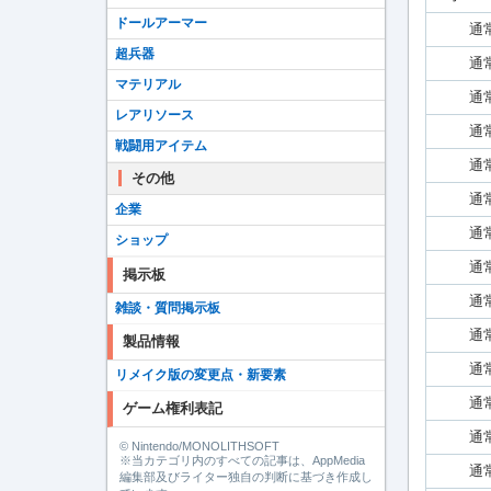
ドールアーマー
通
超兵器
通
マテリアル
通
レアリソース
通
戦闘用アイテム
通
その他
通
企業
通
ショップ
通
掲示板
通
雑談・質問掲示板
通
製品情報
通
リメイク版の変更点・新要素
通
ゲーム権利表記
通
© Nintendo/MONOLITHSOFT
※当カテゴリ内のすべての記事は、AppMedia
通
編集部及びライター独自の判断に基づき作成し