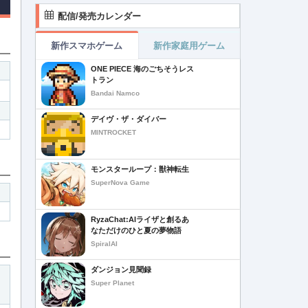
配信/発売カレンダー
新作スマホゲーム
新作家庭用ゲーム
ONE PIECE 海のごちそうレス
トラン
Bandai Namco
デイヴ・ザ・ダイバー
MINTROCKET
モンスターループ：獣神転生
SuperNova Game
RyzaChat:AIライザと創るあ
なただけのひと夏の夢物語
SpiralAI
ダンジョン見聞録
Super Planet