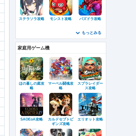
ステラソラ攻略
モンスト攻略
パズドラ攻略
もっとみる
家庭用ゲーム機
ほの暮しの庭攻
マーベル闘魂攻
スプラレイダー
略
略
ス攻略
SAOEoA攻略
カルドセプトビ
エリオット攻略
ギンズ攻略