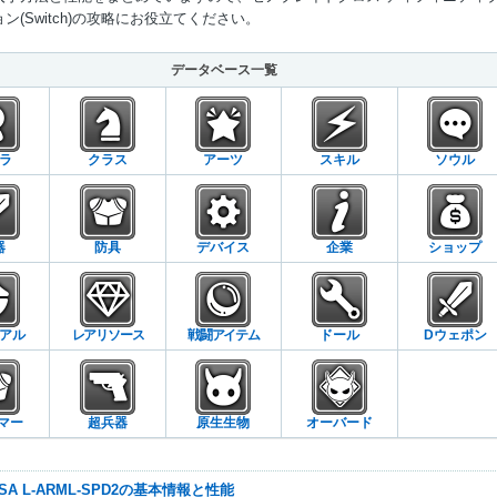
ン(Switch)の攻略にお役立てください。
Mute
データベース一覧
ラ
クラス
アーツ
スキル
ソウル
器
防具
デバイス
企業
ショップ
アル
レアリソース
戦闘アイテム
ドール
Dウェポン
マー
超兵器
原生生物
オーバード
50SA L-ARML-SPD2の基本情報と性能