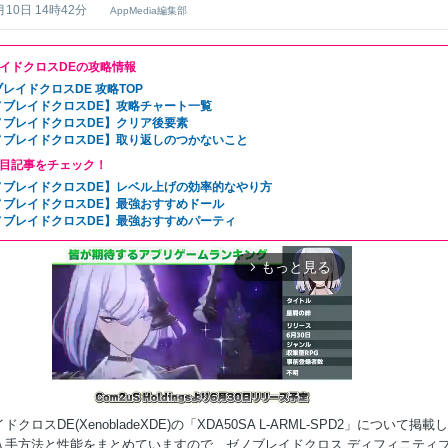
月10日 14時42分
AppMedia編集部
イドクロスDEの攻略情報
レイドクロスDE 攻略TOP
ノブレイドクロスDE】攻略チャート一覧
ノブレイドクロスDE】クリア後要素
ノブレイドクロスDE】取り返しのつかないこと
目記事をチェック！
ノブレイドクロスDE】レベル上げの効率的なやり方
ノブレイドクロスDE】最強おすすめドール
ノブレイドクロスDE】最強おすすめパーティ
もっと見る
arrow_forward_ios
クロスDE(XenobladeXDE)の「XDA50SA L-ARML-SPD2」について掲載
入手方法と性能をまとめていますので、ゼノブレイドクロス ディフィニティ