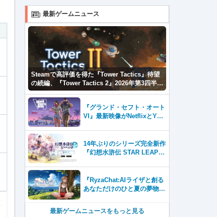
最新ゲームニュース
Steamで高評価を得た『Tower Tactics』待望
の続編、『Tower Tactics 2』2026年第3四半期
に早期アクセス開始
『グランド・セフト・オート
VI』最新映像がNetflixとYou
Tubeに8月27日登場！
14年ぶりのシリーズ完全新作
『幻想水滸伝 STAR LEAP』
が本日から配信開始！
『RyzaChat:AIライザと創る
あなただけのひと夏の夢物
語』レビュー。会話を中心に
自由な冒険を進めていくシス
最新ゲームニュースをもっと見る
テムはこれまでにない新鮮な