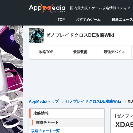
国内最大級！ゲーム攻略情報メディア
TOP
おすすめゲーム
最新ニュース
ゼノブレイドクロスDE攻略Wiki
攻略TOP
最強装備
最強デバイス
AppMediaトップ
ゼノブレイドクロスDE攻略Wiki
X
攻略情報
【ゼノブレ
攻略チャート
XDA
攻略チャート一覧