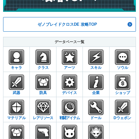
ゼノブレイドクロスDE 攻略TOP
データベース一覧
キャラ
クラス
アーツ
スキル
ソウル
武器
防具
デバイス
企業
ショップ
マテリアル
レアリソース
戦闘アイテム
ドール
Dウェポン