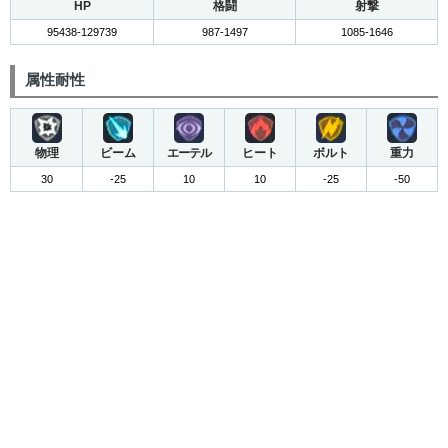
HP
格闘
射撃
95438-129739
987-1497
1085-1646
属性耐性
物理
ビーム
エーテル
ヒート
ボルト
重力
30
-25
10
10
-25
-50