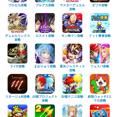
プロセカ攻略
ブルアカ攻略
マスターデュエル
ダフネ攻略
攻略
デュエルリンクス
ロススト攻略
キン肉マン攻略
ドット勇者攻略
攻略
ライD攻略
まおりゅう攻略
星矢ジャスティス
フェスバ攻略
攻略
リネージュM攻略
白猫プロジェクト
白猫テニス攻略
妖怪ウォッチ1ス
攻略
マホ攻略