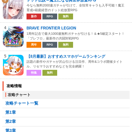
ドット伝説～魔王になる異世界放置RPG
今なら無料2000連ガチャが引けて、全恒常キャラも入手可能！魔王
育成×箱庭経営のドット絵放置RPG
新作
RPG
無料
4
BRAVE FRONTIER LEGION
1周年記念で最大1000連無料ガチャが引ける！＆★5確定スタート！
「ブレフロ」最新作の共闘対戦RPG
周年
RPG
無料
5
【8月最新】おすすめスマホゲームランキング
話題の新作やガチャが沢山引ける注目作、周年&コラボ開催タイト
ル、リセマラおすすめなどを完全網羅！
特集
無料
攻略情報
攻略チャート
攻略チャート一覧
第1章
第2章
第3章