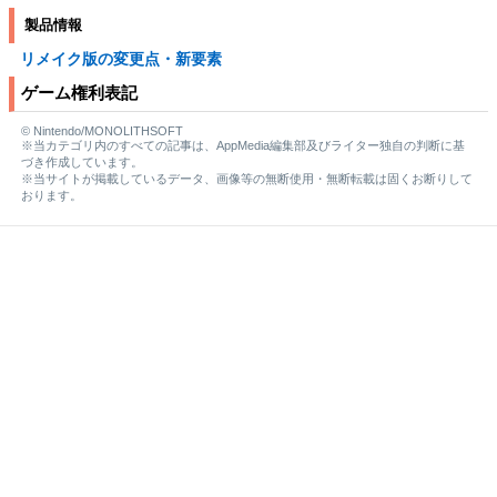
製品情報
リメイク版の変更点・新要素
ゲーム権利表記
© Nintendo/MONOLITHSOFT
※当カテゴリ内のすべての記事は、AppMedia編集部及びライター独自の判断に基
づき作成しています。
※当サイトが掲載しているデータ、画像等の無断使用・無断転載は固くお断りして
おります。