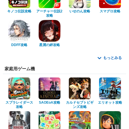
キノコ伝説攻略
アーチャー伝説2
いせのん攻略
スマグロ攻略
攻略
DDFF攻略
星屑の絆攻略
もっとみる
家庭用ゲーム機
スプラレイダース
SAOEoA攻略
カルドセプトビギ
エリオット攻略
攻略
ンズ攻略