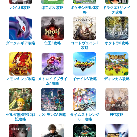
バイオ9攻略
ぽこポケ攻略
ポケモンFRLG攻
ドラクエ7リメイ
略
ク攻略
ダークルギア攻略
仁王3攻略
コードヴェイン2
オクトラ0攻略
攻略
マモンキング攻略
メトロイドプライ
イナイレV攻略
ディンカム攻略
ム4攻略
ゼルダ無双封印戦
ポケモンZA攻略
タイムストレンジ
FFT攻略
記攻略
ャー攻略