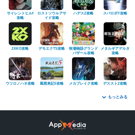
サイレントヒルf
ロストソウルアサ
ハデス2攻略
スパロボY攻略
攻略
イド攻略
2XKO攻略
デモエクTS攻略
牧場物語グランド
メタルギアデルタ
バザール攻略
攻略
ウツロノハネ攻略
風雨来記5攻略
メカブレイク攻略
デススト2攻略
もっとみる