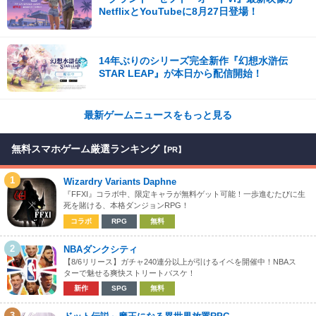
NetflixとYouTubeに8月27日登場！
14年ぶりのシリーズ完全新作『幻想水滸伝
STAR LEAP』が本日から配信開始！
最新ゲームニュースをもっと見る
無料スマホゲーム厳選ランキング
【PR】
1
Wizardry Variants Daphne
『FFXI』コラボ中、限定キャラが無料ゲット可能！一歩進むたびに生
死を賭ける、本格ダンジョンRPG！
コラボ
RPG
無料
2
NBAダンクシティ
【8/6リリース】ガチャ240連分以上が引けるイベを開催中！NBAス
ターで魅せる爽快ストリートバスケ！
新作
SPG
無料
3