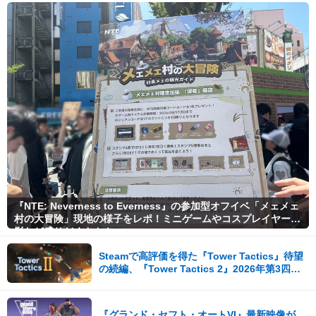
『NTE: Neverness to Everness』の参加型オフイベ「メェメェ
村の大冒険」現地の様子をレポ！ミニゲームやコスプレイヤー撮
影など盛りだくさん！
Steamで高評価を得た『Tower Tactics』待望
の続編、『Tower Tactics 2』2026年第3四半
期に早期アクセス開始
『グランド・セフト・オートVI』最新映像が