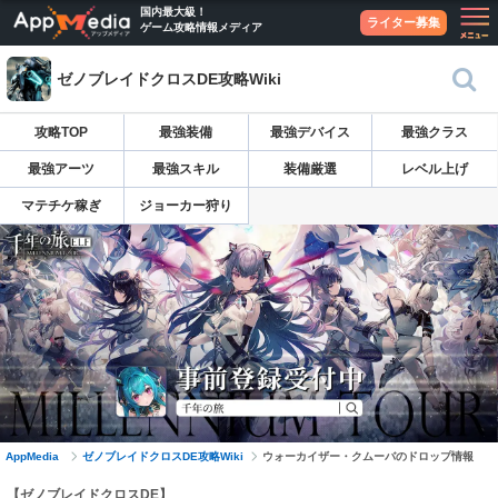
国内最大級！
ライター募集
ゲーム攻略情報メディア
ゼノブレイドクロスDE攻略Wiki
攻略TOP
最強装備
最強デバイス
最強クラス
最強アーツ
最強スキル
装備厳選
レベル上げ
マテチケ稼ぎ
ジョーカー狩り
AppMedia
ゼノブレイドクロスDE攻略Wiki
ウォーカイザー・クムーバのドロップ情報
【ゼノブレイドクロスDE】