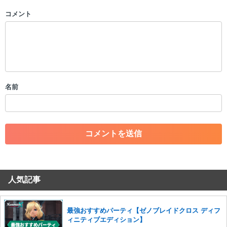
コメント
以下の書き込みを禁止とし、場合によってはコメント削除や書き込み制
限を行う可能性がございます。 あらかじめご了承ください。
・公序良俗に反する投稿
・スパムなど、記事内容と関係のない投稿
・誰かになりすます行為
・個人情報の投稿や、他者のプライバシーを侵害する投稿
名前
・一度削除された投稿を再び投稿すること
・外部サイトへの誘導や宣伝
・アカウントの売買など金銭が絡む内容の投稿
・各ゲームのネタバレを含む内容の投稿
・その他、管理者が不適切と判断した投稿
コメントの削除につきましては下記フォームより申請をいた
だけますでしょうか。
人気記事
コメントの削除を申請する
※投稿内容を確認後、順次対応さ
せていただきます。ご了承ください。
※一度削除したコメントは復元ができませんのでご注意くだ
最強おすすめパーティ【ゼノブレイドクロス ディフ
さい。
ィニティブエディション】