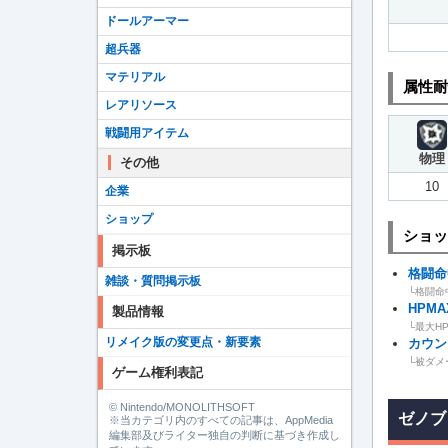
ドールアーマー
超兵器
マテリアル
属性耐
レアリソース
戦闘用アイテム
物理
その他
10
企業
ショップ
ショッ
掲示板
格闘命
雑談・質問掲示板
└格闘命
HPM
製品情報
└最大H
リメイク版の変更点・新要素
カウン
└被ダメ
ゲーム権利表記
© Nintendo/MONOLITHSOFT
ゼノブ
※当カテゴリ内のすべての記事は、AppMedia
編集部及びライター独自の判断に基づき作成し