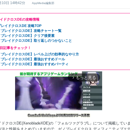
月10日 14時42分
AppMedia編集部
イドクロスDEの攻略情報
レイドクロスDE 攻略TOP
ノブレイドクロスDE】攻略チャート一覧
ノブレイドクロスDE】クリア後要素
ノブレイドクロスDE】取り返しのつかないこと
目記事をチェック！
ノブレイドクロスDE】レベル上げの効率的なやり方
ノブレイドクロスDE】最強おすすめドール
ノブレイドクロスDE】最強おすすめパーティ
もっと見る
arrow_forward_ios
ドクロスDE(XenobladeXDE)の「フォルツァグラブL」について掲載してい
方法と性能をまとめていますので、ゼノブレイドクロス ディフィニティブエ