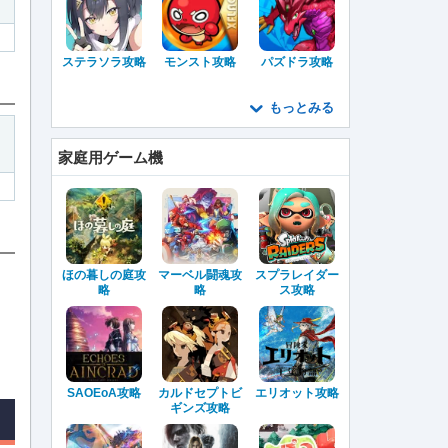
ステラソラ攻略
モンスト攻略
パズドラ攻略
もっとみる
家庭用ゲーム機
ほの暮しの庭攻
マーベル闘魂攻
スプラレイダー
略
略
ス攻略
SAOEoA攻略
カルドセプトビ
エリオット攻略
ギンズ攻略