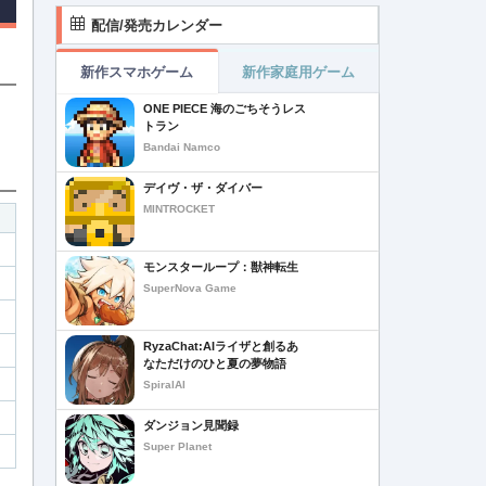
配信/発売カレンダー
新作スマホゲーム
新作家庭用ゲーム
ONE PIECE 海のごちそうレス
トラン
Bandai Namco
デイヴ・ザ・ダイバー
MINTROCKET
モンスターループ：獣神転生
SuperNova Game
RyzaChat:AIライザと創るあ
なただけのひと夏の夢物語
SpiralAI
ダンジョン見聞録
Super Planet