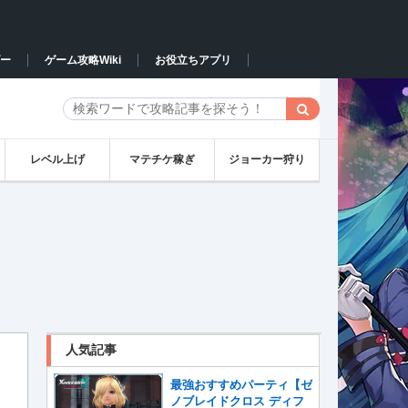
ー
ゲーム攻略Wiki
お役立ちアプリ
レベル上げ
マテチケ稼ぎ
ジョーカー狩り
人気記事
最強おすすめパーティ【ゼ
ノブレイドクロス ディフ