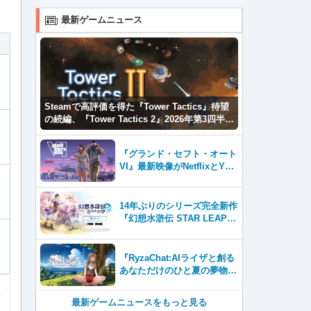
最新ゲームニュース
Steamで高評価を得た『Tower Tactics』待望
の続編、『Tower Tactics 2』2026年第3四半期
に早期アクセス開始
『グランド・セフト・オート
VI』最新映像がNetflixとYou
Tubeに8月27日登場！
14年ぶりのシリーズ完全新作
『幻想水滸伝 STAR LEAP』
が本日から配信開始！
『RyzaChat:AIライザと創る
あなただけのひと夏の夢物
語』レビュー。会話を中心に
自由な冒険を進めていくシス
最新ゲームニュースをもっと見る
テムはこれまでにない新鮮な