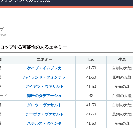
プ
400
ロップする可能性のあるエネミー
類
エネミー
Lv.
生息
常
ケイブ・イムプレカ
41-50
白樹の大陸
常
ハイランド・フォンテラ
41-50
原初の荒野
常
アイアン・ヴァサルト
41-50
夜光の森
ード
輝岩のタデアーシュ
42
白樹の大陸
常
グロウ・ヴァサルト
41-50
白樹の大陸
常
ラーヴァ・ヴァサルト
41-50
黒鋼の大陸
常
ステルス・タペンタ
41-50
夜光の森