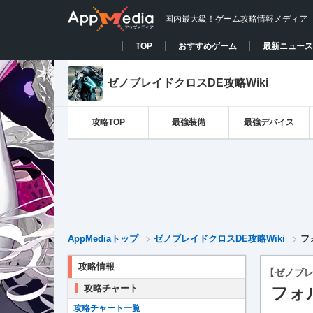
国内最大級！ゲーム攻略情報メディア
TOP
おすすめゲーム
最新ニュース
ゼノブレイドクロスDE攻略Wiki
攻略TOP
最強装備
最強デバイス
AppMediaトップ
ゼノブレイドクロスDE攻略Wiki
フ
攻略情報
【ゼノブレ
攻略チャート
フォ
攻略チャート一覧