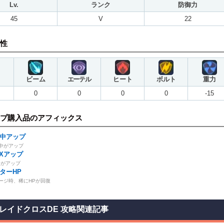
Lv.
ランク
防御力
45
V
22
性
ビーム
エーテル
ヒート
ボルト
重力
0
0
0
0
-15
プ購入品のアフィックス
中アップ
中がアップ
AXアップ
Pがアップ
ターHP
ージ時、稀にHPが回復
レイドクロスDE 攻略関連記事