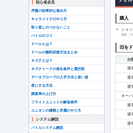
初心者必見
序盤の効率的な進め方
購入
キャラメイクのやり方
取り返しのつかないこと
ショッ
価格：50
バトルのコツ
ドールとは？
旧をド
ドールの燃料回復方法まとめ
分
キズナとは？
通
キズナトークの発生条件と選択肢
通
データプローブの入手方法と使い道
夜にする方法
通
調査率の上げ方
オーバ
フライトユニットの解放条件
通
ユニオンの種類と所属のやり方
通
システム解説
通
バトルシステム解説