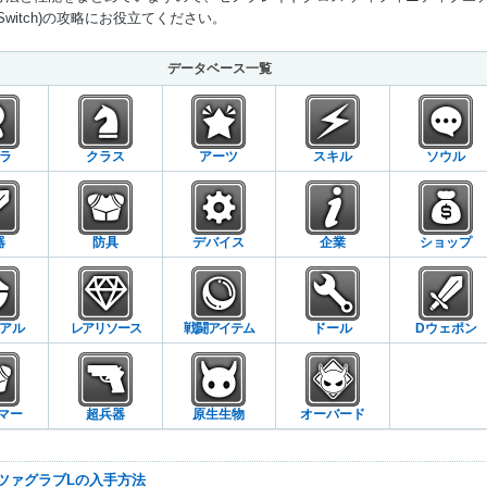
Switch)の攻略にお役立てください。
Mute
データベース一覧
ラ
クラス
アーツ
スキル
ソウル
器
防具
デバイス
企業
ショップ
アル
レアリソース
戦闘アイテム
ドール
Dウェポン
マー
超兵器
原生生物
オーバード
ルツァグラブLの入手方法