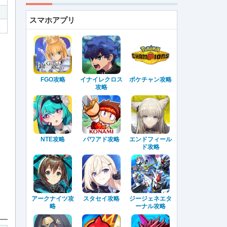
スマホアプリ
FGO攻略
イナイレクロス
ポケチャン攻略
攻略
NTE攻略
パワアド攻略
エンドフィール
ド攻略
アークナイツ攻
スタセイ攻略
ジージェネエタ
略
ーナル攻略