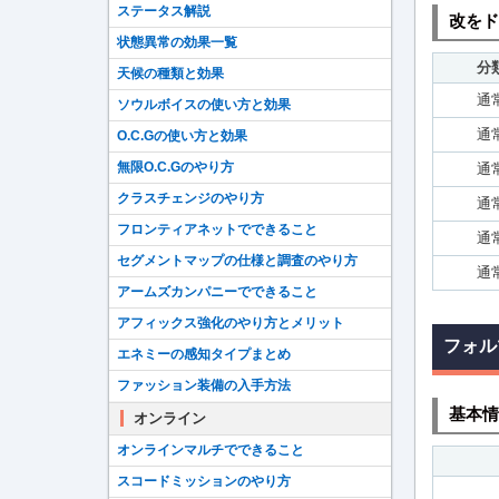
ステータス解説
改をド
状態異常の効果一覧
分
天候の種類と効果
通
ソウルボイスの使い方と効果
通
O.C.Gの使い方と効果
無限O.C.Gのやり方
通
クラスチェンジのやり方
通
フロンティアネットでできること
通
セグメントマップの仕様と調査のやり方
通
アームズカンパニーでできること
アフィックス強化のやり方とメリット
フォル
エネミーの感知タイプまとめ
ファッション装備の入手方法
基本情
オンライン
オンラインマルチでできること
スコードミッションのやり方