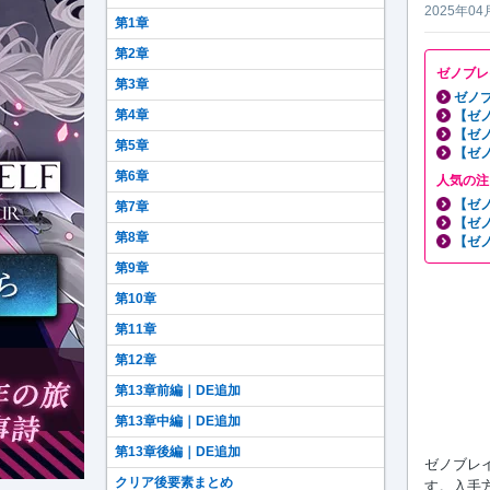
2025年04
第1章
第2章
ゼノブレ
第3章
ゼノブ
第4章
【ゼ
【ゼ
第5章
【ゼ
第6章
人気の注
【ゼ
第7章
【ゼ
第8章
【ゼ
第9章
第10章
第11章
第12章
第13章前編｜DE追加
第13章中編｜DE追加
第13章後編｜DE追加
ゼノブレイ
クリア後要素まとめ
す。入手