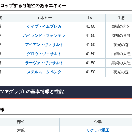
ロップする可能性のあるエネミー
類
エネミー
Lv.
生息
常
ケイブ・イムプレカ
41-50
白樹の大陸
常
ハイランド・フォンテラ
41-50
原初の荒野
常
アイアン・ヴァサルト
41-50
夜光の森
常
グロウ・ヴァサルト
41-50
白樹の大陸
常
ラーヴァ・ヴァサルト
41-50
黒鋼の大陸
常
ステルス・タペンタ
41-50
夜光の森
ツァグラブLの基本情報と性能
報
部位
企業
左腕
サクラバ重工