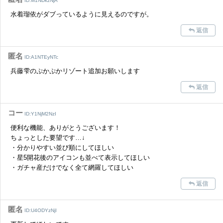
ID:M1NDkzNjA
水着瑠依がダブっているように見えるのですが。
返信
匿名
ID:A1NTEyNTc
兵藤雫のぷかぷかリゾート追加お願いします
返信
コー
ID:Y1NjM2NzI
便利な機能、ありがとうございます！
ちょっとした要望です…↓
・分かりやすい並び順にしてほしい
・星5開花後のアイコンも並べて表示してほしい
・ガチャ産だけでなく全て網羅してほしい
返信
匿名
ID:U4ODYzNjI