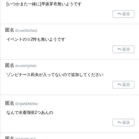
[いつかまた一緒に]早坂芽衣無いようです
返信
匿名
ID:cwODk1NzQ
イベントの☆2怜も無いようです
返信
匿名
ID:c3NTQ5NDI
ゾンビナース莉央が入ってないので追加してください
返信
匿名
ID:QwNDM3Mzc
なんで水着瑠依2つあんの
返信
匿名