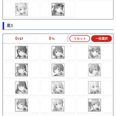
星3
0
0
リセット
一括選択
17