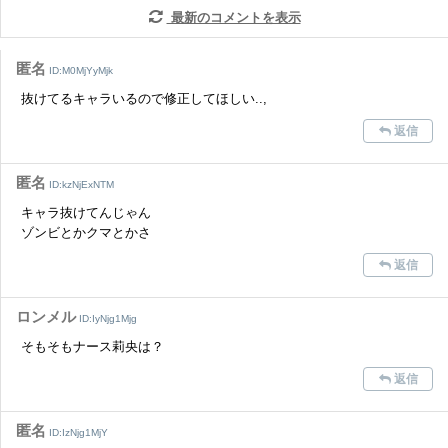
だけますでしょうか。
最新のコメントを表示
コメントの削除を申請する
※投稿内容を確認後、順次対応さ
せていただきます。ご了承ください。
匿名
ID:M0MjYyMjk
※一度削除したコメントは復元ができませんのでご注意くだ
抜けてるキャラいるので修正してほしい..,
さい。
返信
また、過度な利用規約の違反や、弊社に損害の及ぶ内容の書き込みがあ
った場合は、法的措置をとらせていただく場合もございますので、あら
かじめご理解くださいませ。
匿名
ID:kzNjExNTM
キャラ抜けてんじゃん
ゾンビとかクマとかさ
返信
ロンメル
ID:IyNjg1Mjg
そもそもナース莉央は？
返信
匿名
ID:IzNjg1MjY