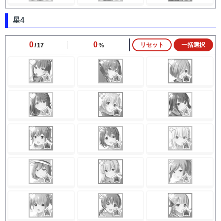
星4
0
0
リセット
一括選択
17