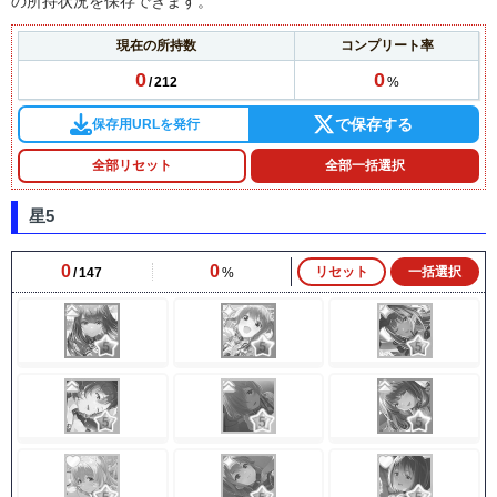
の所持状況を保存できます。
現在の所持数
コンプリート率
0
0
212
で保存する
保存用URLを発行
全部リセット
全部一括選択
星5
0
0
リセット
一括選択
147