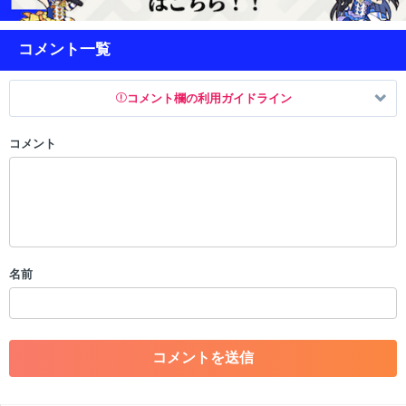
コメント一覧
コメント欄の利用ガイドライン
コメント
以下の書き込みを禁止とし、場合によってはコメント削除や書き込み制
限を行う可能性がございます。 あらかじめご了承ください。
・公序良俗に反する投稿
・スパムなど、記事内容と関係のない投稿
・誰かになりすます行為
・個人情報の投稿や、他者のプライバシーを侵害する投稿
名前
・一度削除された投稿を再び投稿すること
・外部サイトへの誘導や宣伝
・アカウントの売買など金銭が絡む内容の投稿
・各ゲームのネタバレを含む内容の投稿
・その他、管理者が不適切と判断した投稿
コメントの削除につきましては下記フォームより申請をいた