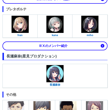
プレタポルテ
fran
kana
miho
ⅢⅩのメンバー紹介
長瀬麻奈(星見プロダクション)
長瀬麻奈
その他