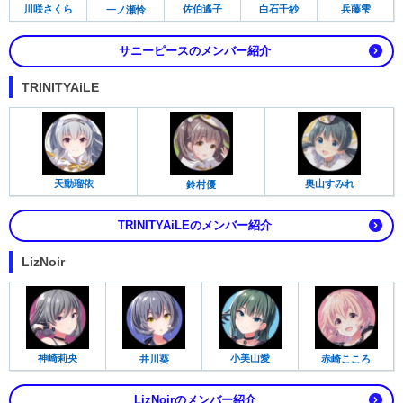
白石千紗
川咲さくら
佐伯遙子
兵藤雫
一ノ瀬怜
サニーピースのメンバー紹介
TRINITYAiLE
天動瑠依
奥山すみれ
鈴村優
TRINITYAiLEのメンバー紹介
LizNoir
神崎莉央
小美山愛
井川葵
赤崎こころ
LizNoirのメンバー紹介