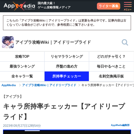
国内最大級！
ライター募集
ゲーム攻略情報メディア
こちらの「アイプラ攻略Wiki｜アイドリープライド」は更新を停止中です。記事内容は古
くなっている場合がございますので、参考程度にご覧下さいませ。
アイプラ攻略Wiki｜アイドリープライド
攻略TOP
リセマラランキング
どのガチャ引く？
最強ランキング
序盤の進め方
毎日やるべきこと
全キャラ一覧
所持率チェッカー
名刺交換掲示板
AppMedia
アイプラ攻略Wiki｜アイドリープライド
キャラ所持率チェッカー【アイドリー
【アイプラ】
キャラ所持率チェッカー【アイドリープ
ライド】
2023年09月27日12時54分
AppMedia編集部