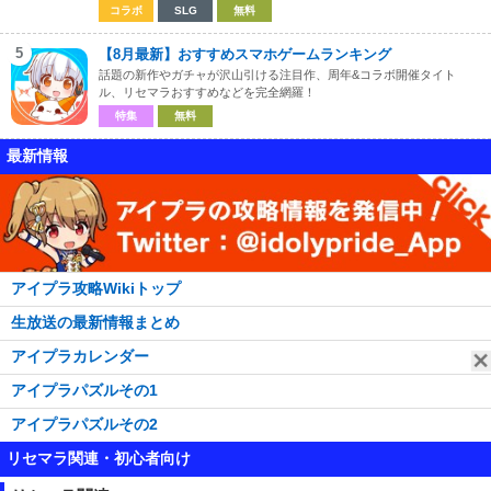
コラボ
SLG
無料
5
【8月最新】おすすめスマホゲームランキング
話題の新作やガチャが沢山引ける注目作、周年&コラボ開催タイト
ル、リセマラおすすめなどを完全網羅！
特集
無料
最新情報
アイプラ攻略Wikiトップ
生放送の最新情報まとめ
アイプラカレンダー
アイプラパズルその1
アイプラパズルその2
リセマラ関連・初心者向け