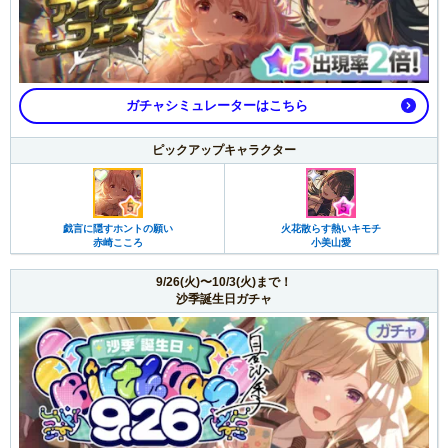
ガチャシミュレーターはこちら
ピックアップキャラクター
戯言に隠すホントの願い
火花散らす熱いキモチ
赤崎こころ
小美山愛
9/26(火)〜10/3(火)まで！
沙季誕生日ガチャ