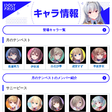
登場キャラ一覧
月のテンペスト
白石沙季
成宮すず
早坂芽衣
長瀬琴乃
伊吹渚
月のテンペストのメンバー紹介
サニーピース