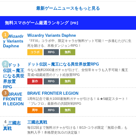
も到着！
最新ゲームニュースをもっと見る
無料スマホゲーム厳選ランキング
【PR】
1
Wizardry Variants Daphne
『FFXI』コラボ中、限定キャラが無料ゲット可能！一歩進むたびに生
死を賭ける、本格ダンジョンRPG！
コラボ
RPG
無料
2
ドット伝説～魔王になる異世界放置RPG
今なら無料2000連ガチャが引けて、全恒常キャラも入手可能！魔王
育成×箱庭経営のドット絵放置RPG
新作
RPG
無料
3
BRAVE FRONTIER LEGION
1周年記念で最大1000連無料ガチャが引ける！＆★5確定スタート！
「ブレフロ」最新作の共闘対戦RPG
周年
RPG
無料
4
三國志真戦
毎日2回まで無料ガチャが引ける！8/13~コラボ限定「無双小喬」も
無料入手！本格歴史SLGの決定版！