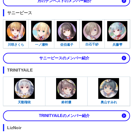
月のテンペストのメンバー紹介
サニーピース
白石千紗
川咲さくら
佐伯遙子
兵藤雫
一ノ瀬怜
サニーピースのメンバー紹介
TRINITYAiLE
天動瑠依
奥山すみれ
鈴村優
TRINITYAiLEのメンバー紹介
LizNoir