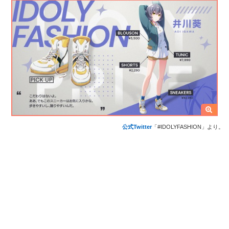
公式Twitter
「#IDOLYFASHION」より。