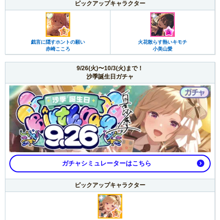
ピックアップキャラクター
戯言に隠すホントの願い
火花散らす熱いキモチ
赤崎こころ
小美山愛
9/26(火)〜10/3(火)まで！
沙季誕生日ガチャ
ガチャシミュレーターはこちら
ピックアップキャラクター