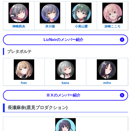
神崎莉央
小美山愛
井川葵
赤崎こころ
LizNoirのメンバー紹介
プレタポルテ
fran
kana
miho
ⅢⅩのメンバー紹介
長瀬麻奈(星見プロダクション)