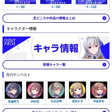
1～4話
5～8話
9～12話
見どころや作品の情報まとめ
キャラクター情報
登場キャラ一覧
月のテンペスト
白石沙季
成宮すず
早坂芽衣
長瀬琴乃
伊吹渚