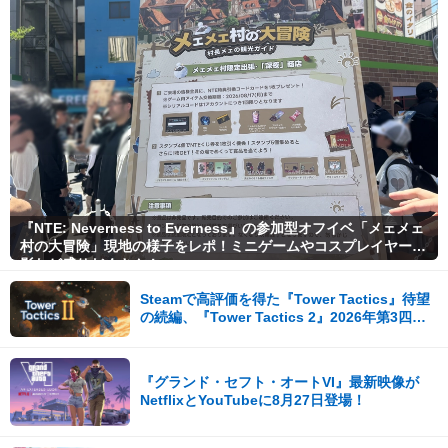
『NTE: Neverness to Everness』の参加型オフイベ「メェメェ
村の大冒険」現地の様子をレポ！ミニゲームやコスプレイヤー撮
影など盛りだくさん！
Steamで高評価を得た『Tower Tactics』待望
の続編、『Tower Tactics 2』2026年第3四半
期に早期アクセス開始
『グランド・セフト・オートVI』最新映像が
NetflixとYouTubeに8月27日登場！