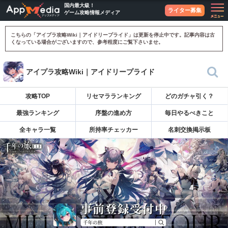
国内最大級！
ライター募集
ゲーム攻略情報メディア
こちらの「アイプラ攻略Wiki｜アイドリープライド」は更新を停止中です。記事内容は古
くなっている場合がございますので、参考程度にご覧下さいませ。
アイプラ攻略Wiki｜アイドリープライド
攻略TOP
リセマラランキング
どのガチャ引く？
最強ランキング
序盤の進め方
毎日やるべきこと
全キャラ一覧
所持率チェッカー
名刺交換掲示板