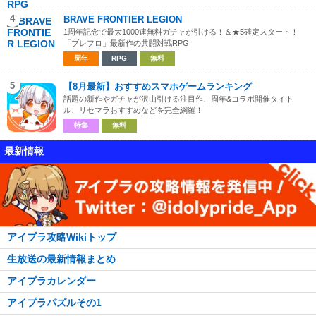
4
BRAVE FRONTIER LEGION
1周年記念で最大1000連無料ガチャが引ける！＆★5確定スタート！
「ブレフロ」最新作の共闘対戦RPG
周年
RPG
無料
5
【8月最新】おすすめスマホゲームランキング
話題の新作やガチャが沢山引ける注目作、周年&コラボ開催タイト
ル、リセマラおすすめなどを完全網羅！
特集
無料
最新情報
アイプラ攻略Wikiトップ
生放送の最新情報まとめ
アイプラカレンダー
アイプラパズルその1