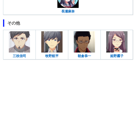
長瀬麻奈
その他
三枝信司
牧野航平
朝倉恭一
姫野霧子