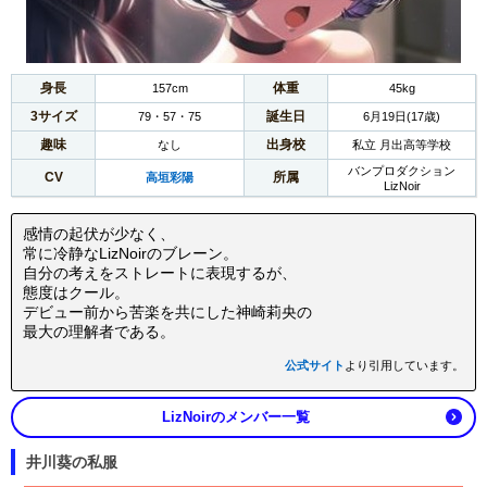
身長
体重
157cm
45kg
3サイズ
誕生日
79・57・75
6月19日(17歳)
趣味
出身校
なし
私立 月出高等学校
バンプロダクション
CV
所属
高垣彩陽
LizNoir
感情の起伏が少なく、
常に冷静なLizNoirのブレーン。
自分の考えをストレートに表現するが、
態度はクール。
デビュー前から苦楽を共にした神崎莉央の
最大の理解者である。
公式サイト
より引用しています。
LizNoirのメンバー一覧
井川葵の私服