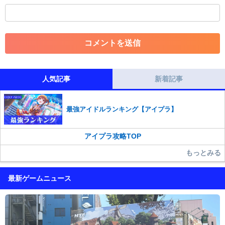
・一度削除された投稿を再び投稿すること
・外部サイトへの誘導や宣伝
・アカウントの売買など金銭が絡む内容の投稿
・各ゲームのネタバレを含む内容の投稿
・その他、管理者が不適切と判断した投稿
コメントの削除につきましては下記フォームより申請をいた
だけますでしょうか。
人気記事
新着記事
コメントの削除を申請する
※投稿内容を確認後、順次対応さ
せていただきます。ご了承ください。
最強アイドルランキング【アイプラ】
※一度削除したコメントは復元ができませんのでご注意くだ
さい。
アイプラ攻略TOP
また、過度な利用規約の違反や、弊社に損害の及ぶ内容の書き込みがあ
った場合は、法的措置をとらせていただく場合もございますので、あら
もっとみる
かじめご理解くださいませ。
最新ゲームニュース