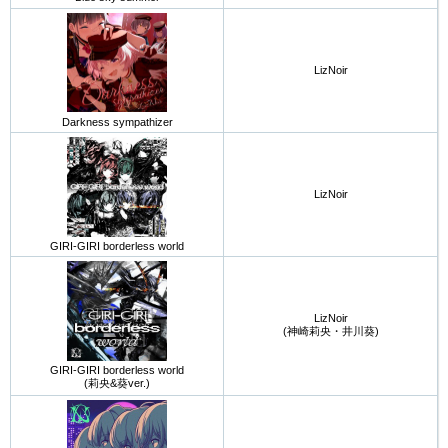
LizNoir
Darkness sympathizer
LizNoir
GIRI-GIRI borderless world
LizNoir
(神崎莉央・井川葵)
GIRI-GIRI borderless world
(莉央&葵ver.)