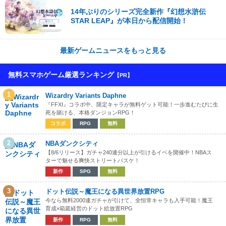
14年ぶりのシリーズ完全新作『幻想水滸伝
STAR LEAP』が本日から配信開始！
最新ゲームニュースをもっと見る
無料スマホゲーム厳選ランキング
【PR】
1
Wizardry Variants Daphne
『FFXI』コラボ中、限定キャラが無料ゲット可能！一歩進むたびに生
死を賭ける、本格ダンジョンRPG！
コラボ
RPG
無料
2
NBAダンクシティ
【8/6リリース】ガチャ240連分以上が引けるイベを開催中！NBAス
ターで魅せる爽快ストリートバスケ！
新作
SPG
無料
3
ドット伝説～魔王になる異世界放置RPG
今なら無料2000連ガチャが引けて、全恒常キャラも入手可能！魔王
育成×箱庭経営のドット絵放置RPG
新作
RPG
無料