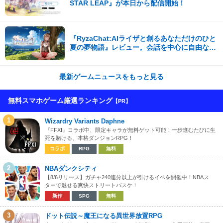
STAR LEAP』が本日から配信開始！
『RyzaChat:AIライザと創るあなただけのひと
夏の夢物語』レビュー。会話を中心に自由な冒
険を進めていくシステムはこれまでにない新鮮
な体験が楽しめる【先行プレイレポート】
最新ゲームニュースをもっと見る
無料スマホゲーム厳選ランキング
【PR】
1
Wizardry Variants Daphne
『FFXI』コラボ中、限定キャラが無料ゲット可能！一歩進むたびに生
死を賭ける、本格ダンジョンRPG！
コラボ
RPG
無料
2
NBAダンクシティ
【8/6リリース】ガチャ240連分以上が引けるイベを開催中！NBAス
ターで魅せる爽快ストリートバスケ！
新作
SPG
無料
3
ドット伝説～魔王になる異世界放置RPG