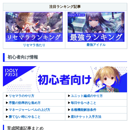
注目ランキング記事
最強アイドル
リセマラ当たり
初心者向け情報
▶︎
リセマラのやり方
▶︎
ユニット編成のやり方
▶︎
序盤の効率的な進め方
▶︎
毎日やるべきこと
▶︎
マネージャーレベルの上げ方
▶︎
各種機能解放条件
▶︎
勝てない時にやること
▶︎
星5チケット入手方法
育成関連記事まとめ