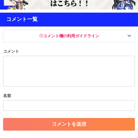
コメント一覧
コメント欄の利用ガイドライン
コメント
以下の書き込みを禁止とし、場合によってはコメント削除や書き込み制
限を行う可能性がございます。 あらかじめご了承ください。
・公序良俗に反する投稿
・スパムなど、記事内容と関係のない投稿
・誰かになりすます行為
・個人情報の投稿や、他者のプライバシーを侵害する投稿
名前
・一度削除された投稿を再び投稿すること
・外部サイトへの誘導や宣伝
・アカウントの売買など金銭が絡む内容の投稿
・各ゲームのネタバレを含む内容の投稿
・その他、管理者が不適切と判断した投稿
コメントの削除につきましては下記フォームより申請をいた