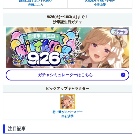
戯言に隠すホントの願い
火花散らす熱いキモチ
赤崎こころ
小美山愛
9/26(火)〜10/3(火)まで！
沙季誕生日ガチャ
ガチャシミュレーターはこちら
ピックアップキャラクター
想い繋がるバースデー
白石沙季
注目記事