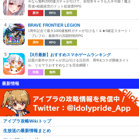
今なら無料2000連ガチャが引けて、全恒常キャラも入手可能！魔王
育成×箱庭経営のドット絵放置RPG
新作
RPG
無料
4
BRAVE FRONTIER LEGION
1周年記念で最大1000連無料ガチャが引ける！＆★5確定スタート！
「ブレフロ」最新作の共闘対戦RPG
周年
RPG
無料
5
【8月最新】おすすめスマホゲームランキング
話題の新作やガチャが沢山引ける注目作、周年&コラボ開催タイト
ル、リセマラおすすめなどを完全網羅！
特集
無料
最新情報
アイプラ攻略Wikiトップ
生放送の最新情報まとめ