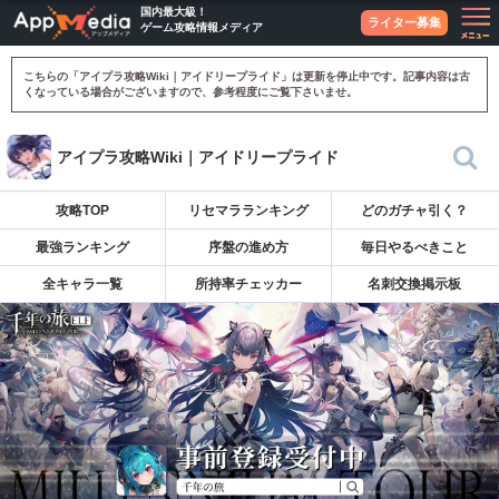
国内最大級！
ライター募集
ゲーム攻略情報メディア
こちらの「アイプラ攻略Wiki｜アイドリープライド」は更新を停止中です。記事内容は古
くなっている場合がございますので、参考程度にご覧下さいませ。
アイプラ攻略Wiki｜アイドリープライド
攻略TOP
リセマラランキング
どのガチャ引く？
最強ランキング
序盤の進め方
毎日やるべきこと
全キャラ一覧
所持率チェッカー
名刺交換掲示板