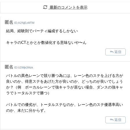
だけますでしょうか。
最新のコメントを表示
コメントの削除を申請する
※投稿内容を確認後、順次対応さ
せていただきます。ご了承ください。
匿名
ID:A2NjEzMTM
※一度削除したコメントは復元ができませんのでご注意くだ
結局、経験則でパーティ編成するしかない
さい。
キャラのCTとかとか数値化する意味ないや〜ん
また、過度な利用規約の違反や、弊社に損害の及ぶ内容の書き込みがあ
った場合は、法的措置をとらせていただく場合もございますので、あら
返信
かじめご理解くださいませ。
匿名
ID:U2Mjk3Mzk
バトルの異色レーンで競り勝つ為には、レーン色のステを上げる方が
良いのか、得意ステをあげた方が良いのか、どっちのが良いでしょう
か？（例 ボーカルレーンで強キャラが居ない場合、ダンスの強キャ
ラでトータルステで勝つ）
バトルでの優劣が、トータルステなのか、レーン色のステ優遇率高い
のか、未だに分からず。
返信