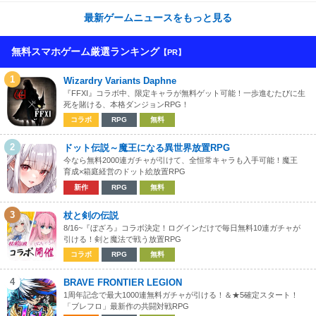
最新ゲームニュースをもっと見る
無料スマホゲーム厳選ランキング
【PR】
1
Wizardry Variants Daphne
『FFXI』コラボ中、限定キャラが無料ゲット可能！一歩進むたびに生
死を賭ける、本格ダンジョンRPG！
コラボ
RPG
無料
2
ドット伝説～魔王になる異世界放置RPG
今なら無料2000連ガチャが引けて、全恒常キャラも入手可能！魔王
育成×箱庭経営のドット絵放置RPG
新作
RPG
無料
3
杖と剣の伝説
8/16~『ぼざろ』コラボ決定！ログインだけで毎日無料10連ガチャが
引ける！剣と魔法で戦う放置RPG
コラボ
RPG
無料
4
BRAVE FRONTIER LEGION
1周年記念で最大1000連無料ガチャが引ける！＆★5確定スタート！
「ブレフロ」最新作の共闘対戦RPG