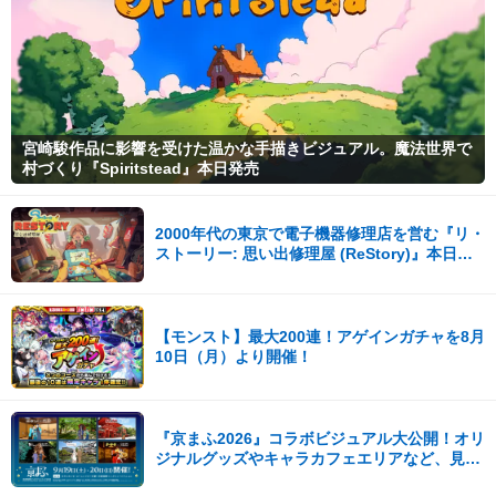
宮崎駿作品に影響を受けた温かな手描きビジュアル。魔法世界で
村づくり『Spiritstead』本日発売
2000年代の東京で電子機器修理店を営む『リ・
ストーリー: 思い出修理屋 (ReStory)』本日
Steamで配信開始
【モンスト】最大200連！アゲインガチャを8月
10日（月）より開催！
『京まふ2026』コラボビジュアル大公開！オリ
ジナルグッズやキャラカフェエリアなど、見ど
ころ満載！！