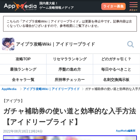
国内最大級！
ライター募集
ゲーム攻略情報メディア
こちらの「アイプラ攻略Wiki｜アイドリープライド」は更新を停止中です。記事内容は古
くなっている場合がございますので、参考程度にご覧下さいませ。
アイプラ攻略Wiki｜アイドリープライド
攻略TOP
リセマラランキング
どのガチャ引く？
最強ランキング
序盤の進め方
毎日やるべきこと
全キャラ一覧
所持率チェッカー
名刺交換掲示板
AppMedia
アイプラ攻略Wiki｜アイドリープライド
ガチャ補助券の使い道と効率的な入手
【アイプラ】
ガチャ補助券の使い道と効率的な入手方法
【アイドリープライド】
2022年08月18日11時24分
AppMedia編集部