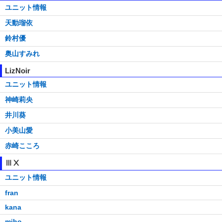
ユニット情報
天動瑠依
鈴村優
奥山すみれ
LizNoir
ユニット情報
神崎莉央
井川葵
小美山愛
赤崎こころ
ⅢⅩ
ユニット情報
fran
kana
miho