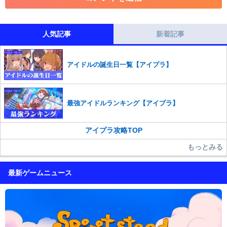
コメントの削除につきましては下記フォームより申請をいた
だけますでしょうか。
人気記事
新着記事
コメントの削除を申請する
※投稿内容を確認後、順次対応さ
せていただきます。ご了承ください。
アイドルの誕生日一覧【アイプラ】
※一度削除したコメントは復元ができませんのでご注意くだ
さい。
また、過度な利用規約の違反や、弊社に損害の及ぶ内容の書き込みがあ
最強アイドルランキング【アイプラ】
った場合は、法的措置をとらせていただく場合もございますので、あら
かじめご理解くださいませ。
アイプラ攻略TOP
もっとみる
最新ゲームニュース