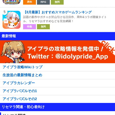
周年
RPG
無料
5
【8月最新】おすすめスマホゲームランキング
話題の新作やガチャが沢山引ける注目作、周年&コラボ開催タイト
ル、リセマラおすすめなどを完全網羅！
特集
無料
最新情報
アイプラ攻略Wikiトップ
生放送の最新情報まとめ
アイプラカレンダー
アイプラパズルその1
アイプラパズルその2
リセマラ関連・初心者向け