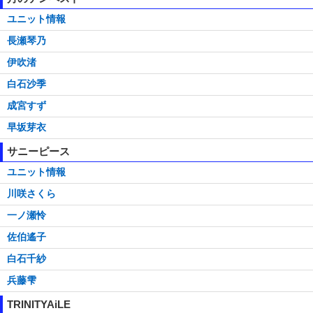
ユニット情報
長瀬琴乃
伊吹渚
白石沙季
成宮すず
早坂芽衣
サニーピース
ユニット情報
川咲さくら
一ノ瀬怜
佐伯遙子
白石千紗
兵藤雫
TRINITYAiLE