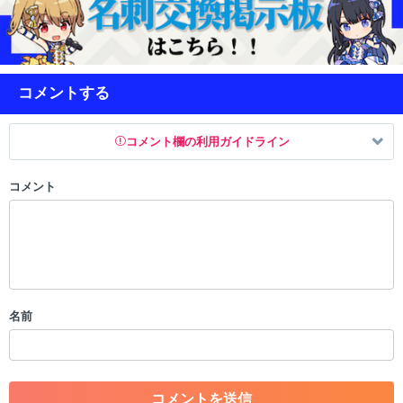
コメントする
コメント欄の利用ガイドライン
コメント
以下の書き込みを禁止とし、場合によってはコメント削除や書き込み制
限を行う可能性がございます。 あらかじめご了承ください。
・公序良俗に反する投稿
・スパムなど、記事内容と関係のない投稿
・誰かになりすます行為
・個人情報の投稿や、他者のプライバシーを侵害する投稿
名前
・一度削除された投稿を再び投稿すること
・外部サイトへの誘導や宣伝
・アカウントの売買など金銭が絡む内容の投稿
・各ゲームのネタバレを含む内容の投稿
・その他、管理者が不適切と判断した投稿