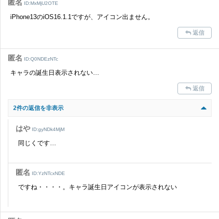
匿名
ID:MxMjU2OTE
iPhone13のiOS16.1.1ですが、アイコン出ません。
返信
匿名
ID:Q0NDEzNTc
キャラの誕生日表示されない…
返信
2件の返信を非表示
はや
ID:gyNDk4MjM
同じくです…
匿名
ID:YzNTcxNDE
ですね・・・・。キャラ誕生日アイコンが表示されない