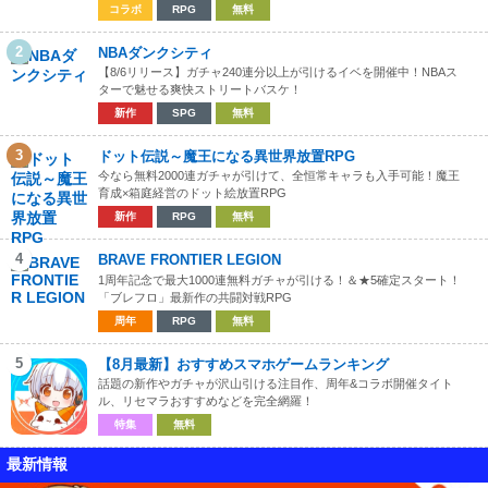
コラボ
RPG
無料
2
NBAダンクシティ
【8/6リリース】ガチャ240連分以上が引けるイベを開催中！NBAス
ターで魅せる爽快ストリートバスケ！
新作
SPG
無料
3
ドット伝説～魔王になる異世界放置RPG
今なら無料2000連ガチャが引けて、全恒常キャラも入手可能！魔王
育成×箱庭経営のドット絵放置RPG
新作
RPG
無料
4
BRAVE FRONTIER LEGION
1周年記念で最大1000連無料ガチャが引ける！＆★5確定スタート！
「ブレフロ」最新作の共闘対戦RPG
周年
RPG
無料
5
【8月最新】おすすめスマホゲームランキング
話題の新作やガチャが沢山引ける注目作、周年&コラボ開催タイト
ル、リセマラおすすめなどを完全網羅！
特集
無料
最新情報