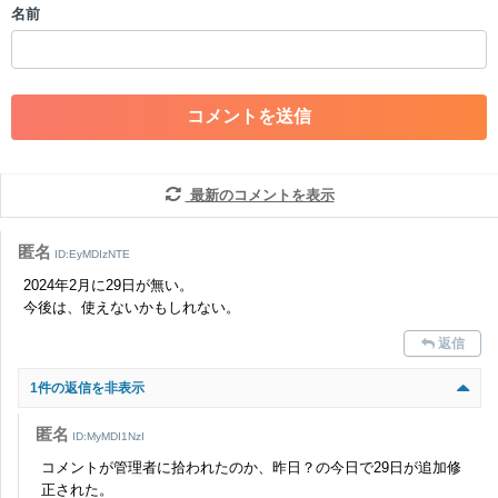
名前
・一度削除された投稿を再び投稿すること
・外部サイトへの誘導や宣伝
・アカウントの売買など金銭が絡む内容の投稿
・各ゲームのネタバレを含む内容の投稿
・その他、管理者が不適切と判断した投稿
コメントの削除につきましては下記フォームより申請をいた
だけますでしょうか。
最新のコメントを表示
コメントの削除を申請する
※投稿内容を確認後、順次対応さ
せていただきます。ご了承ください。
匿名
ID:EyMDIzNTE
※一度削除したコメントは復元ができませんのでご注意くだ
2024年2月に29日が無い。
さい。
今後は、使えないかもしれない。
また、過度な利用規約の違反や、弊社に損害の及ぶ内容の書き込みがあ
返信
った場合は、法的措置をとらせていただく場合もございますので、あら
かじめご理解くださいませ。
1件の返信を非表示
匿名
ID:MyMDI1NzI
コメントが管理者に拾われたのか、昨日？の今日で29日が追加修
正された。