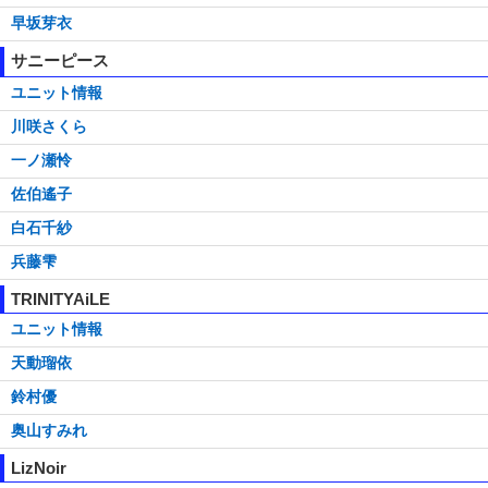
早坂芽衣
サニーピース
ユニット情報
川咲さくら
一ノ瀬怜
佐伯遙子
白石千紗
兵藤雫
TRINITYAiLE
ユニット情報
天動瑠依
鈴村優
奥山すみれ
LizNoir