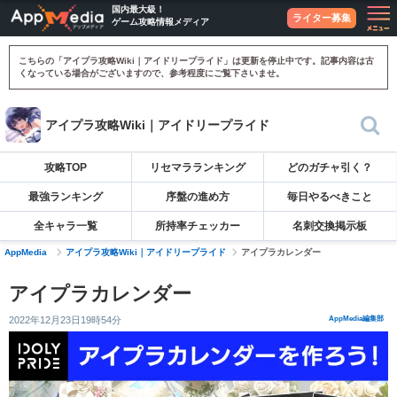
国内最大級！
ライター募集
ゲーム攻略情報メディア
こちらの「アイプラ攻略Wiki｜アイドリープライド」は更新を停止中です。記事内容は古
くなっている場合がございますので、参考程度にご覧下さいませ。
アイプラ攻略Wiki｜アイドリープライド
攻略TOP
リセマラランキング
どのガチャ引く？
最強ランキング
序盤の進め方
毎日やるべきこと
全キャラ一覧
所持率チェッカー
名刺交換掲示板
AppMedia
アイプラ攻略Wiki｜アイドリープライド
アイプラカレンダー
アイプラカレンダー
2022年12月23日19時54分
AppMedia編集部