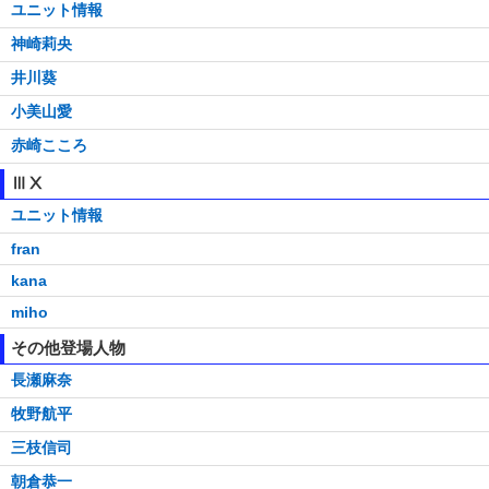
ユニット情報
神崎莉央
井川葵
小美山愛
赤崎こころ
ⅢⅩ
ユニット情報
fran
kana
miho
その他登場人物
長瀬麻奈
牧野航平
三枝信司
朝倉恭一