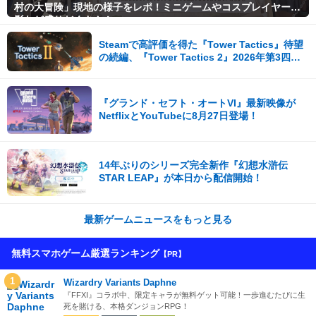
村の大冒険」現地の様子をレポ！ミニゲームやコスプレイヤー撮
影など盛りだくさん！
Steamで高評価を得た『Tower Tactics』待望
の続編、『Tower Tactics 2』2026年第3四半
期に早期アクセス開始
『グランド・セフト・オートVI』最新映像が
NetflixとYouTubeに8月27日登場！
14年ぶりのシリーズ完全新作『幻想水滸伝
STAR LEAP』が本日から配信開始！
最新ゲームニュースをもっと見る
無料スマホゲーム厳選ランキング
【PR】
1
Wizardry Variants Daphne
『FFXI』コラボ中、限定キャラが無料ゲット可能！一歩進むたびに生
死を賭ける、本格ダンジョンRPG！