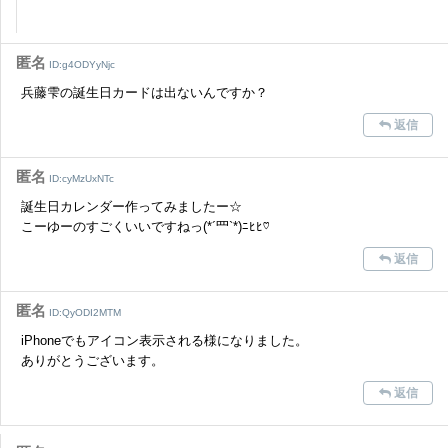
匿名
ID:g4ODYyNjc
兵藤雫の誕生日カードは出ないんですか？
返信
匿名
ID:cyMzUxNTc
誕生日カレンダー作ってみましたー☆
こーゆーのすごくいいですねっ(*´罒`*)ﾆﾋﾋ♡
返信
匿名
ID:QyODI2MTM
iPhoneでもアイコン表示される様になりました。
ありがとうございます。
返信