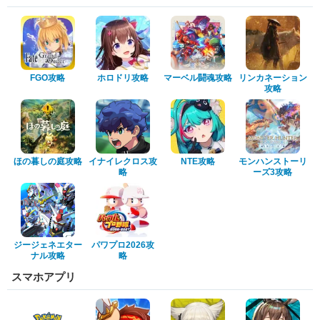
FGO攻略
ホロドリ攻略
マーベル闘魂攻略
リンカネーション
攻略
ほの暮しの庭攻略
イナイレクロス攻
NTE攻略
モンハンストーリ
略
ーズ3攻略
ジージェネエター
パワプロ2026攻
ナル攻略
略
スマホアプリ