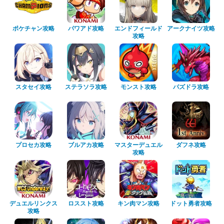
ポケチャン攻略
パワアド攻略
エンドフィールド
アークナイツ攻略
攻略
スタセイ攻略
ステラソラ攻略
モンスト攻略
パズドラ攻略
プロセカ攻略
ブルアカ攻略
マスターデュエル
ダフネ攻略
攻略
デュエルリンクス
ロススト攻略
キン肉マン攻略
ドット勇者攻略
攻略