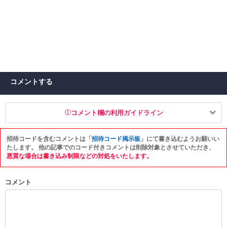
コメントする
コメント欄の利用ガイドライン
招待コードを含むコメントは「
招待コード掲示板
」にて書き込むようお願いい
以下の書き込みを禁止とし、場合によってはコメント削除や書き込み制
たします。 他の記事でのコード付きコメントは削除対象とさせていただき、
限を行う可能性がございます。 あらかじめご了承ください。
悪質な場合は書き込み制限などの対処をいたします。
・公序良俗に反する投稿
コメント
・スパムなど、記事内容と関係のない投稿
・誰かになりすます行為
・個人情報の投稿や、他者のプライバシーを侵害する投稿
・一度削除された投稿を再び投稿すること
・外部サイトへの誘導や宣伝