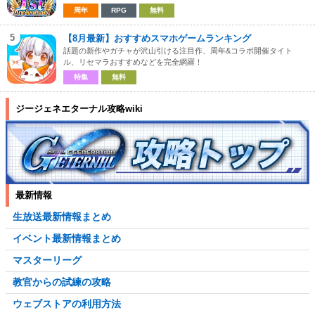
周年
RPG
無料
5
【8月最新】おすすめスマホゲームランキング
話題の新作やガチャが沢山引ける注目作、周年&コラボ開催タイト
ル、リセマラおすすめなどを完全網羅！
特集
無料
ジージェネエターナル攻略wiki
最新情報
生放送最新情報まとめ
イベント最新情報まとめ
マスターリーグ
教官からの試練の攻略
ウェブストアの利用方法