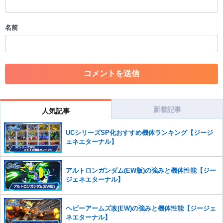
・アカウントの売買など金銭が絡む内容の投稿
・各ゲームのネタバレを含む内容の投稿
名前
・その他、管理者が不適切と判断した投稿
コメントの削除につきましては下記フォームより申請をいた
だけますでしょうか。
コメントの削除を申請する
※投稿内容を確認後、順次対応さ
せていただきます。ご了承ください。
※一度削除したコメントは復元ができませんのでご注意くだ
さい。
新着記事
人気記事
また、過度な利用規約の違反や、弊社に損害の及ぶ内容の書き込みがあ
UCシリーズSP化おすすめ機体ランキング【ジージ
った場合は、法的措置をとらせていただく場合もございますので、あら
ェネエターナル】
かじめご理解くださいませ。
アルトロンガンダム(EW版)の強みと機体性能【ジー
ジェネエターナル】
ヘビーアームズ改(EW)の強みと機体性能【ジージェ
ネエターナル】