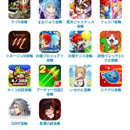
ライD攻略
まおりゅう攻略
星矢ジャスティス
フェスバ攻略
攻略
リネージュM攻略
白猫プロジェクト
白猫テニス攻略
妖怪ウォッチ1ス
攻略
マホ攻略
キノコ伝説攻略
アーチャー伝説2
いせのん攻略
スマグロ攻略
攻略
DDFF攻略
星屑の絆攻略