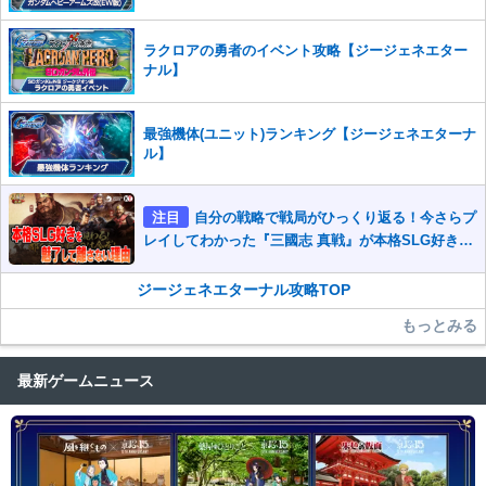
ラクロアの勇者のイベント攻略【ジージェネエター
ナル】
最強機体(ユニット)ランキング【ジージェネエターナ
ル】
注目
自分の戦略で戦局がひっくり返る！今さらプ
レイしてわかった『三國志 真戦』が本格SLG好きを
魅了して離さないワケ
ジージェネエターナル攻略TOP
もっとみる
最新ゲームニュース