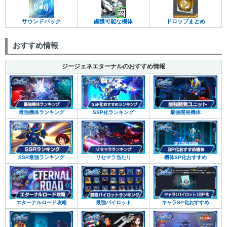
サウンドパック
鹵獲可能な機体
ドロップまとめ
おすすめ情報
ジージェネエターナルのおすすめ情報
最強機体ランキング
SSP化ランキング
最強開発機体
SSR最強ランキング
リセマラ当たり
機体SP化おすすめ
エターナルロード攻略
最強パイロット
キャラSP化おすすめ