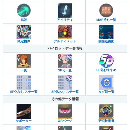
武装
アビリティ
MAP持ち一覧
限定機体
アルティメット
開発経路図
パイロットデータ情報
SP化おすすめ
一覧
SP化一覧
SP化なし ステ一覧
SP化あり ステ一覧
タグ別一覧
その他データ情報
サポーター
OPパーツ
研究技術書