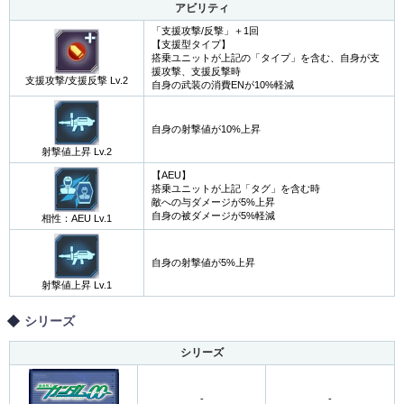
アビリティ
「支援攻撃/反撃」＋1回
【支援型タイプ】
搭乗ユニットが上記の「タイプ」を含む、自身が支
援攻撃、支援反撃時
支援攻撃/支援反撃 Lv.2
自身の武装の消費ENが10%軽減
自身の射撃値が10%上昇
射撃値上昇 Lv.2
【AEU】
搭乗ユニットが上記「タグ」を含む時
敵への与ダメージが5%上昇
自身の被ダメージが5%軽減
相性：AEU Lv.1
自身の射撃値が5%上昇
射撃値上昇 Lv.1
シリーズ
シリーズ
-
-