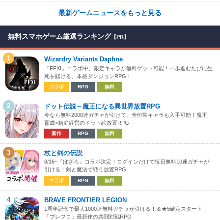
最新ゲームニュースをもっと見る
無料スマホゲーム厳選ランキング
【PR】
1
Wizardry Variants Daphne
『FFXI』コラボ中、限定キャラが無料ゲット可能！一歩進むたびに生
死を賭ける、本格ダンジョンRPG！
コラボ
RPG
無料
2
ドット伝説～魔王になる異世界放置RPG
今なら無料2000連ガチャが引けて、全恒常キャラも入手可能！魔王
育成×箱庭経営のドット絵放置RPG
新作
RPG
無料
3
杖と剣の伝説
8/16~『ぼざろ』コラボ決定！ログインだけで毎日無料10連ガチャが
引ける！剣と魔法で戦う放置RPG
コラボ
RPG
無料
4
BRAVE FRONTIER LEGION
1周年記念で最大1000連無料ガチャが引ける！＆★5確定スタート！
「ブレフロ」最新作の共闘対戦RPG