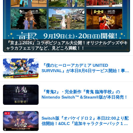
『京まふ2026』コラボビジュアル大公開！オリジナルグッズやキ
ャラカフェエリアなど、見どころ満載！！
『僕のヒーローアカデミア UNITED
SURVIVAL』が本日8月6日サービス開始！事前
登録者数100万を突破！
『青鬼2』・完全新作『青鬼 臨海学校』の
Nintendo Switch™＆Steam®版が本日発売！
Switch版『オバケイドロ２』本日22:00より配
信開始！&DLC『追加キャラクターパック１』
が登場！