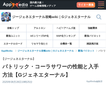
国内最大級！
ライター募集
ゲーム攻略情報メディア
ジージェネエターナル攻略wiki｜Gジェネエターナル
攻略トップ
アルトロン
ヘビーアームズ改
強敵襲来
最強ユニット
UCシリーズSP化
SSP化ランキング
最強パイロット
エターナルロード
リセマラ当たり
全機体一覧
雑談掲示板
AppMedia
ジージェネエターナル攻略wiki｜Gジェネエターナル
最強パイロット
パトリ
【ジージェネエターナル】
パトリック・コーラサワーの性能と入手
方法【Gジェネエターナル】
AppMedia編集部
2025年08月28日19時25分