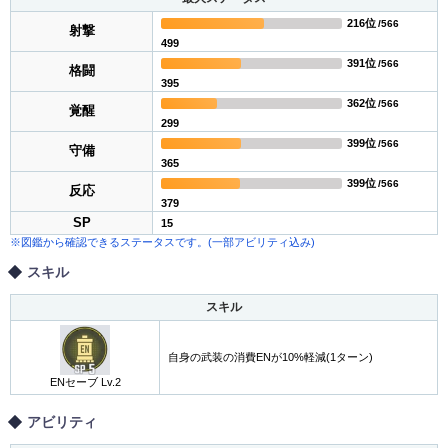
216位
/566
射撃
499
391位
/566
格闘
395
362位
/566
覚醒
299
399位
/566
守備
365
399位
/566
反応
379
SP
15
※図鑑から確認できるステータスです。(一部アビリティ込み)
スキル
スキル
自身の武装の消費ENが10%軽減(1ターン)
ENセーブ Lv.2
アビリティ