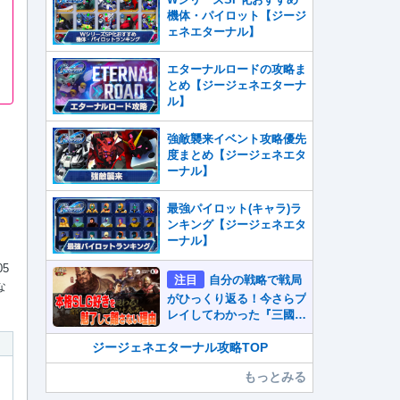
機体・パイロット【ジージ
ェネエターナル】
エターナルロードの攻略ま
とめ【ジージェネエターナ
ル】
強敵襲来イベント攻略優先
度まとめ【ジージェネエタ
ーナル】
最強パイロット(キャラ)ラ
ンキング【ジージェネエタ
ーナル】
5
注目
自分の戦略で戦局
な
がひっくり返る！今さらプ
レイしてわかった『三國志
真戦』が本格SLG好きを
魅了して離さないワケ
ジージェネエターナル攻略TOP
もっとみる