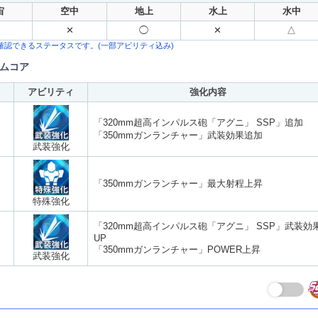
宙
空中
地上
水上
水中
✕
◯
✕
△
確認できるステータスです。(一部アビリティ込み)
ムコア
アビリティ
強化内容
「320mm超高インパルス砲「アグニ」 SSP」追加
「350mmガンランチャー」武装効果追加
武装強化
「350mmガンランチャー」最大射程上昇
特殊強化
「320mm超高インパルス砲「アグニ」 SSP」武装効
UP
「350mmガンランチャー」POWER上昇
武装強化