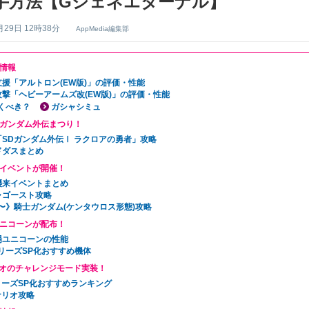
手方法【Gジェネエターナル】
月29日 12時38分
AppMedia編集部
情報
支援「アルトロン(EW版)」の評価・性能
攻撃「ヘビーアームズ改(EW版)」の評価・性能
くべき？
ガシャシミュ
Dガンダム外伝まつり！
「SDガンダム外伝Ⅰ ラクロアの勇者」攻略
ドダスまとめ
イベントが開催！
襲来イベントまとめ
ャゴースト攻略
6〜》騎士ガンダム(ケンタウロス形態)攻略
ニコーンが配布！
場ユニコーンの性能
リーズSP化おすすめ機体
オのチャレンジモード実装！
リーズSP化おすすめランキング
ナリオ攻略