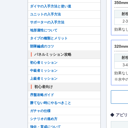
350
ダイヤの入手方法と使い道
射
ユニットの入手方法
2-3
サポーターの入手方法
効果な
地形適性について
タイプの種類とメリット
320
部隊編成のコツ
パネルミッション攻略
射
初心者ミッション
3-4
中級者ミッション
効果な
上級者ミッション
※水中
初心者向け
序盤攻略ガイド
勝てない時にやるべきこと
ガチャの仕様
アビリ
シナリオの進め方
強化・育成について