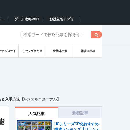
ー
ゲーム攻略Wiki
お役立ちアプリ
ーナルロード
リセマラ当たり
全機体一覧
雑談掲示板
性能と入手方法【Gジェネエターナル】
新着記事
人気記事
能
UCシリーズSP化おすすめ
機体ランキング【ジージェ