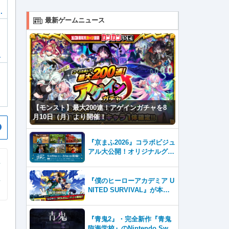
カ
最新ゲームニュース
ト
【モンスト】最大200連！アゲインガチャを8
月10日（月）より開催！
『京まふ2026』コラボビジュ
アル大公開！オリジナルグッ
ズやキャラカフェエリアな
ど、見どころ満載！！
『僕のヒーローアカデミア U
NITED SURVIVAL』が本日8
月6日サービス開始！事前登
録者数100万を突破！
『青鬼2』・完全新作『青鬼
臨海学校』のNintendo Swit