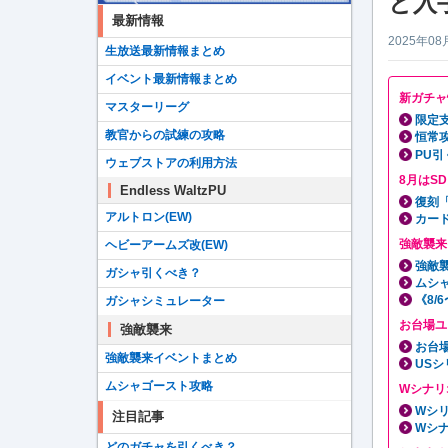
と入
最新情報
2025年08
生放送最新情報まとめ
イベント最新情報まとめ
新ガチャ
マスターリーグ
限定
教官からの試練の攻略
恒常
PU引
ウェブストアの利用方法
8月はS
Endless WaltzPU
復刻
アルトロン(EW)
カー
強敵襲来
ヘビーアームズ改(EW)
強敵
ガシャ引くべき？
ムシ
《8/
ガシャシミュレーター
お台場ユ
強敵襲来
お台
強敵襲来イベントまとめ
USシ
ムシャゴースト攻略
Wシナリ
Wシ
注目記事
Wシ
どのガチャを引くべき？