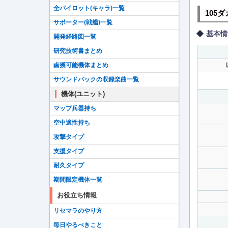
全パイロット(キャラ)一覧
105
サポーター(戦艦)一覧
基本情
開発経路図一覧
研究技術書まとめ
鹵獲可能機体まとめ
サウンドパックの収録楽曲一覧
機体(ユニット)
マップ兵器持ち
空中適性持ち
攻撃タイプ
支援タイプ
耐久タイプ
期間限定機体一覧
お役立ち情報
リセマラのやり方
毎日やるべきこと