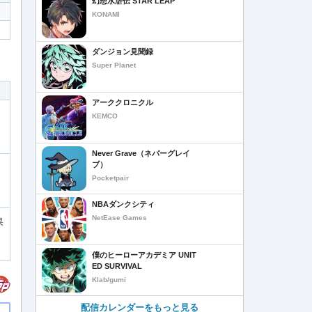
幻想水滸伝 STAR LEAP
KONAMI
ダンジョン見聞録
Super Planet
アーククロニクル
KEMCO
Never Grave（ネバーグレイ
ブ）
Pocketpair
NBAダンクシティ
NetEase Games
果
僕のヒーローアカデミア UNIT
ED SURVIVAL
Klab/gumi
配信カレンダーをもっと見る