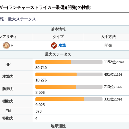
ダガー(ランチャーストライカー装備)(開発)の性能
報・最大ステータス
基本情報
レアリティ
タイプ
入手方法
R
攻撃
開発
最大ステータス
1152位
/1326
HP
80,740
491位
/1326
攻撃力
10,276
713位
/1326
防御力
8,506
331位
/1326
機動力
9,025
EN
373
移動力
4
地形適性