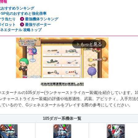
情報
P化おすすめランキング
ラSP化のおすすめと強化倍率
マラ当たり
最強機体ランキング
パイロット
最強サポーター
ェネエターナル 攻略トップ
もっと見る
arrow_forward_ios
エターナルの105ダガー(ランチャーストライカー装備)を紹介しています。10
ランチャーストライカー装備)の評価や地形適性、武装、アビリティ、入手方法
しているので、Gジェネエターナルをプレイする際の参考にしてください。
Mute
105ダガー系機体一覧