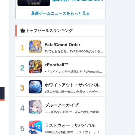
ch™＆Steam®版が本日発
売！
最新ゲームニュースをもっと見る
トップセールスランキング
Fate/Grand Order
1
TVでもおなじみ、TYPE-MOONがおくるFateのRPG！ スマホでも本格的なRPGが楽しめる。 文字数にして500万字超という、圧倒的なボリュームを堪能できるストーリー！ 本編以外にもキャラクターごとにストーリーを用意し、Fateファンも今回はじめてFateの世界を体験される方も十分満足いただける内容となっています。 【あらすじ】 西暦2015年。 地球の未来を観測するカルデアは、2017年以降の人類史が崩壊している事実を確認した。 昨日まで確かに存在していた2115年までの“約束された未来”は、何の前触れもなく突如として消え去ったのだ。 なぜ。どうして。だれが。どうやって。 西暦2004年 日本 ある地方都市。 ここに今まではなかった、「観測できない領域」が現れたと。 カルデアはこれを人類絶滅の原因と仮定し、いまだ実験段階だった第六の実験を決行する事となった。 それは過去への時間旅行。 人間を霊子化させて過去に送りこみ、事象に介入する事で時空の特異点を解明、あるいは破壊する禁断の儀式。 その名を人理守護指令、グランドオーダー。 人類を守るために人類史に立ち向かう、運命と戦うものたちの総称である。 【ゲーム概要】 スマホに最適化された簡単操作のコマンドオーダーバトル！ プレイヤーはマスターとなって英霊たちを操り敵を倒し謎を解明していく。 好みの英霊で戦うか、強い英霊で戦うかバトルスタイルはプレイヤーしだい。 ◆豪華声優陣が続々参加 青木志貴、茜屋日海夏、赤羽根健治、明坂聡美、浅川悠、朝日奈丸佳、阿澄佳奈、阿部彬名、阿部敦、阿部里果、雨宮天、新井里美、井口裕香、井澤詩織、石川界人、石川由依、石谷春貴、伊瀬茉莉也、市ノ瀬加那、伊藤彩沙、伊藤かな恵、伊東健人、伊藤静、伊藤美紀、稲田徹、井上和彦、井上喜久子、井上麻里奈、伊丸岡篤、石見舞菜香、上坂すみれ、植田佳奈、上田麗奈、内田真礼、内田雄馬、内山昂輝、梅原裕一郎、江川央生、江口拓也、江越彬紀、遠藤綾、大久保瑠美、大空直美、大塚明夫、大塚芳忠、大原さやか、大和田仁美、岡本信彦、置鮎龍太郎、小倉唯、小澤亜李、小野賢章、小野大輔、小野友樹、小見川千明、かかずゆみ、柿原徹也、加隈亜衣、笠間淳、加瀬康之、門脇舞以、金元寿子、神尾晋一郎、茅野愛衣、川澄綾子、河西健吾、川野剛稔、神奈延年、鬼頭明里、木村珠莉、木村良平、桐本拓哉、釘宮理恵、久野美咲、黒木ほの香、黒田崇矢、桑原由気、KENN、高野麻里佳、古賀葵、小清水亜美、後藤邑子、小西克幸、小林千晃、小林ゆう、小林裕介、小原好美、小松未可子、子安武人、小山力也、近藤玲奈、斎賀みつき、西前忠久、斉藤壮馬、斎藤千和、坂本真綾、佐倉綾音、櫻井孝宏、佐藤聡美、佐藤利奈、沢城みゆき、下屋則子、島﨑信長、嶋村侑、庄司宇芽香、白石晴香、新垣樽助、真堂圭、末柄里恵、杉田智和、杉山紀彰、鈴木達央、鈴木崚汰、鈴代紗弓、鈴村健一、諏訪彩花、諏訪部順一、関俊彦、関智一、瀬戸麻沙美、芹澤優、仙台エリ、千本木彩花、園崎未恵、大地葉、高乃麗、高野直子、高橋花林、高橋李依、高山みなみ、武内駿輔、竹内良太、武田華、田中敦子、田中美海、田中理恵、谷山紀章、種﨑敦美、種田梨沙、田丸篤志、田村睦心、田村ゆかり、丹下桜、千葉繁、千葉翔也、津田健次郎、紡木吏佐、鶴岡聡、寺崎裕香、寺島拓篤、東山奈央、土岐隼一、飛田展男、戸松遥、豊永利行、鳥海浩輔、中井和哉、中田譲治、長縄まりあ、仲村美沙希、中村悠一、名塚佳織、生天目仁美、浪川大輔、能登麻美子、野中藍、乃村健次、土師孝也、長谷川育美、花江夏樹、花澤香菜、花守ゆみり、早見沙織、原由実、春野杏、潘めぐみ、日岡なつみ、日笠陽子、日野聡、平川大輔、ファイルーズあい、福圓美里、福西勝也、福山潤、藤井隼、藤沼建人、ブリドカットセーラ恵美、古川慎、保志総一朗、星野貴紀、堀内賢雄、堀江由衣、本多真梨子、本多陽子、本渡楓、前野智昭、M・A・O、増田俊樹、Machico、松風雅也、真殿光昭、マフィア梶田、三上哲、三木眞一郎、水樹奈々、水島大宙、水橋かおり、緑川光、水瀬いのり、南央美、峯田茉優、宮野真守、宮本充、村瀬歩、森川智之、森田了介、森永千才、森なな子、諸星すみれ、安井邦彦、山路和弘、山下大輝、山下七海、山寺宏一、山根綺、山野井仁、山村響、悠木碧、ゆかな、遊佐浩二、吉野裕行、佳村はるか、米澤円、若林直美、和氣あず未、和多田美咲（50音順） ◆全体構成・メインシナリオ・シナリオ・総監督 奈須きのこ ◆リードキャラクターデザイナー 武内崇 ◆アートディレクション TYPE-MOON ◆メインシナリオ・シナリオ執筆 東出祐一郎、桜井光 水瀬葉月、星空めてお ◆ゲストライター amphibian、虚淵玄（ニトロプラス）、acpi、ＯＫＳＧ（TYPE-MOON）、経験値、小太刀右京、三田誠、たけのこ星人、橘公司、田中天（株式会社フラッグノーツ）、成田良悟、鋼屋ジン、ひろやまひろし、円居挽、茗荷屋甚六、矢野俊策（株式会社フラッグノーツ）、リヨ（50音順） ◆キャラクターデザイン I-IV、蒼月タカオ（TYPE-MOON）、AKIRA、Azusa、東冬、荒野、Anmi、池澤真、石田あきら、いみぎむる、兔ろうと、羽海野チカ、大森葵、岡崎武士、okojo、およ、加藤いつわ、カワグチタケシ、きばどりリュー、桐原小鳥、ギンカ、倉花千夏、黒星紅白、小梅けいと、近衛乙嗣、小松崎類、こやまひろかず（TYPE-MOON）、西藤浩樹（LASENGLE）、saitom、坂本みねぢ、佐々木少年、サテー、色素、縞うどん（TYPE-MOON）、島田フミカネ、しまどりる、sime、下越（TYPE-MOON）、シャカＰ（LASENGLE）、白浜鴎、しらび、白峰、真じろう、STAR影法師、曽我誠、タイキ、高橋慶太郎、高山箕犀、竹、武中英雄、武梨えり、たけのこ星人、TAKOLEGS、田島昭宇、タスクオーナ、danciao、中央東口、CHOCO、悌太、Dd、天空すふぃあ、DANGERDROP、toi8、トリダモノ、中原、なまにくATK、西出ケンゴロー、nipi、ネコタワワ、NOCO、pako、林けゐ、原田たけひと、春野友矢、ばん！、Bすけ、左、ヒライユキオ、平野稜二、広江礼威、ひろやまひろし、PFALZ、ぶくろて、huke、BLACK（TYPE-MOON）、古海鐘一、BUNBUN、hou、ホトソウカ、本庄雷太、前田浩孝、マシマサキ、また、松竜、Mika Pikazo、緑川美帆、三輪士郎、村山竜大、めろん22、望月けい、元村人、森井しづき、森山大輔、山中虎鉄、YOCO_N（LASENGLE）、余湖裕輝、米山舞、La-na、lack、リヨ、Ryota-H、輪くすさが、redjuice、ReDrop、ろび～な、ワダアルコ、渡れい（50音順） このアプリケーションには、（株）ＣＲＩ・ミドルウェアの「CRIWARE（TM）」が使用されています。
eFootball™
2
■「ウイイレ」から進化した「eFootball™」 人気サッカーゲーム「ウイニングイレブン」が「eFootball™」とタイトルを変え、大きく進化して生まれ変わりました。「eFootball™」で新しいサッカーゲームを体感しましょう！ ■はじめての方でも安心 ダウンロード後は、実践を交えたステップアップ方式のチュートリアルで直感的に基本操作を覚えることができます！さらに、チュートリアルを全てクリアすると、リオネル メッシがもらえます！！ また、試合の面白さや爽快感を楽しんでいただくためにスマートアシストを実装。 複雑な操作をしなくても、華麗なドリブルやパスで相手をかわして強烈なシュートでゴールを奪うことができます！ 【基本的な遊び方】 ■好きなチームで始めよう 欧州、米州、アジアなど世界各国のクラブやナショナルチームなどお気に入りのチームでスタートできます！ ■選手を獲得しましょう チームを作成したら、選手を獲得しましょう。現役のスーパースターや、歴史に残るレジェンドたちが、あなたのクラブでの活躍を待っています！ ・スペシャル選手リスト 現実の試合で大活躍した選手や、注目リーグの選手、レジェンドなどの特別な選手を獲得できます。 ・スタンダード選手リスト 好きな選手を獲得できます。条件を設定して絞り込むことができます。 ・監督リスト さまざまな戦術や得意な育成タイプを持った監督を獲得できます。 ■試合を楽しもう 獲得した選手でチームを編成したら、いよいよ試合に挑戦！ AIを相手に腕を磨いたり、オンライン対戦でランキングを競ったり、楽しみ方はあなた次第です。 ・対AI戦で腕を磨く 注目リーグのチームやナショナルチームを相手に戦うイベントなど、サッカーシーズンに合わせたさまざまなテーマのイベントが開催されています。 また、10段階にレベル分けされたDivision制の「eFootball™ リーグ」で楽しみながらレベルアップしていくことも可能です！ ・対人戦で実力を試す Division制の全ユーザーとランキングを競う「eFootball™ リーグ」や、毎週開催される様々なイベントで、オンラインでのリアルタイム対戦を楽しむことができます。あなたのドリームチームで、最高峰のDivision 1を目指しましょう！ ・友達と最大3vs3の対戦を楽しむ フレンドマッチ機能を使って、友達と対戦することができます。育て上げたチームの強さを友達に見せつけましょう！ また、最大3vs3の協力対戦も可能。友達とオンラインで集まって対戦を楽しみましょう！ ■選手を育てる 獲得した選手は、選手種別によっては成長させることができます。 試合に出場させたり、ゲーム内アイテムを使用したりして、選手のレベルを上げる事で入手できる「タレントポイント」で、能力パラメータを上昇させましょう。 より自分好みの選手にしたい場合は、手動でポイントを割り振りましょう。 ポイントの割り振りに迷った場合は、[おまかせ]で設定することもできます。 自分だけのお気に入りの選手に育て上げましょう！ 【もっと楽しむ】 ■Live Updateを毎週配信 選手の移籍や、現実の試合での活躍が反映される「Live Update」を搭載。 毎週配信される「Live Update」を参考に、スカッドを編成し試合に挑みましょう。 ■スタジアムをカスタマイズ 試合中のスタジアムに反映されるコレオ・オブジェクトなどのスタジアムパーツをカスタマイズできます。 思い通りのスタジアムにアレンジして、ゲーム体験を彩りましょう！ ※居住国・地域が以下のお客様には、eFootball™ コインによるルートボックス施策をご提供しておりません。 ベルギー、ブラジル(18歳未満) 【最新情報について】 本商品は、新機能やモードの追加、ゲームプレイ・イベントのアップデートを継続的に行っていきます。 最新情報は「eFootball™」公式サイトをご確認ください。 【ダウンロードについて】 本アプリをダウンロードするためには、ストレージに約3.3GBの空き容量が必要となります。 あらかじめ3.3GB以上の容量を空けてからダウンロードを行っていただけますようお願いします。 ダウンロード時はWi-Fi環境で接続することを推奨いたします。 ※アップデートにつきましても同様となります。 【通信環境について】 本アプリはオンラインゲームです。通信可能な環境でお楽しみください。
ホワイトアウト・サバイバル
3
4億人が遊ぶ唯一無二の氷雪スマホゲーム！サクッと爽快！みんなで極寒サバイバル ！ 猛吹雪に襲われ、かつての世界は崩壊。人類の文明の灯火は、氷雪の中で今にも消えかかっている…。 生存者達よ、今こそ立ち上がれ！——仲間を率いて希望の灯りをともし、凍てつく大地に新たな拠点を築こう！ さらに新規ユーザー限定でSSR英雄「ジャスミン」が無料で仲間入り！ 彼女と共に氷原の奥地へと踏み込み、吹雪の中に潜む未知の脅威に立ち向かおう！ 【ゲームの特徴】 ◆領地再建！凍土に希望の光を！ 大溶鉱炉に火を灯すことから始めて、積もった雪を溶かして領土を開拓しよう！ 法令を発布して人員を的確に配置すれば、拠点の建設効率がぐんとアップ！ ◆放置で楽々、資源を効率ストック！ ワンタップで英雄を派遣するだけで、見守りは不要！ オフライン中も資源は自動でたっぷり蓄積されて、戻れば報酬が山盛り！極寒サバイバルでも、もう怖くない！ ◆お手軽に始められる氷雪ミニゲーム！ ミニゲームが次々と登場！「穴釣り選手権」でレア生物図鑑を解放し、「除雪隊」で雪山の宝を発見しよう！ スキマ時間でも気軽にプレイできて、雪原ライフは楽しさ満載！ ◆戦略を駆使して、英雄で敵を撃退！ 英雄はレベル共有で育成の手間いらずで、スキルを活かせば様々な難関を攻略可能！ 最強チームを組み上げて、敵を圧倒しよう！ ◆協力プレイで、凍土制覇を目指そう！ 同盟の支援で負傷者の治療や育成もスピードアップ！ 作戦を練って仲間と役割分担すれば戦力倍増！勝利の喜びをみんなで分かち合おう！ さらにたくさんのコンテンツをお届けいたします： ◆オフィシャルサイト: https://whiteoutsurvival.centurygames.com/ja ◆X: https://x.com/WOS_Japan ◆Facebook: https://www.facebook.com/WhiteoutSurvival ◆Discord: https://discord.gg/whiteoutsurvival ◆YouTube: https://www.youtube.com/@WhiteoutSurvivalOfficial_JA ◆TikTok: https://www.tiktok.com/@howasaba.jp
ブルーアーカイブ
4
――何気ない日常で、ほんの少しの奇跡を見つける物語 Yostarが贈る学園×青春×物語RPG『ブルーアーカイブ -Blue Archive-』！ 先生として、個性豊かで魅力的な生徒たちと共に、一風変わった学園都市キヴォトスの 日常を過ごそう！ ■あらすじ ここは学園都市キヴォトス。 数千の学園からなる超巨大学園都市では、日々トラブルが絶えない。 この問題に対応すべく、連邦生徒会長によって連邦捜査部【シャーレ】が設立された。 この物語は【シャーレ】の顧問となる先生とそれに協力する生徒たちと学園都市での日常を 描いた物語である。 ▼可愛いキャラクターが活躍する3Dバトル 大迫力の3Dリアルタイムバトル！ 可愛いキャラクター達が画面いっぱいに所狭しと大活躍。 あなたは先生として、生徒たちを指揮しよう！ ▼個性豊かなキャラクターを彩るハイクオリティの2Dアニメーション 美少女キャラクターたちが綺麗な2Dアニメーションであなたを迎えてくれる！ 仲良くなると特別なアニメーションが見れることもあるぞ！ ▼生徒たちと絆を深めて彼女たちと特別な日常を過ごそう！ 一緒にいる時間が長ければ長いほど、彼女たちはあなたとの絆は深まっていく。 そんな彼女たちとの日々が、きっとあなたの日常を特別なものに！ ▼公式Twitter https://twitter.com/Blue_ArchiveJP ▼公式サイト https://bluearchive.jp/ (C)Yostar, Inc.
ラストウォー：サバイバル
5
2000万人が熱狂中の『ラストウォー』！ ゾンビの群れをくぐり抜け、超爽快バトルでストレス発散！ 世界は、崩壊の一途を辿ります………ゾンビに支配された世界で生き残るためには、戦うしかありません。 あなたは数少ない生存者として、押し寄せてくるゾンビの群れをせん滅することになります。 「生存者よ、終末世界の救世主になれ！」 ◆一瞬の判断で勝利を掴もう レーンに障害物とゾンビが待ち構えている。 避けるか、破壊するかの二択でゾンビの群れをくぐり抜け、勝利へと進もう！ ◆人類最後の砦を作ろう 基地建設、科学研究、部隊訓練、ゾンビ討伐…… 生存者基地を拠点に、自らの手で未来を切り開こう！ ◆最強チームを結成しよう 仲間となる英雄を集め、自分好みの最強部隊を作り上げよう。 多種多様なスキルを組み合わせ、ゾンビをボコボコにしよう！ ◆2000万人と一緒に楽しもう 終末世界でもチームワークが大切だ。 世界中のプレイヤーと協力し、強大なボスに挑もう！ 簡単だけど奥深い。これが『ラストウォー：サバイバル』だ！