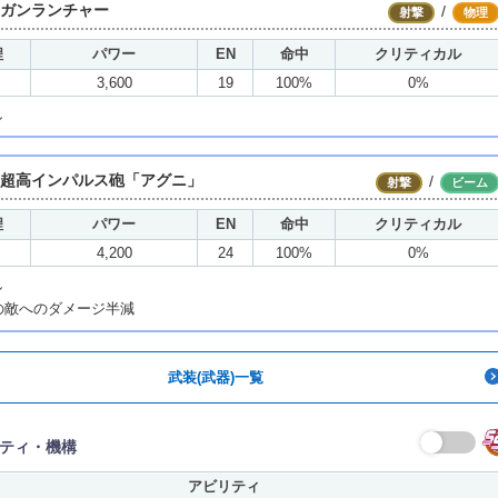
mmガンランチャー
/
射撃
物理
程
パワー
EN
命中
クリティカル
3,600
19
100%
0%
し
mm超高インパルス砲「アグニ」
/
射撃
ビーム
程
パワー
EN
命中
クリティカル
4,200
24
100%
0%
し
の敵へのダメージ半減
武装(武器)一覧
ティ・機構
アビリティ