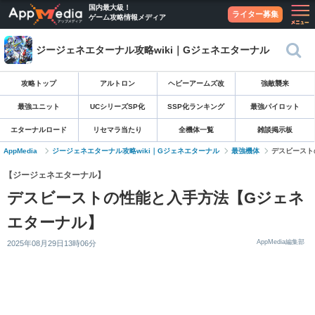
国内最大級！
ライター募集
ゲーム攻略情報メディア
ジージェネエターナル攻略wiki｜Gジェネエターナル
攻略トップ
アルトロン
ヘビーアームズ改
強敵襲来
最強ユニット
UCシリーズSP化
SSP化ランキング
最強パイロット
エターナルロード
リセマラ当たり
全機体一覧
雑談掲示板
AppMedia
ジージェネエターナル攻略wiki｜Gジェネエターナル
最強機体
デスビースト
【ジージェネエターナル】
デスビーストの性能と入手方法【Gジェネ
エターナル】
AppMedia編集部
2025年08月29日13時06分