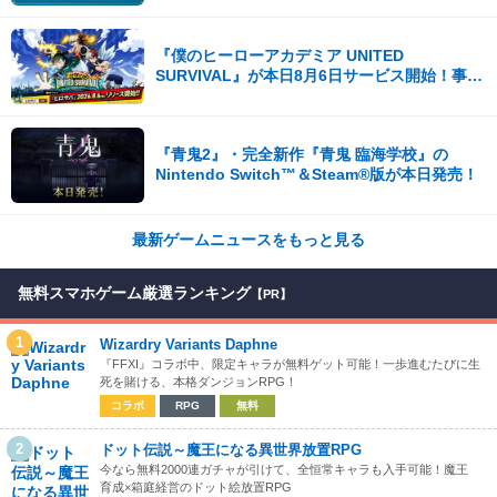
『僕のヒーローアカデミア UNITED
SURVIVAL』が本日8月6日サービス開始！事前
登録者数100万を突破！
『青鬼2』・完全新作『青鬼 臨海学校』の
Nintendo Switch™＆Steam®版が本日発売！
最新ゲームニュースをもっと見る
無料スマホゲーム厳選ランキング
【PR】
1
Wizardry Variants Daphne
『FFXI』コラボ中、限定キャラが無料ゲット可能！一歩進むたびに生
死を賭ける、本格ダンジョンRPG！
コラボ
RPG
無料
2
ドット伝説～魔王になる異世界放置RPG
今なら無料2000連ガチャが引けて、全恒常キャラも入手可能！魔王
育成×箱庭経営のドット絵放置RPG