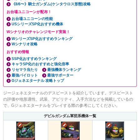
《8/6〜》騎士ガンダム(ケンタウロス形態)攻略
お台場ユニコーンが配布！
お台場ユニコーンの性能
USシリーズSP化おすすめ機体
Wシナリオのチャレンジモード実装！
WシリーズSP化おすすめランキング
Wシナリオ攻略
おすすめ情報
SSP化おすすめランキング
キャラSP化のおすすめと強化倍率
リセマラ当たり
最強機体ランキング
最強パイロット
最強サポーター
Gジェネエターナル 攻略トップ
ジージェネエターナルのデスビーストを紹介しています。デスビースト
の評価や地形適性、武装、アビリティ、入手方法などを掲載しているの
で、Gジェネエターナルをプレイする際の参考にしてください。
デビルガンダム軍団系機体一覧