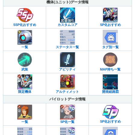
機体(ユニット)データ情報
カスタムコア
SP化おすすめ
SSP化おすすめ
一覧
ステータス一覧
タグ別一覧
武装
アビリティ
MAP持ち一覧
限定機体
アルティメット
開発経路図
パイロットデータ情報
SP化おすすめ
一覧
SP化一覧