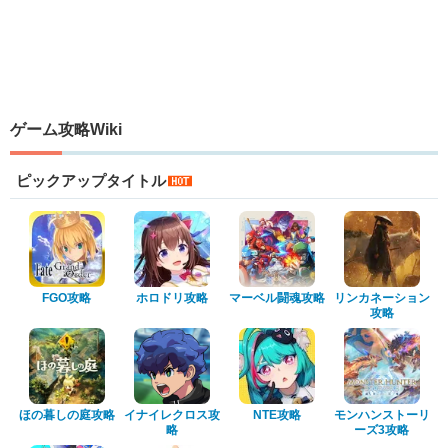
ゲーム攻略Wiki
ピックアップタイトル
FGO攻略
ホロドリ攻略
マーベル闘魂攻略
リンカネーション
攻略
ほの暮しの庭攻略
イナイレクロス攻
NTE攻略
モンハンストーリ
略
ーズ3攻略