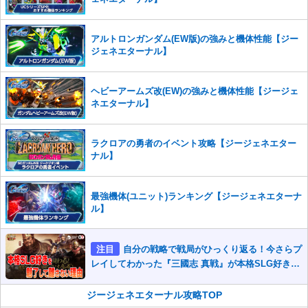
かじめご理解くださいませ。
アルトロンガンダム(EW版)の強みと機体性能【ジー
ジェネエターナル】
ヘビーアームズ改(EW)の強みと機体性能【ジージェ
ネエターナル】
ラクロアの勇者のイベント攻略【ジージェネエター
ナル】
最強機体(ユニット)ランキング【ジージェネエターナ
ル】
注目
自分の戦略で戦局がひっくり返る！今さらプ
レイしてわかった『三國志 真戦』が本格SLG好きを
魅了して離さないワケ
ジージェネエターナル攻略TOP