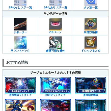
SP化なし ステ一覧
SP化あり ステ一覧
タグ別一覧
その他データ情報
サポーター
OPパーツ
研究技術書
サウンドパック
鹵獲可能な機体
ドロップまとめ
おすすめ情報
ジージェネエターナルのおすすめ情報
最強機体ランキング
SSP化ランキング
最強開発機体