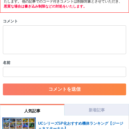
以下の書き込みを禁止とし、場合によってはコメント削除や書き込み制
たします。 他の記事でのコード付きコメントは削除対象とさせていただき、
限を行う可能性がございます。 あらかじめご了承ください。
悪質な場合は書き込み制限などの対処をいたします。
・公序良俗に反する投稿
コメント
・スパムなど、記事内容と関係のない投稿
・誰かになりすます行為
・個人情報の投稿や、他者のプライバシーを侵害する投稿
・一度削除された投稿を再び投稿すること
・外部サイトへの誘導や宣伝
・アカウントの売買など金銭が絡む内容の投稿
・各ゲームのネタバレを含む内容の投稿
名前
・その他、管理者が不適切と判断した投稿
コメントの削除につきましては下記フォームより申請をいた
だけますでしょうか。
コメントの削除を申請する
※投稿内容を確認後、順次対応さ
せていただきます。ご了承ください。
※一度削除したコメントは復元ができませんのでご注意くだ
さい。
新着記事
人気記事
また、過度な利用規約の違反や、弊社に損害の及ぶ内容の書き込みがあ
UCシリーズSP化おすすめ機体ランキング【ジージ
った場合は、法的措置をとらせていただく場合もございますので、あら
ェネエターナル】