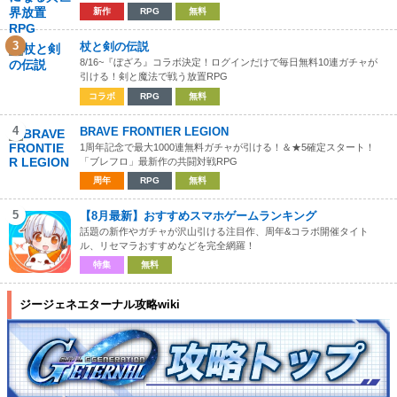
新作
RPG
無料
3
杖と剣の伝説
8/16~『ぼざろ』コラボ決定！ログインだけで毎日無料10連ガチャが
引ける！剣と魔法で戦う放置RPG
コラボ
RPG
無料
4
BRAVE FRONTIER LEGION
1周年記念で最大1000連無料ガチャが引ける！＆★5確定スタート！
「ブレフロ」最新作の共闘対戦RPG
周年
RPG
無料
5
【8月最新】おすすめスマホゲームランキング
話題の新作やガチャが沢山引ける注目作、周年&コラボ開催タイト
ル、リセマラおすすめなどを完全網羅！
特集
無料
ジージェネエターナル攻略wiki