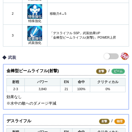
2
移動力4→5
特殊強化
「デスライフル SSP」武装効果UP
3
「金棒型ビームライフル(射撃)」POWER上昇
武装強化
武装
金棒型ビームライフル(射撃)
/
射撃
ビーム
射程
パワー
EN
命中
クリティカル
2-3
3,840
21
100%
0%
効果なし
※水中の敵へのダメージ半減
デスライフル
/
射撃
物理