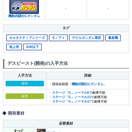
-
-
機動武闘伝Gガンダム
タグ
オルタナティブシリーズ
モノアイ
デビルガンダム軍団
量産機
地上用
SSR以下
デスビースト(開発)の入手方法
入手方法
詳細
開発
・開発経路図「
機動武闘伝Gガンダム
」
・
ステージ「G」ノーマル6
で鹵獲可能
鹵獲
・
ステージ「G」ノーマル13
で鹵獲可能
・
ステージ「G」ノーマル17
で鹵獲可能
開発素材
必要素材
すべて