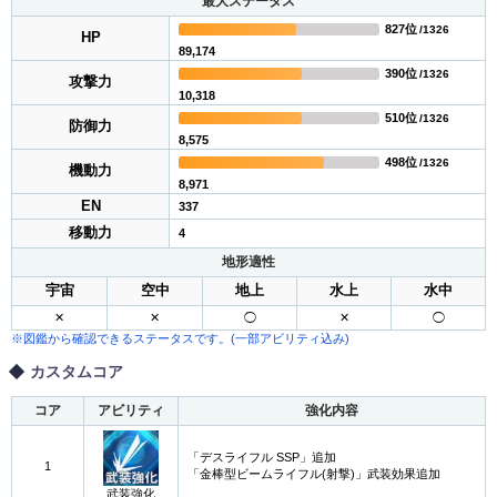
最大ステータス
827位
/1326
HP
89,174
390位
/1326
攻撃力
10,318
510位
/1326
防御力
8,575
498位
/1326
機動力
8,971
EN
337
移動力
4
地形適性
宇宙
空中
地上
水上
水中
✕
✕
◯
✕
◯
※図鑑から確認できるステータスです。(一部アビリティ込み)
カスタムコア
コア
アビリティ
強化内容
「デスライフル SSP」追加
1
「金棒型ビームライフル(射撃)」武装効果追加
武装強化