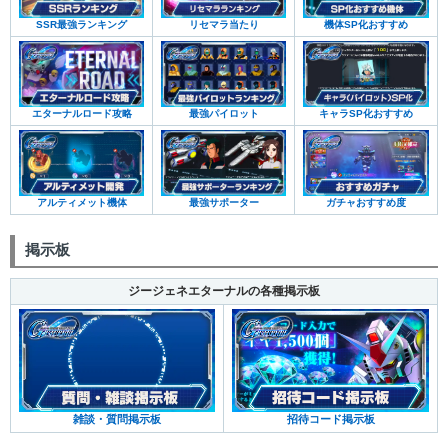
SSR最強ランキング
リセマラ当たり
機体SP化おすすめ
エターナルロード攻略
最強パイロット
キャラSP化おすすめ
アルティメット機体
最強サポーター
ガチャおすすめ度
掲示板
ジージェネエターナルの各種掲示板
雑談・質問掲示板
招待コード掲示板